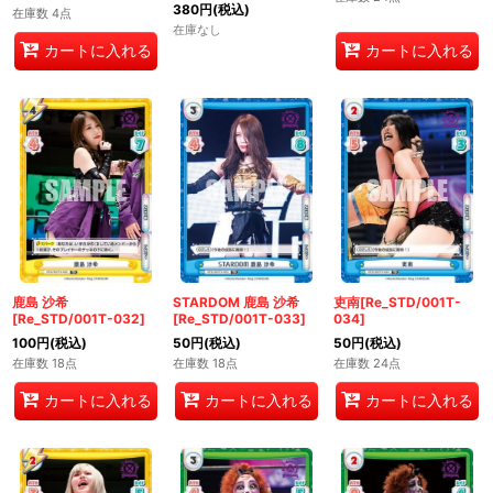
380
円
(税込)
在庫数 4点
在庫なし
カートに入れる
カートに入れる
鹿島 沙希
STARDOM 鹿島 沙希
吏南[Re_STD/001T-
[Re_STD/001T-032]
[Re_STD/001T-033]
034]
100
円
(税込)
50
円
(税込)
50
円
(税込)
在庫数 18点
在庫数 18点
在庫数 24点
カートに入れる
カートに入れる
カートに入れる