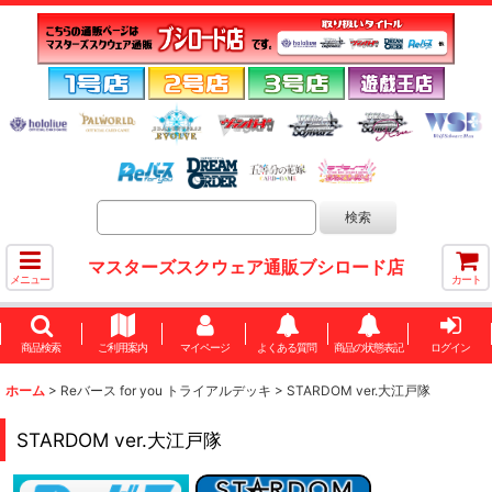
マスターズスクウェア通販ブシロード店
メニュー
カート
商品検索
ご利用案内
マイページ
よくある質問
商品の状態表記
ログイン
ホーム
>
Reバース for you トライアルデッキ
>
STARDOM ver.大江戸隊
STARDOM ver.大江戸隊