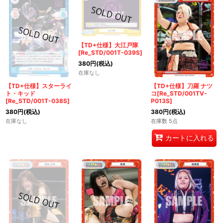
【TD+仕様】大江戸隊
[Re_STD/001T-039S]
380
円
(税込)
在庫なし
【TD+仕様】スターライ
【TD+仕様】刀羅 ナツ
ト・キッド
コ[Re_STD/001TV-
[Re_STD/001T-038S]
P013S]
380
円
(税込)
380
円
(税込)
在庫なし
在庫数 5点
カートに入れる