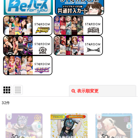
表示順変更
閉じる
32
件
表示数
:
在庫あり
並び順
: