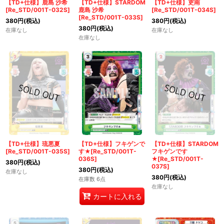
【TD+仕様】鹿島 沙希
【TD+仕様】STARDOM
【TD+仕様】吏南
[Re_STD/001T-032S]
鹿島 沙希
[Re_STD/001T-034S]
[Re_STD/001T-033S]
380
円
(税込)
380
円
(税込)
380
円
(税込)
在庫なし
在庫なし
在庫なし
【TD+仕様】琉悪夏
【TD+仕様】フキゲンで
【TD+仕様】STARDOM
[Re_STD/001T-035S]
す★[Re_STD/001T-
フキゲンです
036S]
★[Re_STD/001T-
380
円
(税込)
037S]
380
円
(税込)
在庫なし
380
円
(税込)
在庫数 6点
在庫なし
カートに入れる