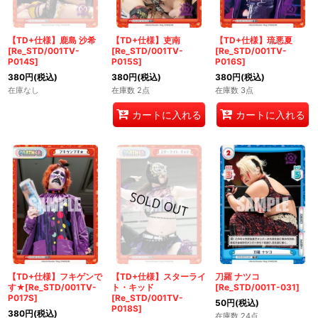
【TD+仕様】鹿島 沙希
【TD+仕様】吏南
【TD+仕様】琉悪夏
[Re_STD/001TV-
[Re_STD/001TV-
[Re_STD/001TV-
P014S]
P015S]
P016S]
380
円
(税込)
380
円
(税込)
380
円
(税込)
在庫なし
在庫数 2点
在庫数 3点
カートに入れる
カートに入れる
【TD+仕様】フキゲンで
【TD+仕様】スターライ
刀羅 ナツコ
す★[Re_STD/001TV-
ト・キッド
[Re_STD/001T-031]
P017S]
[Re_STD/001TV-
50
円
(税込)
P018S]
380
円
(税込)
在庫数 24点