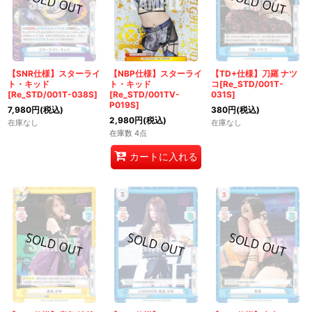
絞り込む
【SNR仕様】スターライ
【NBP仕様】スターライ
【TD+仕様】刀羅 ナツ
ト・キッド
ト・キッド
コ[Re_STD/001T-
[Re_STD/001T-038S]
[Re_STD/001TV-
031S]
P019S]
7,980
円
(税込)
380
円
(税込)
2,980
円
(税込)
在庫なし
在庫なし
在庫数 4点
カートに入れる