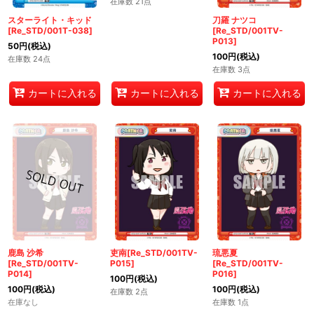
在庫数 21点
スターライト・キッド
刀羅 ナツコ
[Re_STD/001T-038]
[Re_STD/001TV-
P013]
50
円
(税込)
100
円
(税込)
在庫数 24点
在庫数 3点
カートに入れる
カートに入れる
カートに入れる
鹿島 沙希
吏南[Re_STD/001TV-
琉悪夏
[Re_STD/001TV-
P015]
[Re_STD/001TV-
P014]
P016]
100
円
(税込)
100
円
(税込)
100
円
(税込)
在庫数 2点
在庫なし
在庫数 1点