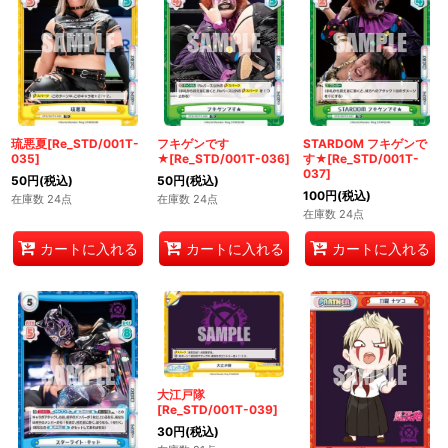
琉悪夏[Re_STD/001T-
フキゲンです
STARDOM フキゲンで
035]
★[Re_STD/001T-036]
す★[Re_STD/001T-
037]
50
円
(税込)
50
円
(税込)
100
円
(税込)
在庫数 24点
在庫数 24点
在庫数 24点
カートに入れる
カートに入れる
カートに入れる
大江戸隊
[Re_STD/001T-039]
30
円
(税込)