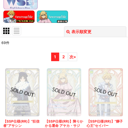
表示順変更
閉じる
69
件
表示数
:
1
2
次
»
在庫あり
並び順
:
絞り込む
【SSP仕様(RR)】“狂信
【SSP仕様(RR)】降りか
【SSP仕様(RR)】“獅子
者”アサシン
かる運命 アヤカ・サジ
心王”セイバー