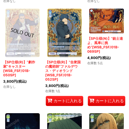
在庫なし
在庫なし
【SP仕様(N)】“銃士達
よ、風車に挑
め”[WSB_FSF/01B-
069SP]
4,800
円
(税込)
【SP仕様(R)】“劇作
【SP仕様(R)】“合衆国
在庫数 5点
家”キャスター
の魔術師”ファルデウ
[WSB_FSF/01B-
ス・ディオランド
050SP]
[WSB_FSF/01B-
052SP]
3,800
円
(税込)
3,800
円
(税込)
在庫なし
在庫数 1点
カートに入れる
カートに入れる