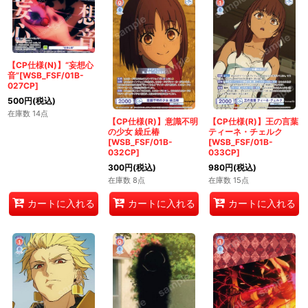
【CP仕様(N)】“妄想心
音”[WSB_FSF/01B-
027CP]
500
円
(税込)
在庫数 14点
【CP仕様(R)】意識不明
【CP仕様(R)】王の言葉
の少女 繰丘椿
ティーネ・チェルク
[WSB_FSF/01B-
[WSB_FSF/01B-
032CP]
033CP]
300
円
(税込)
980
円
(税込)
在庫数 8点
在庫数 15点
カートに入れる
カートに入れる
カートに入れる