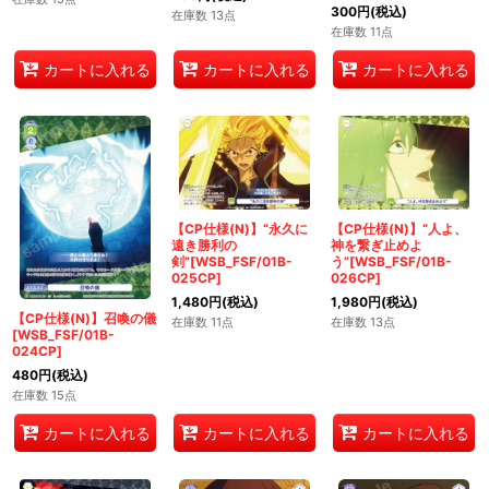
300
円
(税込)
在庫数 13点
在庫数 11点
カートに入れる
カートに入れる
カートに入れる
【CP仕様(N)】“永久に
【CP仕様(N)】“人よ、
遠き勝利の
神を繋ぎ止めよ
剣”[WSB_FSF/01B-
う”[WSB_FSF/01B-
025CP]
026CP]
1,480
円
(税込)
1,980
円
(税込)
【CP仕様(N)】召喚の儀
在庫数 11点
在庫数 13点
[WSB_FSF/01B-
024CP]
480
円
(税込)
在庫数 15点
カートに入れる
カートに入れる
カートに入れる