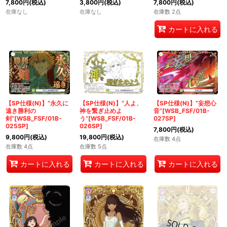
7,800
円
(税込)
3,800
円
(税込)
7,800
円
(税込)
在庫なし
在庫なし
在庫数 2点
カートに入れる
【SP仕様(N)】“永久に
【SP仕様(N)】“人よ、
【SP仕様(N)】“妄想心
遠き勝利の
神を繋ぎ止めよ
音”[WSB_FSF/01B-
剣”[WSB_FSF/01B-
う”[WSB_FSF/01B-
027SP]
025SP]
026SP]
7,800
円
(税込)
9,800
円
(税込)
19,800
円
(税込)
在庫数 4点
在庫数 4点
在庫数 5点
カートに入れる
カートに入れる
カートに入れる