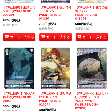
【CP仕様(R)】腕試し ラ
【CP仕様(R)】強い信仰
【CP仕様(R)】森での邂
ンサー[WSB_FSF/01B-
心 アサシン
逅セイバー
009CP]
[WSB_FSF/01B-
[WSB_FSF/01B-
011CP]
013CP]
980
円
(税込)
780
円
(税込)
500
円
(税込)
在庫数 15点
在庫数 15点
在庫数 12点
カートに入れる
カートに入れる
カートに入れる
【CP仕様(N)】“番人”の
【CP仕様(N)】誇り高き
【CP仕様(N)】狂おしい
影法師[WSB_FSF/01B-
戦士 真ライダー
ほどの愛 ジェスター・
018CP]
[WSB_FSF/01B-
カルトゥーレ
021CP]
[WSB_FSF/01B-
300
円
(税込)
023CP]
480
円
(税込)
在庫数 15点