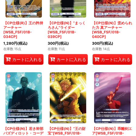
【CP仕様(R)】王の矜持
【CP仕様(N)】“まっく
【CP仕様(N)】歪められ
アーチャー
ろさん”ライダー
た力 真アーチャー
[WSB_FSF/01B-
[WSB_FSF/01B-
[WSB_FSF/01B-
034CP]
039CP]
040CP]
1,280
円
(税込)
300
円
(税込)
300
円
(税込)
在庫数 15点
在庫数 11点
在庫数 14点
カートに入れる
カートに入れる
カートに入れる
【CP仕様(N)】若き幹部
【CP仕様(N)】“王の財
【CP仕様(N)】乖離剣エ
バズディロット・コーデ
宝”[WSB_FSF/01B-
ア[WSB_FSF/01B-