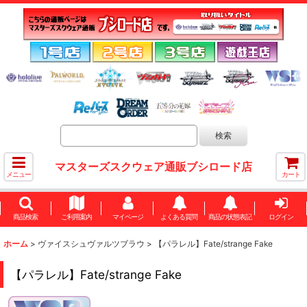
マスターズスクウェア通販ブシロード店
メニュー
カート
商品検索
ご利用案内
マイページ
よくある質問
商品の状態表記
ログイン
ホーム
>
ヴァイスシュヴァルツブラウ
>
【パラレル】Fate/strange Fake
【パラレル】Fate/strange Fake