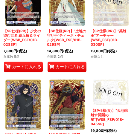
【SP仕様(RR)】少女の
【SP仕様(RR)】“土地の
【SP仕様(RR)】“英雄
望む世界 繰丘椿＆ライ
守り手”ティーネ・チェ
王”アーチャー
ダー[WSB_FSF/01B-
ルク[WSB_FSF/01B-
[WSB_FSF/01B-
028SP]
029SP]
030SP]
7,800
円
(税込)
14,800
円
(税込)
19,800
円
(税込)
在庫数 5点
在庫数 2点
在庫なし
カートに入れる
カートに入れる
【SP仕様(N)】“天地乖
離す開闢の
星”[WSB_FSF/01B-
045SP]
19,800
円
(税込)