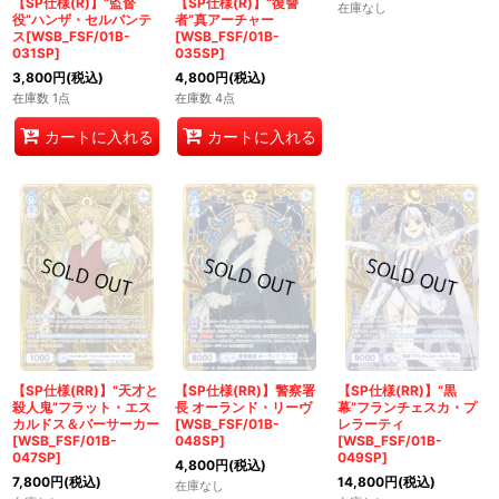
【SP仕様(R)】“監督
【SP仕様(R)】“復讐
在庫なし
役”ハンザ・セルバンテ
者”真アーチャー
ス[WSB_FSF/01B-
[WSB_FSF/01B-
031SP]
035SP]
3,800
円
(税込)
4,800
円
(税込)
在庫数 1点
在庫数 4点
カートに入れる
カートに入れる
【SP仕様(RR)】“天才と
【SP仕様(RR)】警察署
【SP仕様(RR)】“黒
殺人鬼”フラット・エス
長 オーランド・リーヴ
幕”フランチェスカ・プ
カルドス＆バーサーカー
[WSB_FSF/01B-
レラーティ
[WSB_FSF/01B-
048SP]
[WSB_FSF/01B-
047SP]
049SP]
4,800
円
(税込)
7,800
円
(税込)
14,800
円
(税込)
在庫なし