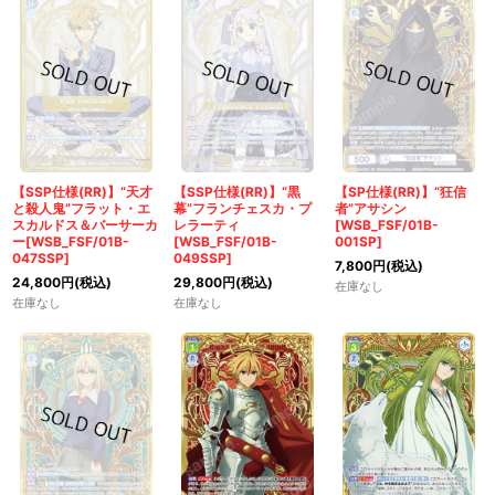
【SSP仕様(RR)】“天才
【SSP仕様(RR)】“黒
【SP仕様(RR)】“狂信
と殺人鬼”フラット・エ
幕”フランチェスカ・プ
者”アサシン
スカルドス＆バーサーカ
レラーティ
[WSB_FSF/01B-
ー[WSB_FSF/01B-
[WSB_FSF/01B-
001SP]
047SSP]
049SSP]
7,800
円
(税込)
24,800
円
(税込)
29,800
円
(税込)
在庫なし
在庫なし
在庫なし