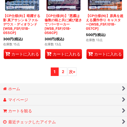
【CP仕様(R)】暗躍する
【CP仕様(R)】“悪霧は
【CP仕様(N)】原典を超
影 真アサシン＆ファル
倫敦の暁と共に滅び逝き
える贋作作り キャスタ
デウス・ディオランド
て”バーサーカー
ー[WSB_FSF/01B-
[WSB_FSF/01B-
[WSB_FSF/01B-
057CP]
055CP]
056CP]
500
円
(税込)
300
円
(税込)
300
円
(税込)
在庫数 13点
在庫数 15点
在庫数 13点
カートに入れる
カートに入れる
カートに入れる
1
2
次
»
ホーム
マイページ
カートを観る
最近チェックしたアイテム