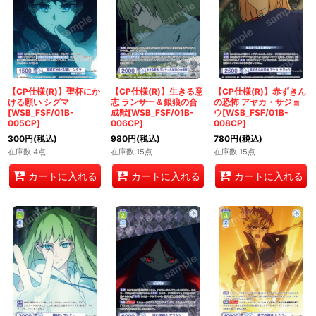
【CP仕様(R)】聖杯にか
【CP仕様(R)】生きる意
【CP仕様(R)】赤ずきん
ける願い シグマ
志 ランサー＆銀狼の合
の恐怖 アヤカ・サジョ
[WSB_FSF/01B-
成獣[WSB_FSF/01B-
ウ[WSB_FSF/01B-
005CP]
006CP]
008CP]
300
円
(税込)
980
円
(税込)
780
円
(税込)
在庫数 4点
在庫数 15点
在庫数 15点
カートに入れる
カートに入れる
カートに入れる