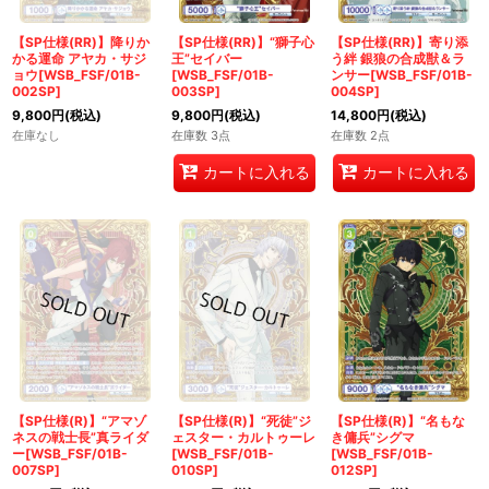
【SP仕様(RR)】降りか
【SP仕様(RR)】“獅子心
【SP仕様(RR)】寄り添
かる運命 アヤカ・サジ
王”セイバー
う絆 銀狼の合成獣＆ラ
ョウ[WSB_FSF/01B-
[WSB_FSF/01B-
ンサー[WSB_FSF/01B-
002SP]
003SP]
004SP]
9,800
円
(税込)
9,800
円
(税込)
14,800
円
(税込)
在庫なし
在庫数 3点
在庫数 2点
カートに入れる
カートに入れる
【SP仕様(R)】“アマゾ
【SP仕様(R)】“死徒”ジ
【SP仕様(R)】“名もな
ネスの戦士長”真ライダ
ェスター・カルトゥーレ
き傭兵”シグマ
ー[WSB_FSF/01B-
[WSB_FSF/01B-
[WSB_FSF/01B-
007SP]
010SP]
012SP]