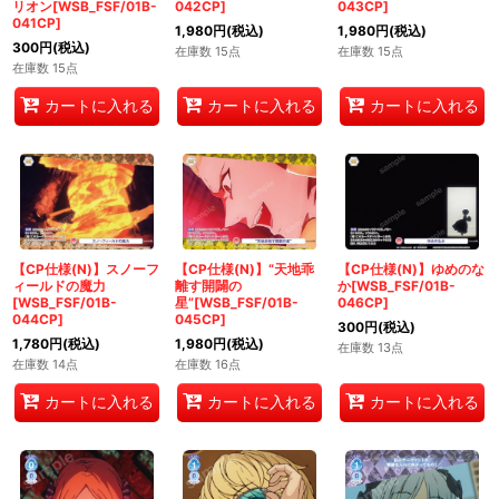
リオン[WSB_FSF/01B-
042CP]
043CP]
041CP]
1,980
円
(税込)
1,980
円
(税込)
300
円
(税込)
在庫数 15点
在庫数 15点
在庫数 15点
カートに入れる
カートに入れる
カートに入れる
【CP仕様(N)】スノーフ
【CP仕様(N)】“天地乖
【CP仕様(N)】ゆめのな
ィールドの魔力
離す開闢の
か[WSB_FSF/01B-
[WSB_FSF/01B-
星”[WSB_FSF/01B-
046CP]
044CP]
045CP]
300
円
(税込)
1,780
円
(税込)
1,980
円
(税込)
在庫数 13点
在庫数 14点
在庫数 16点
カートに入れる
カートに入れる
カートに入れる