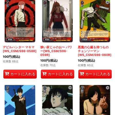
デビルハンター マキマ
狭い家じゃのお〜 パワ
悪魔の心臓を持つもの
[WS_CSM/S96-058R]
ー[WS_CSM/S96-
チェンソーマン
059R]
[WS_CSM/S96-060R]
100
円
(税込)
100
円
(税込)
100
円
(税込)
在庫数 68点
在庫数 70点
在庫数 60点
カートに入れる
カートに入れる
カートに入れる