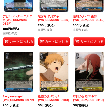
デビルハンター 早川ア
敵討ち 早川アキ
最初のタバコ 姫野
キ[WS_CSM/S96-
[WS_CSM/S96-083R]
[WS_CSM/S96-084R]
082R]
200
円
(税込)
100
円
(税込)
180
円
(税込)
在庫数 13点
在庫数 59点
在庫数 61点
カートに入れる
カートに入れる
カートに入れる
Easy revenge!
激闘の後 デンジ
昨日のお酒 マキマ
[WS_CSM/S96-097R]
[WS_CSM/S96-010U]
[WS_CSM/S96-011U]
200
円
(税込)
50
円
(税込)
50
円
(税込)