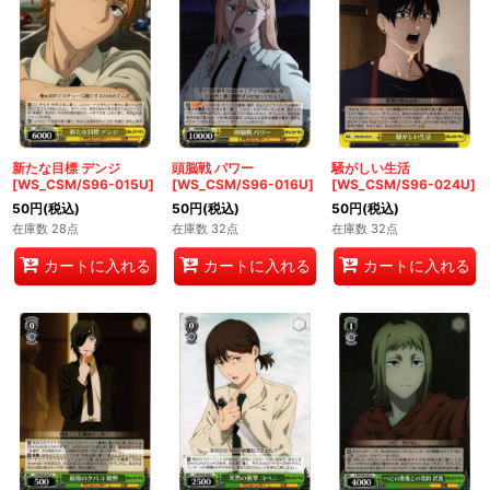
新たな目標 デンジ
頭脳戦 パワー
騒がしい生活
[WS_CSM/S96-015U]
[WS_CSM/S96-016U]
[WS_CSM/S96-024U]
50
円
(税込)
50
円
(税込)
50
円
(税込)
在庫数 28点
在庫数 32点
在庫数 32点
カートに入れる
カートに入れる
カートに入れる