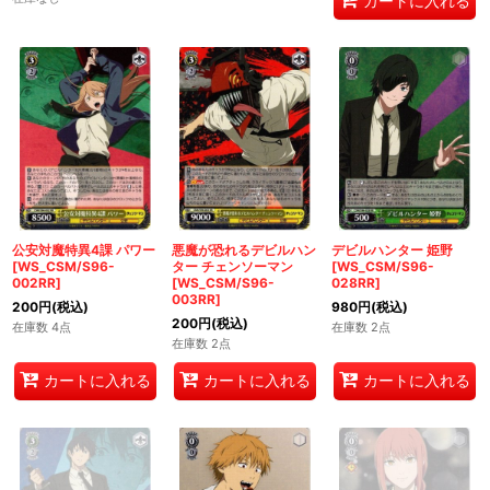
カートに入れる
公安対魔特異4課 パワー
悪魔が恐れるデビルハン
デビルハンター 姫野
[WS_CSM/S96-
ター チェンソーマン
[WS_CSM/S96-
002RR]
[WS_CSM/S96-
028RR]
003RR]
200
円
(税込)
980
円
(税込)
200
円
(税込)
在庫数 4点
在庫数 2点
在庫数 2点
カートに入れる
カートに入れる
カートに入れる