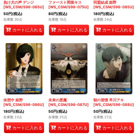
負け犬の声 デンジ
ファースト間接キス
同盟結成 姫野
[WS_CSM/S96-065U]
[WS_CSM/S96-075U]
[WS_CSM/S96-085U]
50
円
(税込)
80
円
(税込)
180
円
(税込)
在庫数 30点
在庫数 19点
在庫数 24点
カートに入れる
カートに入れる
カートに入れる
休憩中 姫野
未来の悪魔
朝の習慣 早川アキ
[WS_CSM/S96-086U]
[WS_CSM/S96-087U]
[WS_CSM/S96-088U]
180
円
(税込)
50
円
(税込)
50
円
(税込)
在庫数 23点
在庫数 25点
在庫数 27点
カートに入れる
カートに入れる
カートに入れる