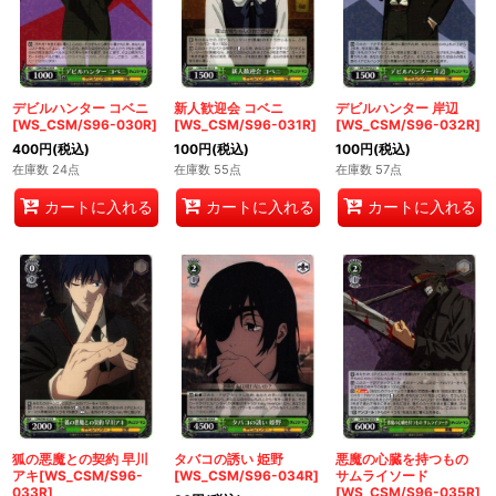
デビルハンター コベニ
新人歓迎会 コベニ
デビルハンター 岸辺
[WS_CSM/S96-030R]
[WS_CSM/S96-031R]
[WS_CSM/S96-032R]
400
円
(税込)
100
円
(税込)
100
円
(税込)
在庫数 24点
在庫数 55点
在庫数 57点
カートに入れる
カートに入れる
カートに入れる
狐の悪魔との契約 早川
タバコの誘い 姫野
悪魔の心臓を持つもの
アキ[WS_CSM/S96-
[WS_CSM/S96-034R]
サムライソード
033R]
[WS_CSM/S96-035R]