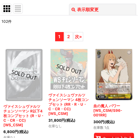
表示順変更
閉じる
102
件
表示数
:
1
2
次
»
在庫あり
並び順
:
絞り込む
ヴァイスシュヴァルツ
チェンソーマン 4枚コン
プセット (RR・R・U・
血の魔人 パワー
ヴァイスシュヴァルツ
C・CR・CC)
[WS_CSM/S96-
チェンソーマン R以下4
[WS_CSM]
001RR]
枚コンプセット (R・U・
31,800
円
(税込)
C・CR・CC)
300
円
(税込)
[WS_CSM]
在庫なし
在庫数 1点
6,800
円
(税込)
在庫なし