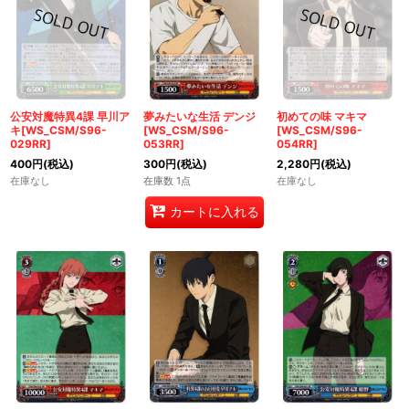
公安対魔特異4課 早川ア
夢みたいな生活 デンジ
初めての味 マキマ
キ[WS_CSM/S96-
[WS_CSM/S96-
[WS_CSM/S96-
029RR]
053RR]
054RR]
400
円
(税込)
300
円
(税込)
2,280
円
(税込)
在庫なし
在庫数 1点
在庫なし
カートに入れる