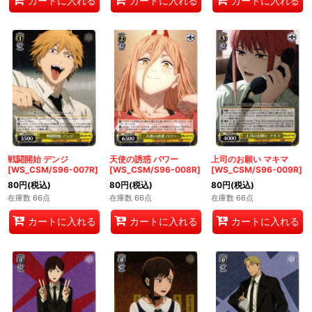
カートに入れる
カートに入れる
カートに入れる
戦闘開始 デンジ
天使の誘惑 パワー
上司のお願い マキマ
[WS_CSM/S96-007R]
[WS_CSM/S96-008R]
[WS_CSM/S96-009R]
80
円
(税込)
80
円
(税込)
80
円
(税込)
在庫数 66点
在庫数 66点
在庫数 66点
カートに入れる
カートに入れる
カートに入れる