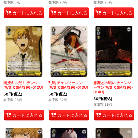
在庫数 6点
在庫数 28点
在庫数 25点
カートに入れる
カートに入れる
カートに入れる
間接キスだ！ デンジ
乱戦 チェンソーマン
悪魔との戦い チェンソ
[WS_CSM/S96-012U]
[WS_CSM/S96-013U]
ーマン[WS_CSM/S96-
014U]
50
円
(税込)
50
円
(税込)
50
円
(税込)
在庫数 26点
在庫数 32点
在庫数 29点
カートに入れる
カートに入れる
カートに入れる