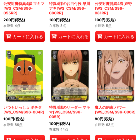
公安対魔特異4課 マキマ
特異4課のお目付役 早川
公安対魔特異4課 姫野
[WS_CSM/S96-
アキ[WS_CSM/S96-
[WS_CSM/S96-
055RR]
080RR]
081RR]
200
円
(税込)
100
円
(税込)
100
円
(税込)
在庫数 4点
在庫数 8点
在庫数 5点
カートに入れる
カートに入れる
カートに入れる
いつもいっしょ ポチタ
特異4課のリーダー マキ
魔人の約束 パワー
[WS_CSM/S96-004R]
マ[WS_CSM/S96-
[WS_CSM/S96-006R]
005R]
100
円
(税込)
80
円
(税込)
100
円
(税込)
在庫数 66点
在庫数 63点
在庫数 44点