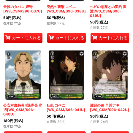
最後のタバコ 姫野
突然の襲撃 コベニ
ヘビの悪魔との契約 沢
[WS_CSM/S96-037U]
[WS_CSM/S96-038U]
渡[WS_CSM/S96-
039U]
50
円
(税込)
50
円
(税込)
50
円
(税込)
在庫数 22点
在庫数 32点
在庫数 27点
カートに入れる
カートに入れる
カートに入れる
公安対魔特異4課隊長 岸
狂乱 コベニ
激闘の後 早川アキ
辺[WS_CSM/S96-
[WS_CSM/S96-041U]
[WS_CSM/S96-042U]
040U]
50
円
(税込)
50
円
(税込)
180
円
(税込)
在庫数 29点
在庫数 24点
在庫数 29点