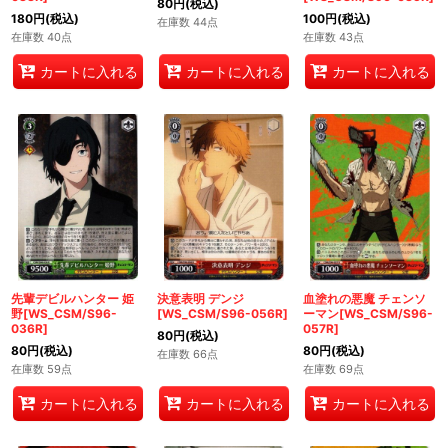
80
円
(税込)
180
円
(税込)
100
円
(税込)
在庫数 44点
在庫数 40点
在庫数 43点
カートに入れる
カートに入れる
カートに入れる
先輩デビルハンター 姫
決意表明 デンジ
血塗れの悪魔 チェンソ
野[WS_CSM/S96-
[WS_CSM/S96-056R]
ーマン[WS_CSM/S96-
036R]
057R]
80
円
(税込)
80
円
(税込)
80
円
(税込)
在庫数 66点
在庫数 59点
在庫数 69点
カートに入れる
カートに入れる
カートに入れる