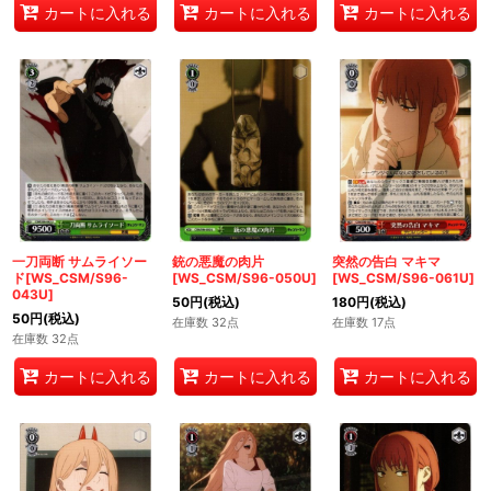
カートに入れる
カートに入れる
カートに入れる
一刀両断 サムライソー
銃の悪魔の肉片
突然の告白 マキマ
ド[WS_CSM/S96-
[WS_CSM/S96-050U]
[WS_CSM/S96-061U]
043U]
50
円
(税込)
180
円
(税込)
50
円
(税込)
在庫数 32点
在庫数 17点
在庫数 32点
カートに入れる
カートに入れる
カートに入れる