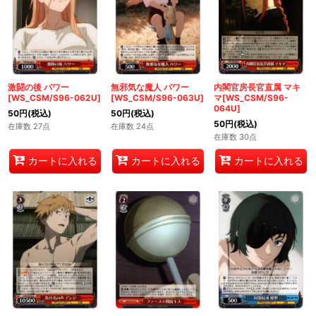
激闘の後 パワー
無邪気な魔人 パワー
内閣官房長官直属 マキ
[WS_CSM/S96-062U]
[WS_CSM/S96-063U]
マ[WS_CSM/S96-
064U]
50
円
(税込)
50
円
(税込)
50
円
(税込)
在庫数 27点
在庫数 24点
在庫数 30点
カートに入れる
カートに入れる
カートに入れる