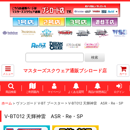
マスターズスクウェア通販ブシロード店
メニュー
カート
商品検索
ご利用案内
マイページ
よくある質問
商品の状態表記
ログイン
ホーム
>
ヴァンガード V-BT ブースター
>
V-BT012 天輝神雷 ASR・Re・SP
V-BT012 天輝神雷 ASR・Re・SP