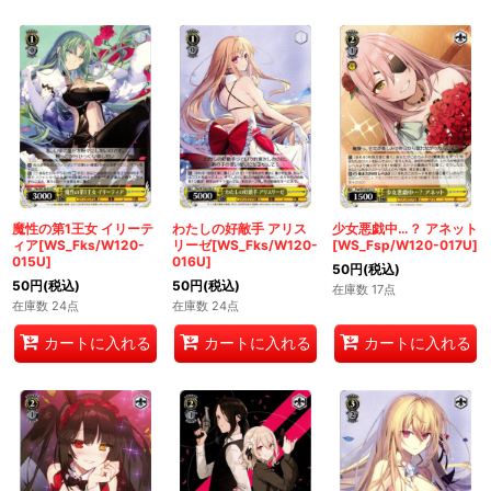
魔性の第1王女 イリーテ
わたしの好敵手 アリス
少女悪戯中…？ アネット
ィア[WS_Fks/W120-
リーゼ[WS_Fks/W120-
[WS_Fsp/W120-017U]
015U]
016U]
50
円
(税込)
50
円
(税込)
50
円
(税込)
在庫数 17点
在庫数 24点
在庫数 24点
カートに入れる
カートに入れる
カートに入れる