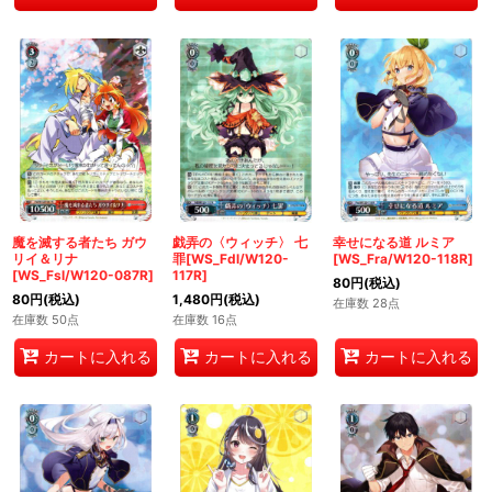
魔を滅する者たち ガウ
戯弄の〈ウィッチ〉 七
幸せになる道 ルミア
リイ＆リナ
罪[WS_Fdl/W120-
[WS_Fra/W120-118R]
[WS_Fsl/W120-087R]
117R]
80
円
(税込)
80
円
(税込)
1,480
円
(税込)
在庫数 28点
在庫数 50点
在庫数 16点
カートに入れる
カートに入れる
カートに入れる