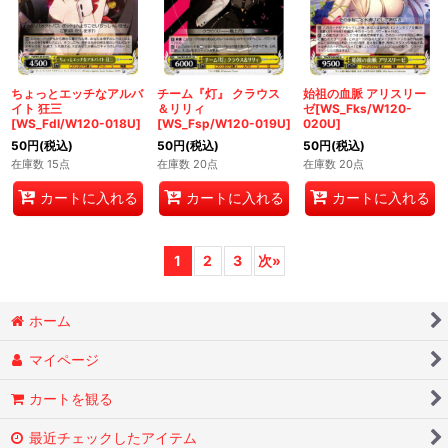
ちょっとエッチなアルバ
チーム『灯』 クラウス
始祖の血脈 アリスリー
イト 狂三
＆リリィ
ゼ[WS_Fks/W120-
[WS_Fdl/W120-018U]
[WS_Fsp/W120-019U]
020U]
50
円
(税込)
50
円
(税込)
50
円
(税込)
在庫数 15点
在庫数 20点
在庫数 20点
カートに入れる
カートに入れる
カートに入れる
1
2
3
次
»
ホーム
マイページ
カートを観る
最近チェックしたアイテム