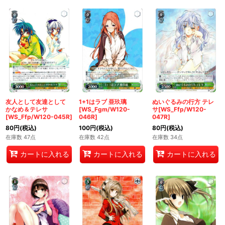
友人として友達として
1+1はラブ 亜玖璃
ぬいぐるみの行方 テレ
かなめ＆テレサ
[WS_Fgm/W120-
サ[WS_Ffp/W120-
[WS_Ffp/W120-045R]
046R]
047R]
80
円
(税込)
100
円
(税込)
80
円
(税込)
在庫数 47点
在庫数 42点
在庫数 34点
カートに入れる
カートに入れる
カートに入れる