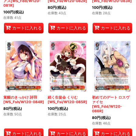
アス[WS_Fdd/W120-
[WS_Fsl/W120-082R]
[WS_Fdl/W120-083R]
081R]
80
円
(税込)
100
円
(税込)
100
円
(税込)
在庫数 43点
在庫数 28点
在庫数 41点
カートに入れる
カートに入れる
カートに入れる
覚醒のきっかけ 詩羽
続く生徒会 くりむ
初めてのデート ロスヴ
[WS_Fsh/W120-084R]
[WS_Fsi/W120-085R]
ァイセ
[WS_Fdd/W120-
80
円
(税込)
100
円
(税込)
086R]
在庫数 50点
在庫数 25点
80
円
(税込)
在庫数 46点
カートに入れる
カートに入れる
カートに入れる