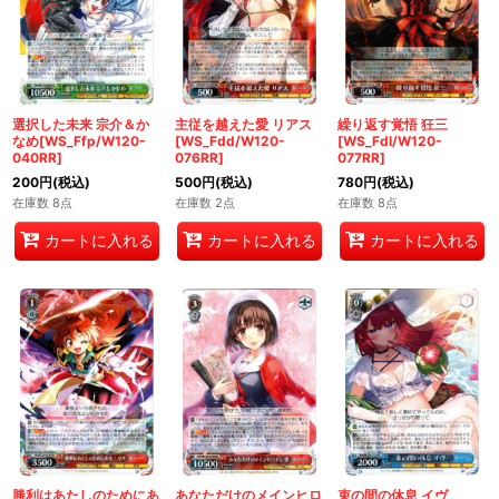
選択した未来 宗介＆か
主従を越えた愛 リアス
繰り返す覚悟 狂三
なめ[WS_Ffp/W120-
[WS_Fdd/W120-
[WS_Fdl/W120-
040RR]
076RR]
077RR]
200
円
(税込)
500
円
(税込)
780
円
(税込)
在庫数 8点
在庫数 2点
在庫数 8点
カートに入れる
カートに入れる
カートに入れる
勝利はあたしのためにあ
あなただけのメインヒロ
束の間の休息 イヴ