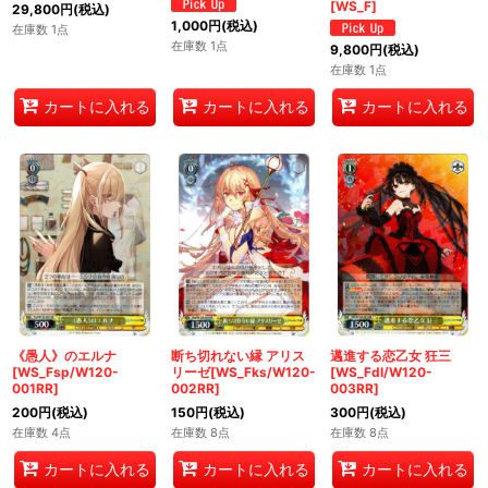
[WS_F]
29,800
円
(税込)
1,000
円
(税込)
在庫数 1点
在庫数 1点
9,800
円
(税込)
在庫数 1点
カートに入れる
カートに入れる
カートに入れる
《愚人》のエルナ
断ち切れない縁 アリス
邁進する恋乙女 狂三
[WS_Fsp/W120-
リーゼ[WS_Fks/W120-
[WS_Fdl/W120-
001RR]
002RR]
003RR]
200
円
(税込)
150
円
(税込)
300
円
(税込)
在庫数 4点
在庫数 8点
在庫数 8点
カートに入れる
カートに入れる
カートに入れる