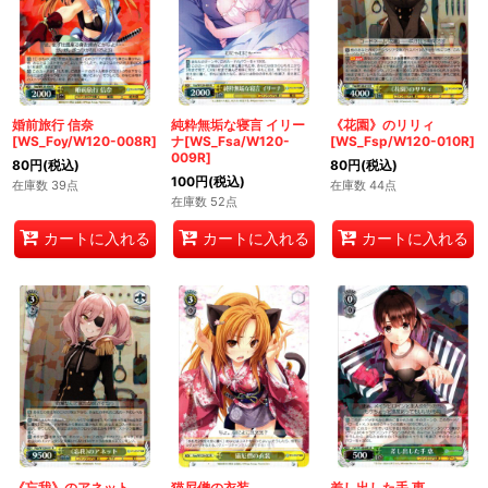
婚前旅行 信奈
純粋無垢な寝言 イリー
《花園》のリリィ
[WS_Foy/W120-008R]
ナ[WS_Fsa/W120-
[WS_Fsp/W120-010R]
009R]
80
円
(税込)
80
円
(税込)
100
円
(税込)
在庫数 39点
在庫数 44点
在庫数 52点
カートに入れる
カートに入れる
カートに入れる
《忘我》のアネット
猫尼僧の衣装
差し出した手 恵