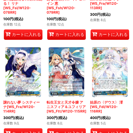
る！ リナ
イン 恵
[WS_Fra/W120-
[WS_Fsl/W120-
[WS_Fsh/W120-
113RR]
078RR]
079RR]
300
円
(税込)
100
円
(税込)
100
円
(税込)
在庫数 8点
在庫数 12点
在庫数 12点
カートに入れる
カートに入れる
カートに入れる
譲れない夢 システィー
転生王女と天才令嬢 ア
始原の〈デウス〉 澪
ナ[WS_Fra/W120-
ニスフィア＆ユフィリア
[WS_Fdl/W120-
114RR]
[WS_Ftt/W120-115RR]
116RR]
300
円
(税込)
300
円
(税込)
400
円
(税込)
在庫数 9点
在庫数 8点
在庫数 5点