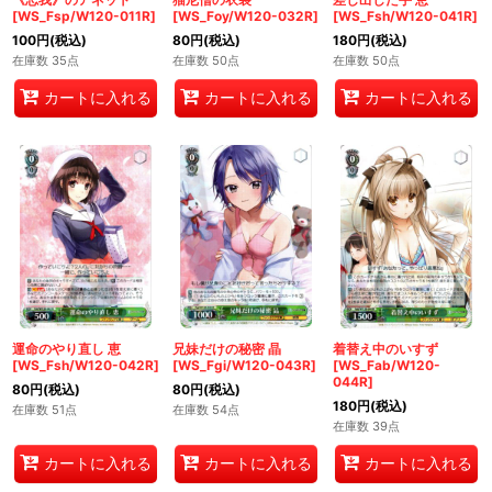
[WS_Fsp/W120-011R]
[WS_Foy/W120-032R]
[WS_Fsh/W120-041R]
100
円
(税込)
80
円
(税込)
180
円
(税込)
在庫数 35点
在庫数 50点
在庫数 50点
カートに入れる
カートに入れる
カートに入れる
運命のやり直し 恵
兄妹だけの秘密 晶
着替え中のいすず
[WS_Fsh/W120-042R]
[WS_Fgi/W120-043R]
[WS_Fab/W120-
044R]
80
円
(税込)
80
円
(税込)
180
円
(税込)
在庫数 51点
在庫数 54点
在庫数 39点
カートに入れる
カートに入れる
カートに入れる