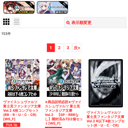
表示順変更
閉じる
153
件
表示数
:
1
2
3
次
»
在庫あり
並び順
:
絞り込む
ヴァイスシュヴァルツ
※商品説明必読※ヴァイ
富士見ファンタジア文庫
スシュヴァルツ 富士見
Vol.2 4枚コンプセット
ファンタジア文庫
ヴァイスシュヴァルツ
(RR・R・U・C・CR)
Vol.2 【SP・RRRな
富士見ファンタジア文庫
[WS_F]
し】開封済みTD2個セッ
Vol.2 R以下4枚コンプセ
ト[WS_F]
ット(R・U・C・CR)