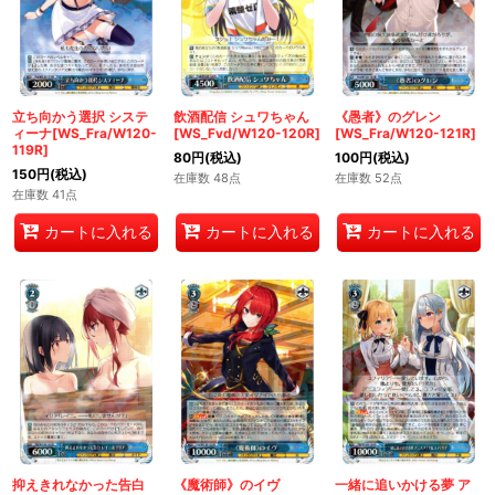
立ち向かう選択 システ
飲酒配信 シュワちゃん
《愚者》のグレン
ィーナ[WS_Fra/W120-
[WS_Fvd/W120-120R]
[WS_Fra/W120-121R]
119R]
80
円
(税込)
100
円
(税込)
150
円
(税込)
在庫数 48点
在庫数 52点
在庫数 41点
カートに入れる
カートに入れる
カートに入れる
抑えきれなかった告白
《魔術師》のイヴ
一緒に追いかける夢 ア