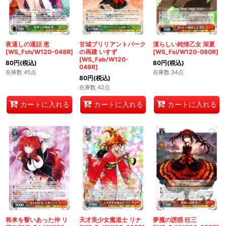
夜通しの通話 恵
甘城ブリリアントパーク
漢らしい純情乙女 深夏
[WS_Fsh/W120-048R]
の再建 いすず
[WS_Fsi/W120-080R]
[WS_Fab/W120-
80
円
(税込)
80
円
(税込)
049R]
在庫数 45点
在庫数 34点
80
円
(税込)
在庫数 42点
カートに入れる
カートに入れる
カートに入れる
将来を誓いあった仲 リ
天才美少女魔道士 リナ
夢魔の誘惑 狂三