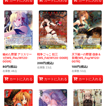
カートに入れる
カートに入れる
カートに入れる
秘めた野望 アリスリー
戦争ごっこ 狂三
天下統一の野望 信奈＆
ゼ[WS_Fks/W120-
[WS_Fdl/W120-006R]
良晴[WS_Foy/W120-
005R]
007R]
200
円
(税込)
80
円
(税込)
100
円
(税込)
在庫数 23点
在庫数 48点
在庫数 53点
カートに入れる
カートに入れる
カートに入れる