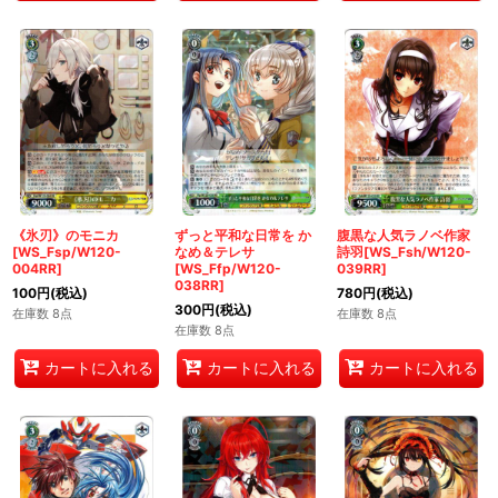
《氷刃》のモニカ
ずっと平和な日常を か
腹黒な人気ラノベ作家
[WS_Fsp/W120-
なめ＆テレサ
詩羽[WS_Fsh/W120-
004RR]
[WS_Ffp/W120-
039RR]
038RR]
100
円
(税込)
780
円
(税込)
300
円
(税込)
在庫数 8点
在庫数 8点
在庫数 8点
カートに入れる
カートに入れる
カートに入れる