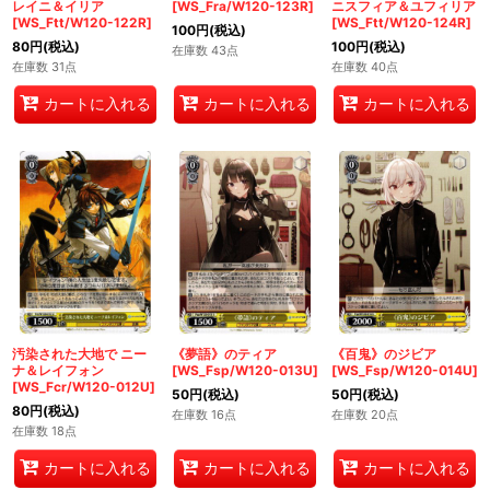
レイニ＆イリア
[WS_Fra/W120-123R]
ニスフィア＆ユフィリア
[WS_Ftt/W120-122R]
[WS_Ftt/W120-124R]
100
円
(税込)
80
円
(税込)
100
円
(税込)
在庫数 43点
在庫数 31点
在庫数 40点
カートに入れる
カートに入れる
カートに入れる
汚染された大地で ニー
《夢語》のティア
《百鬼》のジビア
ナ＆レイフォン
[WS_Fsp/W120-013U]
[WS_Fsp/W120-014U]
[WS_Fcr/W120-012U]
50
円
(税込)
50
円
(税込)
80
円
(税込)
在庫数 16点
在庫数 20点
在庫数 18点
カートに入れる
カートに入れる
カートに入れる