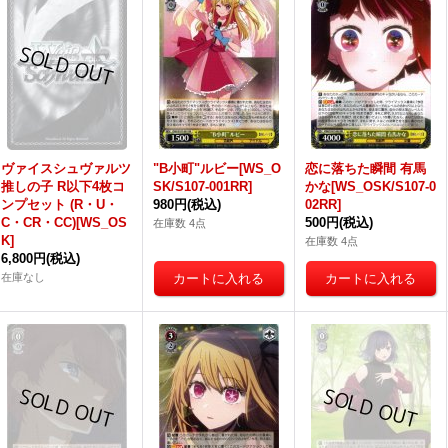
ヴァイスシュヴァルツ
"B小町"ルビー[WS_O
恋に落ちた瞬間 有馬
推しの子 R以下4枚コ
SK/S107-001RR]
かな[WS_OSK/S107-0
ンプセット (R・U・
980円
(税込)
02RR]
C・CR・CC)[WS_OS
500円
(税込)
在庫数 4点
K]
在庫数 4点
6,800円
(税込)
在庫なし