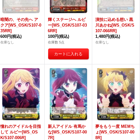
暗闇の、その先へ ア
輝くステージへ ルビ
演技に込める想い 黒
クア[WS_OSK/S107-0
ー[WS_OSK/S107-03
川あかね[WS_OSK/S
35RR]
6RR]
107-066RR]
600円
(税込)
100円
(税込)
1,480円
(税込)
在庫なし
在庫数 5点
在庫なし
憧れのアイドルを目指
新人アイドル 有馬か
夢をもう一度 MEMち
して ルビー[WS_OS
な[WS_OSK/S107-00
ょ[WS_OSK/S107-00
K/S107-006R]
7R]
8R]