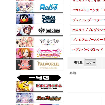
パズル&ドラゴンズ T
表示数
:
106
件