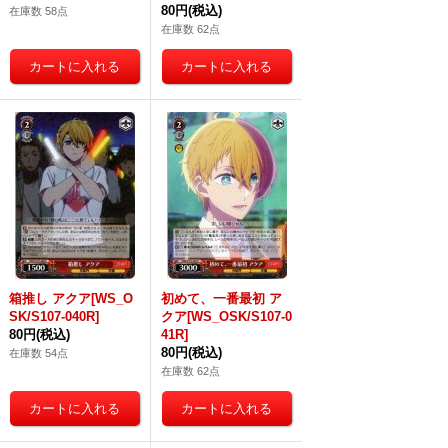
80円
(税込)
在庫数 58点
在庫数 62点
箱推し アクア[WS_O
初めて、一番最初 ア
SK/S107-040R]
クア[WS_OSK/S107-0
80円
(税込)
41R]
80円
(税込)
在庫数 54点
在庫数 62点