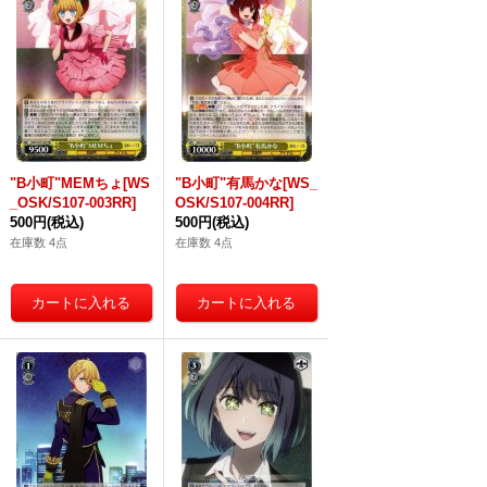
"B小町"MEMちょ[WS
"B小町"有馬かな[WS_
_OSK/S107-003RR]
OSK/S107-004RR]
500円
(税込)
500円
(税込)
在庫数 4点
在庫数 4点