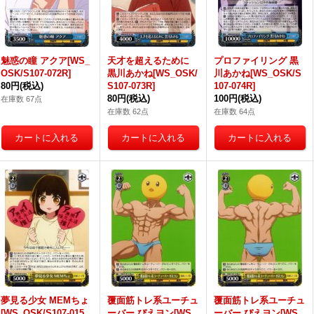
魅惑の瞳 アクア[WS_
天才を超えるために
プロファイリング 黒
OSK/S107-072R]
黒川あかね[WS_OSK/
川あかね[WS_OSK/S
80円
(税込)
S107-073R]
107-074R]
80円
(税込)
100円
(税込)
在庫数 67点
在庫数 62点
在庫数 64点
夢見る少女 MEMちょ
覆面筋トレ系ユーチュ
覆面筋トレ系ユーチュ
[WS_OSK/S107-015
ーバー ぴえヨン[WS_
ーバー ぴえヨン[WS_