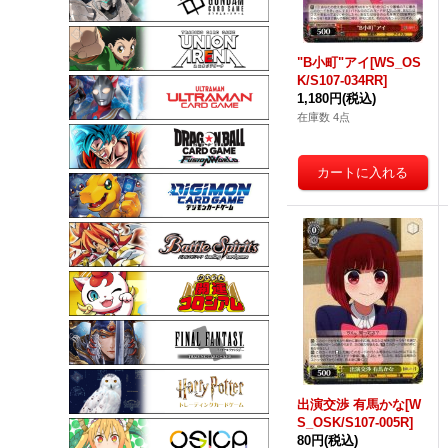
"B小町"アイ[WS_OS
K/S107-034RR]
1,180円
(税込)
在庫数 4点
出演交渉 有馬かな[W
S_OSK/S107-005R]
80円
(税込)