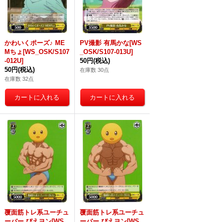
かわいくポーズ♪ ME
PV撮影 有馬かな[WS
Mちょ[WS_OSK/S107
_OSK/S107-013U]
-012U]
50円
(税込)
50円
(税込)
在庫数 30点
在庫数 32点
覆面筋トレ系ユーチュ
覆面筋トレ系ユーチュ
ーバー ぴえヨン[WS_
ーバー ぴえヨン[WS_