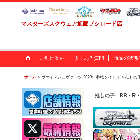
マスターズスクウェア通販ブシロード店
ご利用案内
よくある質問
商品の状態
ホーム
>
ヴァイスシュヴァルツ 2023年参戦タイトル
>
推しの子
推しの子 RR・R・