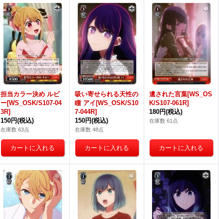
担当カラー決め ルビ
吸い寄せられる天性の
遺された言葉[WS_OS
ー[WS_OSK/S107-04
瞳 アイ[WS_OSK/S10
K/S107-061R]
3R]
7-044R]
180円
(税込)
150円
(税込)
150円
(税込)
在庫数 61点
在庫数 63点
在庫数 48点