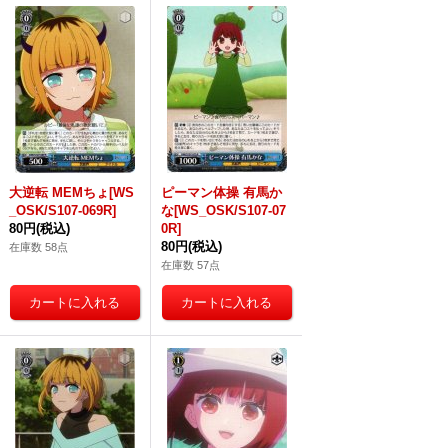
大逆転 MEMちょ[WS
ピーマン体操 有馬か
_OSK/S107-069R]
な[WS_OSK/S107-07
80円
(税込)
0R]
80円
(税込)
在庫数 58点
在庫数 57点