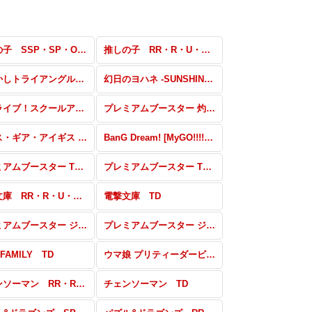
推しの子 SSP・SP・OFR・SR・PR
推しの子 RR・R・U・C・CR・CC
あやかしトライアングル TD
幻日のヨハネ -SUNSHINE in the MIRROR- SP・RRR・SR・PR
ラブライブ！スクールアイドルフェスティバル2 MIRACLE LIVE! RR・R・U・C・CC
プレミアムブースター 灼眼のシャナ SP・SHP・PR
アリス・ギア・アイギス Expansion TD
BanG Dream! [MyGO!!!!!] TDPlus
プレミアムブースター THE KING OF FIGHTERS SP・MAX・PR
プレミアムブースター THE KING OF FIGHTERS N
電撃文庫 RR・R・U・C・CR・CC
電撃文庫 TD
プレミアムブースター ジョジョの奇妙な冒険 スターダストクルセイダース N
プレミアムブースター ジョジョの奇妙な冒険 ストーンオーシャン SP・JJR・PR
FAMILY TD
ウマ娘 プリティーダービー SP・OFR・RRR・SR・PR
チェンソーマン RR・R・U・C・CR・CC
チェンソーマン TD