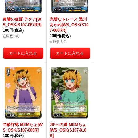
復讐の仮面 アクア[W
完璧なトレース 黒川
S_OSK/S107-067RR]
あかね[WS_OSK/S10
180円
(税込)
7-068RR]
100円
(税込)
在庫数 8点
在庫数 8点
年齢詐称 MEMちょ[W
JIFへの道 MEMちょ
S_OSK/S107-009R]
[WS_OSK/S107-010
180円
(税込)
R]