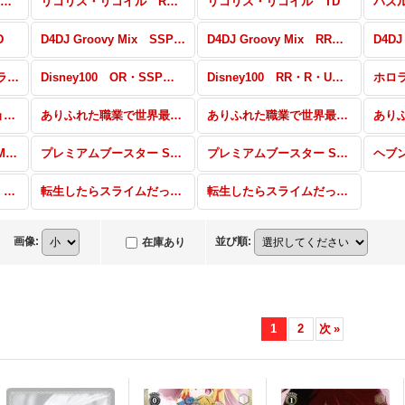
リコリス・リコイル SSP・LRR・OFR・RRR・SR・PR
リコリス・リコイル RR・R・U・C・CR・CC
リコリス・リコイル TD
D
D4DJ Groovy Mix SSP・SP・RRR・SR・PR
D4DJ Groovy Mix RR・R・U・C・CR・CC
D4DJ
プレミアムブースター ラブライブ！スクフェスシリーズ10th Anniversary N
Disney100 OR・SSP・SP・HND・SR・PR
Disney100 RR・R・U・C・CR・CC
ホロライブプロダクション Vol.2 RR・R・U・C・CR・CC
ありふれた職業で世界最強 SP・RRR・SR・PR
ありふれた職業で世界最強 RR・R・U・C・CR・CC
プレミアムブースター MARVEL N
プレミアムブースター STAR WARS SP・FOP
プレミアムブースター STAR WARS N
ヘブンバーンズレッド TD+
転生したらスライムだった件 Vol.3 SEC・SP・RRR・SR・PR
転生したらスライムだった件 Vol.3 RR・R・U・C・CR・CC
画像
:
並び順
:
在庫あり
1
2
次
»