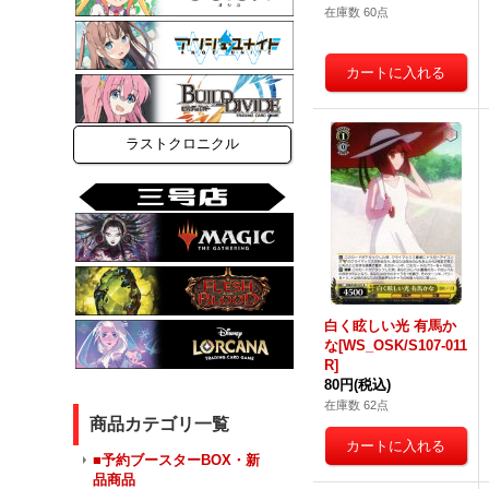
在庫数 60点
ラストクロニクル
白く眩しい光 有馬か
な[WS_OSK/S107-011
R]
80円
(税込)
在庫数 62点
商品カテゴリ一覧
■予約ブースターBOX・新
品商品