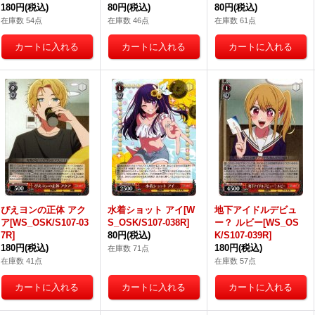
180円
(税込)
80円
(税込)
80円
(税込)
在庫数 54点
在庫数 46点
在庫数 61点
ぴえヨンの正体 アク
水着ショット アイ[W
地下アイドルデビュ
ア[WS_OSK/S107-03
S_OSK/S107-038R]
ー？ ルビー[WS_OS
7R]
80円
(税込)
K/S107-039R]
180円
(税込)
180円
(税込)
在庫数 71点
在庫数 41点
在庫数 57点