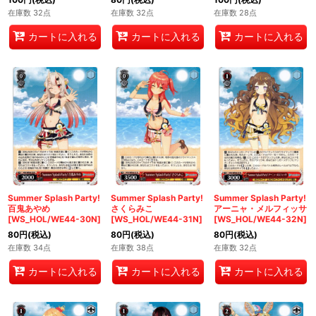
在庫数 32点
在庫数 32点
在庫数 28点
カートに入れる
カートに入れる
カートに入れる
Summer Splash Party!
Summer Splash Party!
Summer Splash Party!
百鬼あやめ
さくらみこ
アーニャ・メルフィッサ
[WS_HOL/WE44-30N]
[WS_HOL/WE44-31N]
[WS_HOL/WE44-32N]
80
円
(税込)
80
円
(税込)
80
円
(税込)
在庫数 34点
在庫数 38点
在庫数 32点
カートに入れる
カートに入れる
カートに入れる