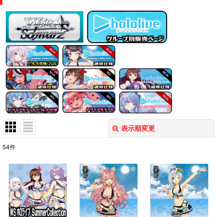
表示順変更
閉じる
54
件
表示数
:
在庫あり
並び順
: