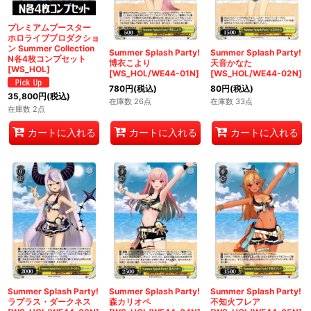
絞り込む
プレミアムブースター
ホロライブプロダクショ
ン Summer Collection
Summer Splash Party!
Summer Splash Party!
N各4枚コンプセット
博衣こより
天音かなた
[WS_HOL]
[WS_HOL/WE44-01N]
[WS_HOL/WE44-02N]
780
円
(税込)
80
円
(税込)
35,800
円
(税込)
在庫数 26点
在庫数 33点
在庫数 2点
カートに入れる
カートに入れる
カートに入れる
Summer Splash Party!
Summer Splash Party!
Summer Splash Party!
ラプラス・ダークネス
森カリオペ
不知火フレア