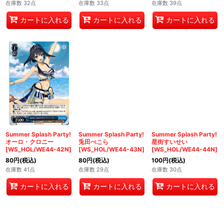
在庫数 32点
在庫数 33点
在庫数 39点
カートに入れる
カートに入れる
カートに入れる
Summer Splash Party!
Summer Splash Party!
Summer Splash Party!
オーロ・クロニー
兎田ぺこら
星街すいせい
[WS_HOL/WE44-42N]
[WS_HOL/WE44-43N]
[WS_HOL/WE44-44N]
80
円
(税込)
80
円
(税込)
100
円
(税込)
在庫数 41点
在庫数 29点
在庫数 30点
カートに入れる
カートに入れる
カートに入れる