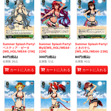
Summer Splash Party!
Summer Splash Party!
Summer Splash Party!
ベスティア・ゼータ
IRyS[WS_HOL/WE44-
ときのそら
[WS_HOL/WE44-21N]
22N]
[WS_HOL/WE44-23N]
80
円
(税込)
300
円
(税込)
80
円
(税込)
在庫数 36点
在庫数 12点
在庫数 40点
カートに入れる
カートに入れる
カートに入れる