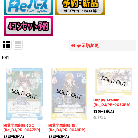
表示順変更
閉じる
10
件
表示数
:
在庫あり
並び順
:
Happy Around!
[Re_DJ/PR-0053PR]
絞り込む
180
円
(税込)
在庫なし
陽葉学園制服 むに
陽葉学園制服 響子
[Re_DJ/PR-0047PR]
[Re_DJ/PR-0049PR]
180
円
(税込)
180
円
(税込)