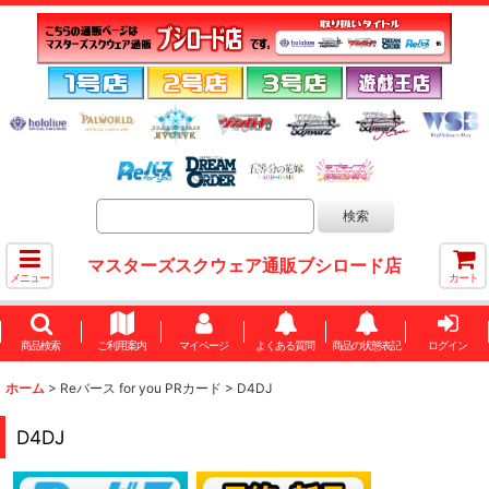
マスターズスクウェア通販ブシロード店
メニュー
カート
商品検索
ご利用案内
マイページ
よくある質問
商品の状態表記
ログイン
ホーム
>
Reバース for you PRカード
>
D4DJ
D4DJ