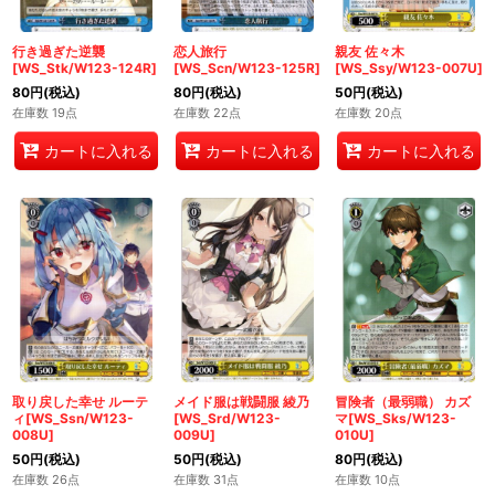
行き過ぎた逆襲
恋人旅行
親友 佐々木
[WS_Stk/W123-124R]
[WS_Scn/W123-125R]
[WS_Ssy/W123-007U]
80
円
(税込)
80
円
(税込)
50
円
(税込)
在庫数 19点
在庫数 22点
在庫数 20点
カートに入れる
カートに入れる
カートに入れる
取り戻した幸せ ルーテ
メイド服は戦闘服 綾乃
冒険者（最弱職） カズ
ィ[WS_Ssn/W123-
[WS_Srd/W123-
マ[WS_Sks/W123-
008U]
009U]
010U]
50
円
(税込)
50
円
(税込)
80
円
(税込)
在庫数 26点
在庫数 31点
在庫数 10点