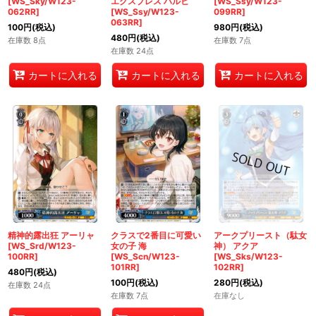
[WS_Sky/W123-
エクスプレス ハルヒ
[WS_Ssy/W123-
062RR]
[WS_Ssy/W123-
099RR]
063RR]
100
円
(税込)
980
円
(税込)
480
円
(税込)
在庫数 8点
在庫数 7点
在庫数 24点
カートに入れる
カートに入れる
カートに入れる
精神的露出狂 アーリャ
クラスで2番目に可愛い
アークプリースト（駄女
[WS_Srd/W123-
女の子 海
神） アクア
100RR]
[WS_Scn/W123-
[WS_Sks/W123-
101RR]
102RR]
480
円
(税込)
100
円
(税込)
280
円
(税込)
在庫数 24点
在庫数 7点
在庫なし