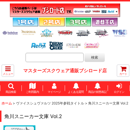
マスターズスクウェア通販ブシロード店
メニュー
カート
商品検索
ご利用案内
マイページ
よくある質問
商品の状態表記
ログイン
ホーム
>
ヴァイスシュヴァルツ 2025年参戦タイトル
>
角川スニーカー文庫 Vol.2
角川スニーカー文庫 Vol.2