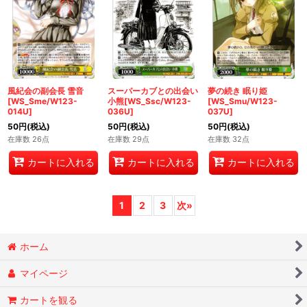
風紀会の副会長 雪音
スーパーカブとの出会い
夢の続き 眠り姫
[WS_Sme/W123-
小熊[WS_Ssc/W123-
[WS_Smu/W123-
014U]
036U]
037U]
50
円
(税込)
50
円
(税込)
50
円
(税込)
在庫数 26点
在庫数 29点
在庫数 32点
カートに入れる
カートに入れる
カートに入れる
1
2
3
次
»
ホーム
マイページ
カートを観る