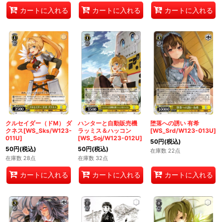
カートに入れる
カートに入れる
カートに入れる
クルセイダー（ドM） ダ
ハンターと自動販売機
堕落への誘い 有希
クネス[WS_Sks/W123-
ラッミス＆ハッコン
[WS_Srd/W123-013U]
011U]
[WS_Soj/W123-012U]
50
円
(税込)
50
円
(税込)
50
円
(税込)
在庫数 22点
在庫数 28点
在庫数 32点
カートに入れる
カートに入れる
カートに入れる