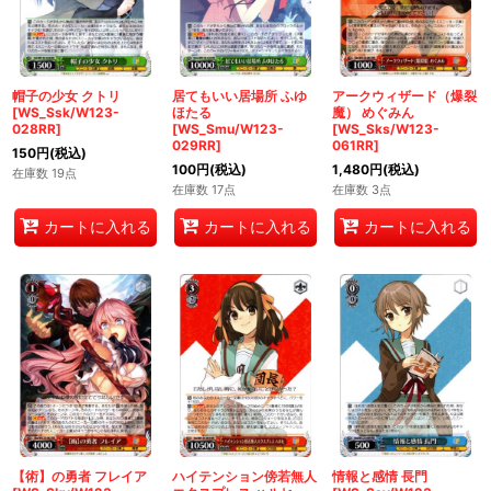
帽子の少女 クトリ
居てもいい居場所 ふゆ
アークウィザード（爆裂
[WS_Ssk/W123-
ほたる
魔） めぐみん
028RR]
[WS_Smu/W123-
[WS_Sks/W123-
029RR]
061RR]
150
円
(税込)
100
円
(税込)
1,480
円
(税込)
在庫数 19点
在庫数 17点
在庫数 3点
カートに入れる
カートに入れる
カートに入れる
【術】の勇者 フレイア
ハイテンション傍若無人
情報と感情 長門