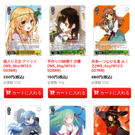
箱入り王女 アイリス
手作りの味噌汁 沙優
未来へつながる道 みく
[WS_Sks/W123-
[WS_Shg/W123-
る[WS_Ssy/W123-
003RR]
026RR]
027RR]
250
円
(税込)
150
円
(税込)
480
円
(税込)
在庫数 17点
在庫数 11点
在庫数 17点
カートに入れる
カートに入れる
カートに入れる