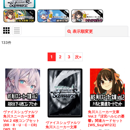
表示順変更
閉じる
133
件
表示数
:
1
2
3
次
»
在庫あり
並び順
:
絞り込む
ヴァイスシュヴァルツ
角川スニーカー文庫
角川スニーカー文庫
Vol.2『涼宮ハルヒの憂
Vol.2 4枚コンプセット
鬱』関連カードセット
ヴァイスシュヴァルツ
(RR・R・U・C・CR)
[WS_Ssy/W123]
角川スニーカー文庫
[WS_S]