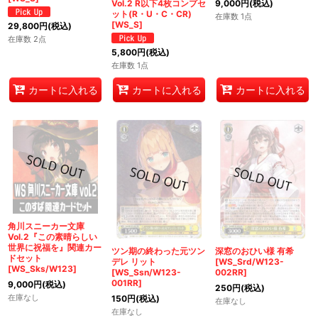
9,000
円
(税込)
Vol.2 R以下4枚コンプセ
ット(R・U・C・CR)
在庫数 1点
[WS_S]
29,800
円
(税込)
在庫数 2点
5,800
円
(税込)
在庫数 1点
カートに入れる
カートに入れる
カートに入れる
角川スニーカー文庫
Vol.2『この素晴らしい
世界に祝福を』関連カー
ツン期の終わった元ツン
深窓のおひい様 有希
ドセット
デレ リット
[WS_Srd/W123-
[WS_Sks/W123]
[WS_Ssn/W123-
002RR]
001RR]
9,000
円
(税込)
250
円
(税込)
在庫なし
150
円
(税込)
在庫なし
在庫なし