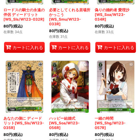
ロードスの騎士の永遠の
必要としてくれる居場所
偽りの婚約者 愛理沙
伴侶 ディードリット
かっこう
[WS_Soa/W123-
[WS_Sls/W123-032R]
[WS_Smu/W123-
034R]
033R]
80
円
(税込)
80
円
(税込)
80
円
(税込)
在庫数 34点
在庫数 33点
在庫数 31点
カートに入れる
カートに入れる
カートに入れる
あなたの側に ディード
ハッピー結婚式
一緒の時間
リット[WS_Sls/W123-
[WS_Soa/W123-
[WS_Shg/W123-
035R]
056R]
057R]
80
円
(税込)
80
円
(税込)
80
円
(税込)