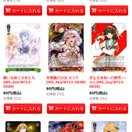
在庫数 21点
在庫数 28点
在庫数 32点
カートに入れる
カートに入れる
カートに入れる
願いを紡ぐ少女たち
氷狼族の少女 セツナ
次なる未知への探究 ハ
[WS_Ssk/W123-
[WS_Sky/W123-064R]
ルヒ[WS_Ssy/W123-
058R]
065R]
80
円
(税込)
80
円
(税込)
80
円
(税込)
在庫数 25点
在庫数 32点
在庫数 24点
カートに入れる
カートに入れる
カートに入れる