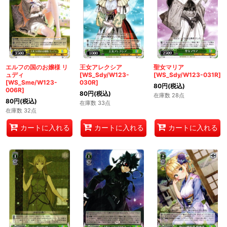
エルフの国のお嬢様 リ
王女アレクシア
聖女マリア
ュディ
[WS_Sdy/W123-
[WS_Sdy/W123-031R]
[WS_Sme/W123-
030R]
80
円
(税込)
006R]
80
円
(税込)
在庫数 28点
80
円
(税込)
在庫数 33点
在庫数 32点
カートに入れる
カートに入れる
カートに入れる