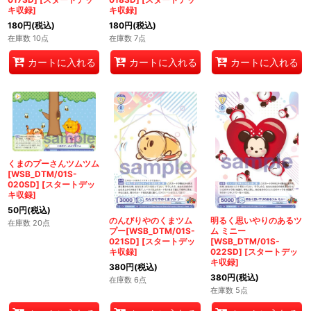
キ収録
]
キ収録
]
180
円
(税込)
180
円
(税込)
在庫数 10点
在庫数 7点
カートに入れる
カートに入れる
カートに入れる
くまのプーさんツムツム
[WSB_DTM/01S-
020SD]
[
スタートデッ
キ収録
]
50
円
(税込)
のんびりやのくまツム
明るく思いやりのあるツ
在庫数 20点
プー[WSB_DTM/01S-
ム ミニー
021SD]
[
スタートデッ
[WSB_DTM/01S-
キ収録
]
022SD]
[
スタートデッ
キ収録
]
380
円
(税込)
380
円
(税込)
在庫数 6点
在庫数 5点