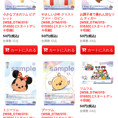
小さなブタのツム ピグ
やさしい少年 クリスト
お調子者で暴れん坊なツ
レット
ファー・ロビン
ム ティガー
[WSB_DTM/01S-
[WSB_DTM/01S-
[WSB_DTM/01S-
014SD]
[
スタートデッ
015SD]
[
スタートデッ
016SD]
[
スタートデッ
キ収録
]
キ収録
]
キ収録
]
50
円
(税込)
50
円
(税込)
50
円
(税込)
在庫数 12点
在庫数 12点
在庫数 24点
カートに入れる
カートに入れる
カートに入れる
ツムツム
[WSB_DTM/01S-
019SD]
[
スタートデッ
キ収録
]
50
円
(税込)
ミニーツム
プーツム
在庫数 24点
[WSB_DTM/01S-
[WSB_DTM/01S-
017SD]
[
スタートデッ
018SD]
[
スタートデッ