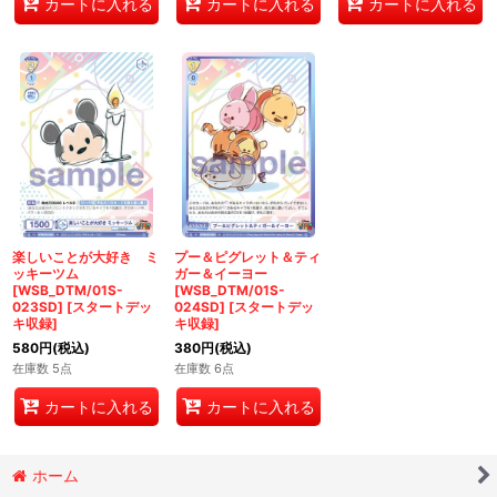
カートに入れる
カートに入れる
カートに入れる
楽しいことが大好き ミ
プー＆ピグレット＆ティ
ッキーツム
ガー＆イーヨー
[WSB_DTM/01S-
[WSB_DTM/01S-
023SD]
[
スタートデッ
024SD]
[
スタートデッ
キ収録
]
キ収録
]
580
円
(税込)
380
円
(税込)
在庫数 5点
在庫数 6点
カートに入れる
カートに入れる
ホーム