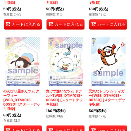
キ収録
]
キ収録
]
キ収録
]
50
円
(税込)
50
円
(税込)
180
円
(税込)
在庫数 24点
在庫数 11点
在庫数 12点
カートに入れる
カートに入れる
カートに入れる
のんびり屋さんツム グ
負けず嫌いなツム ドナ
元気なトラツム ティガ
ーフィー
ルド[WSB_DTM/01S-
ー[WSB_DTM/01S-
[WSB_DTM/01S-
006SD]
[
スタートデッ
007SD]
[
スタートデッ
005SD]
[
スタートデッ
キ収録
]
キ収録
]
キ収録
]
180
円
(税込)
50
円
(税込)
80
円
(税込)
在庫数 10点
在庫数 12点
在庫数 12点
カートに入れる
カートに入れる
カートに入れる