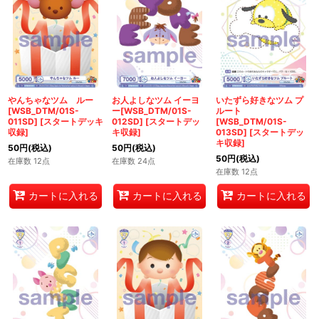
やんちゃなツム ルー
お人よしなツム イーヨ
いたずら好きなツム プ
[WSB_DTM/01S-
ー[WSB_DTM/01S-
ルート
011SD]
[
スタートデッキ
012SD]
[
スタートデッ
[WSB_DTM/01S-
収録
]
キ収録
]
013SD]
[
スタートデッ
キ収録
]
50
円
(税込)
50
円
(税込)
50
円
(税込)
在庫数 12点
在庫数 24点
在庫数 12点
カートに入れる
カートに入れる
カートに入れる