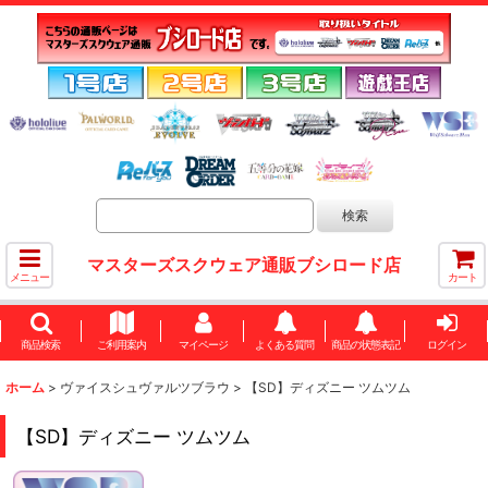
マスターズスクウェア通販ブシロード店
メニュー
カート
商品検索
ご利用案内
マイページ
よくある質問
商品の状態表記
ログイン
ホーム
>
ヴァイスシュヴァルツブラウ
>
【SD】ディズニー ツムツム
【SD】ディズニー ツムツム