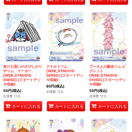
友だち思いのさびしがり
ドナルドツム
プーさんの親友ツム ピ
やツム イーヨー
[WSB_DTM/01S-
グレット
[WSB_DTM/01S-
009SD]
[
スタートデッ
[WSB_DTM/01S-
008SD]
[
スタートデッ
キ収録
]
010SD]
[
スタートデッ
キ収録
]
キ収録
]
80
円
(税込)
50
円
(税込)
50
円
(税込)
在庫数 12点
在庫数 12点
在庫数 12点
カートに入れる
カートに入れる
カートに入れる