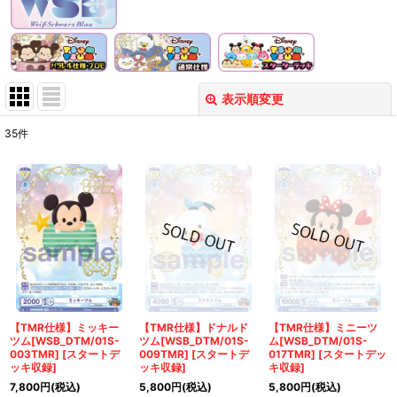
表示順変更
閉じる
35
件
表示数
:
在庫あり
並び順
:
絞り込む
【TMR仕様】ミッキー
【TMR仕様】ドナルド
【TMR仕様】ミニーツ
ツム[WSB_DTM/01S-
ツム[WSB_DTM/01S-
ム[WSB_DTM/01S-
003TMR]
[
スタートデ
009TMR]
[
スタートデ
017TMR]
[
スタートデッ
ッキ収録
]
ッキ収録
]
キ収録
]
7,800
円
(税込)
5,800
円
(税込)
5,800
円
(税込)