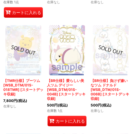
在庫数 1点
在庫なし
在庫なし
カートに入れる
【TMR仕様】プーツム
【BR仕様】愛らしい美
【BR仕様】負けず嫌い
[WSB_DTM/01S-
人ツム デイジー
なツム ドナルド
018TMR]
[
スタートデッ
[WSB_DTM/01S-
[WSB_DTM/01S-
キ収録
]
004B]
[
スタートデッキ
006B]
[
スタートデッキ
収録
]
収録
]
7,800
円
(税込)
500
円
(税込)
500
円
(税込)
在庫なし
在庫数 1点
在庫なし
カートに入れる