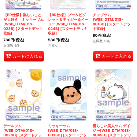
【BR仕様】楽しいこと
【BR仕様】プー＆ピグ
チップツム
が大好き ミッキーツム
レット＆ティガー＆イー
[WSB_DTM/01S-
[WSB_DTM/01S-
ヨー[WSB_DTM/01S-
001SD]
[
スタートデッ
023B]
[
スタートデッキ
024B]
[
スタートデッキ
キ収録
]
収録
]
収録
]
80
円
(税込)
780
円
(税込)
580
円
(税込)
在庫数 11点
在庫数 1点
在庫なし
カートに入れる
カートに入れる
デールツム
ミッキーツム
愛らしい美人ツム デイ
[WSB_DTM/01S-
[WSB_DTM/01S-
ジー[WSB_DTM/01S-
002SD]
[
スタートデッ
003SD]
[
スタートデッ
004SD]
[
スタートデッ