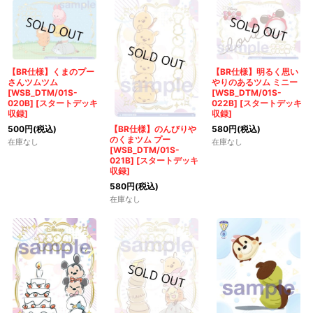
【BR仕様】くまのプー
【BR仕様】明るく思い
さんツムツム
やりのあるツム ミニー
[WSB_DTM/01S-
[WSB_DTM/01S-
020B]
[
スタートデッキ
022B]
[
スタートデッキ
収録
]
収録
]
500
円
(税込)
580
円
(税込)
【BR仕様】のんびりや
のくまツム プー
在庫なし
在庫なし
[WSB_DTM/01S-
021B]
[
スタートデッキ
収録
]
580
円
(税込)
在庫なし