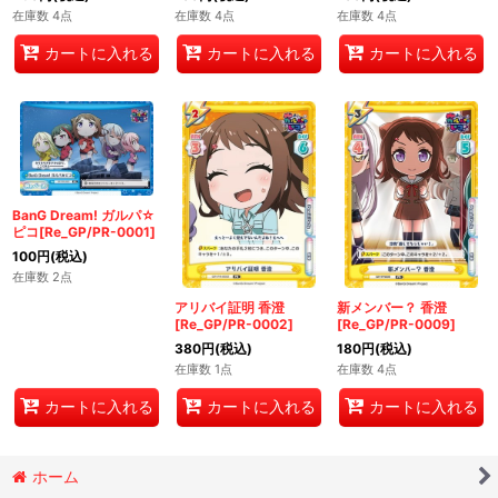
在庫数 4点
在庫数 4点
在庫数 4点
カートに入れる
カートに入れる
カートに入れる
BanG Dream! ガルパ☆
ピコ[Re_GP/PR-0001]
100
円
(税込)
在庫数 2点
アリバイ証明 香澄
新メンバー？ 香澄
[Re_GP/PR-0002]
[Re_GP/PR-0009]
380
円
(税込)
180
円
(税込)
在庫数 1点
在庫数 4点
カートに入れる
カートに入れる
カートに入れる
ホーム