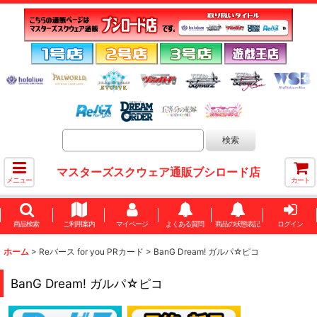
マスターズスクウェア通販ブシロード店
メニュー
カート
商品検索
ご利用案内
マイページ
よくある質問
商品の状態表記
ログイン
ホーム
>
Reバース for you PRカード
>
BanG Dream! ガルパ☆ピコ
BanG Dream! ガルパ☆ピコ