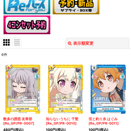
表示順変更
閉じる
6
件
表示数
:
在庫あり
並び順
:
絞り込む
数多の誘惑 友希那
知らないうちに 千聖
弦と釣り糸 はぐみ
[Re_GP/PR-0007]
[Re_GP/PR-0010]
[Re_GP/PR-0011]
480
円
(税込)
100
円
(税込)
100
円
(税込)