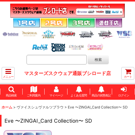
マスターズスクウェア通販ブシロード店
メニュー
カート
商品検索
ご利用案内
マイページ
よくある質問
商品の状態表記
ログイン
ホーム
>
ヴァイスシュヴァルツブラウ
>
Eve 〜ZINGAI_Card Collection〜 SD
Eve 〜ZINGAI_Card Collection〜 SD