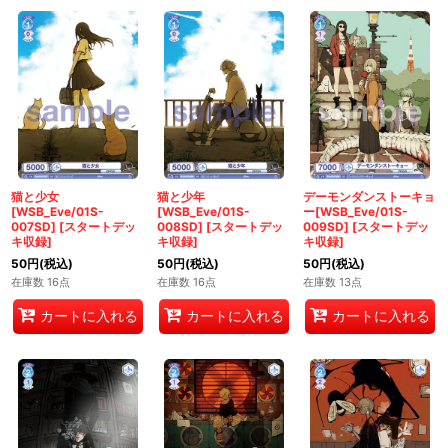
猫と少女
猫と少年
デーモンダンストーキョ
[WSB_Eve/01S-
[WSB_Eve/01S-
ー[WSB_Eve/01S-
007SD]
[
スタートデッ
008SD]
[
スタートデッ
009SD]
[
スタートデッ
キ収録
]
キ収録
]
キ収録
]
50
円
(税込)
50
円
(税込)
50
円
(税込)
在庫数 16点
在庫数 16点
在庫数 13点
カートに入れる
カートに入れる
カートに入れる