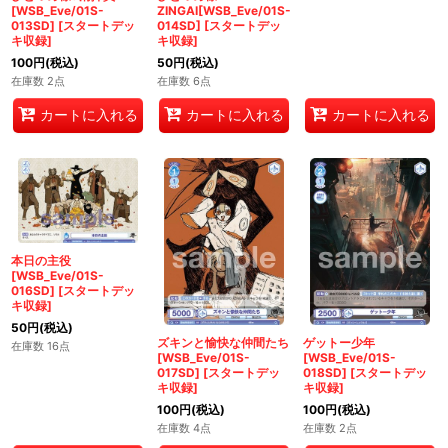
[WSB_Eve/01S-
ZINGAI[WSB_Eve/01S-
013SD]
[
スタートデッ
014SD]
[
スタートデッ
キ収録
]
キ収録
]
100
円
(税込)
50
円
(税込)
在庫数 2点
在庫数 6点
カートに入れる
カートに入れる
カートに入れる
本日の主役
[WSB_Eve/01S-
016SD]
[
スタートデッ
キ収録
]
50
円
(税込)
ズキンと愉快な仲間たち
ゲットー少年
在庫数 16点
[WSB_Eve/01S-
[WSB_Eve/01S-
017SD]
[
スタートデッ
018SD]
[
スタートデッ
キ収録
]
キ収録
]
100
円
(税込)
100
円
(税込)
在庫数 4点
在庫数 2点