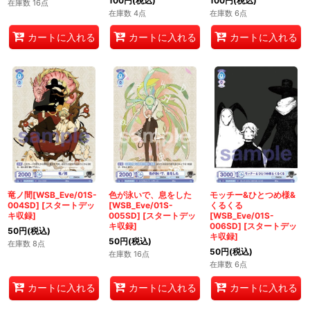
100
円
(税込)
100
円
(税込)
在庫数 16点
在庫数 4点
在庫数 6点
カートに入れる
カートに入れる
カートに入れる
竜ノ間[WSB_Eve/01S-
色が泳いで、息をした
モッチー&ひとつめ様&
004SD]
[
スタートデッ
[WSB_Eve/01S-
くるくる
キ収録
]
005SD]
[
スタートデッ
[WSB_Eve/01S-
キ収録
]
006SD]
[
スタートデッ
50
円
(税込)
キ収録
]
50
円
(税込)
在庫数 8点
50
円
(税込)
在庫数 16点
在庫数 6点
カートに入れる
カートに入れる
カートに入れる