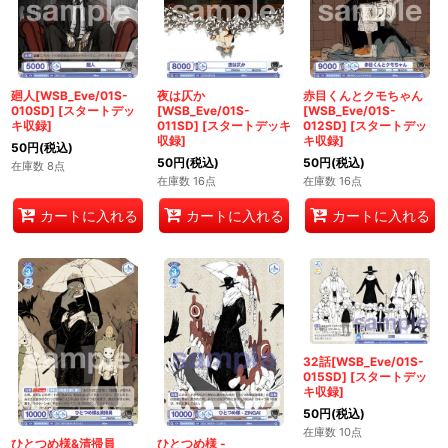
廻人[WSB_Eve/01S-
夜は仄か
赤目くんとクモちゃん
010SD]
[
スタートデッ
[WSB_Eve/01S-
[WSB_Eve/01S-
キ収録
]
011SD]
[
スタートデッキ
012SD]
[
スタートデッ
収録
]
キ収録
]
50
円
(税込)
50
円
(税込)
50
円
(税込)
在庫数 8点
在庫数 16点
在庫数 16点
カートに入れる
カートに入れる
カートに入れる
32話[WSB_Eve/01S-
015SD]
[
スタートデッ
キ収録
]
50
円
(税込)
在庫数 10点
ひとつめ様&清掃員
ひとつめ様 -