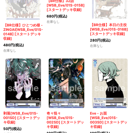
【BR仕様】32話
[WSB_Eve/01S-015B]
[
スタートデッキ収録
]
680
円
(税込)
在庫なし
【BR仕様】本日の主役
【BR仕様】ひとつめ様 -
[WSB_Eve/01S-016B]
ZINGAI[WSB_Eve/01S-
[
スタートデッキ収録
]
014B]
[
スタートデッキ
収録
]
280
円
(税込)
480
円
(税込)
在庫なし
在庫なし
剥落[WSB_Eve/01S-
奇々怪々
Eve - お面
001SD]
[
スタートデッ
[WSB_Eve/01S-
[WSB_Eve/01S-
キ収録
]
002SD]
[
スタートデッ
003SD]
[
スタートデッ
キ収録
]
キ収録
]
50
円
(税込)