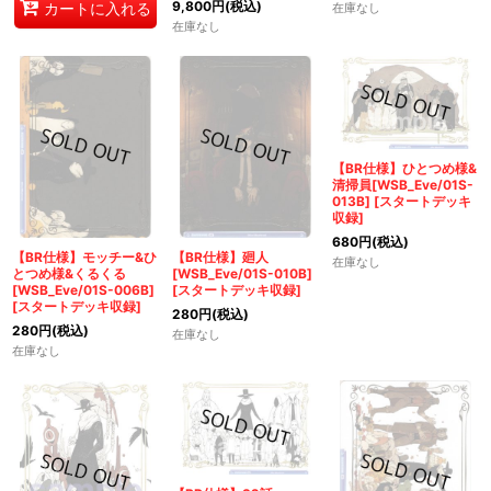
9,800
円
(税込)
カートに入れる
在庫なし
在庫なし
【BR仕様】ひとつめ様&
清掃員[WSB_Eve/01S-
013B]
[
スタートデッキ
収録
]
680
円
(税込)
【BR仕様】モッチー&ひ
【BR仕様】廻人
在庫なし
とつめ様&くるくる
[WSB_Eve/01S-010B]
[WSB_Eve/01S-006B]
[
スタートデッキ収録
]
[
スタートデッキ収録
]
280
円
(税込)
280
円
(税込)
在庫なし
在庫なし