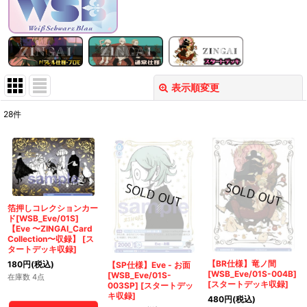
表示順変更
閉じる
28
件
表示数
:
在庫あり
並び順
:
箔押しコレクションカー
ド[WSB_Eve/01S]
絞り込む
【Eve 〜ZINGAI_Card
Collection〜収録】
[
ス
タートデッキ収録
]
【BR仕様】竜ノ間
180
円
(税込)
【SP仕様】Eve - お面
[WSB_Eve/01S-004B]
[WSB_Eve/01S-
在庫数 4点
[
スタートデッキ収録
]
003SP]
[
スタートデッ
キ収録
]
480
円
(税込)