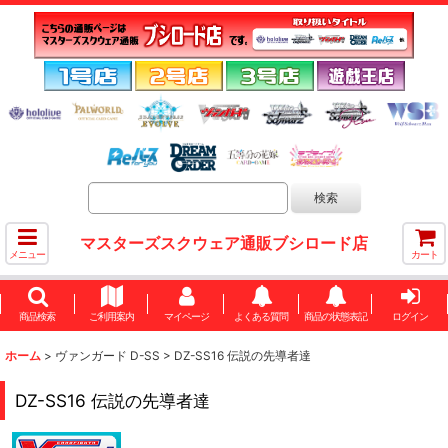
マスターズスクウェア通販ブシロード店
メニュー
カート
商品検索
ご利用案内
マイページ
よくある質問
商品の状態表記
ログイン
ホーム
>
ヴァンガード D-SS
>
DZ-SS16 伝説の先導者達
DZ-SS16 伝説の先導者達