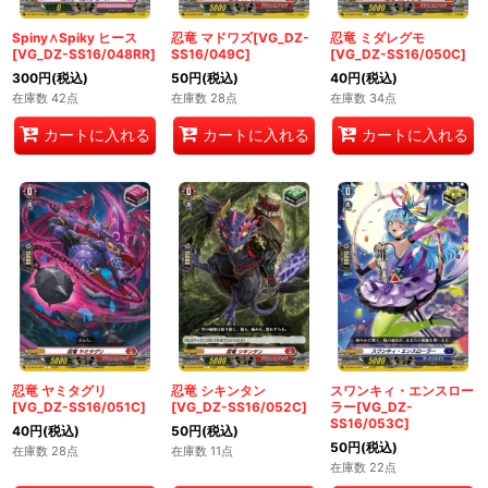
Spiny∧Spiky ヒース
忍竜 マドワズ[VG_DZ-
忍竜 ミダレグモ
[VG_DZ-SS16/048RR]
SS16/049C]
[VG_DZ-SS16/050C]
300
円
(税込)
50
円
(税込)
40
円
(税込)
在庫数 42点
在庫数 28点
在庫数 34点
カートに入れる
カートに入れる
カートに入れる
忍竜 ヤミタグリ
忍竜 シキンタン
スワンキィ・エンスロー
[VG_DZ-SS16/051C]
[VG_DZ-SS16/052C]
ラー[VG_DZ-
SS16/053C]
40
円
(税込)
50
円
(税込)
50
円
(税込)
在庫数 28点
在庫数 11点
在庫数 22点