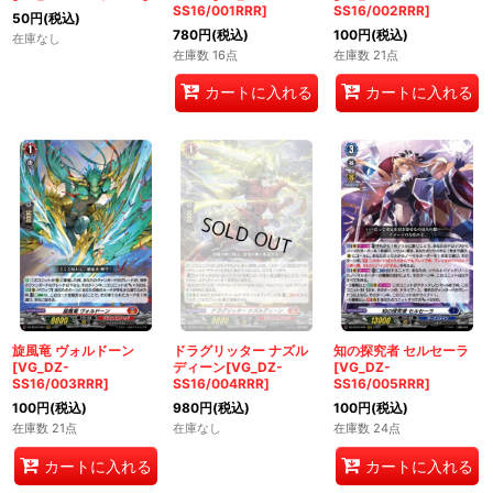
SS16/001RRR]
SS16/002RRR]
50
円
(税込)
780
円
(税込)
100
円
(税込)
在庫なし
在庫数 16点
在庫数 21点
カートに入れる
カートに入れる
旋風竜 ヴォルドーン
ドラグリッター ナズル
知の探究者 セルセーラ
[VG_DZ-
ディーン[VG_DZ-
[VG_DZ-
SS16/003RRR]
SS16/004RRR]
SS16/005RRR]
100
円
(税込)
980
円
(税込)
100
円
(税込)
在庫数 21点
在庫なし
在庫数 24点
カートに入れる
カートに入れる