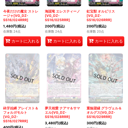
今夜だけの魔女 ストレ
海謡竜 エレスティーノ
虹宝獣 オルピリス
ージャ[VG_DZ-
[VG_DZ-
[VG_DZ-
SS16/024RRR]
SS16/025RRR]
SS16/026RRR]
1,480
円
(税込)
200
円
(税込)
200
円
(税込)
在庫数 24点
在庫数 24点
在庫数 20点
カートに入れる
カートに入れる
カートに入れる
砕牙凶縛 アレイスト＆
夢天相愛 ナアマ＆サマ
重蝕望縁 グラヴェル＆
フォルガモルト
エル[VG_DZ-
オルグス[VG_DZ-
[VG_DZ-
SS16/028RRR]
SS16/029RRR]
SS16/027RRR]
3,480
円
(税込)
300
円
(税込)
400
円
(税込)