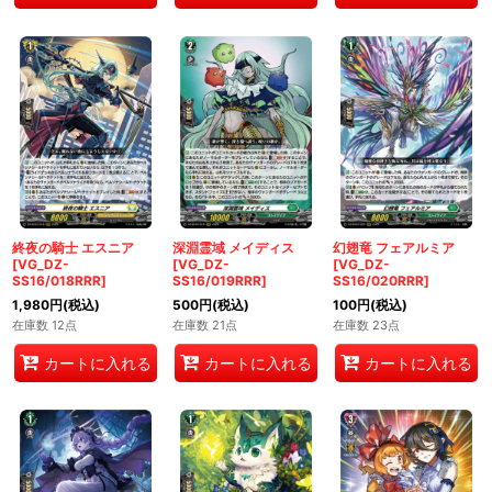
終夜の騎士 エスニア
深淵霊域 メイディス
幻翅竜 フェアルミア
[VG_DZ-
[VG_DZ-
[VG_DZ-
SS16/018RRR]
SS16/019RRR]
SS16/020RRR]
1,980
円
(税込)
500
円
(税込)
100
円
(税込)
在庫数 12点
在庫数 21点
在庫数 23点
カートに入れる
カートに入れる
カートに入れる