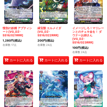
惜別の妖精 アプティシ
緑宝獣 エルメイダ
イメージしろ！マリレー
ート[VG_DZ-
[VG_DZ-
ンとのチェキ会を！ ダ
SS16/021RRR]
SS16/022RRR]
ウナーお姉さん
[VG_DZ-
1,280
円
(税込)
200
円
(税込)
SS16/023RRR]
在庫数 17点
在庫数 24点
100
円
(税込)
在庫数 24点
カートに入れる
カートに入れる
カートに入れる