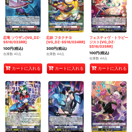
忍竜 ソウザン[VG_DZ-
忍妖 フタクチヨ
フェスティヴ・トラピー
SS16/033RR]
[VG_DZ-SS16/034RR]
ジスト[VG_DZ-
SS16/035RR]
100
円
(税込)
300
円
(税込)
100
円
(税込)
在庫数 40点
在庫数 44点
在庫数 44点
カートに入れる
カートに入れる
カートに入れる