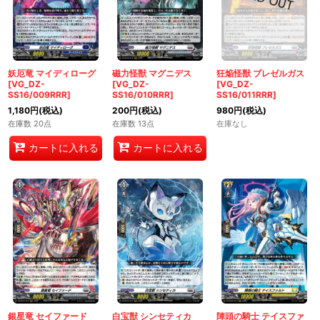
妖厄竜 マイディローグ
磁力怪獣 マグニデス
狂焔怪獣 ブレゼルガス
[VG_DZ-
[VG_DZ-
[VG_DZ-
SS16/009RRR]
SS16/010RRR]
SS16/011RRR]
1,180
円
(税込)
200
円
(税込)
980
円
(税込)
在庫数 20点
在庫数 13点
在庫なし
カートに入れる
カートに入れる
銀星竜 セイファード
白宝獣 シンセティカ
陣頭の騎士 テイスファ