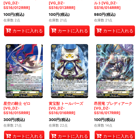
[VG_DZ-
[VG_DZ-
ルト[VG_DZ-
SS16/012RRR]
SS16/013RRR]
SS16/014RRR]
100
円
(税込)
100
円
(税込)
980
円
(税込)
在庫数 2点
在庫数 21点
在庫数 21点
カートに入れる
カートに入れる
カートに入れる
星空の騎士 ゼロ
黄宝獣 トールパーズ
昂照竜 ブレディアーク
[VG_DZ-
[VG_DZ-
[VG_DZ-
SS16/015RRR]
SS16/016RRR]
SS16/017RRR]
300
円
(税込)
300
円
(税込)
100
円
(税込)
在庫数 21点
在庫数 22点
在庫数 14点
カートに入れる
カートに入れる
カートに入れる