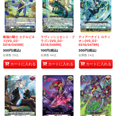
衛福の騎士 エテルピネ
ラヴィッシュセント・ド
ティアーナイト ロティ
ス[VG_DZ-
ラゴン[VG_DZ-
オン[VG_DZ-
SS16/045RR]
SS16/046RR]
SS16/047RR]
300
円
(税込)
100
円
(税込)
300
円
(税込)
在庫数 29点
在庫数 44点
在庫数 24点
カートに入れる
カートに入れる
カートに入れる