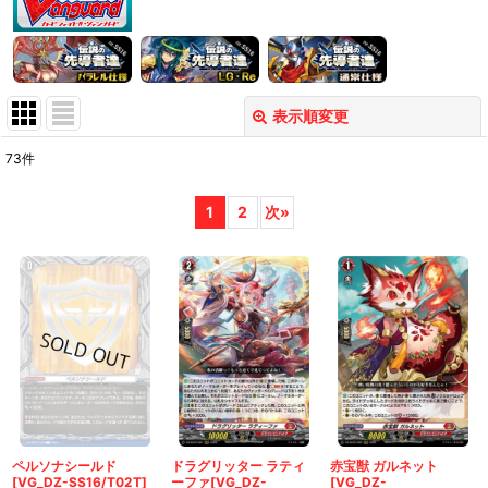
表示順変更
閉じる
73
件
表示数
:
1
2
次
»
在庫あり
並び順
:
絞り込む
ペルソナシールド
ドラグリッター ラティ
赤宝獣 ガルネット
[VG_DZ-SS16/T02T]
ーファ[VG_DZ-
[VG_DZ-