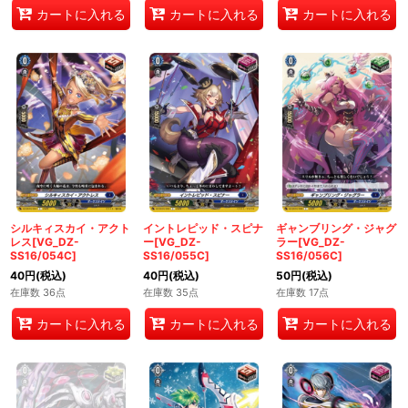
カートに入れる
カートに入れる
カートに入れる
シルキィスカイ・アクト
イントレピッド・スピナ
ギャンブリング・ジャグ
レス[VG_DZ-
ー[VG_DZ-
ラー[VG_DZ-
SS16/054C]
SS16/055C]
SS16/056C]
40
円
(税込)
40
円
(税込)
50
円
(税込)
在庫数 36点
在庫数 35点
在庫数 17点
カートに入れる
カートに入れる
カートに入れる