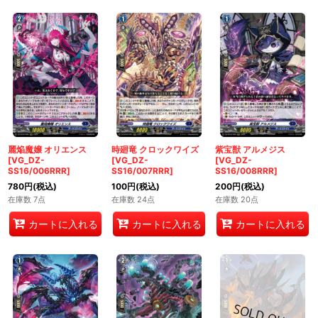
麗焔魔嬢 オリエンス
時廻竜 クロックワイズ
紫宝獣 アルメジス
[VG_DZ-
[VG_DZ-
[VG_DZ-
SS16/006RRR]
SS16/007RRR]
SS16/008RRR]
780
円
(税込)
100
円
(税込)
200
円
(税込)
在庫数 7点
在庫数 24点
在庫数 20点
カートに入れる
カートに入れる
カートに入れる