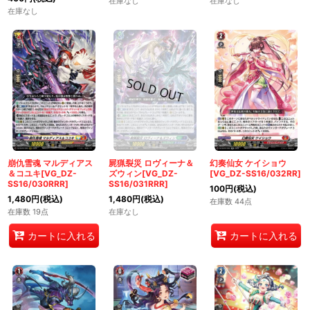
在庫なし
在庫なし
在庫なし
崩仇雪魂 マルディアス
屍猟裂災 ロヴィーナ＆
幻奏仙女 ケイショウ
＆コユキ[VG_DZ-
ズウィン[VG_DZ-
[VG_DZ-SS16/032RR]
SS16/030RRR]
SS16/031RRR]
100
円
(税込)
1,480
円
(税込)
1,480
円
(税込)
在庫数 44点
在庫数 19点
在庫なし
カートに入れる
カートに入れる