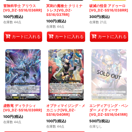
冒険科学士 アリウス
冥刺の魔槍士 クリミナ
破滅の怪音 アドゥーロ
[VG_DZ-SS16/036RR]
トレス[VG_DZ-
[VG_DZ-SS16/038RR]
SS16/037RR]
100
円
(税込)
300
円
(税込)
100
円
(税込)
在庫数 44点
在庫数 21点
在庫数 44点
カートに入れる
カートに入れる
カートに入れる
虚数竜 ディラクシィ
オプティマイジング・メ
エンディアリング・ベン
[VG_DZ-SS16/039RR]
カニック[VG_DZ-
ダー メイティーナ
SS16/040RR]
[VG_DZ-SS16/041RR]
100
円
(税込)
100
円
(税込)
500
円
(税込)
在庫数 44点
在庫数 44点
在庫なし