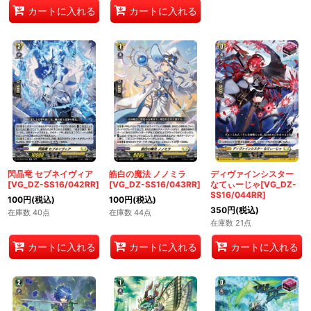
カートに入れる
カートに入れる
閃晶竜 セブネイヴィア
皓白の魔法 ノノミラ
ディヴァインシスター
[VG_DZ-SS16/042RR]
[VG_DZ-SS16/043RR]
なてぃーじゃ[VG_DZ-
SS16/044RR]
100
円
(税込)
100
円
(税込)
350
円
(税込)
在庫数 40点
在庫数 44点
在庫数 21点
カートに入れる
カートに入れる
カートに入れる