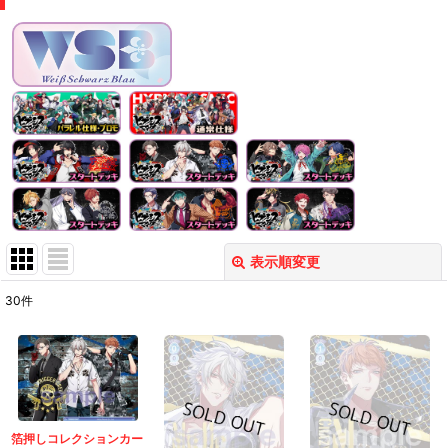
表示順変更
閉じる
30
件
表示数
:
在庫あり
並び順
:
箔押しコレクションカー