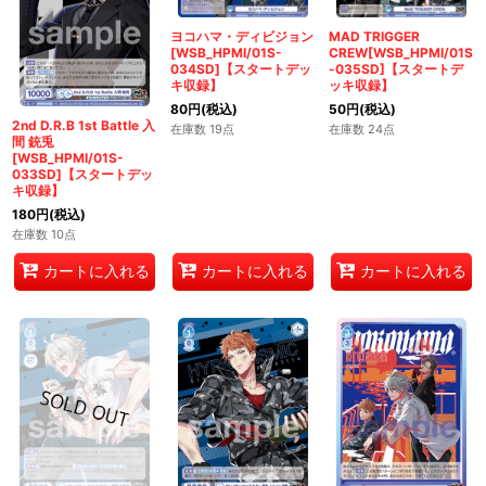
ヨコハマ・ディビジョン
MAD TRIGGER
[WSB_HPMI/01S-
CREW[WSB_HPMI/01S
034SD]【スタートデッ
-035SD]【スタートデ
キ収録】
ッキ収録】
80
円
(税込)
50
円
(税込)
2nd D.R.B 1st Battle 入
在庫数 19点
在庫数 24点
間 銃兎
[WSB_HPMI/01S-
033SD]【スタートデッ
キ収録】
180
円
(税込)
在庫数 10点
カートに入れる
カートに入れる
カートに入れる