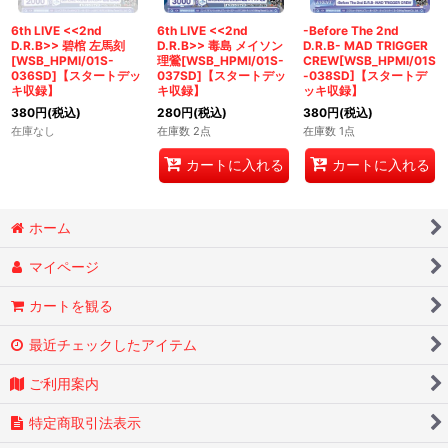
6th LIVE <<2nd
6th LIVE <<2nd
-Before The 2nd
D.R.B>> 碧棺 左馬刻
D.R.B>> 毒島 メイソン
D.R.B- MAD TRIGGER
[WSB_HPMI/01S-
理鶯[WSB_HPMI/01S-
CREW[WSB_HPMI/01S
036SD]【スタートデッ
037SD]【スタートデッ
-038SD]【スタートデ
キ収録】
キ収録】
ッキ収録】
380
円
(税込)
280
円
(税込)
380
円
(税込)
在庫なし
在庫数 2点
在庫数 1点
カートに入れる
カートに入れる
ホーム
マイページ
カートを観る
最近チェックしたアイテム
ご利用案内
特定商取引法表示