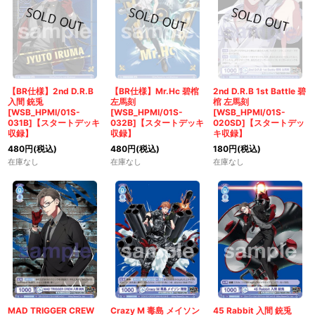
【BR仕様】2nd D.R.B
【BR仕様】Mr.Hc 碧棺
2nd D.R.B 1st Battle 碧
入間 銃兎
左馬刻
棺 左馬刻
[WSB_HPMI/01S-
[WSB_HPMI/01S-
[WSB_HPMI/01S-
031B]【スタートデッキ
032B]【スタートデッキ
020SD]【スタートデッ
収録】
収録】
キ収録】
480
円
(税込)
480
円
(税込)
180
円
(税込)
在庫なし
在庫なし
在庫なし
MAD TRIGGER CREW
Crazy M 毒島 メイソン
45 Rabbit 入間 銃兎