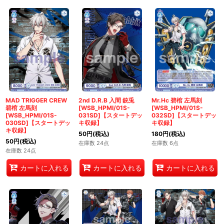
MAD TRIGGER CREW
2nd D.R.B 入間 銃兎
Mr.Hc 碧棺 左馬刻
碧棺 左馬刻
[WSB_HPMI/01S-
[WSB_HPMI/01S-
[WSB_HPMI/01S-
031SD]【スタートデッ
032SD]【スタートデッ
030SD]【スタートデッ
キ収録】
キ収録】
キ収録】
50
円
(税込)
180
円
(税込)
50
円
(税込)
在庫数 24点
在庫数 6点
在庫数 24点
カートに入れる
カートに入れる
カートに入れる