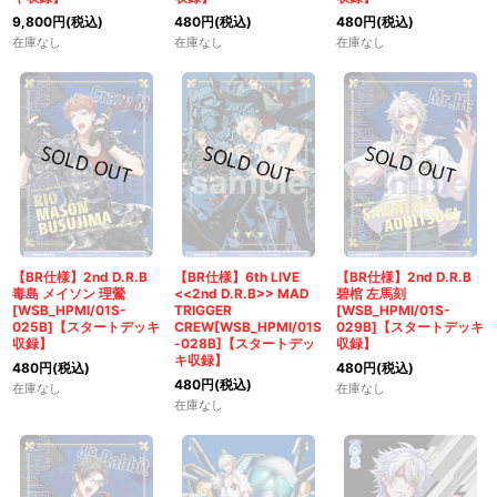
9,800
円
(税込)
480
円
(税込)
480
円
(税込)
在庫なし
在庫なし
在庫なし
【BR仕様】2nd D.R.B
【BR仕様】6th LIVE
【BR仕様】2nd D.R.B
毒島 メイソン 理鶯
<<2nd D.R.B>> MAD
碧棺 左馬刻
[WSB_HPMI/01S-
TRIGGER
[WSB_HPMI/01S-
025B]【スタートデッキ
CREW[WSB_HPMI/01S
029B]【スタートデッキ
収録】
-028B]【スタートデッ
収録】
キ収録】
480
円
(税込)
480
円
(税込)
480
円
(税込)
在庫なし
在庫なし
在庫なし