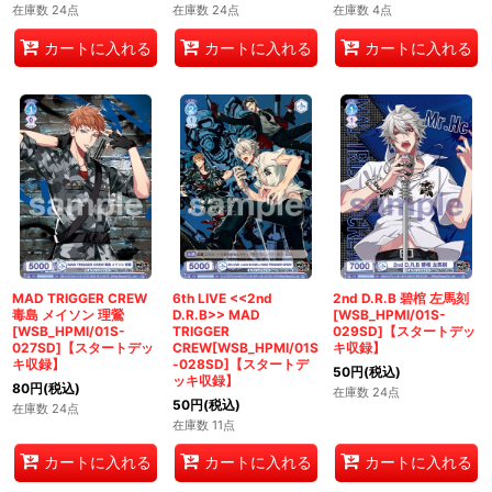
在庫数 24点
在庫数 24点
在庫数 4点
カートに入れる
カートに入れる
カートに入れる
MAD TRIGGER CREW
6th LIVE <<2nd
2nd D.R.B 碧棺 左馬刻
毒島 メイソン 理鶯
D.R.B>> MAD
[WSB_HPMI/01S-
[WSB_HPMI/01S-
TRIGGER
029SD]【スタートデッ
027SD]【スタートデッ
CREW[WSB_HPMI/01S
キ収録】
キ収録】
-028SD]【スタートデ
50
円
(税込)
ッキ収録】
80
円
(税込)
在庫数 24点
50
円
(税込)
在庫数 24点
在庫数 11点
カートに入れる
カートに入れる
カートに入れる