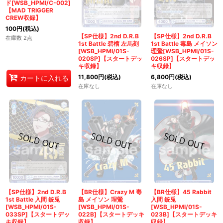
ド[WSB_HPMI/C-002]
絞り込む
【MAD TRIGGER
CREW収録】
100
円
(税込)
【SP仕様】2nd D.R.B
【SP仕様】2nd D.R.B
在庫数 2点
1st Battle 碧棺 左馬刻
1st Battle 毒島 メイソン
[WSB_HPMI/01S-
理鶯[WSB_HPMI/01S-
020SP]【スタートデッ
026SP]【スタートデッ
キ収録】
キ収録】
11,800
円
(税込)
6,800
円
(税込)
カートに入れる
在庫なし
在庫なし
【SP仕様】2nd D.R.B
【BR仕様】Crazy M 毒
【BR仕様】45 Rabbit
1st Battle 入間 銃兎
島 メイソン 理鶯
入間 銃兎
[WSB_HPMI/01S-
[WSB_HPMI/01S-
[WSB_HPMI/01S-
033SP]【スタートデッ
022B]【スタートデッキ
023B]【スタートデッキ
キ収録】
収録】
収録】