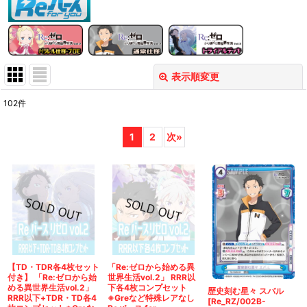
表示順変更
閉じる
102
件
表示数
:
1
2
次
»
在庫あり
並び順
:
絞り込む
【TD・TDR各4枚セット
「Re:ゼロから始める異
付き】 「Re:ゼロから始
世界生活vol.2」 RRR以
める異世界生活vol.2」
下各4枚コンプセット
歴史刻む星々 スバル
RRR以下+TDR・TD各4
※Greなど特殊レアなし
[Re_RZ/002B-