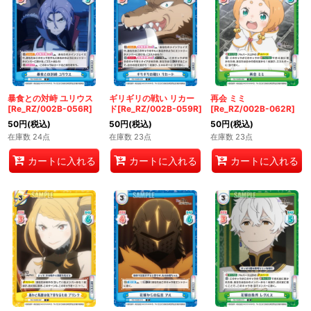
暴食との対峙 ユリウス
ギリギリの戦い リカー
再会 ミミ
[Re_RZ/002B-056R]
ド[Re_RZ/002B-059R]
[Re_RZ/002B-062R]
50
円
(税込)
50
円
(税込)
50
円
(税込)
在庫数 24点
在庫数 23点
在庫数 23点
カートに入れる
カートに入れる
カートに入れる