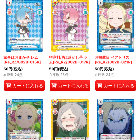
家事はおまかせ レム
得意料理は蒸かし芋 ラ
お披露目 ベアトリス
[Re_RZ/002B-015R]
ム[Re_RZ/002B-017R]
[Re_RZ/002B-021R]
50
円
(税込)
50
円
(税込)
50
円
(税込)
在庫数 24点
在庫数 23点
在庫数 24点
カートに入れる
カートに入れる
カートに入れる