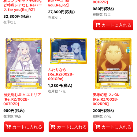
枚コンプセット※Greな
Reバース for
001RZR]
ど特殊レアなし Reバー
you[Re_RZ]
980
円
(税込)
ス for you[Re_RZ]
27,800
円
(税込)
在庫数 15点
32,800
円
(税込)
在庫なし
在庫なし
カートに入れる
ふたりなら
[Re_RZ/002B-
091GRe]
1,280
円
(税込)
在庫数 17点
英雄幻想 スバル
歴史刻む星々 エミリア
[Re_RZ/002B-
[Re_RZ/002B-
002RRR]
007RZR]
200
円
(税込)
980
円
(税込)
在庫数 27点
在庫数 16点
カートに入れる
カートに入れる
カートに入れる