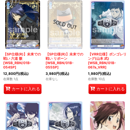
【SP仕様(R)】未来での
【SP仕様(R)】未来での
【VRR仕様】ボンゴレリ
戦い 六道 骸
戦い リボーン
ング(山本 武)
[WSB_RBN/01B-
[WSB_RBN/01B-
[WSB_RBN/01B-
054SP]
055SP]
067a_VRR]
12,800
円
(税込)
3,980
円
(税込)
1,980
円
(税込)
在庫数 1点
在庫なし
在庫数 10点
カートに入れる
カートに入れる