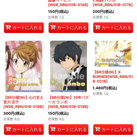
超爆 イーピン
の精鋭 バジル
[WSB_RBN/01B-016B]
[WSB_RBN/01B-017B]
150
円
(税込)
200
円
(税込)
在庫数 7点
在庫数 1点
カートに入れる
カートに入れる
カートに入れる
【BR仕様(N)】X
BURNER[WSB_RBN/01
B-021B]
1,480
円
(税込)
在庫数 1点
【BR仕様(N)】心の支え
【BR仕様(N)】10年バズ
笹川 京子
ーカ ランボ
[WSB_RBN/01B-018B]
[WSB_RBN/01B-019B]
300
円
(税込)
150
円
(税込)
在庫数 8点
在庫数 9点
カートに入れる
カートに入れる
カートに入れる