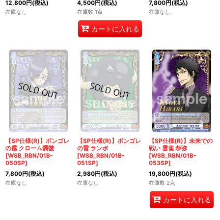
12,800
円
(税込)
4,500
円
(税込)
7,800
円
(税込)
在庫なし
在庫数 1点
在庫なし
カートに入れる
【SP仕様(R)】ボンゴレ
【SP仕様(R)】ボンゴレ
【SP仕様(R)】未来での
の霧 クローム髑髏
の雷 ランボ
戦い 雲雀 恭弥
[WSB_RBN/01B-
[WSB_RBN/01B-
[WSB_RBN/01B-
050SP]
051SP]
053SP]
7,800
円
(税込)
2,980
円
(税込)
19,800
円
(税込)
在庫なし
在庫なし
在庫数 2点
カートに入れる