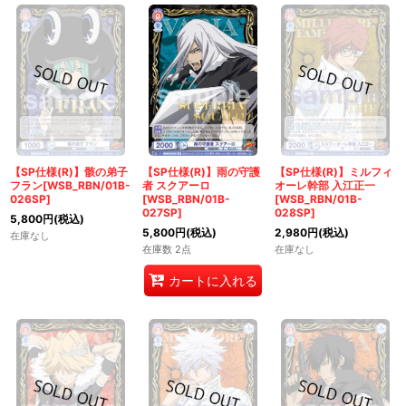
【SP仕様(R)】骸の弟子
【SP仕様(R)】雨の守護
【SP仕様(R)】ミルフィ
フラン[WSB_RBN/01B-
者 スクアーロ
オーレ幹部 入江正一
026SP]
[WSB_RBN/01B-
[WSB_RBN/01B-
027SP]
028SP]
5,800
円
(税込)
5,800
円
(税込)
2,980
円
(税込)
在庫なし
在庫数 2点
在庫なし
カートに入れる