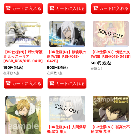
カートに入れる
カートに入れる
カートに入れる
【BR仕様(N)】晴の守護
【BR仕様(N)】鎮魂歌の
【BR仕様(N)】憤怒の炎
者 ルッスーリア
雨[WSB_RBN/01B-
[WSB_RBN/01B-043B]
[WSB_RBN/01B-041B]
042B]
500
円
(税込)
150
円
(税込)
500
円
(税込)
在庫なし
在庫数 5点
在庫数 1点
カートに入れる
カートに入れる
【BR仕様(N)】人間爆撃
【BR仕様(N)】孤高の不
機 獄寺 隼人
良 雲雀 恭弥