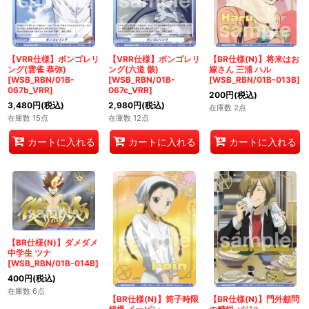
【VRR仕様】ボンゴレリ
【VRR仕様】ボンゴレリ
【BR仕様(N)】将来はお
ング(雲雀 恭弥)
ング(六道 骸)
嫁さん 三浦 ハル
[WSB_RBN/01B-
[WSB_RBN/01B-
[WSB_RBN/01B-013B]
067b_VRR]
067c_VRR]
200
円
(税込)
3,480
円
(税込)
2,980
円
(税込)
在庫数 2点
在庫数 15点
在庫数 12点
カートに入れる
カートに入れる
カートに入れる
【BR仕様(N)】ダメダメ
中学生 ツナ
[WSB_RBN/01B-014B]
400
円
(税込)
在庫数 6点
【BR仕様(N)】筒子時限
【BR仕様(N)】門外顧問