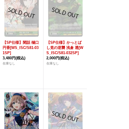
【SP仕様】閑話 樋口
【SP仕様】かっとば
円香[WS_ISC/S81-03
し党の逆襲 浅倉 透[W
1SP]
S_ISC/S81-032SP]
3,480円
(税込)
2,000円
(税込)
在庫なし
在庫なし