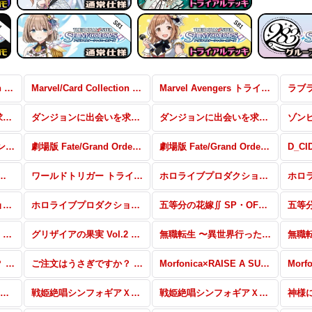
Marvel/Card Collection SP・RRR・SR
Marvel/Card Collection RR・R・U・C・CR・CC
Marvel Avengers トライアルデッキ+
ダンジョンに出会いを求めるのは間違っているだろうか SP・RRR・SR
ダンジョンに出会いを求めるのは間違っているだろうか RR・R・U・C・CR・CC
ダンジョンに出会いを求めるのは間違っているだろうか トライアルデッキ＋
ゾンビランドサガ リベンジ トライアルデッキ＋
劇場版 Fate/Grand Order -神聖円卓領域キャメロット- SP・RRR・SR
劇場版 Fate/Grand Order -神聖円卓領域キャメロット- RR・R・U・C・CR・CC
ガー RR・R・U・C・CR・CC
ワールドトリガー トライアルデッキ＋
ホロライブプロダクション SSP・SP
ホロライブプロダクション トライアルデッキ＋ SP・RRR・SR
ホロライブプロダクション トライアルデッキ＋
五等分の花嫁∬ SP・OFR・RRR・SR・PR
グリザイアの果実 Vol.2 SP・OFR・RRR・SR・PR
グリザイアの果実 Vol.2 RR・R・U・C・CR・CC
無職転生 〜異世界行ったら本気だす〜 SP・RRR・SR・PR
ご注文はうさぎですか？ BLOOM SSP・SP・OFR・RRR・SR・PR
ご注文はうさぎですか？ BLOOM RR・R・U・C・CR・CC
Morfonica×RAISE A SUILEN OFR・SP・パラレル
Poppin’Party×Roselia R・C
戦姫絶唱シンフォギアＸＶ SSP+・SP・ACS・RRR・SR・PR
戦姫絶唱シンフォギアＸＶ RR・R・U・C・CR・CC