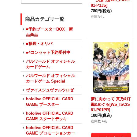
81-P13S]
780円
(税込)
在庫なし
商品カテゴリ一覧
■予約ブースターBOX・新
品商品
■福袋・オリパ
■4コンセット予約受付中
パルワールド オフィシャル
カードゲーム
パルワールド オフィシャル
カードゲーム Special
ヴァイスシュヴァルツロゼ
hololive OFFICIAL CARD
夢に向かって 真乃&灯
GAME ブースター
織&めぐる[WS_ISC/S
81-P01PR]
hololive OFFICIAL CARD
100円
(税込)
GAME スタートデッキ
在庫数 4点
hololive OFFICIAL CARD
GAME プロモーションカー