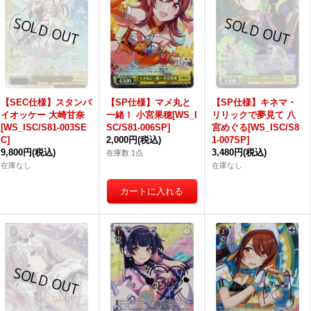
【SEC仕様】スタンバ
【SP仕様】マメ丸と
【SP仕様】キネマ・
イオッケー 大崎甘奈
一緒！ 小宮果穂[WS_I
リリックで夢見て 八
[WS_ISC/S81-003SE
SC/S81-006SP]
宮めぐる[WS_ISC/S8
C]
2,000円
(税込)
1-007SP]
9,800円
(税込)
3,480円
(税込)
在庫数 1点
在庫なし
在庫なし