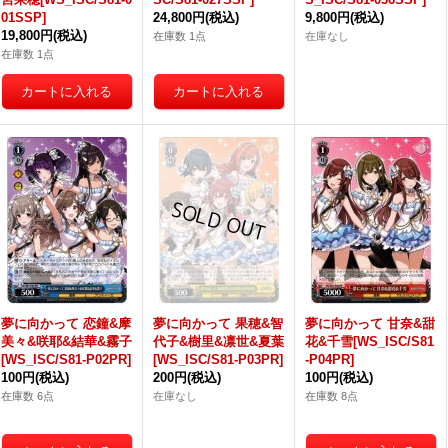
01SSP]
24,800円
(税込)
9,800円
(税込)
19,800円
(税込)
在庫数 1点
在庫なし
在庫数 1点
夢に向かって 恋鐘&摩
夢に向かって 果穂&智
夢に向かって 甘奈&甜
美々&咲耶&結華&霧子
代子&樹里&凛世&夏葉
花&千雪[WS_ISC/S81
[WS_ISC/S81-P02PR]
[WS_ISC/S81-P03PR]
-P04PR]
100円
(税込)
200円
(税込)
100円
(税込)
在庫数 6点
在庫なし
在庫数 8点