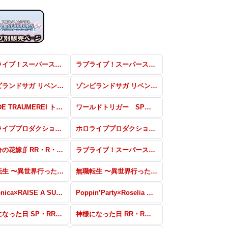
ラブライブ！スーパースター!! SP・RRR・SR
ラブライブ！スーパースター!! RR・R・U・C・CR・CC
ゾンビランドサガ リベンジ SSP・SP・RRR・SR・PR
ゾンビランドサガ リベンジ RR・R・U・C・CR・CC
D_CIDE TRAUMEREI トライアルデッキ＋
ワールドトリガー SP・TGR・SR・PR
ホロライブプロダクション RRR・SR・PR
ホロライブプロダクション RR・R・U・C・CR・CC
五等分の花嫁∬ RR・R・U・C・CR・CC
ラブライブ！スーパースター!! トライアルデッキ＋
無職転生 〜異世界行ったら本気だす〜 RR・R・U・C・CR・CC
無職転生 〜異世界行ったら本気だす〜 トライアルデッキ＋
Morfonica×RAISE A SUILEN R・C
Poppin’Party×Roselia OFR・SP・パラレル
神様になった日 SP・RRR・SR・PR
神様になった日 RR・R・U・C・CR・CC