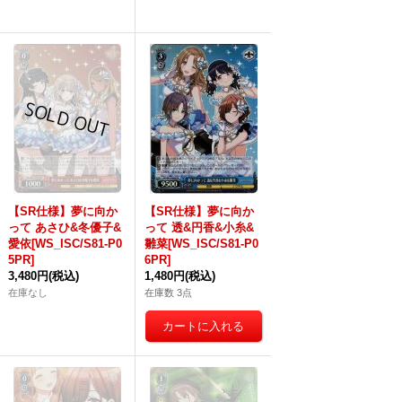
【SR仕様】夢に向か
【SR仕様】夢に向か
って あさひ&冬優子&
って 透&円香&小糸&
愛依[WS_ISC/S81-P0
雛菜[WS_ISC/S81-P0
5PR]
6PR]
3,480円
(税込)
1,480円
(税込)
在庫なし
在庫数 3点