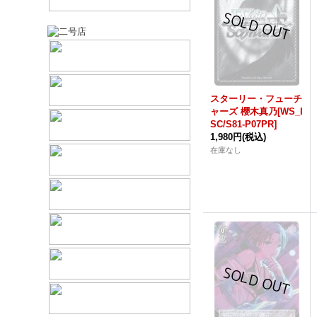
スターリー・フューチ
ャーズ 櫻木真乃[WS_I
SC/S81-P07PR]
1,980円
(税込)
在庫なし