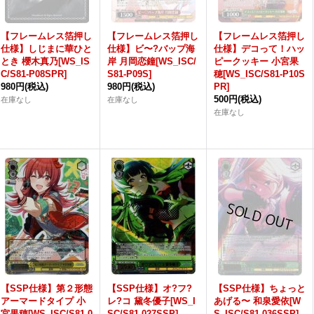
【フレームレス箔押し
【フレームレス箔押し
【フレームレス箔押し
仕様】しじまに華ひと
仕様】ビ〜?バップ海
仕様】デコって！ハッ
とき 櫻木真乃[WS_IS
岸 月岡恋鐘[WS_ISC/
ピークッキー 小宮果
C/S81-P08SPR]
S81-P09S]
穂[WS_ISC/S81-P10S
980円
(税込)
980円
(税込)
PR]
500円
(税込)
在庫なし
在庫なし
在庫なし
【SSP仕様】第２形態
【SSP仕様】オ?フ?
【SSP仕様】ちょっと
アーマードタイプ 小
レ?コ 黛冬優子[WS_I
あげる〜 和泉愛依[W
宮果穂[WS_ISC/S81-0
SC/S81-027SSP]
S_ISC/S81-036SSP]