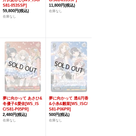
S81-053SSP]
11,800円
(税込)
59,800円
(税込)
在庫なし
在庫なし
夢に向かって あさひ&
夢に向かって 透&円香
冬優子&愛依[WS_IS
&小糸&雛菜[WS_ISC/
C/S81-P05PR]
S81-P06PR]
2,480円
(税込)
500円
(税込)
在庫なし
在庫なし