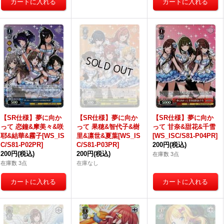
【SR仕様】夢に向か
【SR仕様】夢に向か
【SR仕様】夢に向か
って 恋鐘&摩美々&咲
って 果穂&智代子&樹
って 甘奈&甜花&千雪
耶&結華&霧子[WS_IS
里&凛世&夏葉[WS_IS
[WS_ISC/S81-P04PR]
C/S81-P02PR]
C/S81-P03PR]
200円
(税込)
200円
(税込)
200円
(税込)
在庫数 3点
在庫数 3点
在庫なし