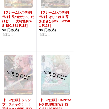
【フレームレス箔押し
【フレームレス箔押し
仕様】見つけたい、だ
仕様】はり・はり 芹
けど…… 大崎甘奈[W
沢あさひ[WS_ISC/S8
S_ISC/S81-P11S]
1-P12S]
500円
(税込)
980円
(税込)
在庫なし
在庫なし
【SSP仕様】ジャン
【SSP仕様】HAPPY-!
プ！スタッグ！！！
NG 市川雛菜[WS_IS
芹沢あさひ[WS_ISC/
C/S81-093SSP]