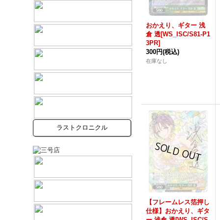
おかえり、ギター 浅
倉 透[WS_ISC/S81-P1
3PR]
300円
(税込)
在庫なし
ラストクロニクル
【フレームレス箔押し
仕様】おかえり、ギタ
ー 浅倉 透[WS_ISC/S