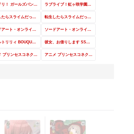
バンドリ！ ガールズバンドパーティ！［Morfonica］トライアルデッキ＋
ラブライブ！虹ヶ咲学園スクールアイドル同好会 feat.スクールアイドルフェスティバル ALL STARS SSP・SP・RRR・SR・PR
転生したらスライムだった件 Vol.2 SP・RRR・SR・PR
転生したらスライムだった件 Vol.2 RR・R・U・C・CR・CC
ソードアート・オンライン アリシゼーション Vol.2 SP・OFR・RRR・SR・PR
ソードアート・オンライン アリシゼーション Vol.2 RR・R・U・C・CR・CC
アサルトリリィ BOUQUET トライアルデッキ
彼女、お借りします SSP・SP・RRR・SR・PR
アニメ プリンセスコネクト！Re:Dive RR・R・U・C・CR・CC
アニメ プリンセスコネクト！Re:Dive トライアルデッキ+