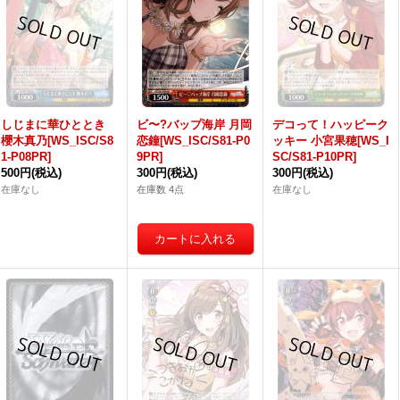
しじまに華ひととき
ビ〜?バップ海岸 月岡
デコって！ハッピーク
櫻木真乃[WS_ISC/S8
恋鐘[WS_ISC/S81-P0
ッキー 小宮果穂[WS_I
1-P08PR]
9PR]
SC/S81-P10PR]
500円
(税込)
300円
(税込)
300円
(税込)
在庫なし
在庫数 4点
在庫なし