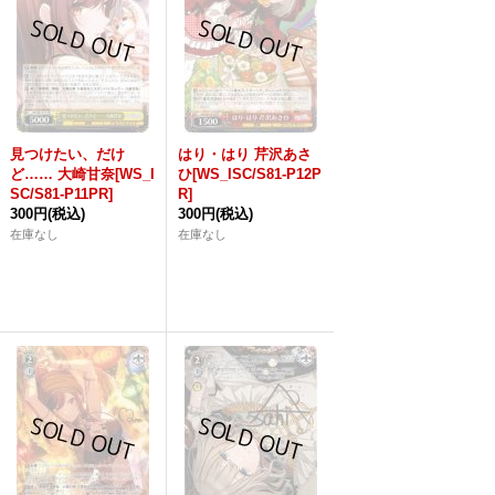
見つけたい、だけ
はり・はり 芹沢あさ
ど…… 大崎甘奈[WS_I
ひ[WS_ISC/S81-P12P
SC/S81-P11PR]
R]
300円
(税込)
300円
(税込)
在庫なし
在庫なし