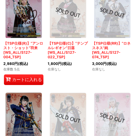
【TSP仕様(R)】“アンロ
【TSP仕様(C)】“テンプ
【TSP仕様(RR)】“ロネ
スト・ショット”羽来
ルレギオン”日葵
スネス”純
[WS_ALL/S127-
[WS_ALL/S127-
[WS_ALL/S127-
004_TSP]
022_TSP]
074_TSP]
2,980
円
(税込)
1,800
円
(税込)
3,000
円
(税込)
在庫数 5点
在庫なし
在庫なし
カートに入れる