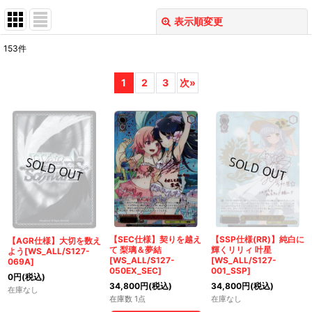
表示順変更
閉じる
153
件
表示数
:
1
2
3
次
»
在庫あり
並び順
:
絞り込む
【SEC仕様】契りを越え
【SSP仕様(RR)】純白に
【AGR仕様】大切を数え
て 梨璃＆夢結
輝くリリィ 叶星
よう[WS_ALL/S127-
[WS_ALL/S127-
[WS_ALL/S127-
069A]
050EX_SEC]
001_SSP]
0
円
(税込)
34,800
円
(税込)
34,800
円
(税込)
在庫なし
在庫数 1点
在庫なし