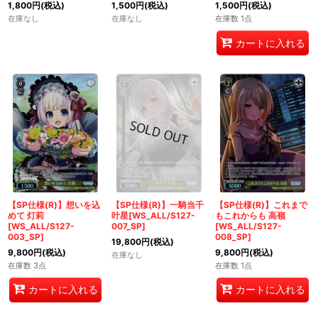
1,800
円
(税込)
1,500
円
(税込)
1,500
円
(税込)
在庫なし
在庫なし
在庫数 1点
カートに入れる
【SP仕様(R)】想いを込
【SP仕様(R)】一騎当千
【SP仕様(R)】これまで
めて 灯莉
叶星[WS_ALL/S127-
もこれからも 高嶺
[WS_ALL/S127-
007_SP]
[WS_ALL/S127-
003_SP]
008_SP]
19,800
円
(税込)
9,800
円
(税込)
9,800
円
(税込)
在庫なし
在庫数 3点
在庫数 1点
カートに入れる
カートに入れる