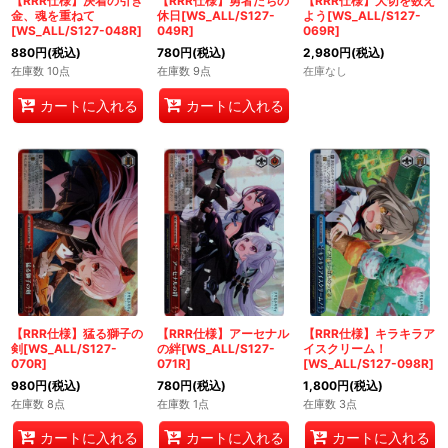
【RRR仕様】決着の引き
【RRR仕様】勇者たちの
【RRR仕様】大切を数え
金、魂を重ねて
休日[WS_ALL/S127-
よう[WS_ALL/S127-
[WS_ALL/S127-048R]
049R]
069R]
880
円
(税込)
780
円
(税込)
2,980
円
(税込)
在庫数 10点
在庫数 9点
在庫なし
カートに入れる
カートに入れる
【RRR仕様】猛る獅子の
【RRR仕様】アーセナル
【RRR仕様】キラキラア
剣[WS_ALL/S127-
の絆[WS_ALL/S127-
イスクリーム！
070R]
071R]
[WS_ALL/S127-098R]
980
円
(税込)
780
円
(税込)
1,800
円
(税込)
在庫数 8点
在庫数 1点
在庫数 3点
カートに入れる
カートに入れる
カートに入れる