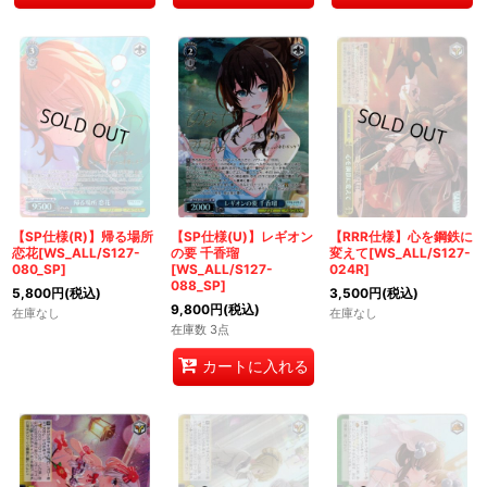
【SP仕様(R)】帰る場所
【SP仕様(U)】レギオン
【RRR仕様】心を鋼鉄に
恋花[WS_ALL/S127-
の要 千香瑠
変えて[WS_ALL/S127-
080_SP]
[WS_ALL/S127-
024R]
088_SP]
5,800
円
(税込)
3,500
円
(税込)
9,800
円
(税込)
在庫なし
在庫なし
在庫数 3点
カートに入れる