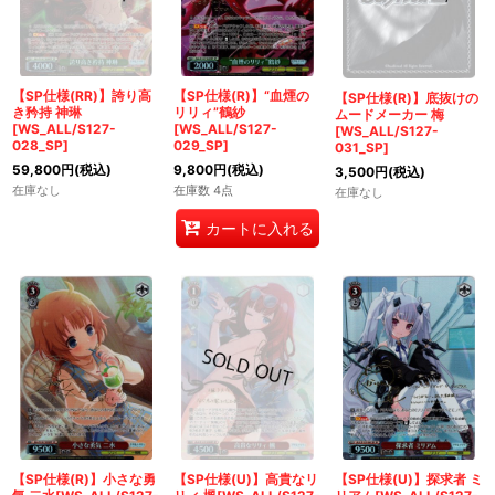
【SP仕様(RR)】誇り高
【SP仕様(R)】“血煙の
【SP仕様(R)】底抜けの
き矜持 神琳
リリィ”鶴紗
ムードメーカー 梅
[WS_ALL/S127-
[WS_ALL/S127-
[WS_ALL/S127-
028_SP]
029_SP]
031_SP]
59,800
円
(税込)
9,800
円
(税込)
3,500
円
(税込)
在庫なし
在庫数 4点
在庫なし
カートに入れる
【SP仕様(R)】小さな勇
【SP仕様(U)】高貴なリ
【SP仕様(U)】探求者 ミ