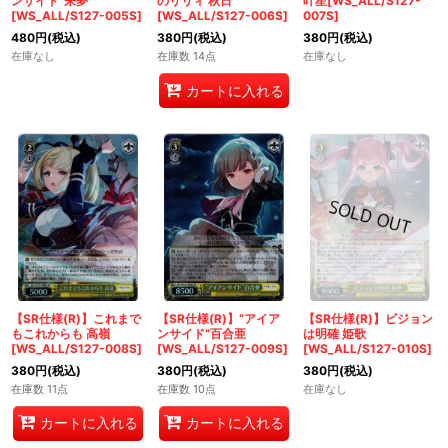
ンサイド”来夢
のリリィ 秋日
叶星[WS_ALL/S127-
[WS_ALL/S127-005S]
[WS_ALL/S127-006S]
007S]
480
円
(税込)
380
円
(税込)
380
円
(税込)
在庫なし
在庫数 14点
在庫なし
カートに入れる
【SR仕様(R)】これまで
【SR仕様(R)】“アイア
【SR仕様(R)】ビジョン
もこれからも 高嶺
ンサイド”百合亜
は明確 姫歌
[WS_ALL/S127-008S]
[WS_ALL/S127-009S]
[WS_ALL/S127-010S]
380
円
(税込)
380
円
(税込)
380
円
(税込)
在庫数 11点
在庫数 10点
在庫なし
カートに入れる
カートに入れる