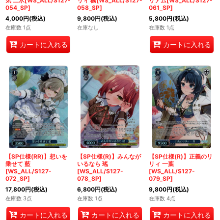
気 二水[WS_ALL/S127-
リィ 楓[WS_ALL/S127-
リアム[WS_ALL/S127-
054_SP]
058_SP]
061_SP]
4,000
円
(税込)
9,800
円
(税込)
5,800
円
(税込)
在庫数 1点
在庫なし
在庫数 1点
カートに入れる
カートに入れる
【SP仕様(RR)】想いを
【SP仕様(R)】みんなが
【SP仕様(R)】正義のリ
乗せて 藍
いるなら 瑤
リィ 一葉
[WS_ALL/S127-
[WS_ALL/S127-
[WS_ALL/S127-
072_SP]
078_SP]
079_SP]
17,800
円
(税込)
6,800
円
(税込)
9,800
円
(税込)
在庫数 3点
在庫数 1点
在庫数 4点
カートに入れる
カートに入れる
カートに入れる