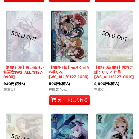
【RRR仕様】舞い降りた
【RRR仕様】光咲く日々
【SR仕様(RR)】純白に
姫巫女[WS_ALL/S127-
を抱いて
輝くリリィ 叶星
099R]
[WS_ALL/S127-100R]
[WS_ALL/S127-001S]
980
円
(税込)
500
円
(税込)
4,800
円
(税込)
在庫なし
在庫数 10点
在庫なし
カートに入れる