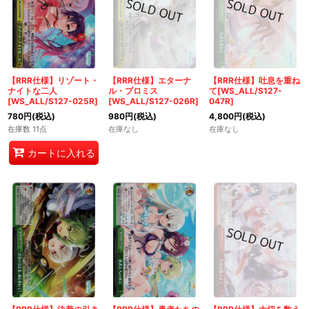
【RRR仕様】リゾート・
【RRR仕様】エターナ
【RRR仕様】吐息を重ね
ナイトな二人
ル・プロミス
て[WS_ALL/S127-
[WS_ALL/S127-025R]
[WS_ALL/S127-026R]
047R]
780
円
(税込)
980
円
(税込)
4,800
円
(税込)
在庫数 11点
在庫なし
在庫なし
カートに入れる