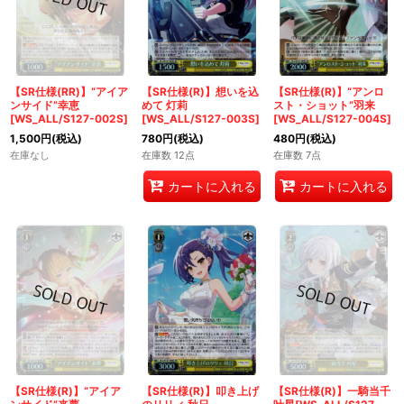
【SR仕様(RR)】“アイア
【SR仕様(R)】想いを込
【SR仕様(R)】“アンロ
ンサイド”幸恵
めて 灯莉
スト・ショット”羽来
[WS_ALL/S127-002S]
[WS_ALL/S127-003S]
[WS_ALL/S127-004S]
1,500
円
(税込)
780
円
(税込)
480
円
(税込)
在庫なし
在庫数 12点
在庫数 7点
カートに入れる
カートに入れる
【SR仕様(R)】“アイア
【SR仕様(R)】叩き上げ
【SR仕様(R)】一騎当千