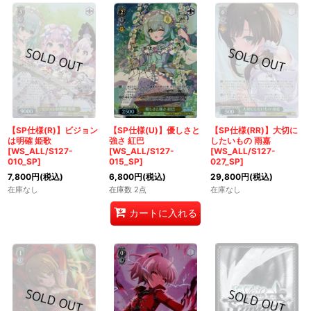
【SP仕様(R)】ビジョン
【SP仕様(U)】優しさと
【SP仕様(RR)】大切に
は明確 姫歌
強さ 紅巴
したいもの 雨嘉
[WS_ALL/S127-
[WS_ALL/S127-
[WS_ALL/S127-
010_SP]
015_SP]
027_SP]
7,800
円
(税込)
6,800
円
(税込)
29,800
円
(税込)
在庫なし
在庫数 2点
在庫なし
カートに入れる