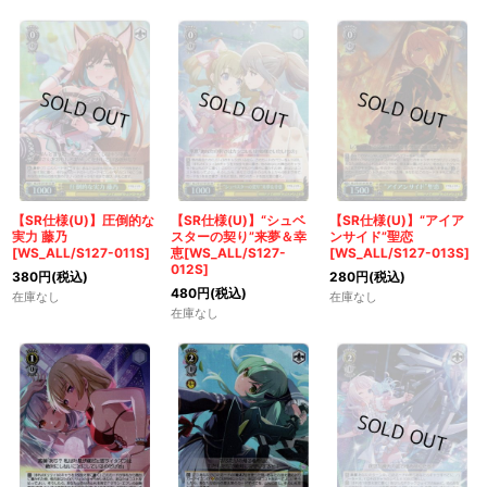
【SR仕様(U)】圧倒的な
【SR仕様(U)】“シュベ
【SR仕様(U)】“アイア
実力 藤乃
スターの契り”来夢＆幸
ンサイド”聖恋
[WS_ALL/S127-011S]
恵[WS_ALL/S127-
[WS_ALL/S127-013S]
012S]
380
円
(税込)
280
円
(税込)
480
円
(税込)
在庫なし
在庫なし
在庫なし