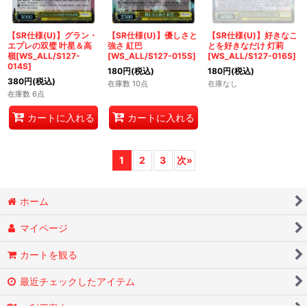
【SR仕様(U)】グラン・
【SR仕様(U)】優しさと
【SR仕様(U)】好きなこ
エプレの双璧 叶星＆高
強さ 紅巴
とを好きなだけ 灯莉
嶺[WS_ALL/S127-
[WS_ALL/S127-015S]
[WS_ALL/S127-016S]
014S]
180
円
(税込)
180
円
(税込)
380
円
(税込)
在庫数 10点
在庫なし
在庫数 6点
カートに入れる
カートに入れる
1
2
3
次
»
ホーム
マイページ
カートを観る
最近チェックしたアイテム