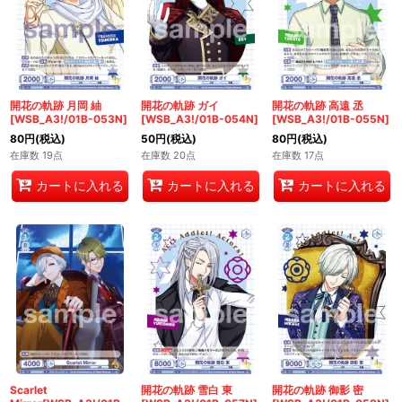
開花の軌跡 月岡 紬
開花の軌跡 ガイ
開花の軌跡 高遠 丞
[WSB_A3!/01B-053N]
[WSB_A3!/01B-054N]
[WSB_A3!/01B-055N]
80
円
(税込)
50
円
(税込)
80
円
(税込)
在庫数 19点
在庫数 20点
在庫数 17点
カートに入れる
カートに入れる
カートに入れる
Scarlet
開花の軌跡 雪白 東
開花の軌跡 御影 密