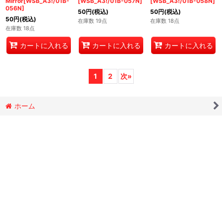
Mirror[WSB_A3!/01B-
[WSB_A3!/01B-057N]
[WSB_A3!/01B-058N]
056N]
50
円
(税込)
50
円
(税込)
50
円
(税込)
在庫数 19点
在庫数 18点
在庫数 18点
カートに入れる
カートに入れる
カートに入れる
1
2
次
»
ホーム
マイページ
カートを観る
最近チェックしたアイテム
ご利用案内
特定商取引法表示
お問い合わせ