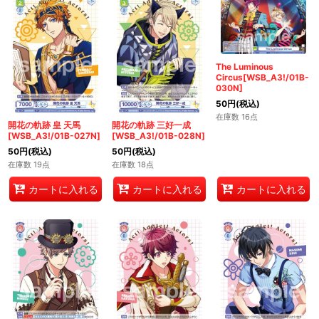
The Luminous
Circus[WSB_A3!/01B-
030N]
50
円
(税込)
在庫数 16点
開花の軌跡 皇 天馬
開花の軌跡 三好一成
[WSB_A3!/01B-027N]
[WSB_A3!/01B-028N]
50
円
(税込)
50
円
(税込)
在庫数 19点
在庫数 18点
カートに入れる
カートに入れる
カートに入れる