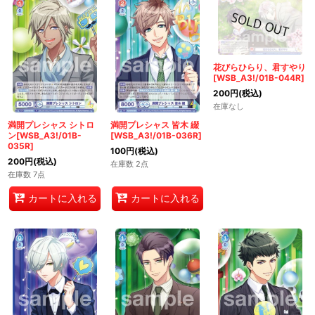
花びらひらり、君すやり
[WSB_A3!/01B-044R]
200
円
(税込)
在庫なし
満開プレシャス シトロ
満開プレシャス 皆木 綴
ン[WSB_A3!/01B-
[WSB_A3!/01B-036R]
035R]
100
円
(税込)
200
円
(税込)
在庫数 2点
在庫数 7点
カートに入れる
カートに入れる