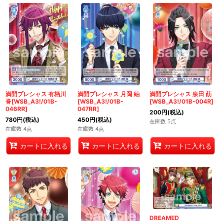
満開プレシャス 有栖川
満開プレシャス 月岡 紬
満開プレシャス 泉田 莇
誉[WSB_A3!/01B-
[WSB_A3!/01B-
[WSB_A3!/01B-004R]
046RR]
047RR]
200
円
(税込)
780
円
(税込)
450
円
(税込)
在庫数 5点
在庫数 4点
在庫数 4点
カートに入れる
カートに入れる
カートに入れる
DREAMED