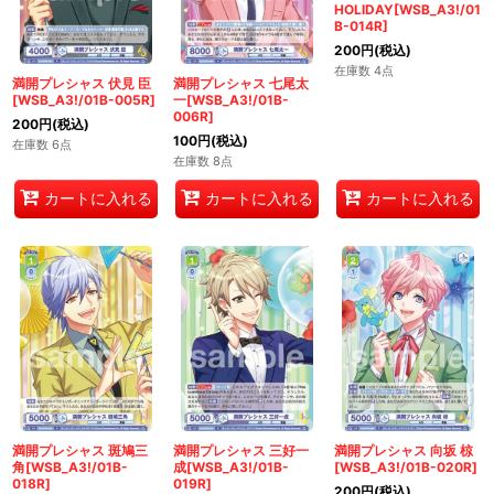
HOLIDAY[WSB_A3!/01
B-014R]
200
円
(税込)
在庫数 4点
満開プレシャス 伏見 臣
満開プレシャス 七尾太
[WSB_A3!/01B-005R]
一[WSB_A3!/01B-
006R]
200
円
(税込)
100
円
(税込)
在庫数 6点
在庫数 8点
カートに入れる
カートに入れる
カートに入れる
満開プレシャス 斑鳩三
満開プレシャス 三好一
満開プレシャス 向坂 椋
角[WSB_A3!/01B-
成[WSB_A3!/01B-
[WSB_A3!/01B-020R]
018R]
019R]
200
円
(税込)