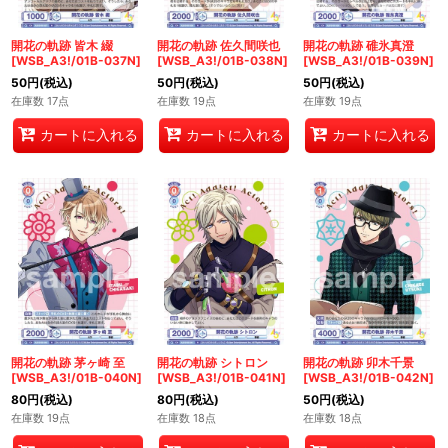
開花の軌跡 皆木 綴
開花の軌跡 佐久間咲也
開花の軌跡 碓氷真澄
[WSB_A3!/01B-037N]
[WSB_A3!/01B-038N]
[WSB_A3!/01B-039N]
50
円
(税込)
50
円
(税込)
50
円
(税込)
在庫数 17点
在庫数 19点
在庫数 19点
カートに入れる
カートに入れる
カートに入れる
開花の軌跡 茅ヶ崎 至
開花の軌跡 シトロン
開花の軌跡 卯木千景
[WSB_A3!/01B-040N]
[WSB_A3!/01B-041N]
[WSB_A3!/01B-042N]
80
円
(税込)
80
円
(税込)
50
円
(税込)
在庫数 19点
在庫数 18点
在庫数 18点