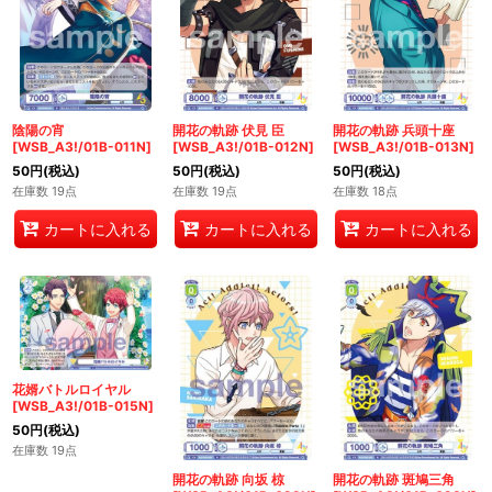
陰陽の宵
開花の軌跡 伏見 臣
開花の軌跡 兵頭十座
[WSB_A3!/01B-011N]
[WSB_A3!/01B-012N]
[WSB_A3!/01B-013N]
50
円
(税込)
50
円
(税込)
50
円
(税込)
在庫数 19点
在庫数 19点
在庫数 18点
カートに入れる
カートに入れる
カートに入れる
花婿バトルロイヤル
[WSB_A3!/01B-015N]
50
円
(税込)
在庫数 19点
開花の軌跡 向坂 椋
開花の軌跡 斑鳩三角