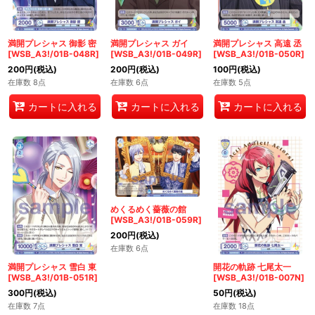
満開プレシャス 御影 密
満開プレシャス ガイ
満開プレシャス 高遠 丞
[WSB_A3!/01B-048R]
[WSB_A3!/01B-049R]
[WSB_A3!/01B-050R]
200
円
(税込)
200
円
(税込)
100
円
(税込)
在庫数 8点
在庫数 6点
在庫数 5点
カートに入れる
カートに入れる
カートに入れる
めくるめく薔薇の館
[WSB_A3!/01B-059R]
200
円
(税込)
在庫数 6点
満開プレシャス 雪白 東
開花の軌跡 七尾太一
[WSB_A3!/01B-051R]
[WSB_A3!/01B-007N]
300
円
(税込)
50
円
(税込)
在庫数 7点
在庫数 18点