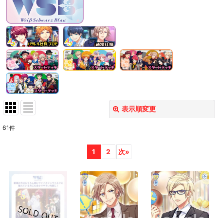
表示順変更
閉じる
61
件
表示数
:
1
2
次
»
在庫あり
並び順
:
絞り込む