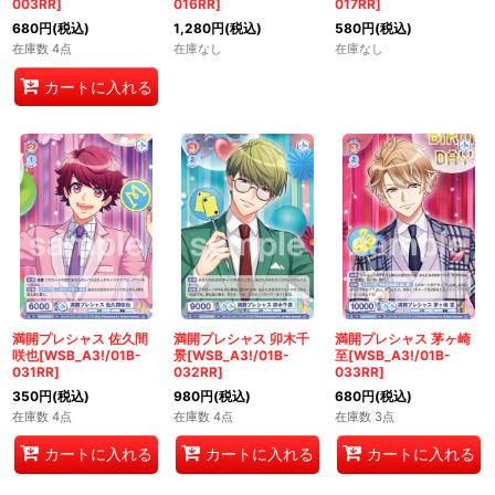
003RR]
016RR]
017RR]
680
円
(税込)
1,280
円
(税込)
580
円
(税込)
在庫数 4点
在庫なし
在庫なし
カートに入れる
満開プレシャス 佐久間
満開プレシャス 卯木千
満開プレシャス 茅ヶ崎
咲也[WSB_A3!/01B-
景[WSB_A3!/01B-
至[WSB_A3!/01B-
031RR]
032RR]
033RR]
350
円
(税込)
980
円
(税込)
680
円
(税込)
在庫数 4点
在庫数 4点
在庫数 3点
カートに入れる
カートに入れる
カートに入れる