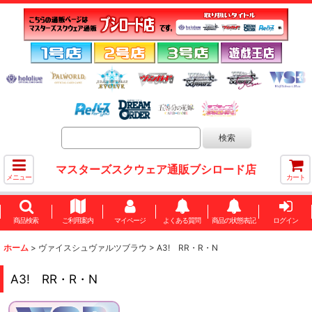
マスターズスクウェア通販ブシロード店
メニュー
カート
商品検索
ご利用案内
マイページ
よくある質問
商品の状態表記
ログイン
ホーム
>
ヴァイスシュヴァルツブラウ
>
A3! RR・R・N
A3! RR・R・N