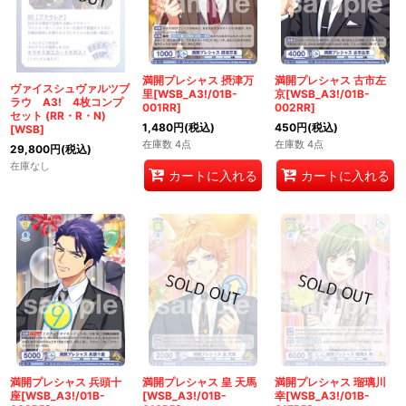
満開プレシャス 摂津万
満開プレシャス 古市左
ヴァイスシュヴァルツブ
里[WSB_A3!/01B-
京[WSB_A3!/01B-
ラウ A3! 4枚コンプ
001RR]
002RR]
セット (RR・R・N)
1,480
円
(税込)
450
円
(税込)
[WSB]
在庫数 4点
在庫数 4点
29,800
円
(税込)
在庫なし
カートに入れる
カートに入れる
満開プレシャス 兵頭十
満開プレシャス 皇 天馬
満開プレシャス 瑠璃川
座[WSB_A3!/01B-
[WSB_A3!/01B-
幸[WSB_A3!/01B-