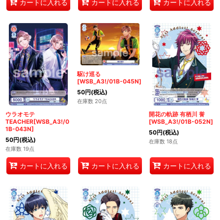
カートに入れる
カートに入れる
カートに入れる
駆け巡る
[WSB_A3!/01B-045N]
50
円
(税込)
在庫数 20点
ウラオモテ
開花の軌跡 有栖川 誉
TEACHER[WSB_A3!/0
[WSB_A3!/01B-052N]
1B-043N]
50
円
(税込)
50
円
(税込)
在庫数 18点
在庫数 19点
カートに入れる
カートに入れる
カートに入れる