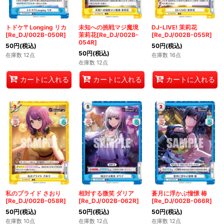
トドケ〒Longing リカ
未知への挑戦マジ魔境
DJ-LIVE! 茉莉花
[Re_DJ/002B-050R]
茉莉花[Re_DJ/002B-
[Re_DJ/002B-055R]
054R]
50
円
(税込)
50
円
(税込)
50
円
(税込)
在庫数 12点
在庫数 16点
在庫数 12点
カートに入れる
カートに入れる
カートに入れる
私のプライド さおり
相対する微笑 ダリア
蒼月に浮かぶ憧憬 椿
[Re_DJ/002B-058R]
[Re_DJ/002B-062R]
[Re_DJ/002B-066R]
50
円
(税込)
50
円
(税込)
50
円
(税込)
在庫数 10点
在庫数 12点
在庫数 12点