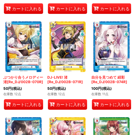
カートに入れる
カートに入れる
カートに入れる
ぶつかり合うメロディー
DJ-LIVE! 渚
自分を見つめて 緋彩
渚[Re_DJ/002B-070R]
[Re_DJ/002B-071R]
[Re_DJ/002B-074R]
50
円
(税込)
50
円
(税込)
100
円
(税込)
在庫数 12点
在庫数 12点
在庫数 11点
カートに入れる
カートに入れる
カートに入れる