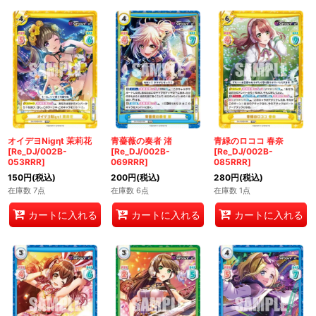
オイデヨNigηt 茉莉花
青薔薇の奏者 渚
青緑のロココ 春奈
[Re_DJ/002B-
[Re_DJ/002B-
[Re_DJ/002B-
053RRR]
069RRR]
085RRR]
150
円
(税込)
200
円
(税込)
280
円
(税込)
在庫数 7点
在庫数 6点
在庫数 1点
カートに入れる
カートに入れる
カートに入れる