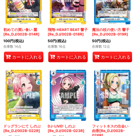
初めての買い食い 麗
飛翔-HEART BEAT 響子
魔法の杖の使い方 響子
[Re_DJ/002B-014R]
[Re_DJ/002B-018R]
[Re_DJ/002B-019R]
100
円
(税込)
50
円
(税込)
50
円
(税込)
在庫数 14点
在庫数 16点
在庫数 12点
カートに入れる
カートに入れる
カートに入れる
ドッグランにて しのぶ
DJ-LIVE! しのぶ
フィットネスの出会い
[Re_DJ/002B-022R]
[Re_DJ/002B-023R]
由香[Re_DJ/002B-
026R]