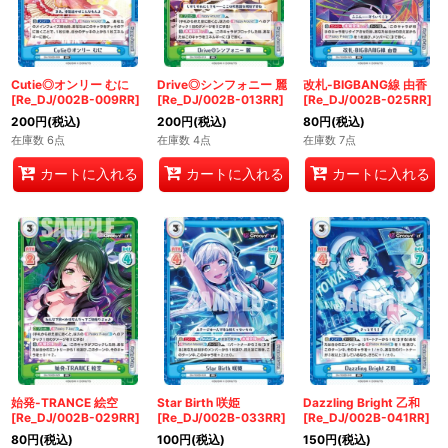
Cutie◎オンリー むに
Drive◎シンフォニー 麗
改札-BIGBANG線 由香
[Re_DJ/002B-009RR]
[Re_DJ/002B-013RR]
[Re_DJ/002B-025RR]
200
円
(税込)
200
円
(税込)
80
円
(税込)
在庫数 6点
在庫数 4点
在庫数 7点
カートに入れる
カートに入れる
カートに入れる
始発-TRANCE 絵空
Star Birth 咲姫
Dazzling Bright 乙和
[Re_DJ/002B-029RR]
[Re_DJ/002B-033RR]
[Re_DJ/002B-041RR]
80
円
(税込)
100
円
(税込)
150
円
(税込)