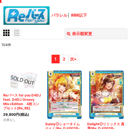
パラレル
│
RRR以下
表示順変更
閉じる
104
件
表示数
:
1
2
次
»
在庫あり
並び順
:
絞り込む
Reバース for you D4DJ
feat. D4DJ Groovy
Mix+Edition 4枚コン
プセット[Re_RE]
29,800
円
(税込)
在庫なし
Sunny◎ショータイム
Delight◎リミックス 真
りんく[Re_DJ/002B-
秀[Re_DJ/002B-