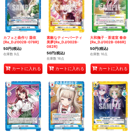
カフェと曲作り 葵依
素敵なティーパーティ
大和撫子・茶道室 春奈
[Re_DJ/002B-078R]
美夢[Re_DJ/002B-
[Re_DJ/002B-086R]
082R]
50
円
(税込)
50
円
(税込)
50
円
(税込)
在庫数 9点
在庫数 16点
在庫数 16点
カートに入れる
カートに入れる
カートに入れる