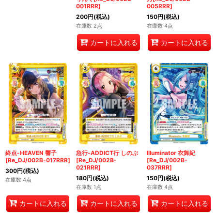
001RRR]
005RRR]
200
円
(税込)
150
円
(税込)
在庫数 2点
在庫数 4点
カートに入れる
カートに入れる
終点-HEAVEN 響子
急行-ADDICT行 しのぶ
Illuminator 衣舞紀
[Re_DJ/002B-017RRR]
[Re_DJ/002B-
[Re_DJ/002B-
021RRR]
037RRR]
300
円
(税込)
180
円
(税込)
150
円
(税込)
在庫数 4点
在庫数 1点
在庫数 4点
カートに入れる
カートに入れる
カートに入れる