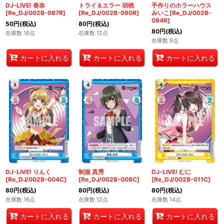
DJ-LIVE! 春奈
トライ＆エラー 胡桃
手作りのホラーハウス
[Re_DJ/002B-087R]
[Re_DJ/002B-090R]
みいこ[Re_DJ/002B-
094R]
50
円
(税込)
80
円
(税込)
80
円
(税込)
在庫数 16点
在庫数 12点
在庫数 9点
カートに入れる
カートに入れる
カートに入れる
DJ-LIVE! りんく
制服 真秀
DJ-LIVE! むに
[Re_DJ/002B-004C]
[Re_DJ/002B-008C]
[Re_DJ/002B-011C]
80
円
(税込)
80
円
(税込)
80
円
(税込)
在庫数 16点
在庫数 12点
在庫数 14点
カートに入れる
カートに入れる
カートに入れる