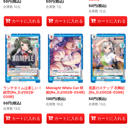
50
円
(税込)
50
円
(税込)
50
円
(税込)
在庫数 10点
在庫数 7点
在庫数 12点
カートに入れる
カートに入れる
カートに入れる
ランチタイムは楽しい！
Midnight White Cat 咲
流星のステップ 衣舞紀
絵空[Re_DJ/002B-
姫[Re_DJ/002B-034R]
[Re_DJ/002B-038R]
030R]
100
円
(税込)
50
円
(税込)
50
円
(税込)
在庫数 16点
在庫数 13点
在庫数 13点
カートに入れる
カートに入れる
カートに入れる