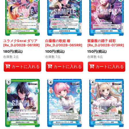
ユラメクSπral ダリア
白薔薇の歌姫 椿
紫薔薇の踊子 緋彩
[Re_DJ/002B-061RR]
[Re_DJ/002B-065RR]
[Re_DJ/002B-073RR]
180
円
(税込)
100
円
(税込)
150
円
(税込)
在庫数 2点
在庫数 7点
在庫数 6点
カートに入れる
カートに入れる
カートに入れる