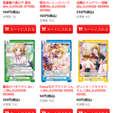
黒薔薇の貴公子 葵依
晴天のハミングバード
花園のフェアリー 胡桃
[Re_DJ/002B-077RR]
美夢[Re_DJ/002B-
[Re_DJ/002B-089RR]
081RR]
100
円
(税込)
250
円
(税込)
150
円
(税込)
在庫数 7点
在庫数 4点
在庫数 15点
カートに入れる
カートに入れる
カートに入れる
藤花のバタフライ みい
Fancy◎サプライズ りん
びっくり！ドキドキ ! !
こ[Re_DJ/002B-
く[Re_DJ/002B-002R]
りんく[Re_DJ/002B-
093RR]
003R]
50
円
(税込)
150
円
(税込)
50
円
(税込)
在庫数 16点
在庫数 11点
在庫数 8点