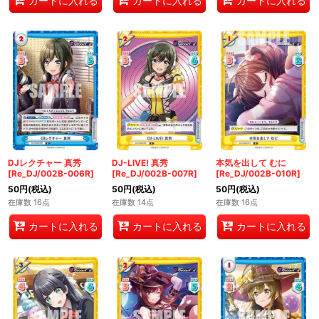
カートに入れる
カートに入れる
カートに入れる
DJレクチャー 真秀
DJ-LIVE! 真秀
本気を出して むに
[Re_DJ/002B-006R]
[Re_DJ/002B-007R]
[Re_DJ/002B-010R]
50
円
(税込)
50
円
(税込)
50
円
(税込)
在庫数 16点
在庫数 14点
在庫数 16点
カートに入れる
カートに入れる
カートに入れる