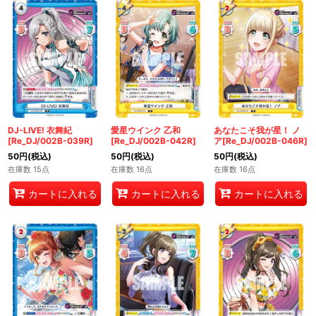
DJ-LIVE! 衣舞紀
愛星ウインク 乙和
あなたこそ我が星！ ノ
[Re_DJ/002B-039R]
[Re_DJ/002B-042R]
ア[Re_DJ/002B-046R]
50
円
(税込)
50
円
(税込)
50
円
(税込)
在庫数 15点
在庫数 16点
在庫数 16点
カートに入れる
カートに入れる
カートに入れる