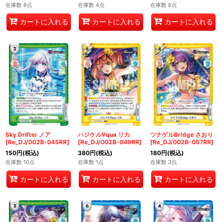
在庫数 8点
在庫数 4点
在庫数 8点
カートに入れる
カートに入れる
カートに入れる
Sky Drifter ノア
ハジケル∀qua リカ
ツナゲルBr!dge さおり
[Re_DJ/002B-045RR]
[Re_DJ/002B-049RR]
[Re_DJ/002B-057RR]
150
円
(税込)
380
円
(税込)
180
円
(税込)
在庫数 10点
在庫数 1点
在庫数 3点
カートに入れる
カートに入れる
カートに入れる