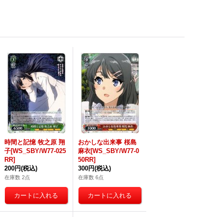
時間と記憶 牧之原 翔
おかしな出来事 桜島
子[WS_SBY/W77-025
麻衣[WS_SBY/W77-0
RR]
50RR]
200円
(税込)
300円
(税込)
在庫数 2点
在庫数 6点