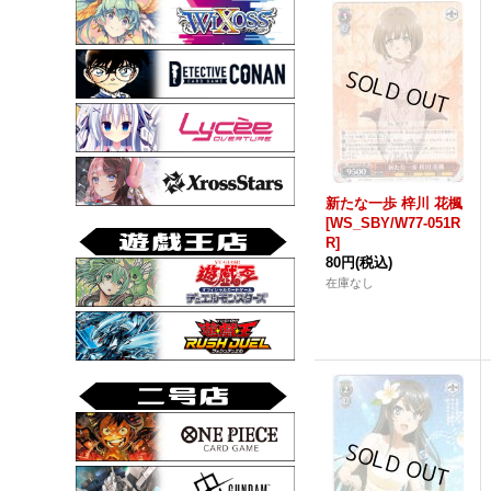
新たな一歩 梓川 花楓
[WS_SBY/W77-051R
R]
80円
(税込)
在庫なし