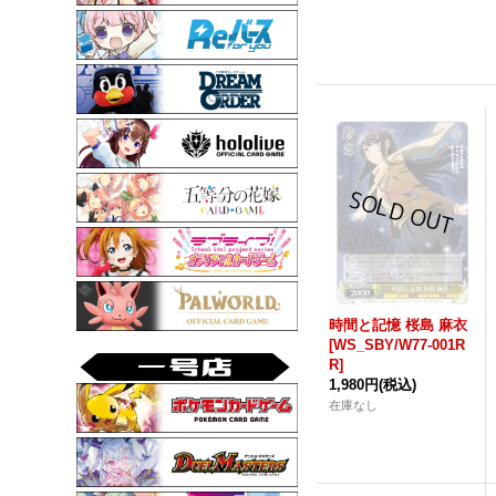
時間と記憶 桜島 麻衣
[WS_SBY/W77-001R
R]
1,980円
(税込)
在庫なし