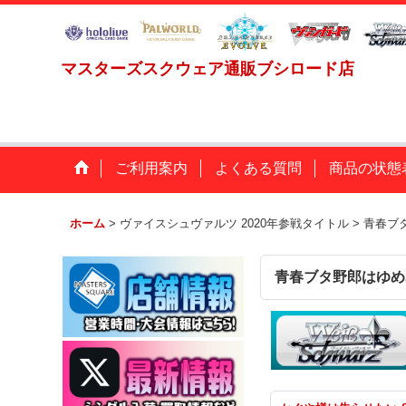
マスターズスクウェア通販ブシロード店
ご利用案内
よくある質問
商品の状態
ホーム
>
ヴァイスシュヴァルツ 2020年参戦タイトル
>
青春ブタ
青春ブタ野郎はゆめ