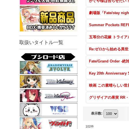
取扱いタイトル一覧
Re:ゼ
表示数
:
102
件