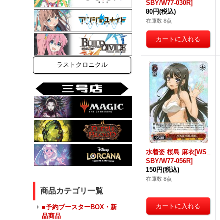
SBY/W77-030R]
80円
(税込)
在庫数 8点
ラストクロニクル
水着姿 桜島 麻衣[WS_
SBY/W77-056R]
150円
(税込)
在庫数 8点
商品カテゴリ一覧
■予約ブースターBOX・新
品商品