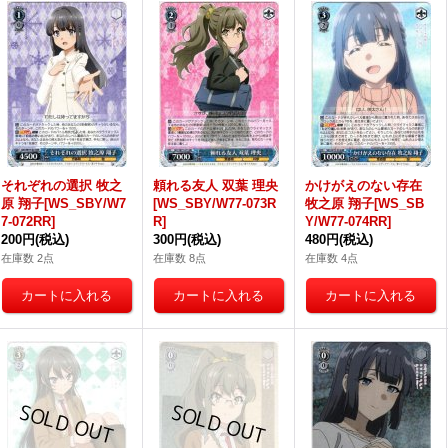
それぞれの選択 牧之
頼れる友人 双葉 理央
かけがえのない存在
原 翔子[WS_SBY/W7
[WS_SBY/W77-073R
牧之原 翔子[WS_SB
7-072RR]
R]
Y/W77-074RR]
200円
(税込)
300円
(税込)
480円
(税込)
在庫数 2点
在庫数 8点
在庫数 4点