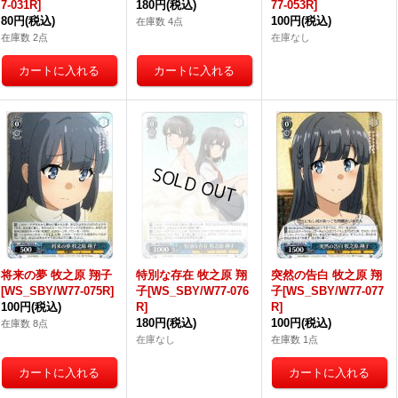
7-031R]
180円
(税込)
77-053R]
80円
(税込)
100円
(税込)
在庫数 4点
在庫数 2点
在庫なし
将来の夢 牧之原 翔子
特別な存在 牧之原 翔
突然の告白 牧之原 翔
[WS_SBY/W77-075R]
子[WS_SBY/W77-076
子[WS_SBY/W77-077
100円
(税込)
R]
R]
180円
(税込)
100円
(税込)
在庫数 8点
在庫なし
在庫数 1点