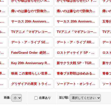
かぐや様は告らせたい SEC・SP・RRR・SR・PR
かぐや様は告らせたい RR・R・U・C・CR・CC
かぐや様は告らせたい トライアルデッキ+
劇場版「Fate/stay night [Heaven’s Feel]」Vol.2 RR・R・U・C・CR・CC
痛いのは嫌なので防御力に極振りしたいと思います SEC・SP・RRR・SR・PR
痛いのは嫌なので防御力に極振りしたいと思います RR・R・U・C・CR・CC
Summer Pockets REFLECTION BLUE RR・R・U・C・CR・CC
サーカス 20th Anniversary SEC・SP・SGNM・RRR・SR・PR
サーカス 20th Anniversary RR・R・U・C・CR・CC
五等分の花嫁 トライアルデッキ+
TVアニメ「マギアレコード 魔法少女まどか☆マギカ外伝」SP・RRR・SR・PR
TVアニメ「マギアレコード 魔法少女まどか☆マギカ外伝」 RR・R・U・C・CR・CC
ロから始める異世界生活 氷結の絆 RR・R・U・C
デート・ア・ライブ SEC・SP・RRR・SR・PR
デート・ア・ライブ RR・R・U・C・CR・CC
Fate/Grand Order -絶対魔獣戦線バビロニア- RR・R・U・C・CR・CC
Fate/Grand Order -絶対魔獣戦線バビロニア- トライアルデッキ＋
ロストディケイド SP・RRR・SR・PR
Key 20th Anniversary SEC・SP・RRR・SR・PR
Key 20th Anniversary RR・R・U・C・CR・CC
新サクラ大戦 SP・TGR・RRR・SR・PR
映画 この素晴らしい世界に祝福を！紅伝説 SSP・SP・RRR・SR・PR
映画 この素晴らしい世界に祝福を！紅伝説 RR・R・U・C・CR・CC
青春ブタ野郎はゆめみる少女の夢を見ない SEC・SP・RRR・SR・PR
グリザイアの果実 RR・R・U・C・CR・CC
グリザイアの果実 トライアルデッキ＋
ソードアート・オンライン 10th Anniversary SSP・SP・RRR・SR・PR
画像
:
並び順
:
在庫あり