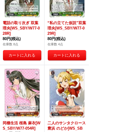
電話の取り次ぎ 双葉
“私の立てた仮説”双葉
理央[WS_SBY/W77-0
理央[WS_SBY/W77-0
28R]
29R]
80円
(税込)
80円
(税込)
在庫数 8点
在庫数 4点
同棲生活 桜島 麻衣[W
二人のサンタクロース
S_SBY/W77-054R]
豊浜 のどか[WS_SB