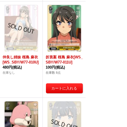
仲良し姉妹 桜島 麻衣
折衷案 桜島 麻衣[WS_
[WS_SBY/W77-010U]
SBY/W77-011U]
480円
(税込)
100円
(税込)
在庫なし
在庫数 8点