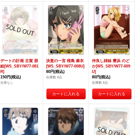
デートの計画 古賀 朋
決意の一言 桜島 麻衣
仲良し姉妹 豊浜 のど
絵[WS_SBY/W77-081
[WS_SBY/W77-008U]
か[WS_SBY/W77-009
R]
80円
(税込)
U]
150円
(税込)
80円
(税込)
在庫数 8点
在庫なし
在庫数 8点