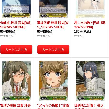
分岐点 梓川 咲太[WS_
事故回避 梓川 咲太[W
思い出の数々[WS_SB
SBY/W77-012bU]
S_SBY/W77-013U]
Y/W77-019U]
80円
(税込)
80円
(税込)
180円
(税込)
在庫数 8点
在庫数 8点
在庫なし
安堵の表情 双葉 理央
“どっちの先輩？”古賀
目的地に到着！ 牧之