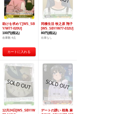
助けを求めて[WS_SB
同棲生活 牧之原 翔子
Y/W77-020U]
[WS_SBY/W77-032U]
100円
(税込)
80円
(税込)
在庫数 4点
在庫なし
12月24日[WS_SBY/W
デートの誘い 桜島 麻