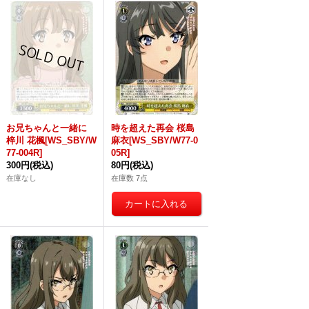
お兄ちゃんと一緒に
時を超えた再会 桜島
梓川 花楓[WS_SBY/W
麻衣[WS_SBY/W77-0
77-004R]
05R]
300円
(税込)
80円
(税込)
在庫なし
在庫数 7点