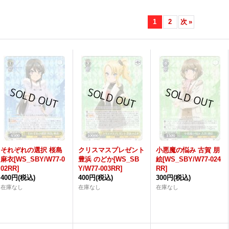
1
2
次
»
それぞれの選択 桜島
クリスマスプレゼント
小悪魔の悩み 古賀 朋
麻衣[WS_SBY/W77-0
豊浜 のどか[WS_SB
絵[WS_SBY/W77-024
02RR]
Y/W77-003RR]
RR]
400円
(税込)
400円
(税込)
300円
(税込)
在庫なし
在庫なし
在庫なし