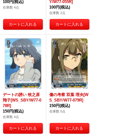
100円
(税込)
Y/W77-055R]
100円
(税込)
在庫数 4点
在庫数 2点
デートの誘い 牧之原
傷の考察 双葉 理央[W
翔子[WS_SBY/W77-0
S_SBY/W77-079R]
78R]
150円
(税込)
150円
(税込)
在庫数 5点
在庫数 4点