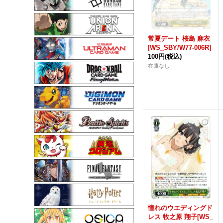
常夏デート 桜島 麻衣
[WS_SBY/W77-006R]
100円
(税込)
在庫なし
憧れのウエディングド
レス 牧之原 翔子[WS_