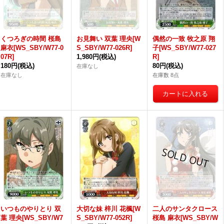
くつろぎの時間 桜島
お見舞い 双葉 理央[W
偶然の一致 牧之原 翔
麻衣[WS_SBY/W77-0
S_SBY/W77-026R]
子[WS_SBY/W77-027
07R]
1,980円
(税込)
R]
180円
(税込)
80円
(税込)
在庫なし
在庫なし
在庫数 8点
いつものやりとり 双
大切な妹 梓川 花楓[W
二人のサンタクロース
葉 理央[WS_SBY/W7
S_SBY/W77-052R]
桜島 麻衣[WS_SBY/W