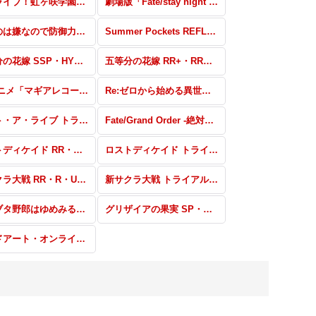
ラブライブ！虹ヶ咲学園スクールアイドル同好会 トライアルデッキ+ feat.スクールアイドルフェスティバル ALL STARS
劇場版「Fate/stay night [Heaven’s Feel]」Vol.2 SEC・SP・RRR・SR・PR
痛いのは嫌なので防御力に極振りしたいと思います トライアルデッキ+
Summer Pockets REFLECTION BLUE SP・RRR・SR・PR
五等分の花嫁 SSP・HYR・SP・RRR・SR・PR
五等分の花嫁 RR+・RR・R・U・C・CR・CC
TVアニメ「マギアレコード 魔法少女まどか☆マギカ外伝」 トライアルデッキ+
Re:ゼロから始める異世界生活 氷結の絆 SP・パラレル
デート・ア・ライブ トライアルデッキ+
Fate/Grand Order -絶対魔獣戦線バビロニア- SEC・SP・RRR・SR・PR
ロストディケイド RR・R・U・C・CR・CC
ロストディケイド トライアルデッキ+
新サクラ大戦 RR・R・U・C・CR・CC
新サクラ大戦 トライアルデッキ＋
青春ブタ野郎はゆめみる少女の夢を見ない RR・R・U・C・CR・CC
グリザイアの果実 SP・RRR・SR・PR
ソードアート・オンライン 10th Anniversary RR・R・U・C・CR・CC