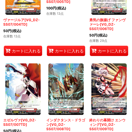
SS07/005TD]
100
円
(税込)
在庫数 13点
ヴァージルア[VG_DZ-
勇気の旗揚げ ファンヴ
SS07/004TD]
ァーレ[VG_DZ-
SS07/006TD]
50
円
(税込)
50
円
(税込)
在庫数 13点
在庫数 29点
カートに入れる
カートに入れる
カートに入れる
エゼルヴァ[VG_DZ-
インダクタンス・ドラゴ
終わりの幕開け エンウ
SS07/007TD]
ン[VG_DZ-
ィング[VG_DZ-
SS07/008TD]
SS07/009TD]
50
円
(税込)