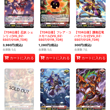
【TDR仕様】忍妖 シェ
【TDR仕様】フレア・コ
【TDR仕様】護衛忍竜
ンリィ[VG_DZ-
スモール[VG_DZ-
ハヤシカゼ[VG_DZ-
SS07/010R_TDR]
SS07/011R_TDR]
SS07/012R_TDR]
3,980
円
(税込)
1,280
円
(税込)
300
円
(税込)
在庫数 5点
在庫数 5点
在庫数 7点
カートに入れる
カートに入れる
カートに入れる