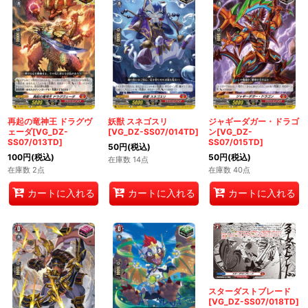
再起の竜神王 ドラグヴ
妖獣 スネゴスリ
ジャギーダガー・ドラゴ
ェーダ[VG_DZ-
[VG_DZ-SS07/014TD]
ン[VG_DZ-
SS07/013TD]
SS07/015TD]
50
円
(税込)
100
円
(税込)
50
円
(税込)
在庫数 14点
在庫数 2点
在庫数 40点
カートに入れる
カートに入れる
カートに入れる
スターダストブレード
[VG_DZ-SS07/018TD]