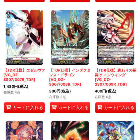
【TDR仕様】エゼルヴァ
【TDR仕様】インダクタ
【TDR仕様】終わりの幕
[VG_DZ-
ンス・ドラゴン
開け エンウィング
SS07/007R_TDR]
[VG_DZ-
[VG_DZ-
SS07/008R_TDR]
SS07/009R_TDR]
1,480
円
(税込)
300
円
(税込)
400
円
(税込)
在庫数 4点
在庫数 5点
在庫数 6点
カートに入れる
カートに入れる
カートに入れる