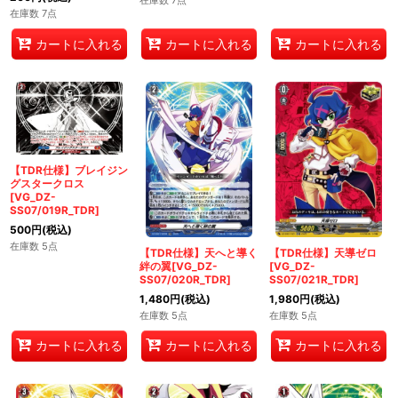
在庫数 7点
在庫数 7点
カートに入れる
カートに入れる
カートに入れる
【TDR仕様】ブレイジン
グスタークロス
[VG_DZ-
SS07/019R_TDR]
500
円
(税込)
在庫数 5点
【TDR仕様】天へと導く
【TDR仕様】天導ゼロ
絆の翼[VG_DZ-
[VG_DZ-
SS07/020R_TDR]
SS07/021R_TDR]
1,480
円
(税込)
1,980
円
(税込)
在庫数 5点
在庫数 5点
カートに入れる
カートに入れる
カートに入れる