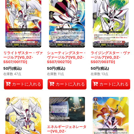
リライトザスター・ヴァ
シューティングスター・
ライジングスター・ヴァ
ージルア[VG_DZ-
ヴァージルア[VG_DZ-
ージルア[VG_DZ-
SS07/001TD]
SS07/002TD]
SS07/003TD]
50
円
(税込)
50
円
(税込)
50
円
(税込)
在庫数 47点
在庫数 11点
在庫数 13点
カートに入れる
カートに入れる
カートに入れる
エネルギージェネレータ
ー[VG_DZ-