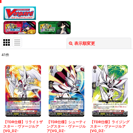
表示順変更
閉じる
41
件
表示数
:
在庫あり
並び順
:
絞り込む
【TDR仕様】リライトザ
【TDR仕様】シューティ
【TDR仕様】ライジング
スター・ヴァージルア
ングスター・ヴァージル
スター・ヴァージルア
[VG_DZ-
ア[VG_DZ-
[VG_DZ-