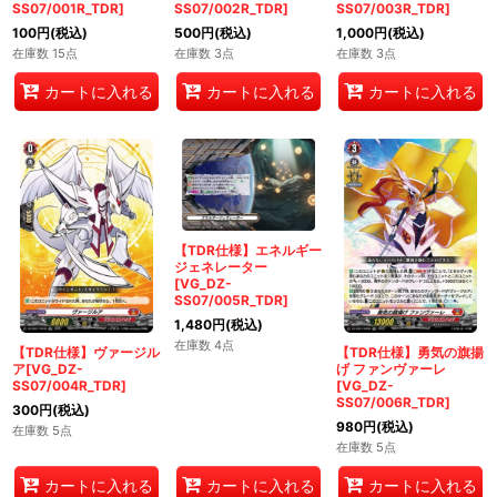
SS07/001R_TDR]
SS07/002R_TDR]
SS07/003R_TDR]
100
円
(税込)
500
円
(税込)
1,000
円
(税込)
在庫数 15点
在庫数 3点
在庫数 3点
カートに入れる
カートに入れる
カートに入れる
【TDR仕様】エネルギー
ジェネレーター
[VG_DZ-
SS07/005R_TDR]
1,480
円
(税込)
在庫数 4点
【TDR仕様】ヴァージル
【TDR仕様】勇気の旗揚
ア[VG_DZ-
げ ファンヴァーレ
SS07/004R_TDR]
[VG_DZ-
SS07/006R_TDR]
300
円
(税込)
980
円
(税込)
在庫数 5点
在庫数 5点
カートに入れる
カートに入れる
カートに入れる