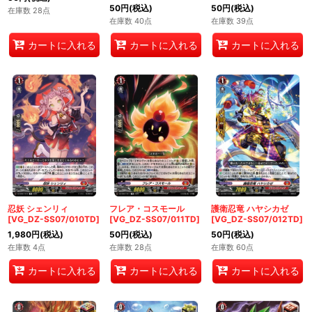
50
円
(税込)
50
円
(税込)
在庫数 28点
在庫数 40点
在庫数 39点
カートに入れる
カートに入れる
カートに入れる
忍妖 シェンリィ
フレア・コスモール
護衛忍竜 ハヤシカゼ
[VG_DZ-SS07/010TD]
[VG_DZ-SS07/011TD]
[VG_DZ-SS07/012TD]
1,980
円
(税込)
50
円
(税込)
50
円
(税込)
在庫数 4点
在庫数 28点
在庫数 60点
カートに入れる
カートに入れる
カートに入れる