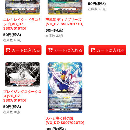
50
円
(税込)
在庫数 28点
エレキレイク・ドラコキ
爽風竜 ディノブリーズ
ッド[VG_DZ-
[VG_DZ-SS07/017TD]
SS07/016TD]
50
円
(税込)
50
円
(税込)
在庫数 32点
在庫数 40点
カートに入れる
カートに入れる
カートに入れる
ブレイジングスタークロ
ス[VG_DZ-
SS07/019TD]
50
円
(税込)
在庫数 18点
天へと導く絆の翼
[VG_DZ-SS07/020TD]
300
円
(税込)