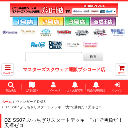
マスターズスクウェア通販ブシロード店
メニュー
カート
商品検索
ご利用案内
マイページ
よくある質問
商品の状態表記
ログイン
ホーム
>
ヴァンガード D-SS
>
DZ-SS07 ぶっちぎりスタートデッキ “力”で勝負だ！天導ゼロ
DZ-SS07 ぶっちぎりスタートデッキ “力”で勝負だ！
天導ゼロ