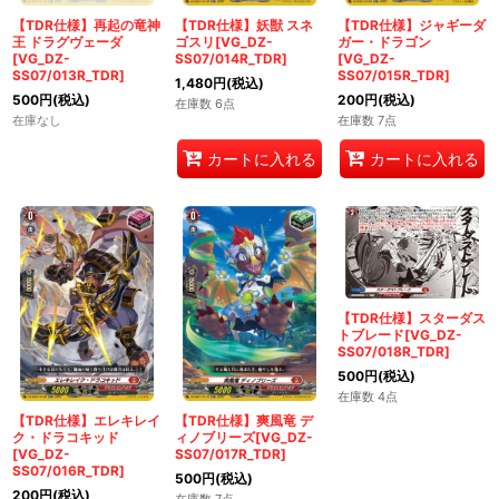
【TDR仕様】再起の竜神
【TDR仕様】妖獣 スネ
【TDR仕様】ジャギーダ
王 ドラグヴェーダ
ゴスリ[VG_DZ-
ガー・ドラゴン
[VG_DZ-
SS07/014R_TDR]
[VG_DZ-
SS07/013R_TDR]
SS07/015R_TDR]
1,480
円
(税込)
500
円
(税込)
200
円
(税込)
在庫数 6点
在庫なし
在庫数 7点
カートに入れる
カートに入れる
【TDR仕様】スターダス
トブレード[VG_DZ-
SS07/018R_TDR]
500
円
(税込)
在庫数 4点
【TDR仕様】エレキレイ
【TDR仕様】爽風竜 デ
ク・ドラコキッド
ィノブリーズ[VG_DZ-
[VG_DZ-
SS07/017R_TDR]
SS07/016R_TDR]
500
円
(税込)
200
円
(税込)