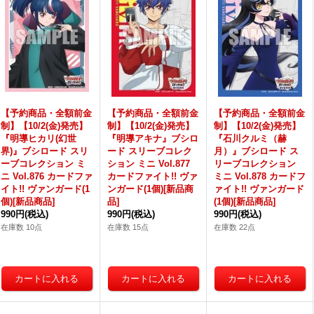
【予約商品・全額前金
【予約商品・全額前金
【予約商品・全額前金
制】【10/2(金)発売】
制】【10/2(金)発売】
制】【10/2(金)発売】
『明導ヒカリ(幻世
『明導アキナ』ブシロ
『石川クルミ（赫
界)』ブシロード スリ
ード スリーブコレク
月）』ブシロード ス
ーブコレクション ミ
ション ミニ Vol.877
リーブコレクション
ニ Vol.876 カードファ
カードファイト!! ヴァ
ミニ Vol.878 カードフ
イト!! ヴァンガード(1
ンガード(1個)[新品商
ァイト!! ヴァンガード
個)[新品商品]
品]
(1個)[新品商品]
990円
(税込)
990円
(税込)
990円
(税込)
在庫数 10点
在庫数 15点
在庫数 22点