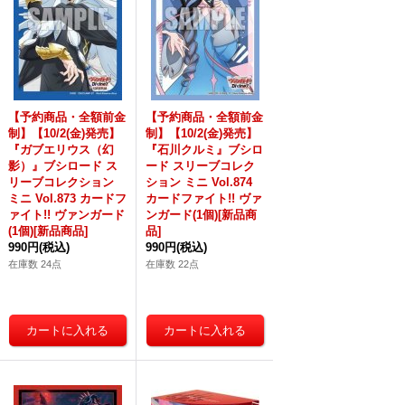
【予約商品・全額前金
【予約商品・全額前金
制】【10/2(金)発売】
制】【10/2(金)発売】
『ガブエリウス（幻
『石川クルミ』ブシロ
影）』ブシロード ス
ード スリーブコレク
リーブコレクション
ション ミニ Vol.874
ミニ Vol.873 カードフ
カードファイト!! ヴァ
ァイト!! ヴァンガード
ンガード(1個)[新品商
(1個)[新品商品]
品]
990円
(税込)
990円
(税込)
在庫数 24点
在庫数 22点