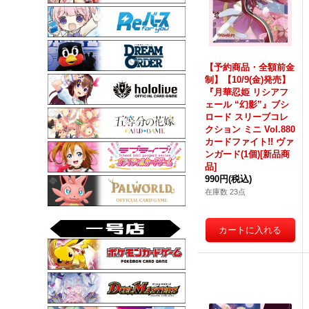
【予約商品・全額前金
制】【10/9(金)発売】
『月華忍姫 リシアフ
ェール “幻影”』ブシ
ロード スリーブコレ
クション ミニ Vol.880
カードファイト!! ヴァ
ンガード(1個)[新品商
品]
990円
(税込)
在庫数 23点