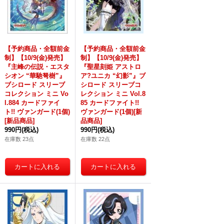
【予約商品・全額前金
【予約商品・全額前金
制】【10/9(金)発売】
制】【10/9(金)発売】
『主峰の伝説・エスタ
『聖星刻姫 アストロ
シオン “華馳弩樹”』
ア?ユニカ “幻影”』ブ
ブシロード スリーブ
シロード スリーブコ
コレクション ミニ Vo
レクション ミニ Vol.8
l.884 カードファイ
85 カードファイト!!
ト!! ヴァンガード(1個)
ヴァンガード(1個)[新
[新品商品]
品商品]
990円
(税込)
990円
(税込)
在庫数 23点
在庫数 22点