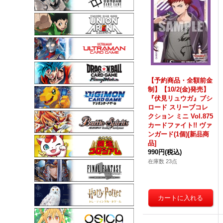
【予約商品・全額前金
制】【10/2(金)発売】
『伏見リュウガ』ブシ
ロード スリーブコレ
クション ミニ Vol.875
カードファイト!! ヴァ
ンガード(1個)[新品商
品]
990円
(税込)
在庫数 23点