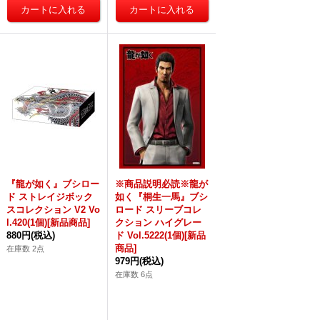
『龍が如く』ブシロー
※商品説明必読※龍が
ド ストレイジボック
如く『桐生一馬』ブシ
スコレクション V2 Vo
ロード スリーブコレ
l.420(1個)[新品商品]
クション ハイグレー
880円
(税込)
ド Vol.5222(1個)[新品
商品]
在庫数 2点
979円
(税込)
在庫数 6点