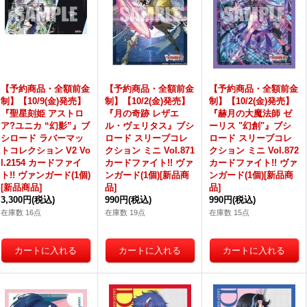
【予約商品・全額前金
【予約商品・全額前金
【予約商品・全額前金
制】【10/9(金)発売】
制】【10/2(金)発売】
制】【10/2(金)発売】
『聖星刻姫 アストロ
『月の奇跡 レザエ
『赫月の大魔法師 ゼ
ア?ユニカ “幻影”』ブ
ル・ヴェリタス』ブシ
ーリス "幻創"』ブシ
シロード ラバーマッ
ロード スリーブコレ
ロード スリーブコレ
トコレクション V2 Vo
クション ミニ Vol.871
クション ミニ Vol.872
l.2154 カードファイ
カードファイト!! ヴァ
カードファイト!! ヴァ
ト!! ヴァンガード(1個)
ンガード(1個)[新品商
ンガード(1個)[新品商
[新品商品]
品]
品]
3,300円
(税込)
990円
(税込)
990円
(税込)
在庫数 16点
在庫数 19点
在庫数 15点