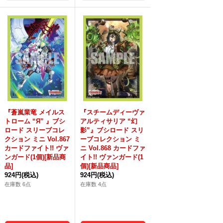
『蒼嵐業竜 メイルス
『スチームディーヴァ
トローム “Я” 』ブシ
アルティサリア “幻
ロード スリーブコレ
影”』ブシロード スリ
クション ミニ Vol.867
ーブコレクション ミ
カードファイト!! ヴァ
ニ Vol.868 カードファ
ンガード(1個)[新品商
イト!! ヴァンガード(1
品]
個)[新品商品]
924円
(税込)
924円
(税込)
在庫数 6点
在庫数 4点