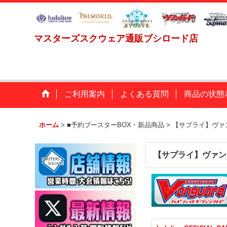
マスターズスクウェア通販ブシロード店
ご利用案内
よくある質問
商品の状態
ホーム
>
■予約ブースターBOX・新品商品
>
【サプライ】ヴァ
【サプライ】ヴァン