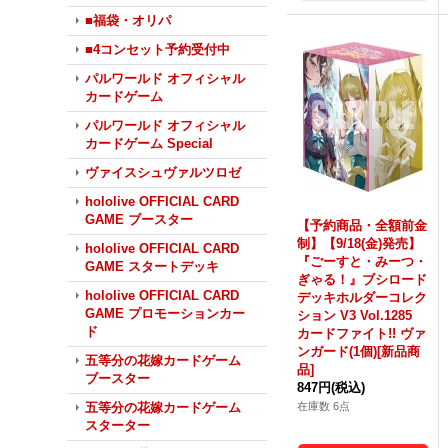
■福袋・オリパ
■4コンセット予約受付中
パルワールド オフィシャル
カードゲーム
パルワールド オフィシャル
カードゲーム Special
ヴァイスシュヴァルツロゼ
hololive OFFICIAL CARD
GAME ブースター
【予約商品・全額前金
制】【9/18(金)発売】
hololive OFFICIAL CARD
『ごーすと・みーつ・
GAME スタートデッキ
ぎゃる！』ブシロード
hololive OFFICIAL CARD
デッキホルダーコレク
GAME プロモーションカー
ション V3 Vol.1285
ド
カードファイト!! ヴァ
ンガード(1個)[新品商
五等分の花嫁カードゲーム
品]
ブースター
847円
(税込)
在庫数 6点
五等分の花嫁カードゲーム
スターター