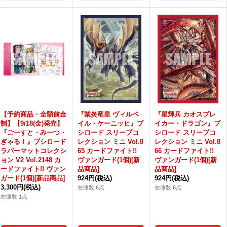
【予約商品・全額前金
『業炎竜皇 ヴィルベ
『星輝兵 カオスブレ
制】【9/18(金)発売】
イル・ケーニッヒ』ブ
イカー・ドラゴン』ブ
『ごーすと・みーつ・
シロード スリーブコ
シロード スリーブコ
ぎゃる！』ブシロード
レクション ミニ Vol.8
レクション ミニ Vol.8
ラバーマットコレクシ
65 カードファイト!!
66 カードファイト!!
ョン V2 Vol.2148 カ
ヴァンガード(1個)[新
ヴァンガード(1個)[新
ードファイト!! ヴァン
品商品]
品商品]
ガード(1個)[新品商品]
924円
(税込)
924円
(税込)
3,300円
(税込)
在庫数 6点
在庫数 6点
在庫数 1点