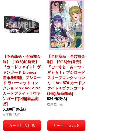
【予約商品・全額前金
【予約商品・全額前金
制】【10/2(金)発売】
制】【9/18(金)発売】
『カードファイト!! ヴ
『ごーすと・みーつ・
ァンガード Divinez
ぎゃる！』ブシロード
運命星戦編』ブシロー
スリーブコレクション
ド ラバーマットコレ
ミニ Vol.870 カードフ
クション V2 Vol.2152
ァイト!! ヴァンガード
カードファイト!! ヴァ
(1個)[新品商品]
ンガード(1個)[新品商
924円
(税込)
品]
在庫数 6点
3,300円
(税込)
在庫数 15点