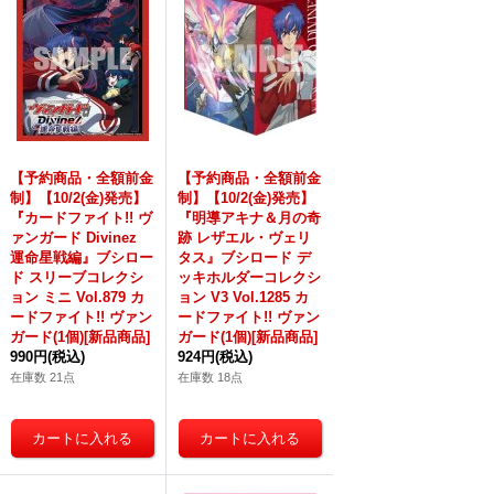
【予約商品・全額前金
【予約商品・全額前金
制】【10/2(金)発売】
制】【10/2(金)発売】
『カードファイト!! ヴ
『明導アキナ＆月の奇
ァンガード Divinez
跡 レザエル・ヴェリ
運命星戦編』ブシロー
タス』ブシロード デ
ド スリーブコレクシ
ッキホルダーコレクシ
ョン ミニ Vol.879 カ
ョン V3 Vol.1285 カ
ードファイト!! ヴァン
ードファイト!! ヴァン
ガード(1個)[新品商品]
ガード(1個)[新品商品]
990円
(税込)
924円
(税込)
在庫数 21点
在庫数 18点