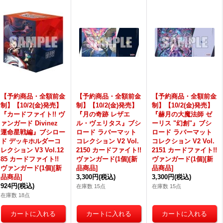
【予約商品・全額前金
【予約商品・全額前金
【予約商品・全額前金
制】【10/2(金)発売】
制】【10/2(金)発売】
制】【10/2(金)発売】
『カードファイト!! ヴ
『月の奇跡 レザエ
『赫月の大魔法師 ゼ
ァンガード Divinez
ル・ヴェリタス』ブシ
ーリス "幻創"』ブシ
運命星戦編』ブシロー
ロード ラバーマット
ロード ラバーマット
ド デッキホルダーコ
コレクション V2 Vol.
コレクション V2 Vol.
レクション V3 Vol.12
2150 カードファイト!!
2151 カードファイト!!
85 カードファイト!!
ヴァンガード(1個)[新
ヴァンガード(1個)[新
ヴァンガード(1個)[新
品商品]
品商品]
品商品]
3,300円
(税込)
3,300円
(税込)
924円
(税込)
在庫数 15点
在庫数 15点
在庫数 18点