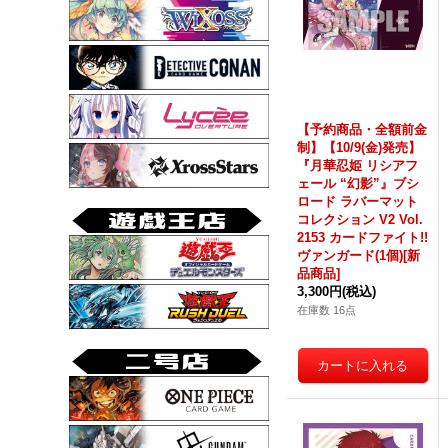
【予約商品・全額前金
制】【10/9(金)発売】
『月華忍姫 リシアフ
ェール “幻影”』ブシ
ロード ラバーマット
コレクション V2 Vol.
2153 カードファイト!!
ヴァンガード(1個)[新
品商品]
3,300円
(税込)
在庫数 16点