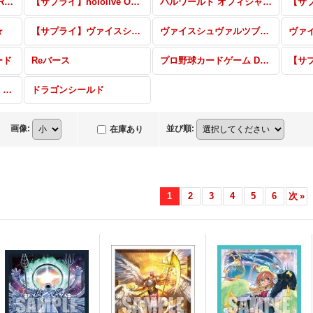
hololive OFFICIAL CARD GAME
【サプライ】hololive OFFICIAL CARD GAME
パルワールド オフィシャルカードゲーム
★
【サプライ】ヴァイスシュヴァルツ
ヴァイスシュヴァルツブラウ
ヴァ
ード
Reバース
プロ野球カードゲーム DREAM ORDER
ラブライブ！シリーズ オフィシャルカードゲーム
ドラゴンシールド
画像
:
並び順
:
在庫あり
1
2
3
4
5
6
次
»