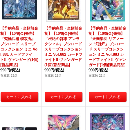
【予約商品・全額前金
【予約商品・全額前金
【予約商品・全額前金
制】【10/9(金)発売】
制】【10/9(金)発売】
制】【10/9(金)発売】
『究極兵器 特攻丸』
『根絶の啓導 アンラ
『天奏楽団 リアノー
ブシロード スリーブ
クシヱル』ブシロード
ン “幻影”』ブシロー
コレクション ミニ Vo
スリーブコレクション
ド スリーブコレクシ
l.881 カードファイ
ミニ Vol.882 カードフ
ョン ミニ Vol.883 カ
ト!! ヴァンガード(1個)
ァイト!! ヴァンガード
ードファイト!! ヴァン
[新品商品]
(1個)[新品商品]
ガード(1個)[新品商品]
990円
(税込)
990円
(税込)
990円
(税込)
在庫数 23点
在庫数 22点
在庫数 22点