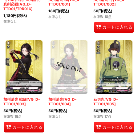
真剣必殺[VG_D-
TTD01/001]
TTD01/002]
TTD01/TRR016]
180
円
(税込)
50
円
(税込)
1,180
円
(税込)
在庫なし
在庫数 18点
在庫なし
カートに入れる
加州清光 戦闘[VG_D-
加州清光[VG_D-
石切丸[VG_D-
TTD01/003]
TTD01/004]
TTD01/005]
50
円
(税込)
50
円
(税込)
50
円
(税込)
在庫数 18点
在庫なし
在庫数 17点
カートに入れる
カートに入れる