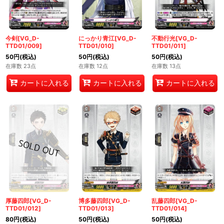
今剣[VG_D-
にっかり青江[VG_D-
不動行光[VG_D-
TTD01/009]
TTD01/010]
TTD01/011]
50
円
(税込)
50
円
(税込)
50
円
(税込)
在庫数 23点
在庫数 12点
在庫数 13点
カートに入れる
カートに入れる
カートに入れる
厚藤四郎[VG_D-
博多藤四郎[VG_D-
乱藤四郎[VG_D-
TTD01/012]
TTD01/013]
TTD01/014]
80
円
(税込)
50
円
(税込)
50
円
(税込)