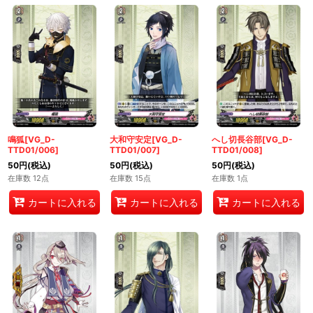
鳴狐[VG_D-
大和守安定[VG_D-
へし切長谷部[VG_D-
TTD01/006]
TTD01/007]
TTD01/008]
50
円
(税込)
50
円
(税込)
50
円
(税込)
在庫数 12点
在庫数 15点
在庫数 1点
カートに入れる
カートに入れる
カートに入れる