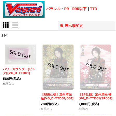
パラレル・PR
│
RRR以下
│
TTD
表示順変更
閉じる
35
件
表示数
:
在庫あり
並び順
:
パワーカウンター(ピン
ク)[VG_D-TTD01]
絞り込む
580
円
(税込)
在庫なし
【RRR仕様】加州清光
【SP仕様】加州清光 極
極[VG_D-TTD01/001]
[VG_D-TTD01/SP001]
280
円
(税込)
7,800
円
(税込)
在庫なし
在庫なし