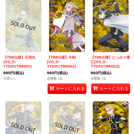
【TRR仕様】石切丸
【TRR仕様】今剣
【TRR仕様】にっかり青
[VG_D-
[VG_D-
江[VG_D-
TTD01/TRR001]
TTD01/TRR002]
TTD01/TRR003]
980
円
(税込)
980
円
(税込)
980
円
(税込)
在庫なし
在庫数 1点
在庫数 1点
カートに入れる
カートに入れる