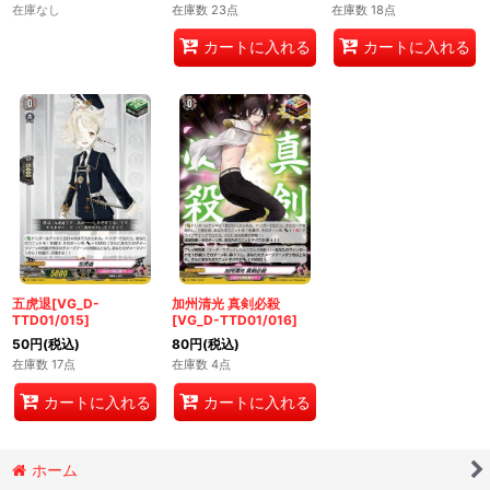
在庫なし
在庫数 23点
在庫数 18点
カートに入れる
カートに入れる
五虎退[VG_D-
加州清光 真剣必殺
TTD01/015]
[VG_D-TTD01/016]
50
円
(税込)
80
円
(税込)
在庫数 17点
在庫数 4点
カートに入れる
カートに入れる
ホーム