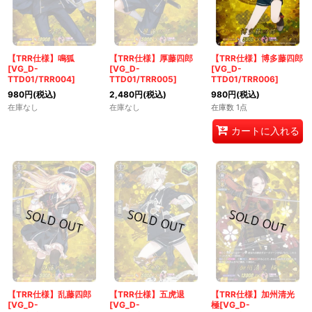
【TRR仕様】鳴狐
【TRR仕様】厚藤四郎
【TRR仕様】博多藤四郎
[VG_D-
[VG_D-
[VG_D-
TTD01/TRR004]
TTD01/TRR005]
TTD01/TRR006]
980
円
(税込)
2,480
円
(税込)
980
円
(税込)
在庫なし
在庫なし
在庫数 1点
カートに入れる
【TRR仕様】乱藤四郎
【TRR仕様】五虎退
【TRR仕様】加州清光
[VG_D-
[VG_D-
極[VG_D-