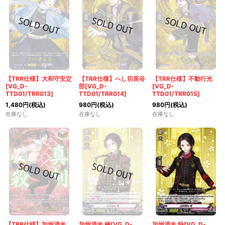
【TRR仕様】大和守安定
【TRR仕様】へし切長谷
【TRR仕様】不動行光
[VG_D-
部[VG_D-
[VG_D-
TTD01/TRR013]
TTD01/TRR014]
TTD01/TRR015]
1,480
円
(税込)
980
円
(税込)
980
円
(税込)
在庫なし
在庫なし
在庫なし
【TRR仕様】加州清光
加州清光 極[VG_D-
加州清光 特[VG_D-