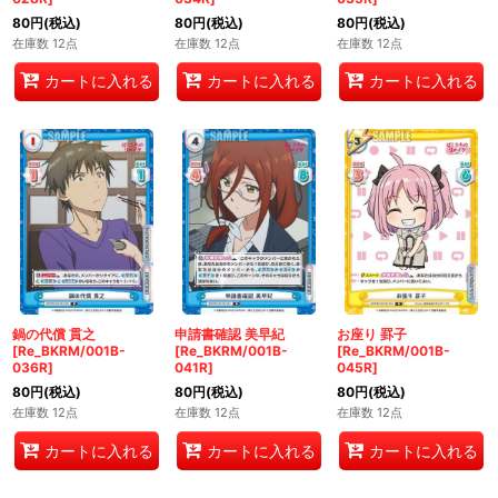
80
円
(税込)
80
円
(税込)
80
円
(税込)
在庫数 12点
在庫数 12点
在庫数 12点
カートに入れる
カートに入れる
カートに入れる
鍋の代償 貫之
申請書確認 美早紀
お座り 罫子
[Re_BKRM/001B-
[Re_BKRM/001B-
[Re_BKRM/001B-
036R]
041R]
045R]
80
円
(税込)
80
円
(税込)
80
円
(税込)
在庫数 12点
在庫数 12点
在庫数 12点
カートに入れる
カートに入れる
カートに入れる