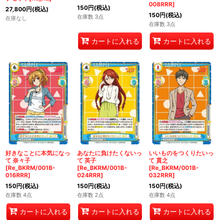
008RRR]
150
円
(税込)
27,800
円
(税込)
150
円
(税込)
在庫数 3点
在庫なし
在庫数 3点
カートに入れる
カートに入れる
好きなことに本気になっ
あなたに負けたくないっ
いいものをつくりたいっ
て 奈々子
て 英子
て 貫之
[Re_BKRM/001B-
[Re_BKRM/001B-
[Re_BKRM/001B-
016RRR]
024RRR]
032RRR]
150
円
(税込)
150
円
(税込)
150
円
(税込)
在庫数 4点
在庫数 2点
在庫数 4点
カートに入れる
カートに入れる
カートに入れる