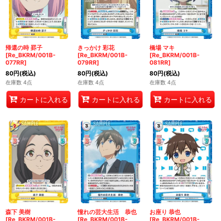
帰還の時 罫子
きっかけ 彩花
橋場 マキ
[Re_BKRM/001B-
[Re_BKRM/001B-
[Re_BKRM/001B-
077RR]
079RR]
081RR]
80
円
(税込)
80
円
(税込)
80
円
(税込)
在庫数 4点
在庫数 4点
在庫数 4点
カートに入れる
カートに入れる
カートに入れる
森下 美樹
憧れの芸大生活 恭也
お座り 恭也
[Re_BKRM/001B-
[Re_BKRM/001B-
[Re_BKRM/001B-