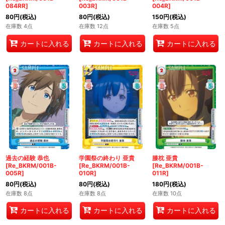
084RR]
003R]
004R]
80
円
(税込)
80
円
(税込)
150
円
(税込)
在庫数 4点
在庫数 12点
在庫数 5点
カートに入れる
カートに入れる
カートに入れる
過去の経験 恭也
学園祭の終わり 亜貴
膝枕 亜貴
[Re_BKRM/001B-
[Re_BKRM/001B-
[Re_BKRM/001B-
005R]
010R]
011R]
80
円
(税込)
80
円
(税込)
180
円
(税込)
在庫数 8点
在庫数 8点
在庫数 10点
カートに入れる
カートに入れる
カートに入れる