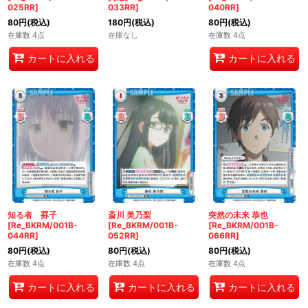
025RR]
033RR]
040RR]
80
円
(税込)
180
円
(税込)
80
円
(税込)
在庫数 4点
在庫なし
在庫数 4点
カートに入れる
カートに入れる
知る者 罫子
斎川 美乃梨
突然の未来 恭也
[Re_BKRM/001B-
[Re_BKRM/001B-
[Re_BKRM/001B-
044RR]
052RR]
066RR]
80
円
(税込)
80
円
(税込)
80
円
(税込)
在庫数 4点
在庫数 4点
在庫数 4点
カートに入れる
カートに入れる
カートに入れる