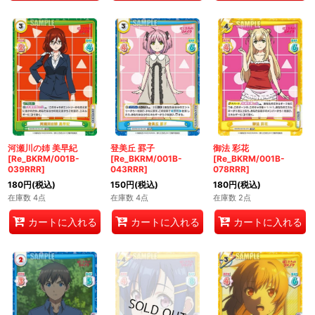
河瀬川の姉 美早紀
登美丘 罫子
御法 彩花
[Re_BKRM/001B-
[Re_BKRM/001B-
[Re_BKRM/001B-
039RRR]
043RRR]
078RRR]
180
円
(税込)
150
円
(税込)
180
円
(税込)
在庫数 4点
在庫数 4点
在庫数 2点
カートに入れる
カートに入れる
カートに入れる