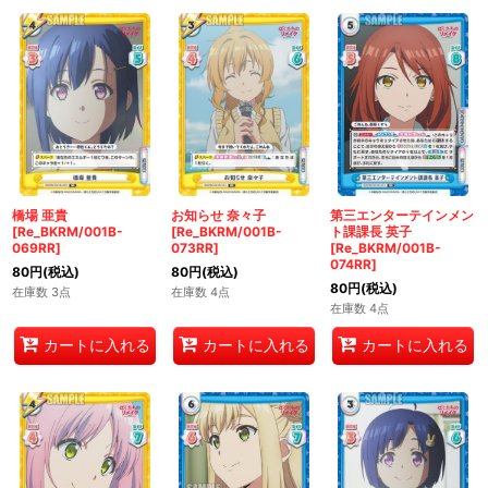
橋場 亜貴
お知らせ 奈々子
第三エンターテインメン
[Re_BKRM/001B-
[Re_BKRM/001B-
ト課課長 英子
069RR]
073RR]
[Re_BKRM/001B-
074RR]
80
円
(税込)
80
円
(税込)
80
円
(税込)
在庫数 3点
在庫数 4点
在庫数 4点
カートに入れる
カートに入れる
カートに入れる