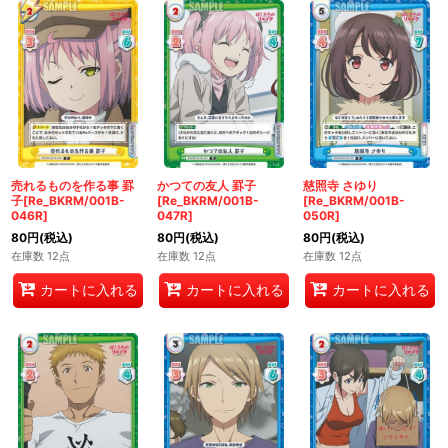
売れるものを作る事 罫
かつての友人 罫子
慈照寺 さゆり
子[Re_BKRM/001B-
[Re_BKRM/001B-
[Re_BKRM/001B-
046R]
047R]
050R]
80
円
(税込)
80
円
(税込)
80
円
(税込)
在庫数 12点
在庫数 12点
在庫数 12点
カートに入れる
カートに入れる
カートに入れる