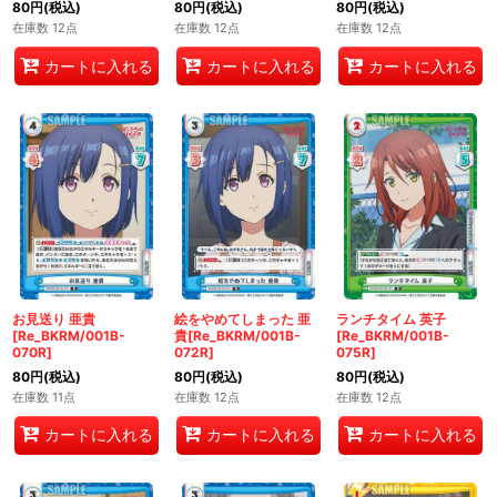
80
円
(税込)
80
円
(税込)
80
円
(税込)
在庫数 12点
在庫数 12点
在庫数 12点
カートに入れる
カートに入れる
カートに入れる
お見送り 亜貴
絵をやめてしまった 亜
ランチタイム 英子
[Re_BKRM/001B-
貴[Re_BKRM/001B-
[Re_BKRM/001B-
070R]
072R]
075R]
80
円
(税込)
80
円
(税込)
80
円
(税込)
在庫数 11点
在庫数 12点
在庫数 12点
カートに入れる
カートに入れる
カートに入れる