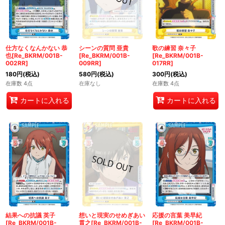
仕方なくなんかない 恭
シーンの質問 亜貴
歌の練習 奈々子
也[Re_BKRM/001B-
[Re_BKRM/001B-
[Re_BKRM/001B-
002RR]
009RR]
017RR]
180
円
(税込)
580
円
(税込)
300
円
(税込)
在庫数 4点
在庫なし
在庫数 4点
カートに入れる
カートに入れる
結果への抗議 英子
想いと現実のせめぎあい
応援の言葉 美早紀
[Re_BKRM/001B-
貫之[Re_BKRM/001B-
[Re_BKRM/001B-