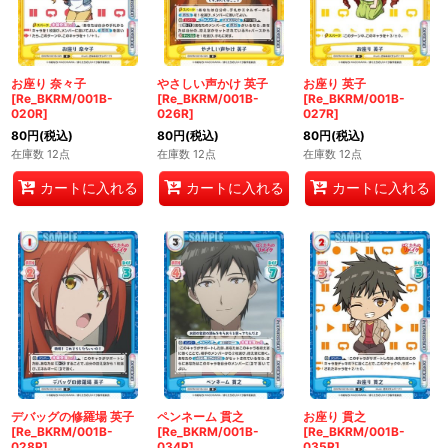
お座り 奈々子
やさしい声かけ 英子
お座り 英子
[Re_BKRM/001B-
[Re_BKRM/001B-
[Re_BKRM/001B-
020R]
026R]
027R]
80
円
(税込)
80
円
(税込)
80
円
(税込)
在庫数 12点
在庫数 12点
在庫数 12点
カートに入れる
カートに入れる
カートに入れる
デバッグの修羅場 英子
ペンネーム 貫之
お座り 貫之
[Re_BKRM/001B-
[Re_BKRM/001B-
[Re_BKRM/001B-
028R]
034R]
035R]