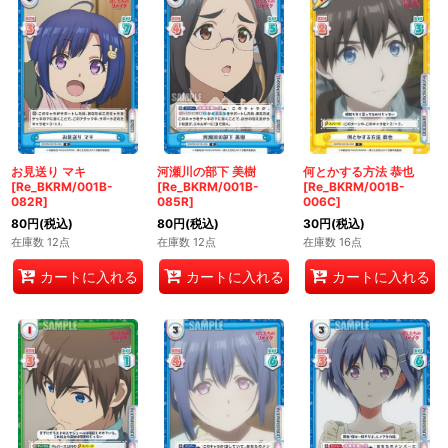
お見送り マキ
河瀬川の部下 美樹
何とかする方法 恭也
[Re_BKRM/001B-
[Re_BKRM/001B-
[Re_BKRM/001B-
082R]
085R]
006C]
80
円
(税込)
80
円
(税込)
30
円
(税込)
在庫数 12点
在庫数 12点
在庫数 16点
カートに入れる
カートに入れる
カートに入れる