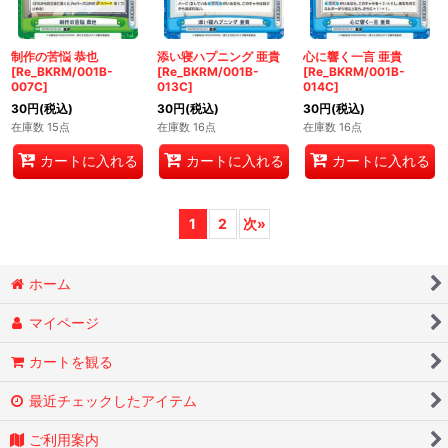
制作の苦悩 恭也
添い寝ハプニング 亜貴
心に響く一言 亜貴
[Re_BKRM/001B-
[Re_BKRM/001B-
[Re_BKRM/001B-
007C]
013C]
014C]
30
円
(税込)
30
円
(税込)
30
円
(税込)
在庫数 15点
在庫数 16点
在庫数 16点
カートに入れる
カートに入れる
カートに入れる
1
2
次
»
ホーム
マイページ
カートを観る
最近チェックしたアイテム
ご利用案内