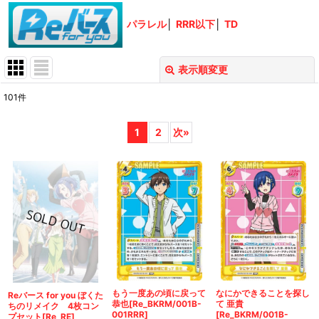
パラレル
│
RRR以下
│
TD
表示順変更
閉じる
101
件
表示数
:
1
2
次
»
在庫あり
並び順
:
絞り込む
もう一度あの頃に戻って
なにかできることを探し
Reバース for you ぼくた
恭也[Re_BKRM/001B-
て 亜貴
ちのリメイク 4枚コン
001RRR]
[Re_BKRM/001B-
プセット[Re_RE]