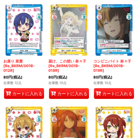
お座り 亜貴
届け、この想い 奈々子
コンビニバイト 奈々子
[Re_BKRM/001B-
[Re_BKRM/001B-
[Re_BKRM/001B-
012R]
018R]
019R]
80
円
(税込)
80
円
(税込)
80
円
(税込)
在庫数 12点
在庫数 10点
在庫数 10点
カートに入れる
カートに入れる
カートに入れる