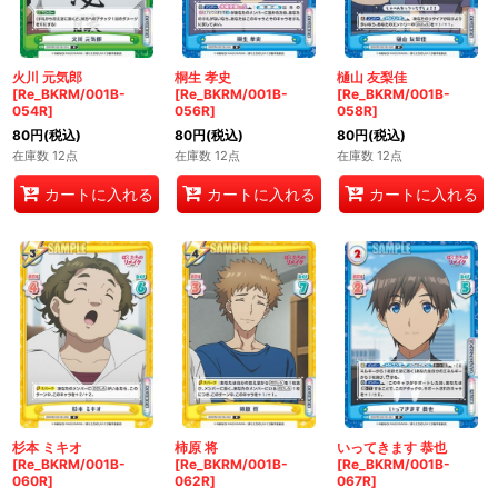
火川 元気郎
桐生 孝史
樋山 友梨佳
[Re_BKRM/001B-
[Re_BKRM/001B-
[Re_BKRM/001B-
054R]
056R]
058R]
80
円
(税込)
80
円
(税込)
80
円
(税込)
在庫数 12点
在庫数 12点
在庫数 12点
カートに入れる
カートに入れる
カートに入れる
杉本 ミキオ
柿原 将
いってきます 恭也
[Re_BKRM/001B-
[Re_BKRM/001B-
[Re_BKRM/001B-
060R]
062R]
067R]