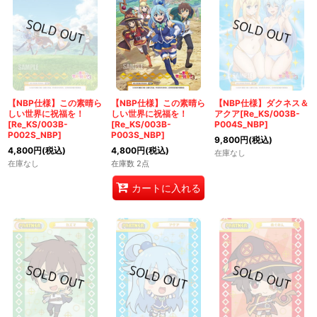
【NBP仕様】この素晴ら
【NBP仕様】この素晴ら
【NBP仕様】ダクネス＆
しい世界に祝福を！
しい世界に祝福を！
アクア[Re_KS/003B-
[Re_KS/003B-
[Re_KS/003B-
P004S_NBP]
P002S_NBP]
P003S_NBP]
9,800
円
(税込)
4,800
円
(税込)
4,800
円
(税込)
在庫なし
在庫なし
在庫数 2点
カートに入れる