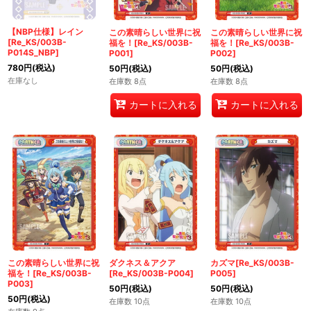
【NBP仕様】レイン
この素晴らしい世界に祝
この素晴らしい世界に祝
[Re_KS/003B-
福を！[Re_KS/003B-
福を！[Re_KS/003B-
P014S_NBP]
P001]
P002]
780
円
(税込)
50
円
(税込)
50
円
(税込)
在庫なし
在庫数 8点
在庫数 8点
カートに入れる
カートに入れる
この素晴らしい世界に祝
ダクネス＆アクア
カズマ[Re_KS/003B-
福を！[Re_KS/003B-
[Re_KS/003B-P004]
P005]
P003]
50
円
(税込)
50
円
(税込)
50
円
(税込)
在庫数 10点
在庫数 10点