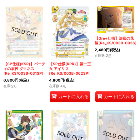
【Gre+仕様】決意の花
嫁[Re_KS/003B-093S]
2,480
円
(税込)
在庫数 2点
【SP仕様(KSR)】パーテ
【SP仕様(RRR)】第一王
ィの盾役 ダクネス
女 アイリス
[Re_KS/003B-031SP]
[Re_KS/003B-062SP]
6,800
円
(税込)
4,800
円
(税込)
在庫なし
在庫数 4点
カートに入れる
カートに入れる