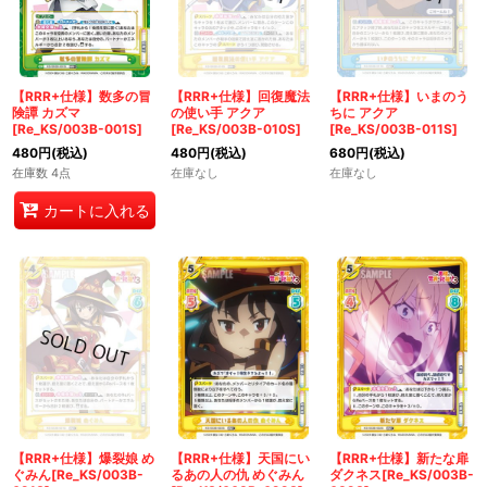
【RRR+仕様】いまのう
【RRR+仕様】数多の冒
【RRR+仕様】回復魔法
ちに アクア
険譚 カズマ
の使い手 アクア
[Re_KS/003B-011S]
[Re_KS/003B-001S]
[Re_KS/003B-010S]
680
円
(税込)
480
円
(税込)
480
円
(税込)
在庫なし
在庫数 4点
在庫なし
カートに入れる
【RRR+仕様】爆裂娘 め
【RRR+仕様】天国にい
【RRR+仕様】新たな扉
ぐみん[Re_KS/003B-
るあの人の仇 めぐみん
ダクネス[Re_KS/003B-