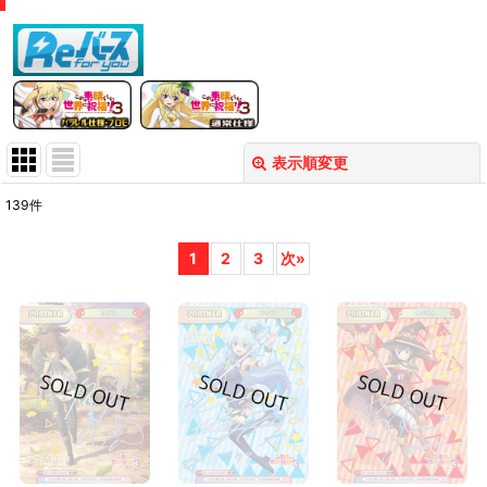
表示順変更
閉じる
139
件
表示数
:
1
2
3
次
»
在庫あり
並び順
:
絞り込む