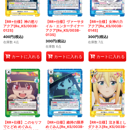
【RR+仕様】神の怒り
【RR+仕様】ヴァーサタ
【RR+仕様】女神の力
アクア[Re_KS/003B-
イル・エンターテイナー
アクア[Re_KS/003B-
012S]
アクア[Re_KS/003B-
014S]
013S]
400
円
(税込)
300
円
(税込)
300
円
(税込)
在庫数 4点
在庫数 7点
在庫数 6点
カートに入れる
カートに入れる
カートに入れる
【RR+仕様】このセリフ
【RR+仕様】維持の限界
【RR+仕様】泣き落とし
でとどめ めぐみん
めぐみん[Re_KS/003B-
ダクネス[Re_KS/003B-