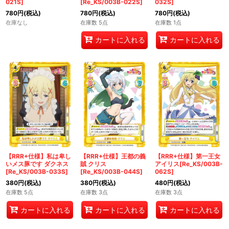
021S]
[Re_KS/003B-022S]
032S]
780
円
(税込)
780
円
(税込)
780
円
(税込)
在庫なし
在庫数 5点
在庫数 1点
カートに入れる
カートに入れる
【RRR+仕様】私は卑し
【RRR+仕様】王都の義
【RRR+仕様】第一王女
いメス豚です ダクネス
賊 クリス
アイリス[Re_KS/003B-
[Re_KS/003B-033S]
[Re_KS/003B-044S]
062S]
380
円
(税込)
380
円
(税込)
480
円
(税込)
在庫数 5点
在庫数 3点
在庫数 3点
カートに入れる
カートに入れる
カートに入れる