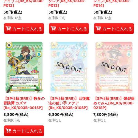
アイリス[Re_KS/003B-
クレア[Re_KS/003B-
レイン[Re_KS/003B-
P012]
P013]
P014]
50
円
(税込)
50
円
(税込)
50
円
(税込)
在庫数 12点
在庫数 9点
在庫数 12点
カートに入れる
カートに入れる
カートに入れる
【SP仕様(RRR)】数多の
【SP仕様(RRR)】回復魔
【SP仕様(RRR)】爆裂娘
冒険譚 カズマ
法の使い手 アクア
めぐみん[Re_KS/003B-
[Re_KS/003B-001SP]
[Re_KS/003B-010SP]
021SP]
3,800
円
(税込)
6,800
円
(税込)
7,800
円
(税込)
在庫数 3点
在庫なし
在庫なし
カートに入れる