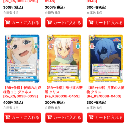
[Re_KS/003B-023S]
024S]
034S]
300
円
(税込)
300
円
(税込)
300
円
(税込)
在庫数 6点
在庫数 5点
在庫数 8点
カートに入れる
カートに入れる
カートに入れる
【RR+仕様】恍惚のお姫
【RR+仕様】帰り道の邂
【RR+仕様】月夜の大捕
様抱っこ ダクネス
逅 クリス
物 クリス
[Re_KS/003B-035S]
[Re_KS/003B-045S]
[Re_KS/003B-046S]
400
円
(税込)
300
円
(税込)
300
円
(税込)
在庫数 4点
在庫数 5点
在庫数 8点
カートに入れる
カートに入れる
カートに入れる