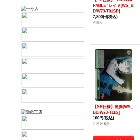
PABLE”レイヤ[WS_B
D/W73-T01SP]
7,800円
(税込)
在庫なし
【SR仕様】激奏[WS_
BD/W73-T11S]
100円
(税込)
在庫数 5点