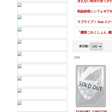
「艦隊
表示数
:
27
件
【SP仕様】“UNSTOP