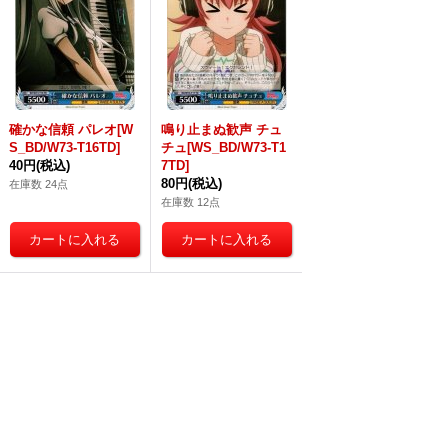
確かな信頼 パレオ[W
鳴り止まぬ歓声 チュ
S_BD/W73-T16TD]
チュ[WS_BD/W73-T1
40円
(税込)
7TD]
80円
(税込)
在庫数 24点
在庫数 12点