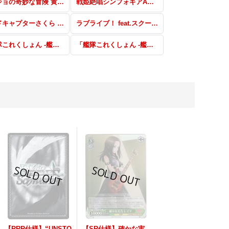
ジョジョの奇妙な冒険 黄金の風 RR・R・U・C・CR・CC
戦姫絶唱シンフォギアAXZ SSP・SP・RRR・SR・PR
カードキャプターさくら クリアカード編 トライアルデッキ＋
ラブライブ！ feat.スクールアイドルフェスティバル Vol.3〜6th Anniversary〜 SSP・SP・RRR・SR・UA・CA・PR
「艦隊これくしょん -艦これ-」5th Phase SP・RRR・SR・KP・PR
「艦隊これくしょん -艦これ-」5th Phase RR・R・U・C・CR・CC
【RRR仕様】“UNSTO
【SR仕様】確かな実