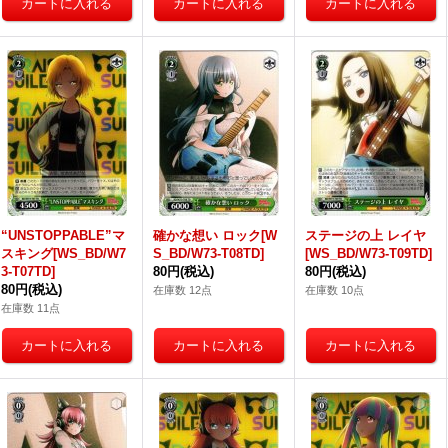
“UNSTOPPABLE”マ
確かな想い ロック[W
ステージの上 レイヤ
スキング[WS_BD/W7
S_BD/W73-T08TD]
[WS_BD/W73-T09TD]
3-T07TD]
80円
(税込)
80円
(税込)
80円
(税込)
在庫数 12点
在庫数 10点
在庫数 11点