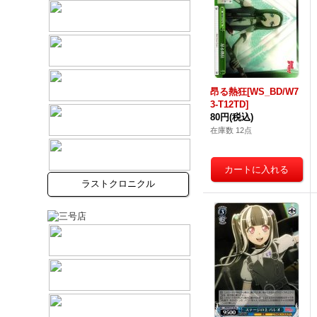
昂る熱狂[WS_BD/W7
3-T12TD]
80円
(税込)
在庫数 12点
ラストクロニクル