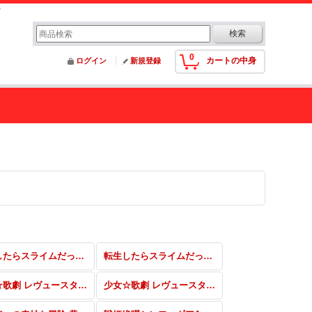
0
カートの中身
ログイン
新規登録
転生したらスライムだった件 SEC・SP・RRR・SR・PR
転生したらスライムだった件 RR・R・U・C・CR・CC
少女☆歌劇 レヴュースタァライト -Re LIVE- SP・RRR・SR・PR
少女☆歌劇 レヴュースタァライト -Re LIVE- RR・R・U・C・CR・CC