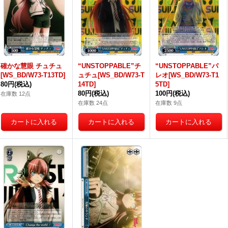
確かな慧眼 チュチュ
“UNSTOPPABLE”チ
“UNSTOPPABLE”パ
[WS_BD/W73-T13TD]
ュチュ[WS_BD/W73-T
レオ[WS_BD/W73-T1
80円
(税込)
14TD]
5TD]
80円
(税込)
100円
(税込)
在庫数 12点
在庫数 24点
在庫数 9点