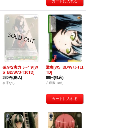
確かな実力 レイヤ[W
激奏[WS_BD/W73-T11
S_BD/W73-T10TD]
TD]
380円
(税込)
80円
(税込)
在庫なし
在庫数 10点