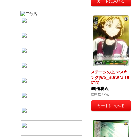
ステージの上 マスキ
ング[WS_BD/W73-T0
6TD]
80円
(税込)
在庫数 12点