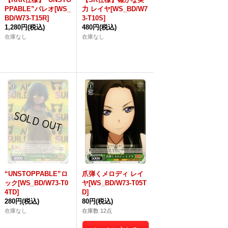
PPABLE”パレオ[WS_
力 レイヤ[WS_BD/W7
BD/W73-T15R]
3-T10S]
1,280円
(税込)
480円
(税込)
在庫なし
在庫なし
“UNSTOPPABLE”ロ
爪弾くメロディ レイ
ック[WS_BD/W73-T0
ヤ[WS_BD/W73-T05T
4TD]
D]
280円
(税込)
80円
(税込)
在庫なし
在庫数 12点