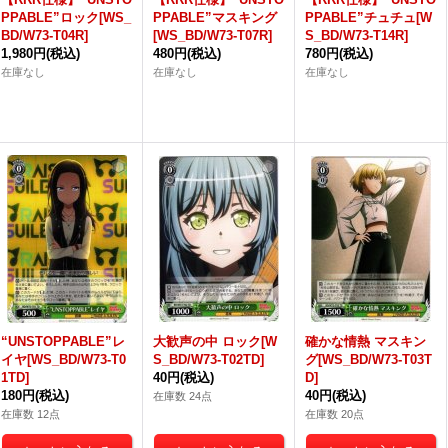
PPABLE”ロック[WS_
PPABLE”マスキング
PPABLE”チュチュ[W
BD/W73-T04R]
[WS_BD/W73-T07R]
S_BD/W73-T14R]
1,980円
(税込)
480円
(税込)
780円
(税込)
在庫なし
在庫なし
在庫なし
“UNSTOPPABLE”レ
大歓声の中 ロック[W
確かな情熱 マスキン
イヤ[WS_BD/W73-T0
S_BD/W73-T02TD]
グ[WS_BD/W73-T03T
1TD]
40円
(税込)
D]
180円
(税込)
40円
(税込)
在庫数 24点
在庫数 12点
在庫数 20点