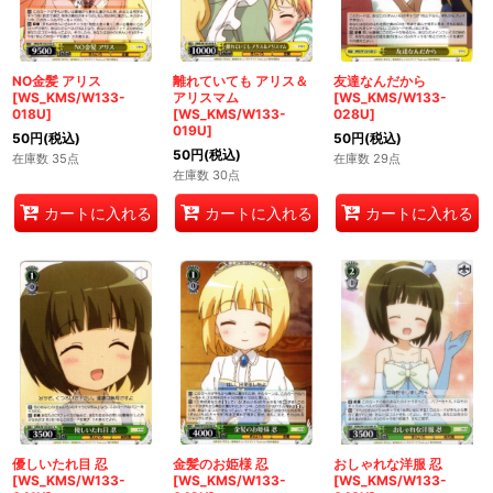
NO金髪 アリス
離れていても アリス＆
友達なんだから
[WS_KMS/W133-
アリスマム
[WS_KMS/W133-
018U]
[WS_KMS/W133-
028U]
019U]
50
円
(税込)
50
円
(税込)
50
円
(税込)
在庫数 35点
在庫数 29点
在庫数 30点
カートに入れる
カートに入れる
カートに入れる
優しいたれ目 忍
金髪のお姫様 忍
おしゃれな洋服 忍
[WS_KMS/W133-
[WS_KMS/W133-
[WS_KMS/W133-