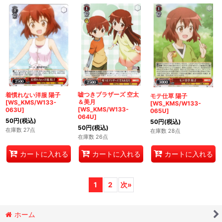
嘘つきブラザーズ 空太
着慣れない洋服 陽子
モテ仕草 陽子
＆美月
[WS_KMS/W133-
[WS_KMS/W133-
[WS_KMS/W133-
063U]
065U]
064U]
50
円
(税込)
50
円
(税込)
50
円
(税込)
在庫数 27点
在庫数 28点
在庫数 26点
カートに入れる
カートに入れる
カートに入れる
1
2
次
»
ホーム