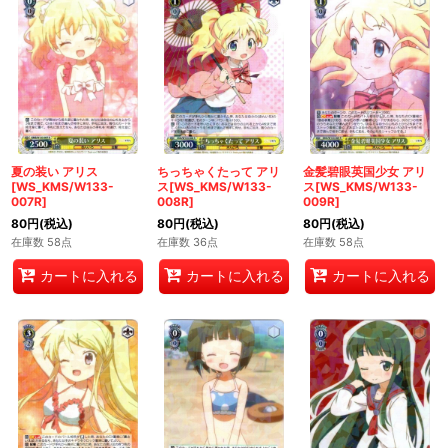
夏の装い アリス
ちっちゃくたって アリ
金髪碧眼英国少女 アリ
[WS_KMS/W133-
ス[WS_KMS/W133-
ス[WS_KMS/W133-
007R]
008R]
009R]
80
円
(税込)
80
円
(税込)
80
円
(税込)
在庫数 58点
在庫数 36点
在庫数 58点
カートに入れる
カートに入れる
カートに入れる