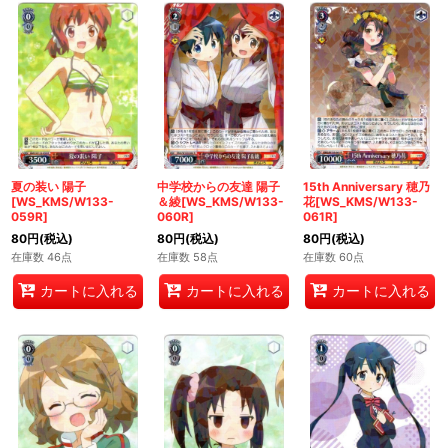
夏の装い 陽子
中学校からの友達 陽子
15th Anniversary 穂乃
[WS_KMS/W133-
＆綾[WS_KMS/W133-
花[WS_KMS/W133-
059R]
060R]
061R]
80
円
(税込)
80
円
(税込)
80
円
(税込)
在庫数 46点
在庫数 58点
在庫数 60点
カートに入れる
カートに入れる
カートに入れる