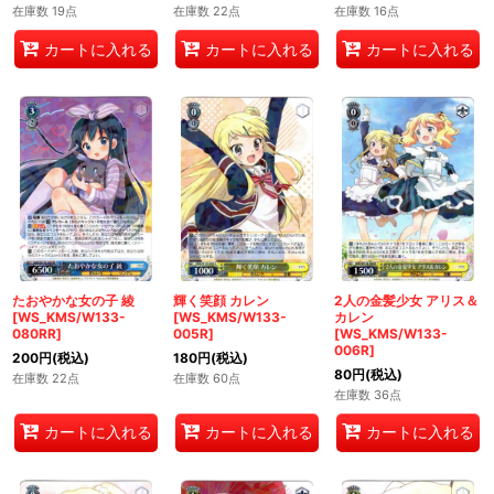
在庫数 19点
在庫数 22点
在庫数 16点
カートに入れる
カートに入れる
カートに入れる
たおやかな女の子 綾
輝く笑顔 カレン
2人の金髪少女 アリス＆
[WS_KMS/W133-
[WS_KMS/W133-
カレン
080RR]
005R]
[WS_KMS/W133-
006R]
200
円
(税込)
180
円
(税込)
80
円
(税込)
在庫数 22点
在庫数 60点
在庫数 36点
カートに入れる
カートに入れる
カートに入れる