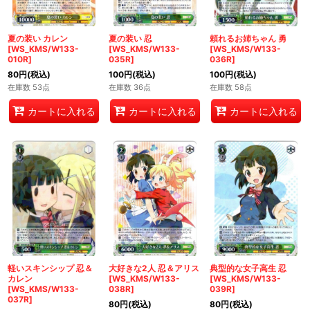
夏の装い カレン
夏の装い 忍
頼れるお姉ちゃん 勇
[WS_KMS/W133-
[WS_KMS/W133-
[WS_KMS/W133-
010R]
035R]
036R]
80
円
(税込)
100
円
(税込)
100
円
(税込)
在庫数 53点
在庫数 36点
在庫数 58点
カートに入れる
カートに入れる
カートに入れる
軽いスキンシップ 忍＆
大好きな2人 忍＆アリス
典型的な女子高生 忍
カレン
[WS_KMS/W133-
[WS_KMS/W133-
[WS_KMS/W133-
038R]
039R]
037R]
80
円
(税込)
80
円
(税込)