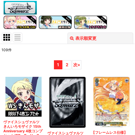
表示順変更
閉じる
109
件
表示数
:
1
2
次
»
在庫あり
並び順
:
絞り込む
ヴァイスシュヴァルツ
きんいろモザイク 15th
Anniversary 4枚コンプ
【フレームレス仕様】
ヴァイスシュヴァルツ