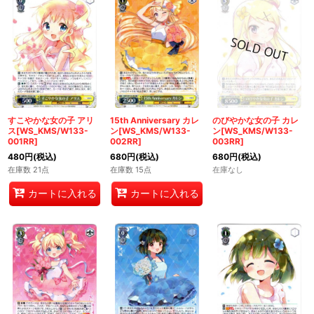
すこやかな女の子 アリ
15th Anniversary カレ
のびやかな女の子 カレ
ス[WS_KMS/W133-
ン[WS_KMS/W133-
ン[WS_KMS/W133-
001RR]
002RR]
003RR]
480
円
(税込)
680
円
(税込)
680
円
(税込)
在庫数 21点
在庫数 15点
在庫なし
カートに入れる
カートに入れる