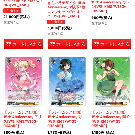
セット(RR・R・U・C・
15th Anniversary カレ
きんいろモザイク 15th
CR)[WS_KMS]
ン[WS_KMS/W133-
Anniversary R以下4枚
002bRR]
コンプセット(R・U・
C・CR)[WS_KMS]
31,800
円
(税込)
980
円
(税込)
在庫数 1点
在庫数 8点
5,800
円
(税込)
在庫数 1点
カートに入れる
カートに入れる
カートに入れる
【フレームレス仕様】
【フレームレス仕様】
【フレームレス仕様】
15th Anniversary アリ
15th Anniversary 忍
15th Anniversary 陽子
ス[WS_KMS/W133-
[WS_KMS/W133-
[WS_KMS/W133-
004bRR]
033bRR]
055bRR]
880
円
(税込)
1,780
円
(税込)
1,180
円
(税込)