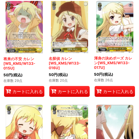
渾身の決めポーズ カレ
名探偵 カレン
将来の不安 カレン
ン[WS_KMS/W133-
[WS_KMS/W133-
[WS_KMS/W133-
017U]
016U]
015U]
50
円
(税込)
50
円
(税込)
50
円
(税込)
在庫数 26点
在庫数 20点
在庫数 29点
カートに入れる
カートに入れる
カートに入れる