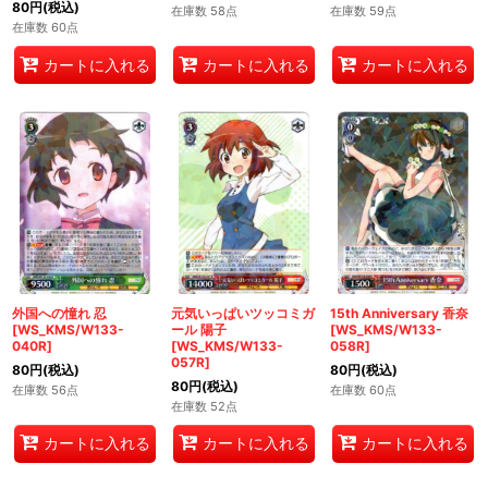
80
円
(税込)
在庫数 58点
在庫数 59点
在庫数 60点
カートに入れる
カートに入れる
カートに入れる
外国への憧れ 忍
元気いっぱいツッコミガ
15th Anniversary 香奈
[WS_KMS/W133-
ール 陽子
[WS_KMS/W133-
040R]
[WS_KMS/W133-
058R]
057R]
80
円
(税込)
80
円
(税込)
80
円
(税込)
在庫数 56点
在庫数 60点
在庫数 52点
カートに入れる
カートに入れる
カートに入れる