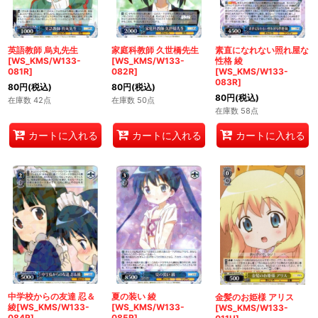
英語教師 烏丸先生
家庭科教師 久世橋先生
素直になれない照れ屋な
[WS_KMS/W133-
[WS_KMS/W133-
性格 綾
081R]
082R]
[WS_KMS/W133-
083R]
80
円
(税込)
80
円
(税込)
80
円
(税込)
在庫数 42点
在庫数 50点
在庫数 58点
カートに入れる
カートに入れる
カートに入れる
中学校からの友達 忍＆
夏の装い 綾
金髪のお姫様 アリス
綾[WS_KMS/W133-
[WS_KMS/W133-
[WS_KMS/W133-
084R]
085R]