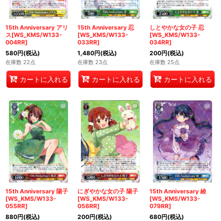
15th Anniversary アリ
15th Anniversary 忍
しとやかな女の子 忍
ス[WS_KMS/W133-
[WS_KMS/W133-
[WS_KMS/W133-
004RR]
033RR]
034RR]
580
円
(税込)
1,480
円
(税込)
200
円
(税込)
在庫数 22点
在庫数 23点
在庫数 25点
カートに入れる
カートに入れる
カートに入れる
15th Anniversary 陽子
にぎやかな女の子 陽子
15th Anniversary 綾
[WS_KMS/W133-
[WS_KMS/W133-
[WS_KMS/W133-
055RR]
056RR]
079RR]
880
円
(税込)
200
円
(税込)
680
円
(税込)