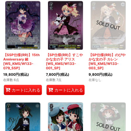
【SSP仕様(RR)】15th
【SP仕様(RR)】すこや
【SP仕様(RR)】のびや
Anniversary 綾
かな女の子 アリス
かな女の子 カレン
[WS_KMS/W133-
[WS_KMS/W133-
[WS_KMS/W133-
079_SSP]
001_SP]
003_SP]
19,800
円
(税込)
7,800
円
(税込)
9,800
円
(税込)
在庫数 6点
在庫数 7点
在庫なし
カートに入れる
カートに入れる