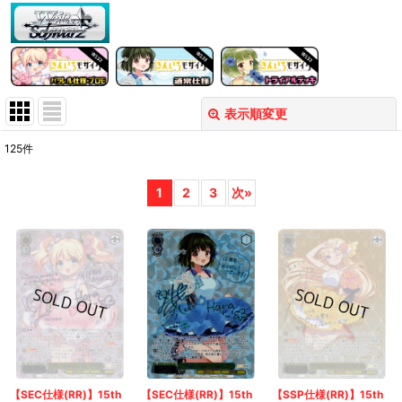
表示順変更
閉じる
125
件
表示数
:
1
2
3
次
»
在庫あり
並び順
:
絞り込む
【SEC仕様(RR)】15th
【SEC仕様(RR)】15th
【SSP仕様(RR)】15th