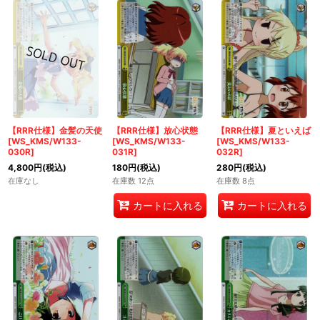
【RRR仕様】金髪の天使
【RRR仕様】放心状態
【RRR仕様】夏といえば
[WS_KMS/W133-
[WS_KMS/W133-
[WS_KMS/W133-
030R]
031R]
032R]
4,800
円
(税込)
180
円
(税込)
280
円
(税込)
在庫なし
在庫数 12点
在庫数 8点
カートに入れる
カートに入れる