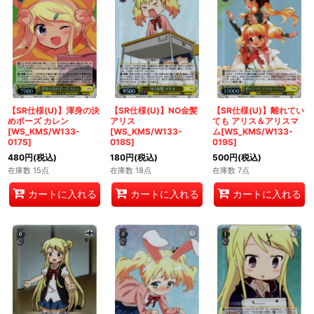
【SR仕様(U)】渾身の決
【SR仕様(U)】NO金髪
【SR仕様(U)】離れてい
めポーズ カレン
アリス
ても アリス＆アリスマ
[WS_KMS/W133-
[WS_KMS/W133-
ム[WS_KMS/W133-
017S]
018S]
019S]
480
円
(税込)
180
円
(税込)
500
円
(税込)
在庫数 15点
在庫数 18点
在庫数 7点
カートに入れる
カートに入れる
カートに入れる