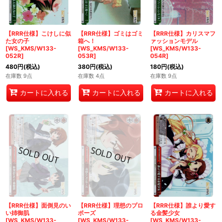
【RRR仕様】こけしに似
【RRR仕様】ゴミはゴミ
【RRR仕様】カリスマフ
た女の子
箱へ！
ァッションモデル
[WS_KMS/W133-
[WS_KMS/W133-
[WS_KMS/W133-
052R]
053R]
054R]
480
円
(税込)
380
円
(税込)
180
円
(税込)
在庫数 9点
在庫数 4点
在庫数 9点
カートに入れる
カートに入れる
カートに入れる
【RRR仕様】面倒見のい
【RRR仕様】理想のプロ
【RRR仕様】誰より愛す
い姉御肌
ポーズ
る金髪少女
[WS_KMS/W133-
[WS_KMS/W133-
[WS_KMS/W133-