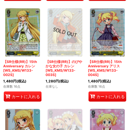
【SR仕様(RR)】15th
【SR仕様(RR)】のびや
【SR仕様(RR)】15th
Anniversary カレン
かな女の子 カレン
Anniversary アリス
[WS_KMS/W133-
[WS_KMS/W133-
[WS_KMS/W133-
002S]
003S]
004S]
1,480
円
(税込)
1,280
円
(税込)
1,480
円
(税込)
在庫数 16点
在庫なし
在庫数 16点
カートに入れる
カートに入れる