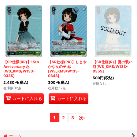
【SR仕様(RR)】15th
【SR仕様(RR)】しとや
【SR仕様(R)】夏の装い
Anniversary 忍
かな女の子 忍
忍[WS_KMS/W133-
[WS_KMS/W133-
[WS_KMS/W133-
035S]
033S]
034S]
500
円
(税込)
2,480
円
(税込)
300
円
(税込)
在庫なし
在庫数 12点
在庫数 17点
カートに入れる
カートに入れる
1
2
3
次
»
ホーム