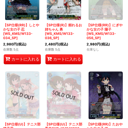
【SP仕様(RR)】しとや
【SP仕様(R)】頼れるお
【SP仕様(RR)】にぎや
かな女の子 忍
姉ちゃん 勇
かな女の子 陽子
[WS_KMS/W133-
[WS_KMS/W133-
[WS_KMS/W133-
034_SP]
036_SP]
056_SP]
2,980
円
(税込)
2,480
円
(税込)
2,980
円
(税込)
在庫数 5点
在庫数 5点
在庫なし
カートに入れる
カートに入れる
【SP仕様(U)】テニス部
【SP仕様(U)】テニス部
【SP仕様(RR)】たおや