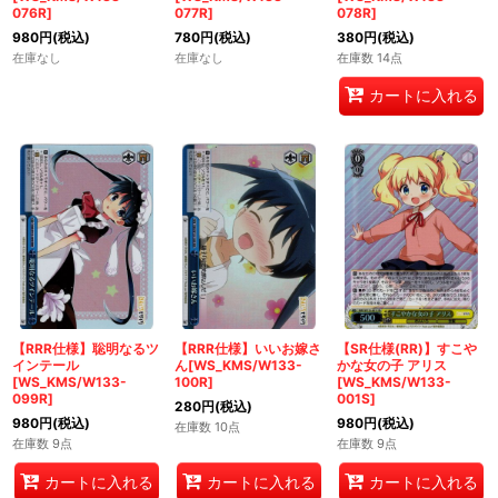
076R]
077R]
078R]
980
円
(税込)
780
円
(税込)
380
円
(税込)
在庫なし
在庫なし
在庫数 14点
カートに入れる
【RRR仕様】聡明なるツ
【RRR仕様】いいお嫁さ
【SR仕様(RR)】すこや
インテール
ん[WS_KMS/W133-
かな女の子 アリス
[WS_KMS/W133-
100R]
[WS_KMS/W133-
099R]
001S]
280
円
(税込)
980
円
(税込)
980
円
(税込)
在庫数 10点
在庫数 9点
在庫数 9点
カートに入れる
カートに入れる
カートに入れる