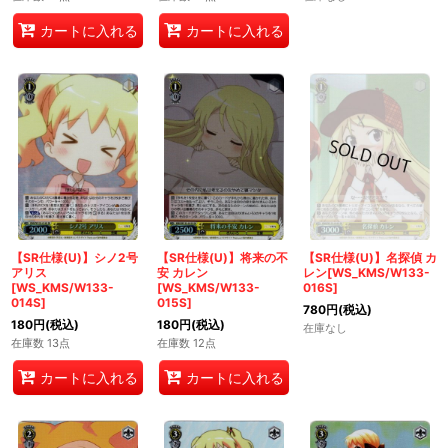
カートに入れる
カートに入れる
【SR仕様(U)】シノ2号
【SR仕様(U)】将来の不
【SR仕様(U)】名探偵 カ
アリス
安 カレン
レン[WS_KMS/W133-
[WS_KMS/W133-
[WS_KMS/W133-
016S]
014S]
015S]
780
円
(税込)
180
円
(税込)
180
円
(税込)
在庫なし
在庫数 13点
在庫数 12点
カートに入れる
カートに入れる