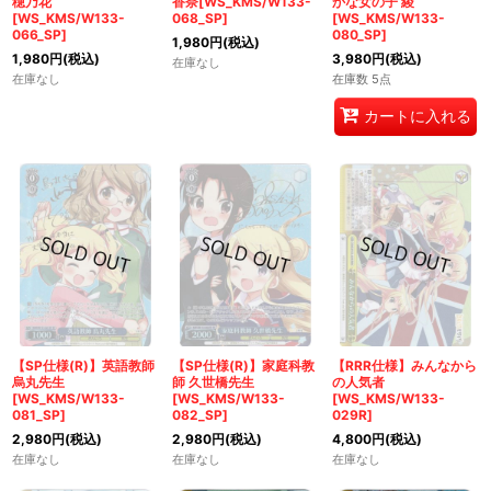
穂乃花
香奈[WS_KMS/W133-
かな女の子 綾
[WS_KMS/W133-
068_SP]
[WS_KMS/W133-
066_SP]
080_SP]
1,980
円
(税込)
1,980
円
(税込)
3,980
円
(税込)
在庫なし
在庫なし
在庫数 5点
カートに入れる
【SP仕様(R)】英語教師
【SP仕様(R)】家庭科教
【RRR仕様】みんなから
烏丸先生
師 久世橋先生
の人気者
[WS_KMS/W133-
[WS_KMS/W133-
[WS_KMS/W133-
081_SP]
082_SP]
029R]
2,980
円
(税込)
2,980
円
(税込)
4,800
円
(税込)
在庫なし
在庫なし
在庫なし