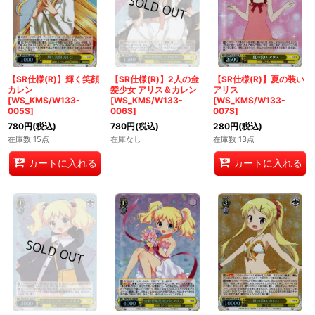
【SR仕様(R)】輝く笑顔
【SR仕様(R)】2人の金
【SR仕様(R)】夏の装い
カレン
髪少女 アリス＆カレン
アリス
[WS_KMS/W133-
[WS_KMS/W133-
[WS_KMS/W133-
005S]
006S]
007S]
780
円
(税込)
780
円
(税込)
280
円
(税込)
在庫数 15点
在庫なし
在庫数 13点
カートに入れる
カートに入れる