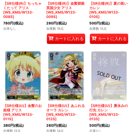
【SR仕様(R)】ちっちゃ
【SR仕様(R)】金髪碧眼
【SR仕様(R)】夏の装い
くたって アリス
英国少女 アリス
カレン
[WS_KMS/W133-
[WS_KMS/W133-
[WS_KMS/W133-
008S]
009S]
010S]
780
円
(税込)
280
円
(税込)
500
円
(税込)
在庫なし
在庫数 16点
在庫数 15点
カートに入れる
カートに入れる
【SR仕様(U)】金髪のお
【SR仕様(U)】あふれる
【SR仕様(U)】夏休みの
姫様 アリス
オーラ カレン
行先 カレン
[WS_KMS/W133-
[WS_KMS/W133-
[WS_KMS/W133-
011S]
012S]
013S]
380
円
(税込)
280
円
(税込)
500
円
(税込)
在庫数 12点
在庫数 14点
在庫なし