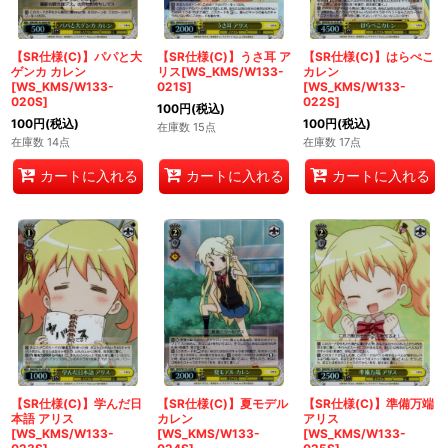
【SR仕様(C)】パパと大
【SR仕様(C)】うさ耳 ア
【SR仕様(C)】はらぺこ
ゲンカ カレン
リス[WS_KMS/W133-
カレン
[WS_KMS/W133-
021S]
[WS_KMS/W133-
020S]
022S]
100
円
(税込)
100
円
(税込)
100
円
(税込)
在庫数 15点
在庫数 14点
在庫数 17点
カートに入れる
カートに入れる
カートに入れる
【SR仕様(C)】学んだ日
【SR仕様(C)】夏モデル
【SR仕様(C)】準備万端
本語 アリス
カレン
アリス
[WS_KMS/W133-
[WS_KMS/W133-
[WS_KMS/W133-