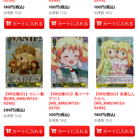
023S]
024S]
025S]
180
円
(税込)
100
円
(税込)
100
円
(税込)
在庫数 12点
在庫数 17点
在庫数 16点
カートに入れる
カートに入れる
カートに入れる
【SR仕様(C)】カレン船
【SR仕様(C)】鬼コーチ
【SR仕様(U)】友達なん
長[WS_KMS/W133-
アリス
だから
026S]
[WS_KMS/W133-
[WS_KMS/W133-
027S]
028S]
280
円
(税込)
100
円
(税込)
780
円
(税込)
在庫数 10点
在庫数 16点
在庫数 15点
カートに入れる
カートに入れる
カートに入れる