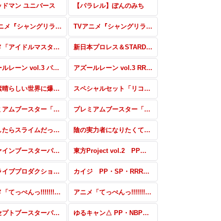
ッドマン ユニバース
【パラレル】ぽんのみち
TVアニメ『シャングリラ・フロンティア』パラレル
TVアニメ『シャングリラ・フロンティア』RRR・RR・R・C・Re
アニメ「アイドルマスター ミリオンライブ！」 RRR・RR・R・C・Re
新日本プロレス＆STARDOM パラレル(スターダム)
アズールレーン vol.3 パラレル
アズールレーン vol.3 RRR・RR・R・C・Re
この素晴らしい世界に爆焔を！ RRR・RR・R・C・Re
スペシャルセット「リコリス・リコイル」パラレル・PR
プレミアムブースター「新日本プロレス＆STARDOM」 SSP・PBR+・PBP+
プレミアムブースター「新日本プロレス＆STARDOM」 PBR・PBP
転生したらスライムだった件 転スラ日記 SDR・GRe・RRR・RR・R・C・Re
陰の実力者になりたくて！ PP・SP・GRe・RRR+・RR+・R+・C+・Re+
リファインブースターパック 東方Project PP・SP・RRR+・RR+・R+・C+・Re+・Re
東方Project vol.2 PP・SP・RRR+・RR+・R+・C+・Re+
ホロライブプロダクション Vol.2 パートナー
カイジ PP・SP・RRR+・RR+・R+・C+・Re+・PR
アニメ「てっぺんっ!!!!!!!!!!!!!!!」 PP・NBP・SP・RRR+・RR+・R+・C+・Re+・PR
アニメ「てっぺんっ!!!!!!!!!!!!!!!」 RRR・RR・R・C・Re
コンセプトブースターパック「BanG Dream! ガルパ☆ピコ ふぃーばー！」 SS・S
ゆるキャン△ PP・NBP・SP・RRR+・RR+・C+・Re+