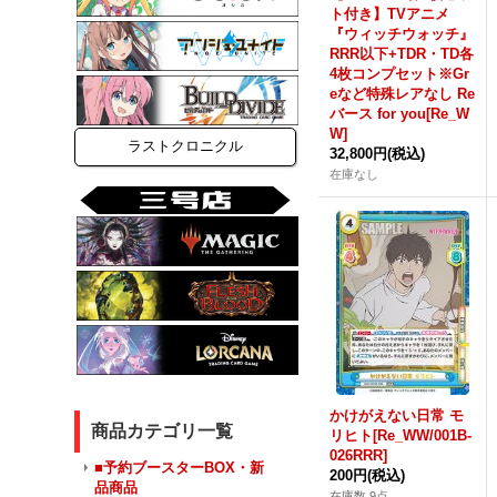
ト付き】TVアニメ
『ウィッチウォッチ』
RRR以下+TDR・TD各
4枚コンプセット※Gr
eなど特殊レアなし Re
バース for you[Re_W
W]
ラストクロニクル
32,800円
(税込)
在庫なし
かけがえない日常 モ
商品カテゴリ一覧
リヒト[Re_WW/001B-
026RRR]
■予約ブースターBOX・新
200円
(税込)
品商品
在庫数 9点