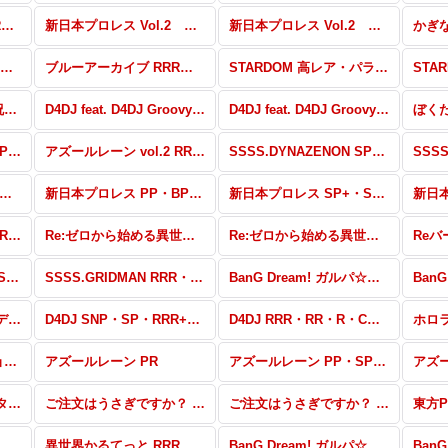
ゆるキャン△ RRR・RR・R・C・Re
新日本プロレス Vol.2 高レア・パラレル
新日本プロレス Vol.2 RRR・RR・R・C・Re
ブルーアーカイブ PP・NBP・SP・RRR+・RR+・C+・Re+
ブルーアーカイブ RRR・RR・R・C・Re
STARDOM 高レア・パラレル
この素晴らしい世界に祝福を！ RRR・RR・R・C・Re
D4DJ feat. D4DJ Groovy Mix+Edition PP・SP・RRR+・RR+・R+・C+・Re+
D4DJ feat. D4DJ Groovy Mix+Edition RRR・RR・R・C・Re
アズールレーン vol.2 PP・NBP・SP・RRR+・RR+・R+・C+・Re+
アズールレーン vol.2 RRR・RR・R・C・Re
SSSS.DYNAZENON SP・R+・C+・ReR+・ReC+
ジラ S.P<シンギュラポイント> RRR・RR・R・C・Re
新日本プロレス PP・BP+・BP・PR
新日本プロレス SP+・SP・RR+・R+・C+・Re+
ひぐらしのなく頃に 業 RRR・RR・R・C・ReR・ReC
Re:ゼロから始める異世界生活 SP・R+・C+・ReR+・ReC+
Re:ゼロから始める異世界生活 RRR・RR・R・C・ReR・ReC
SSSS.GRIDMAN PP・SP・RRR+・RR+・R+・C+・Re+・PR
SSSS.GRIDMAN RRR・RR・R・C・Re
BanG Dream! ガルパ☆ピコ 〜大盛り〜 SP・NBP・PR・RRR＋・RR＋・R＋・C＋・Re＋
アイドルマスター シンデレラガールズ劇場 HR・RR・R・C・ReR・ReC
D4DJ SNP・SP・RRR+・R+・C+・ReR+・ReC+
D4DJ RRR・RR・R・C・ReR・ReC
ホロライブプロダクション RRR・RR・R・C・ReR・ReC
アズールレーン PR
アズールレーン PP・SP・RRR+・RR+・R+・C+・ReR+・ReC+
少女☆歌劇 レヴュースタァライト -Re LIVE- RRR・RR・R・C・ReR・ReC
ご注文はうさぎですか？ BLOOM PP・SP・RRR+・RR+・R+・C+・ReR+・ReC+
ご注文はうさぎですか？ BLOOM RRR・RR・R・C・ReR・ReC
異世界かるてっと UR・SP+・SR+・SR
異世界かるてっと RRR・RR・R・C・ReR・ReC
BanG Dream! ガルパ☆ピコ SEC・UR・SP+・SP・SR+・SR