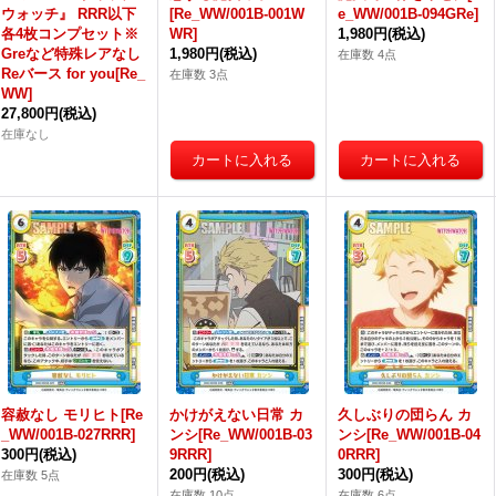
ウォッチ』 RRR以下
[Re_WW/001B-001W
e_WW/001B-094GRe]
各4枚コンプセット※
WR]
1,980円
(税込)
Greなど特殊レアなし
1,980円
(税込)
在庫数 4点
Reバース for you[Re_
在庫数 3点
WW]
27,800円
(税込)
在庫なし
容赦なし モリヒト[Re
かけがえない日常 カ
久しぶりの団らん カ
_WW/001B-027RRR]
ンシ[Re_WW/001B-03
ンシ[Re_WW/001B-04
300円
(税込)
9RRR]
0RRR]
200円
(税込)
300円
(税込)
在庫数 5点
在庫数 10点
在庫数 6点