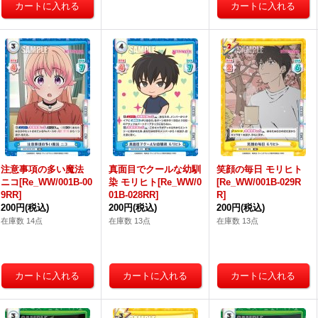
注意事項の多い魔法
真面目でクールな幼馴
笑顔の毎日 モリヒト
ニコ[Re_WW/001B-00
染 モリヒト[Re_WW/0
[Re_WW/001B-029R
9RR]
01B-028RR]
R]
200円
(税込)
200円
(税込)
200円
(税込)
在庫数 14点
在庫数 13点
在庫数 13点