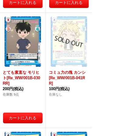
とても素直な モリヒ
コミュ力の塊 カンシ
ト[Re_WW/001B-030
[Re_WW/001B-041R
RR]
R]
200円
(税込)
100円
(税込)
在庫数 9点
在庫なし