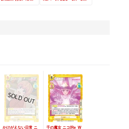
かけがえない日常 ニ
千の魔女 ニコ[Re_W