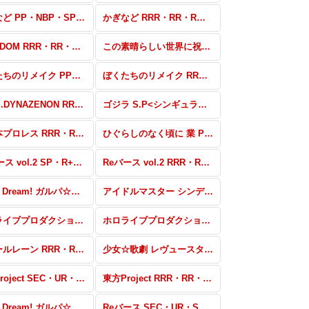
かぎなど PP・NBP・SP・RRR+・RR+・C+・Re+
かぎなど RRR・RR・R・C・Re
STARDOM RRR・RR・R・C・Re
この素晴らしい世界に祝福を！ 高レア・パラレル
ぼくたちのリメイク PP・SP・RRR+・RR+・R+・C+・Re+
ぼくたちのリメイク RRR・RR・R・C・Re
SSSS.DYNAZENON RRR・RR・R・C・Re
ゴジラ S.P<シンギュラポイント> SPR・RRR+・RR+・R+・C+・Re+
新日本プロレス RRR・RR・R・C・Re
ひぐらしのなく頃に 業 PP・ReSP・SP・BP+・BP・RRR+・RR+・R+・C+・Re+
Reバース vol.2 SP・R+・C+・ReR+・ReC+
Reバース vol.2 RRR・RR・R・C・ReR・ReC
BanG Dream! ガルパ☆ピコ 〜大盛り〜 RRR・RR・R・C・Re
アイドルマスター シンデレラガールズ劇場 SP・IR・C+・Re+・P
ホロライブプロダクション SP・SNP
ホロライブプロダクション R+・C+・ReR+・ReC+・BP
アズールレーン RRR・RR・R・C・ReR・ReC
少女☆歌劇 レヴュースタァライト -Re LIVE- SP・R+・C+・ReR+・ReC+
東方Project SEC・UR・SP・SR+・SR
東方Project RRR・RR・R・C・ReR・ReC
BanG Dream! ガルパ☆ピコ RRR・RR・R・C・ReR・ReC
Reバース SEC・UR・SP+・SR+・SR