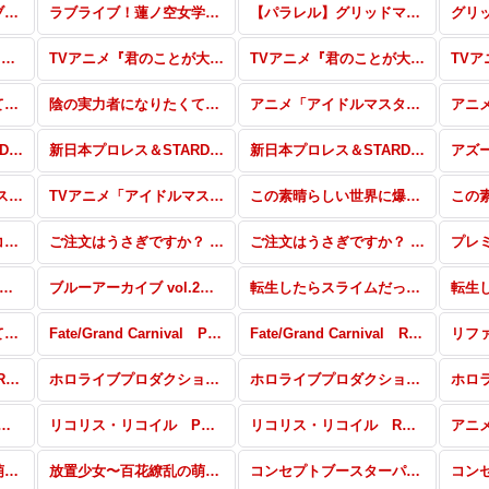
【パラレル】ラブライブ！蓮ノ空女学院スクールアイドルクラブ
ラブライブ！蓮ノ空女学院スクールアイドルクラブ
【パラレル】グリッドマン ユニバース
グリ
ぽんのみち RRR・RR・R・C・Re
TVアニメ『君のことが大大大大大好きな100人の彼女』パラレル
TVアニメ『君のことが大大大大大好きな100人の彼女』RRR・RR・R・C・Re
陰の実力者になりたくて！ vol.2 パラレル
陰の実力者になりたくて！ vol.2 RRR・RR・R・C・Re
アニメ「アイドルマスター ミリオンライブ！」パラレル
新日本プロレス＆STARDOM RRR・RR・R・C・Re(スターダム)
新日本プロレス＆STARDOM パラレル(新日本プロレス)
新日本プロレス＆STARDOM RRR・RR・R・C・Re(新日本プロレス)
TVアニメ「アイドルマスター シンデレラガールズ U149」パラレル
TVアニメ「アイドルマスター シンデレラガールズ U149」RRR・RR・R・C・Re
この素晴らしい世界に爆焔を！ パラレル
スペシャルセット「リコリス・リコイル」
ご注文はうさぎですか？ BLOOM vol.2 パラレル
ご注文はうさぎですか？ BLOOM vol.2 RRR以下
ーアーカイブ vol.2 PP・NBP・SP・RRR+・RR+・C+・Re+
ブルーアーカイブ vol.2 RRR・RR・R・C・Re
転生したらスライムだった件 転スラ日記 PP・NBP・SP・Gre+・RRR+・RR+・R+・C+・Re+
陰の実力者になりたくて！ SDR・GRe・RRR・RR・R・C・Re
Fate/Grand Carnival PP・SP・RRR+・RR+・R+・C+・Re+
Fate/Grand Carnival RRR・RR・R・C・Re
東方Project vol.2 RRR・RR・R・C・Re
ホロライブプロダクション Vol.2 SNP・PP・SP・RRR+・RR+・R+・C+・Re+
ホロライブプロダクション Vol.2 RRR・RR・R・C・Re
 RRR・RR・R・C・Re
リコリス・リコイル PP・NBP・SP・RRR+・RR+・R+・C+・Re+・PR
リコリス・リコイル RRR・RR・R・C・Re
放置少女〜百花繚乱の萌姫たち〜 SNP・PP・SP・RRR+・RR+・R+・C+・Re+・PR
放置少女〜百花繚乱の萌姫たち〜 RRR・RR・R・C・Re
コンセプトブースターパック「BanG Dream! ガルパ☆ピコ ふぃーばー！」 UR・SP・CP