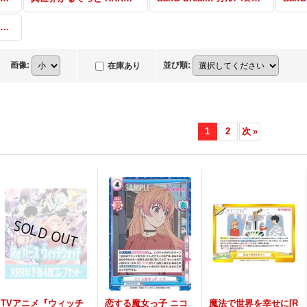
Reバース RRR・RR・R・C・ReR・ReC
画像
:
並び順
:
在庫あり
1
2
次
»
TVアニメ『ウィッチ
恋する魔女っ子 ニコ
魔法で世界を幸せに[R