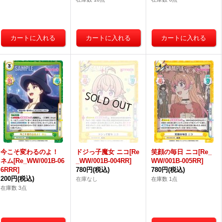
今こそ変わるのよ！
ドジっ子魔女 ニコ[Re
笑顔の毎日 ニコ[Re_
ネム[Re_WW/001B-06
_WW/001B-004RR]
WW/001B-005RR]
6RRR]
780円
(税込)
780円
(税込)
200円
(税込)
在庫なし
在庫数 1点
在庫数 3点