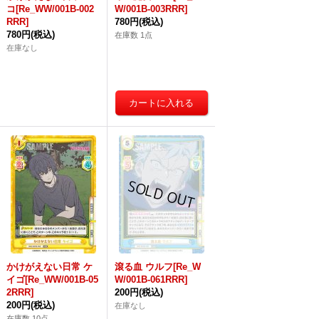
コ[Re_WW/001B-002
W/001B-003RRR]
RRR]
780円
(税込)
780円
(税込)
在庫数 1点
在庫なし
かけがえない日常 ケ
滾る血 ウルフ[Re_W
イゴ[Re_WW/001B-05
W/001B-061RRR]
2RRR]
200円
(税込)
200円
(税込)
在庫なし
在庫数 10点