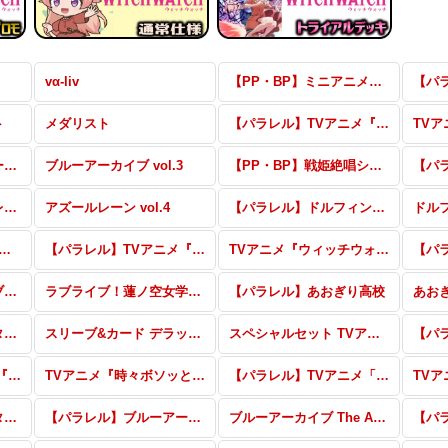
vα-liv
【PP・BP】ミニアニメ「元祖！バンドリちゃん」
ト
メダリスト
【パラレル】TVアニメ『ウィッチウォッチ』 vol.2
【パラレル】ブルーアーカイブ vol.3
ブルーアーカイブ vol.3
【PP・BP】戦姫絶唱シンフォギアXD UNLIMITED
【パラレル】アズールレーン vol.4
アズールレーン vol.4
【パラレル】ドルフィンウェーブ
ドル
:ゼロから始める異世界生活 vol.2
【パラレル】TVアニメ『ウィッチウォッチ』
TVアニメ『ウィッチウォッチ』
【パラレル】ラブライブ！蓮ノ空女学院スクールアイドルクラブ vol.2
ラブライブ！蓮ノ空女学院スクールアイドルクラブ vol.2
【パラレル】あおぎり高校
あお
アニメ「アイドルマスター シャイニーカラーズ2nd season」
スリーブ&カード デラックスセット ラブライブ！蓮ノ空女学院スクールアイドルクラブ
スペシャルセット TVアニメ『シャングリラ・フロンティア』
【パラレル】TVアニメ『時々ボソッとロシア語でデレる隣のアーリャさん』
TVアニメ『時々ボソッとロシア語でデレる隣のアーリャさん』
【パラレル】TVアニメ「この素晴らしい世界に祝福を！3」
アニメ「アイドルマスター シャイニーカラーズ」
【パラレル】ブルーアーカイブ The Animation
ブルーアーカイブ The Animation