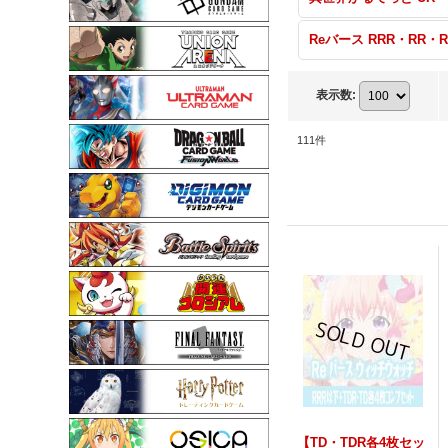
表示数
:
111
件
【TD・TDR各4枚セッ