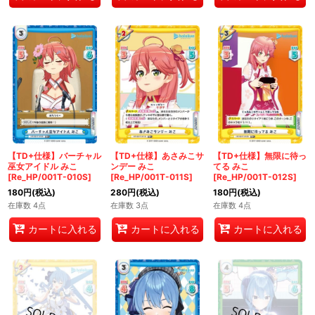
【TD+仕様】バーチャル
【TD+仕様】あさみこサ
【TD+仕様】無限に待っ
巫女アイドル みこ
ンデー みこ
てる みこ
[Re_HP/001T-010S]
[Re_HP/001T-011S]
[Re_HP/001T-012S]
180
円
(税込)
280
円
(税込)
180
円
(税込)
在庫数 4点
在庫数 3点
在庫数 4点
カートに入れる
カートに入れる
カートに入れる