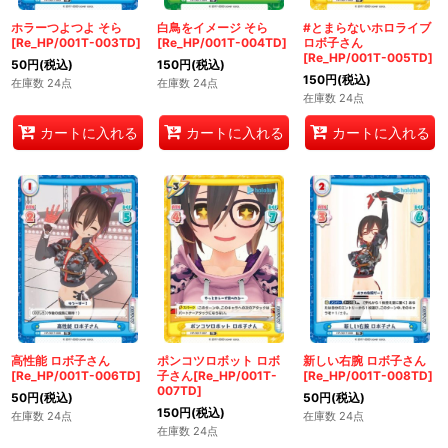
ホラーつよつよ そら
白鳥をイメージ そら
#とまらないホロライブ
[Re_HP/001T-003TD]
[Re_HP/001T-004TD]
ロボ子さん
[Re_HP/001T-005TD]
50
円
(税込)
150
円
(税込)
150
円
(税込)
在庫数 24点
在庫数 24点
在庫数 24点
カートに入れる
カートに入れる
カートに入れる
高性能 ロボ子さん
ポンコツロボット ロボ
新しい右腕 ロボ子さん
[Re_HP/001T-006TD]
子さん[Re_HP/001T-
[Re_HP/001T-008TD]
007TD]
50
円
(税込)
50
円
(税込)
150
円
(税込)
在庫数 24点
在庫数 24点
在庫数 24点