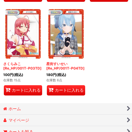
さくらみこ
星街すいせい
[Re_HP/001T-P03TD]
[Re_HP/001T-P04TD]
100
円
(税込)
180
円
(税込)
在庫数 15点
在庫数 6点
カートに入れる
カートに入れる
ホーム
マイページ
カートを観る