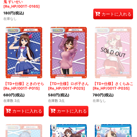
鬼 すいせい
[Re_HP/001T-016S]
180
円
(税込)
カートに入れる
在庫なし
【TD+仕様】ときのそら
【TD+仕様】ロボ子さん
【TD+仕様】さくらみこ
[Re_HP/001T-P01S]
[Re_HP/001T-P02S]
[Re_HP/001T-P03S]
680
円
(税込)
580
円
(税込)
780
円
(税込)
在庫数 3点
在庫数 3点
在庫なし
カートに入れる
カートに入れる