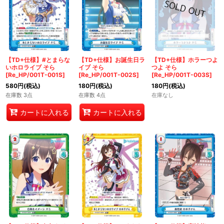
【TD+仕様】#とまらな
【TD+仕様】お誕生日ラ
【TD+仕様】ホラーつよ
いホロライブ そら
イブ そら
つよ そら
[Re_HP/001T-001S]
[Re_HP/001T-002S]
[Re_HP/001T-003S]
580
円
(税込)
180
円
(税込)
180
円
(税込)
在庫数 3点
在庫数 4点
在庫なし
カートに入れる
カートに入れる