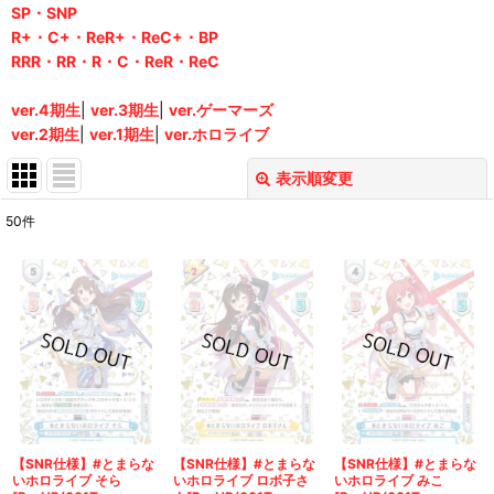
SP・SNP
R+・C+・ReR+・ReC+・BP
RRR・RR・R・C・ReR・ReC
ver.4期生
|
ver.3期生
|
ver.ゲーマーズ
ver.2期生
|
ver.1期生
|
ver.ホロライブ
表示順変更
閉じる
50
件
表示数
:
在庫あり
並び順
:
絞り込む
【SNR仕様】#とまらな
【SNR仕様】#とまらな
【SNR仕様】#とまらな
いホロライブ そら
いホロライブ ロボ子さ
いホロライブ みこ