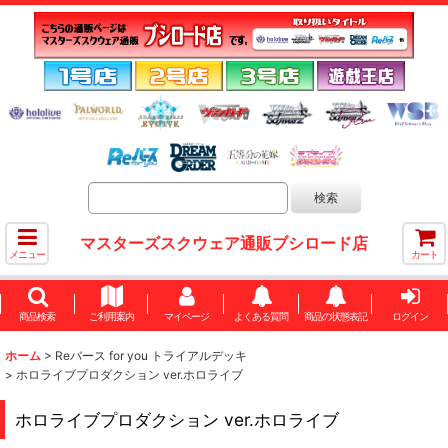
マスターズスクウェア通販ブシロード店
メニュー
カート
商品検索
ご利用案内
マイページ
よくある質問
商品の状態表記
ログイン
ホーム
>
Reバース for you トライアルデッキ
>
ホロライブプロダクション ver.ホロライブ
ホロライブプロダクション ver.ホロライブ