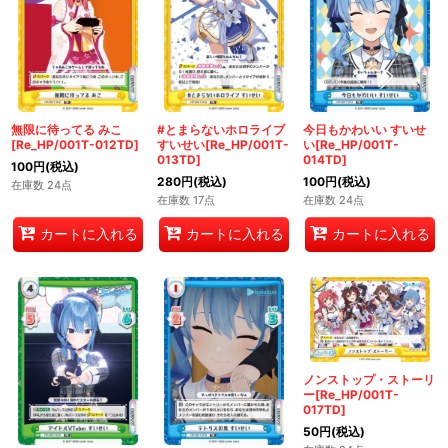
無限に待ってる みこ
#とまらないホロライブ
今日もかわいい すいせ
[Re_HP/001T-012TD]
すいせい[Re_HP/001T-
い[Re_HP/001T-
013TD]
014TD]
100
円
(税込)
280
円
(税込)
100
円
(税込)
在庫数 24点
在庫数 17点
在庫数 24点
カートに入れる
カートに入れる
カートに入れる
ノンストップ・ストーリ
ー[Re_HP/001T-
017TD]
50
円
(税込)