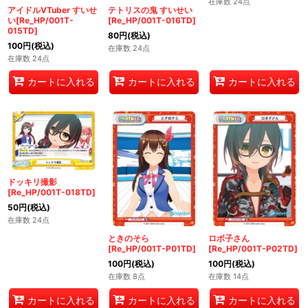
在庫数 24点
アイドルVTuber すいせ
テトリスの鬼 すいせい
い[Re_HP/001T-
[Re_HP/001T-016TD]
015TD]
80
円
(税込)
100
円
(税込)
在庫数 24点
在庫数 24点
カートに入れる
カートに入れる
カートに入れる
ドッキリ撮影
[Re_HP/001T-018TD]
50
円
(税込)
在庫数 24点
ときのそら
ロボ子さん
[Re_HP/001T-P01TD]
[Re_HP/001T-P02TD]
100
円
(税込)
100
円
(税込)
在庫数 8点
在庫数 14点
カートに入れる
カートに入れる
カートに入れる