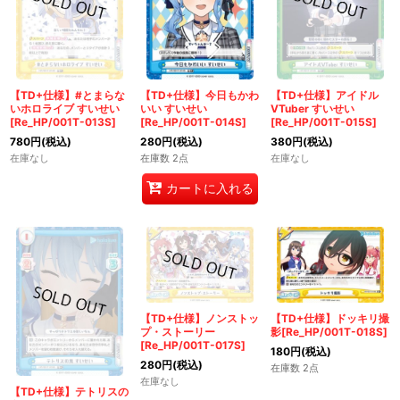
【TD+仕様】#とまらな
【TD+仕様】今日もかわ
【TD+仕様】アイドル
いホロライブ すいせい
いい すいせい
VTuber すいせい
[Re_HP/001T-013S]
[Re_HP/001T-014S]
[Re_HP/001T-015S]
780
円
(税込)
280
円
(税込)
380
円
(税込)
在庫なし
在庫数 2点
在庫なし
カートに入れる
【TD+仕様】ノンストッ
【TD+仕様】ドッキリ撮
プ・ストーリー
影[Re_HP/001T-018S]
[Re_HP/001T-017S]
180
円
(税込)
280
円
(税込)
在庫数 2点
在庫なし
【TD+仕様】テトリスの