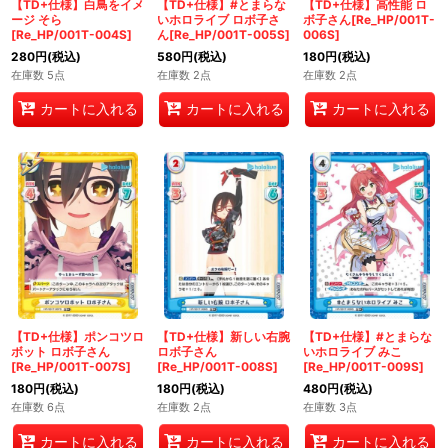
【TD+仕様】白鳥をイメ
【TD+仕様】#とまらな
【TD+仕様】高性能 ロ
ージ そら
いホロライブ ロボ子さ
ボ子さん[Re_HP/001T-
[Re_HP/001T-004S]
ん[Re_HP/001T-005S]
006S]
280
円
(税込)
580
円
(税込)
180
円
(税込)
在庫数 5点
在庫数 2点
在庫数 2点
カートに入れる
カートに入れる
カートに入れる
【TD+仕様】ポンコツロ
【TD+仕様】新しい右腕
【TD+仕様】#とまらな
ボット ロボ子さん
ロボ子さん
いホロライブ みこ
[Re_HP/001T-007S]
[Re_HP/001T-008S]
[Re_HP/001T-009S]
180
円
(税込)
180
円
(税込)
480
円
(税込)
在庫数 6点
在庫数 2点
在庫数 3点
カートに入れる
カートに入れる
カートに入れる