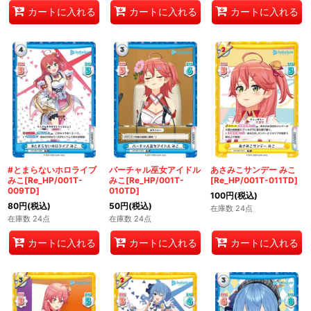
カートに入れる
カートに入れる
カートに入れる
#とまらないホロライブ
バーチャル巫女アイドル
あさみこサンデー みこ
みこ[Re_HP/001T-
みこ[Re_HP/001T-
[Re_HP/001T-011TD]
009TD]
010TD]
100
円
(税込)
80
円
(税込)
50
円
(税込)
在庫数 24点
在庫数 24点
在庫数 24点
カートに入れる
カートに入れる
カートに入れる