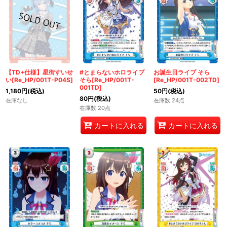
【TD+仕様】星街すいせ
#とまらないホロライブ
お誕生日ライブ そら
い[Re_HP/001T-P04S]
そら[Re_HP/001T-
[Re_HP/001T-002TD]
001TD]
1,180
円
(税込)
50
円
(税込)
80
円
(税込)
在庫なし
在庫数 24点
在庫数 20点
カートに入れる
カートに入れる