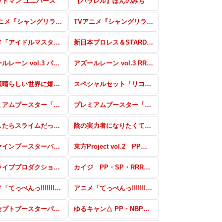
ッドマン ユニバース
【パラレル】ぽんのみち
TVアニメ『シャングリラ・フロンティア』パラレル
TVアニメ『シャングリラ・フロンティア』RRR・RR・R・C・Re
アニメ「アイドルマスター ミリオンライブ！」 RRR・RR・R・C・Re
新日本プロレス＆STARDOM パラレル(スターダム)
アズールレーン vol.3 パラレル
アズールレーン vol.3 RRR・RR・R・C・Re
この素晴らしい世界に爆焔を！ RRR・RR・R・C・Re
スペシャルセット「リコリス・リコイル」パラレル・PR
プレミアムブースター「新日本プロレス＆STARDOM」 SSP・PBR+・PBP+
プレミアムブースター「新日本プロレス＆STARDOM」 PBR・PBP
転生したらスライムだった件 転スラ日記 SDR・GRe・RRR・RR・R・C・Re
陰の実力者になりたくて！ PP・SP・GRe・RRR+・RR+・R+・C+・Re+
リファインブースターパック 東方Project PP・SP・RRR+・RR+・R+・C+・Re+・Re
東方Project vol.2 PP・SP・RRR+・RR+・R+・C+・Re+
ホロライブプロダクション Vol.2 パートナー
カイジ PP・SP・RRR+・RR+・R+・C+・Re+・PR
アニメ「てっぺんっ!!!!!!!!!!!!!!!」 PP・NBP・SP・RRR+・RR+・R+・C+・Re+・PR
アニメ「てっぺんっ!!!!!!!!!!!!!!!」 RRR・RR・R・C・Re
コンセプトブースターパック「BanG Dream! ガルパ☆ピコ ふぃーばー！」 SS・S
ゆるキャン△ PP・NBP・SP・RRR+・RR+・C+・Re+