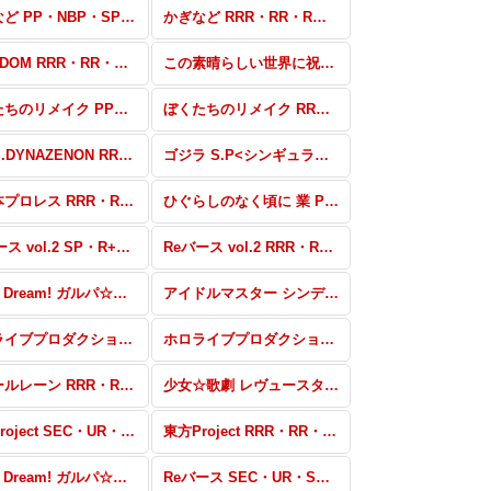
かぎなど PP・NBP・SP・RRR+・RR+・C+・Re+
かぎなど RRR・RR・R・C・Re
STARDOM RRR・RR・R・C・Re
この素晴らしい世界に祝福を！ 高レア・パラレル
ぼくたちのリメイク PP・SP・RRR+・RR+・R+・C+・Re+
ぼくたちのリメイク RRR・RR・R・C・Re
SSSS.DYNAZENON RRR・RR・R・C・Re
ゴジラ S.P<シンギュラポイント> SPR・RRR+・RR+・R+・C+・Re+
新日本プロレス RRR・RR・R・C・Re
ひぐらしのなく頃に 業 PP・ReSP・SP・BP+・BP・RRR+・RR+・R+・C+・Re+
Reバース vol.2 SP・R+・C+・ReR+・ReC+
Reバース vol.2 RRR・RR・R・C・ReR・ReC
BanG Dream! ガルパ☆ピコ 〜大盛り〜 RRR・RR・R・C・Re
アイドルマスター シンデレラガールズ劇場 SP・IR・C+・Re+・P
ホロライブプロダクション SP・SNP
ホロライブプロダクション R+・C+・ReR+・ReC+・BP
アズールレーン RRR・RR・R・C・ReR・ReC
少女☆歌劇 レヴュースタァライト -Re LIVE- SP・R+・C+・ReR+・ReC+
東方Project SEC・UR・SP・SR+・SR
東方Project RRR・RR・R・C・ReR・ReC
BanG Dream! ガルパ☆ピコ RRR・RR・R・C・ReR・ReC
Reバース SEC・UR・SP+・SR+・SR