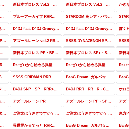
ゆるキャン△ RRR・RR・R・C・Re
新日本プロレス Vol.2 高レア・パラレル
新日本プロレス Vol.2 RRR・RR・R・C・Re
ブルーアーカイブ PP・NBP・SP・RRR+・RR+・C+・Re+
ブルーアーカイブ RRR・RR・R・C・Re
STARDOM 高レア・パラレル
この素晴らしい世界に祝福を！ RRR・RR・R・C・Re
D4DJ feat. D4DJ Groovy Mix+Edition PP・SP・RRR+・RR+・R+・C+・Re+
D4DJ feat. D4DJ Groovy Mix+Edition RRR・RR・R・C・Re
アズールレーン vol.2 PP・NBP・SP・RRR+・RR+・R+・C+・Re+
アズールレーン vol.2 RRR・RR・R・C・Re
SSSS.DYNAZENON SP・R+・C+・ReR+・ReC+
ジラ S.P<シンギュラポイント> RRR・RR・R・C・Re
新日本プロレス PP・BP+・BP・PR
新日本プロレス SP+・SP・RR+・R+・C+・Re+
ひぐらしのなく頃に 業 RRR・RR・R・C・ReR・ReC
Re:ゼロから始める異世界生活 SP・R+・C+・ReR+・ReC+
Re:ゼロから始める異世界生活 RRR・RR・R・C・ReR・ReC
SSSS.GRIDMAN PP・SP・RRR+・RR+・R+・C+・Re+・PR
SSSS.GRIDMAN RRR・RR・R・C・Re
BanG Dream! ガルパ☆ピコ 〜大盛り〜 SP・NBP・PR・RRR＋・RR＋・R＋・C＋・Re＋
アイドルマスター シンデレラガールズ劇場 HR・RR・R・C・ReR・ReC
D4DJ SNP・SP・RRR+・R+・C+・ReR+・ReC+
D4DJ RRR・RR・R・C・ReR・ReC
ホロライブプロダクション RRR・RR・R・C・ReR・ReC
アズールレーン PR
アズールレーン PP・SP・RRR+・RR+・R+・C+・ReR+・ReC+
少女☆歌劇 レヴュースタァライト -Re LIVE- RRR・RR・R・C・ReR・ReC
ご注文はうさぎですか？ BLOOM PP・SP・RRR+・RR+・R+・C+・ReR+・ReC+
ご注文はうさぎですか？ BLOOM RRR・RR・R・C・ReR・ReC
異世界かるてっと UR・SP+・SR+・SR
異世界かるてっと RRR・RR・R・C・ReR・ReC
BanG Dream! ガルパ☆ピコ SEC・UR・SP+・SP・SR+・SR