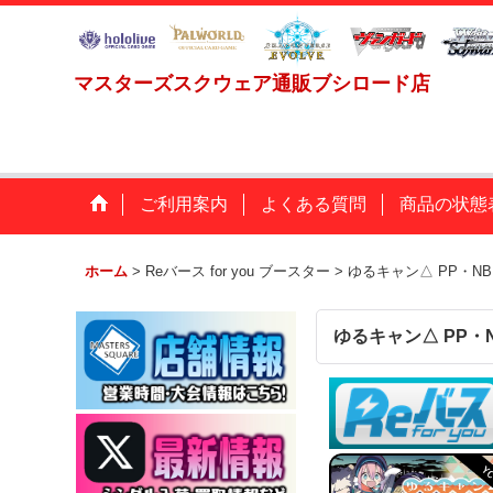
マスターズスクウェア通販ブシロード店
ご利用案内
よくある質問
商品の状態
ホーム
>
Reバース for you ブースター
>
ゆるキャン△ PP・NB
ゆるキャン△ PP・N