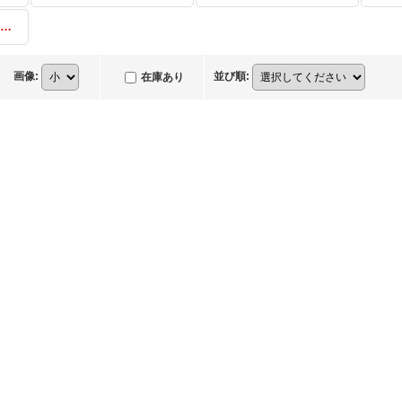
Reバース RRR・RR・R・C・ReR・ReC
画像
:
並び順
:
在庫あり