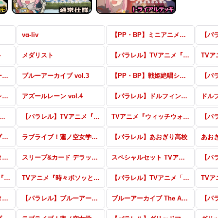
vα-liv
【PP・BP】ミニアニメ「元祖！バンドリちゃん」
ト
メダリスト
【パラレル】TVアニメ『ウィッチウォッチ』 vol.2
【パラレル】ブルーアーカイブ vol.3
ブルーアーカイブ vol.3
【PP・BP】戦姫絶唱シンフォギアXD UNLIMITED
【パラレル】アズールレーン vol.4
アズールレーン vol.4
【パラレル】ドルフィンウェーブ
ドル
:ゼロから始める異世界生活 vol.2
【パラレル】TVアニメ『ウィッチウォッチ』
TVアニメ『ウィッチウォッチ』
【パラレル】ラブライブ！蓮ノ空女学院スクールアイドルクラブ vol.2
ラブライブ！蓮ノ空女学院スクールアイドルクラブ vol.2
【パラレル】あおぎり高校
あお
アニメ「アイドルマスター シャイニーカラーズ2nd season」
スリーブ&カード デラックスセット ラブライブ！蓮ノ空女学院スクールアイドルクラブ
スペシャルセット TVアニメ『シャングリラ・フロンティア』
【パラレル】TVアニメ『時々ボソッとロシア語でデレる隣のアーリャさん』
TVアニメ『時々ボソッとロシア語でデレる隣のアーリャさん』
【パラレル】TVアニメ「この素晴らしい世界に祝福を！3」
アニメ「アイドルマスター シャイニーカラーズ」
【パラレル】ブルーアーカイブ The Animation
ブルーアーカイブ The Animation