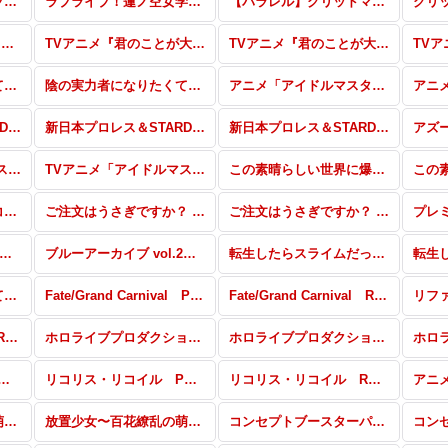
【パラレル】ラブライブ！蓮ノ空女学院スクールアイドルクラブ
ラブライブ！蓮ノ空女学院スクールアイドルクラブ
【パラレル】グリッドマン ユニバース
グリ
ぽんのみち RRR・RR・R・C・Re
TVアニメ『君のことが大大大大大好きな100人の彼女』パラレル
TVアニメ『君のことが大大大大大好きな100人の彼女』RRR・RR・R・C・Re
陰の実力者になりたくて！ vol.2 パラレル
陰の実力者になりたくて！ vol.2 RRR・RR・R・C・Re
アニメ「アイドルマスター ミリオンライブ！」パラレル
新日本プロレス＆STARDOM RRR・RR・R・C・Re(スターダム)
新日本プロレス＆STARDOM パラレル(新日本プロレス)
新日本プロレス＆STARDOM RRR・RR・R・C・Re(新日本プロレス)
TVアニメ「アイドルマスター シンデレラガールズ U149」パラレル
TVアニメ「アイドルマスター シンデレラガールズ U149」RRR・RR・R・C・Re
この素晴らしい世界に爆焔を！ パラレル
スペシャルセット「リコリス・リコイル」
ご注文はうさぎですか？ BLOOM vol.2 パラレル
ご注文はうさぎですか？ BLOOM vol.2 RRR以下
ーアーカイブ vol.2 PP・NBP・SP・RRR+・RR+・C+・Re+
ブルーアーカイブ vol.2 RRR・RR・R・C・Re
転生したらスライムだった件 転スラ日記 PP・NBP・SP・Gre+・RRR+・RR+・R+・C+・Re+
陰の実力者になりたくて！ SDR・GRe・RRR・RR・R・C・Re
Fate/Grand Carnival PP・SP・RRR+・RR+・R+・C+・Re+
Fate/Grand Carnival RRR・RR・R・C・Re
東方Project vol.2 RRR・RR・R・C・Re
ホロライブプロダクション Vol.2 SNP・PP・SP・RRR+・RR+・R+・C+・Re+
ホロライブプロダクション Vol.2 RRR・RR・R・C・Re
 RRR・RR・R・C・Re
リコリス・リコイル PP・NBP・SP・RRR+・RR+・R+・C+・Re+・PR
リコリス・リコイル RRR・RR・R・C・Re
放置少女〜百花繚乱の萌姫たち〜 SNP・PP・SP・RRR+・RR+・R+・C+・Re+・PR
放置少女〜百花繚乱の萌姫たち〜 RRR・RR・R・C・Re
コンセプトブースターパック「BanG Dream! ガルパ☆ピコ ふぃーばー！」 UR・SP・CP