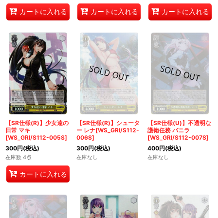
カートに入れる
カートに入れる
カートに入れる
【SR仕様(R)】少女達の
【SR仕様(R)】シュータ
【SR仕様(U)】不透明な
日常 マキ
ー レナ[WS_GRI/S112-
護衛任務 バニラ
[WS_GRI/S112-005S]
006S]
[WS_GRI/S112-007S]
300
円
(税込)
300
円
(税込)
400
円
(税込)
在庫数 4点
在庫なし
在庫なし
カートに入れる