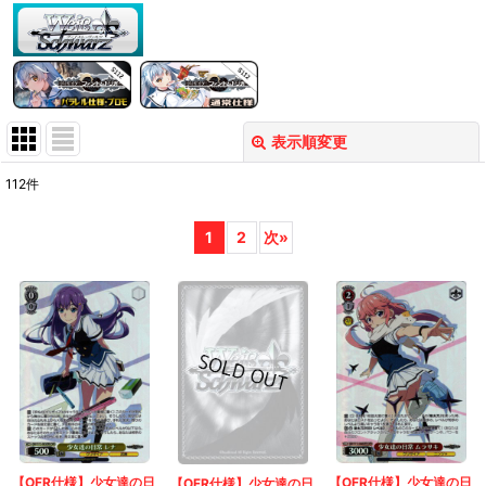
表示順変更
閉じる
112
件
表示数
:
1
2
次
»
在庫あり
並び順
:
絞り込む
【OFR仕様】少女達の日
【OFR仕様】少女達の日
【OFR仕様】少女達の日