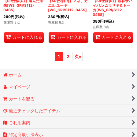
【SR仕様(U)】選んだ未
【SR仕様(R)】アネ、カ
【SR仕様(R)】森林サバ
来[WS_GRI/S112-
エル ユーキ
イバル ムラサキ＆トー
040S]
[WS_GRI/S112-045S]
カ[WS_GRI/S112-
046S]
280
円
(税込)
280
円
(税込)
380
円
(税込)
在庫数 8点
在庫数 8点
在庫数 8点
カートに入れる
カートに入れる
カートに入れる
1
2
次
»
ホーム
マイページ
カートを観る
最近チェックしたアイテム
ご利用案内
特定商取引法表示