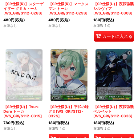
【SR仕様(R)】スターゲ
【SR仕様(R)】マークス
【SR仕様(U)】夜戦強襲
イザー グミ＆トーカ
マン トーカ
シルヴィア
[WS_GRI/S112-028S]
[WS_GRI/S112-029S]
[WS_GRI/S112-030S]
480
円
(税込)
480
円
(税込)
180
円
(税込)
在庫なし
在庫なし
在庫数 5点
カートに入れる
【SR仕様(U)】Tsun-
【SR仕様(U)】平和の味
【SR仕様(U)】夜戦強襲
Dere トーカ
グミ[WS_GRI/S112-
ベルベット
[WS_GRI/S112-031S]
032S]
[WS_GRI/S112-033S]
780
円
(税込)
180
円
(税込)
180
円
(税込)
在庫なし
在庫数 4点
在庫数 2点