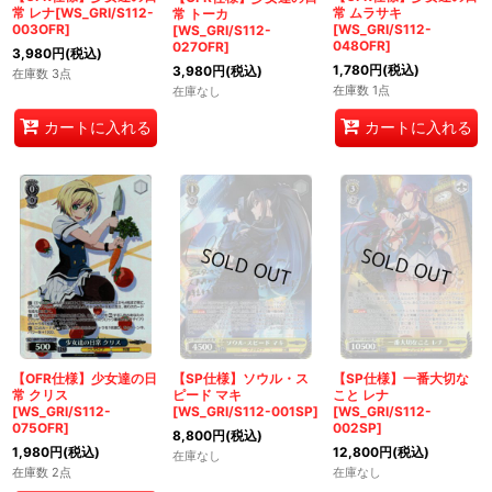
常 レナ[WS_GRI/S112-
常 ムラサキ
常 トーカ
003OFR]
[WS_GRI/S112-
[WS_GRI/S112-
048OFR]
027OFR]
3,980
円
(税込)
1,780
円
(税込)
3,980
円
(税込)
在庫数 3点
在庫数 1点
在庫なし
カートに入れる
カートに入れる
【OFR仕様】少女達の日
【SP仕様】ソウル・ス
【SP仕様】一番大切な
常 クリス
ピード マキ
こと レナ
[WS_GRI/S112-
[WS_GRI/S112-001SP]
[WS_GRI/S112-
075OFR]
002SP]
8,800
円
(税込)
1,980
円
(税込)
12,800
円
(税込)
在庫なし
在庫数 2点
在庫なし