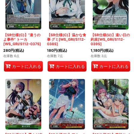
【SR仕様(C)】“違うの
【SR仕様(C)】温かな食
【SR仕様(U)】遠い日の
よ事件” トーカ
事 グミ[WS_GRI/S112-
約束[WS_GRI/S112-
[WS_GRI/S112-037S]
038S]
039S]
280
円
(税込)
180
円
(税込)
1,180
円
(税込)
在庫数 6点
在庫数 7点
在庫数 3点
カートに入れる
カートに入れる
カートに入れる