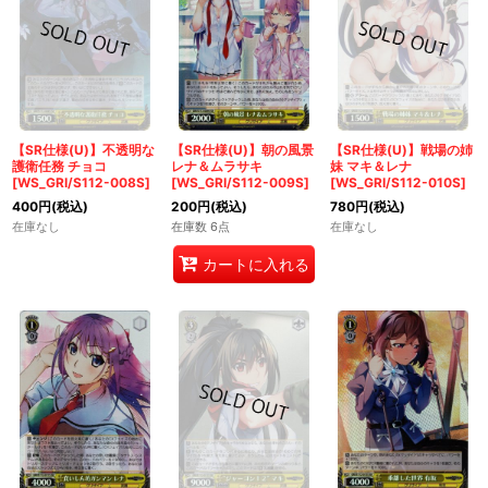
【SR仕様(U)】不透明な
【SR仕様(U)】朝の風景
【SR仕様(U)】戦場の姉
護衛任務 チョコ
レナ＆ムラサキ
妹 マキ＆レナ
[WS_GRI/S112-008S]
[WS_GRI/S112-009S]
[WS_GRI/S112-010S]
400
円
(税込)
200
円
(税込)
780
円
(税込)
在庫なし
在庫数 6点
在庫なし
カートに入れる