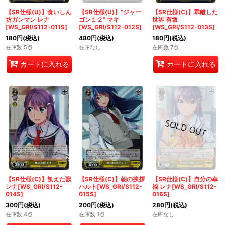
【SR仕様(U)】食いしん
【SR仕様(U)】“ジャー
【SR仕様(C)】乖離した
坊ガンマン レナ
ゴン１２” マキ
世界 有坂
[WS_GRI/S112-011S]
[WS_GRI/S112-012S]
[WS_GRI/S112-013S]
180
円
(税込)
480
円
(税込)
180
円
(税込)
在庫数 5点
在庫なし
在庫数 7点
カートに入れる
カートに入れる
【SR仕様(C)】飢えた獣
【SR仕様(C)】朝の挨拶
【SR仕様(C)】自分の幸
レナ[WS_GRI/S112-
ハルト[WS_GRI/S112-
福 レナ[WS_GRI/S112-
014S]
015S]
016S]
300
円
(税込)
200
円
(税込)
280
円
(税込)
在庫数 4点
在庫数 1点
在庫なし