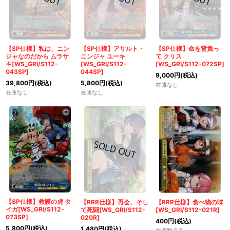
【SP仕様】私は、ニン
【SP仕様】アサルト・
【SP仕様】命を背負っ
ジャなのだから ムラサ
ニンジャ ユーキ
て クリス
キ[WS_GRI/S112-
[WS_GRI/S112-
[WS_GRI/S112-072SP]
043SP]
044SP]
9,000
円
(税込)
39,800
円
(税込)
5,800
円
(税込)
在庫なし
在庫なし
在庫なし
【SP仕様】救護の虎 タ
【RRR仕様】再会、そし
【RRR仕様】食べ物の味
イガ[WS_GRI/S112-
て死闘[WS_GRI/S112-
[WS_GRI/S112-021R]
073SP]
020R]
400
円
(税込)
5,800
円
(税込)
1,480
円
(税込)