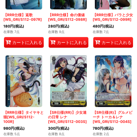
【RRR仕様】返歌
【RRR仕様】命の価値
【RRR仕様】バラと少女
[WS_GRI/S112-097R]
[WS_GRI/S112-098R]
[WS_GRI/S112-099R]
180
円
(税込)
280
円
(税込)
480
円
(税込)
在庫数 7点
在庫数 9点
在庫数 7点
カートに入れる
カートに入れる
カートに入れる
【RRR仕様】タイヤキと
【SR仕様(RR)】少女達
【SR仕様(R)】グルメビ
猫[WS_GRI/S112-
の日常 レナ
ーチ トーカ＆レナ
100R]
[WS_GRI/S112-003S]
[WS_GRI/S112-004S]
980
円
(税込)
300
円
(税込)
780
円
(税込)
在庫数 5点
在庫数 8点
在庫数 2点