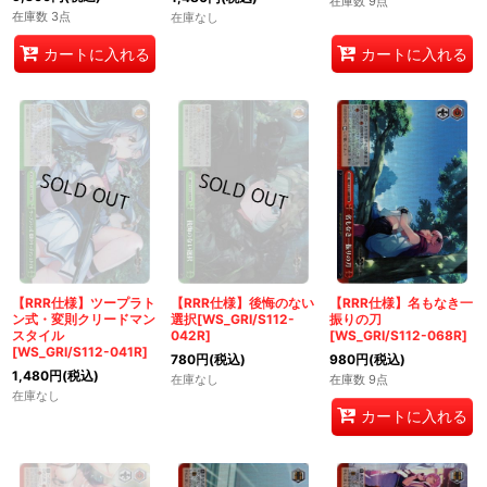
在庫数 9点
在庫数 3点
在庫なし
カートに入れる
カートに入れる
【RRR仕様】ツープラト
【RRR仕様】後悔のない
【RRR仕様】名もなき一
ン式・変則クリードマン
選択[WS_GRI/S112-
振りの刀
スタイル
042R]
[WS_GRI/S112-068R]
[WS_GRI/S112-041R]
780
円
(税込)
980
円
(税込)
1,480
円
(税込)
在庫なし
在庫数 9点
在庫なし
カートに入れる