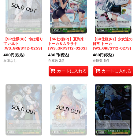
【SR仕様(R)】命は廻り
【SR仕様(R)】夏到来！
【SR仕様(R)】少女達の
て ハルト
トーカ＆ムラサキ
日常 トーカ
[WS_GRI/S112-025S]
[WS_GRI/S112-026S]
[WS_GRI/S112-027S]
400
円
(税込)
480
円
(税込)
480
円
(税込)
在庫なし
在庫数 2点
在庫数 6点
カートに入れる
カートに入れる