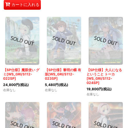
カートに入れる
【SP仕様】魔眼使い グ
【SP仕様】黎明の蝶 有
【SP仕様】大人になる
ミ[WS_GRI/S112-
坂[WS_GRI/S112-
ということ トーカ
022SP]
023SP]
[WS_GRI/S112-
024SP]
24,800
円
(税込)
5,480
円
(税込)
19,800
円
(税込)
在庫なし
在庫なし
在庫なし