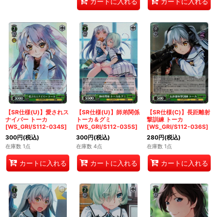
カートに入れる
カートに入れる
【SR仕様(U)】愛されス
【SR仕様(U)】師弟関係
【SR仕様(C)】長距離射
ナイパー トーカ
トーカ＆グミ
撃訓練 トーカ
[WS_GRI/S112-034S]
[WS_GRI/S112-035S]
[WS_GRI/S112-036S]
300
円
(税込)
300
円
(税込)
280
円
(税込)
在庫数 1点
在庫数 4点
在庫数 1点
カートに入れる
カートに入れる
カートに入れる