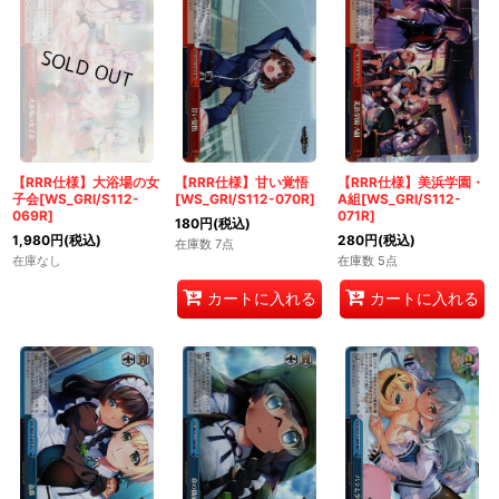
【RRR仕様】大浴場の女
【RRR仕様】甘い覚悟
【RRR仕様】美浜学園・
子会[WS_GRI/S112-
[WS_GRI/S112-070R]
A組[WS_GRI/S112-
069R]
071R]
180
円
(税込)
1,980
円
(税込)
280
円
(税込)
在庫数 7点
在庫なし
在庫数 5点
カートに入れる
カートに入れる