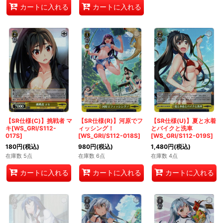
カートに入れる
カートに入れる
【SR仕様(C)】挑戦者 マ
【SR仕様(R)】河原でフ
【SR仕様(U)】夏と水着
キ[WS_GRI/S112-
ィッシング！
とバイクと洗車
017S]
[WS_GRI/S112-018S]
[WS_GRI/S112-019S]
180
円
(税込)
980
円
(税込)
1,480
円
(税込)
在庫数 5点
在庫数 6点
在庫数 4点
カートに入れる
カートに入れる
カートに入れる