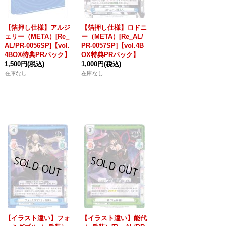
【箔押し仕様】アルジ
【箔押し仕様】ロドニ
ェリー（META）[Re_
ー（META）[Re_AL/
AL/PR-0056SP]【vol.
PR-0057SP]【vol.4B
4BOX特典PRパック】
OX特典PRパック】
1,500円
(税込)
1,000円
(税込)
在庫なし
在庫なし
【イラスト違い】フォ
【イラスト違い】能代