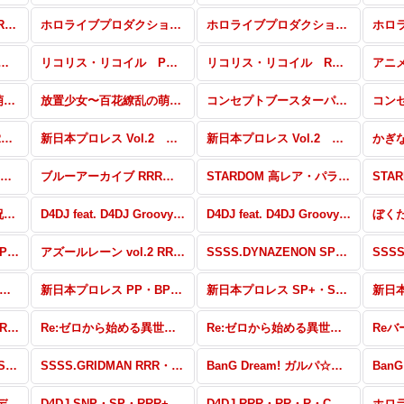
東方Project vol.2 RRR・RR・R・C・Re
ホロライブプロダクション Vol.2 SNP・PP・SP・RRR+・RR+・R+・C+・Re+
ホロライブプロダクション Vol.2 RRR・RR・R・C・Re
 RRR・RR・R・C・Re
リコリス・リコイル PP・NBP・SP・RRR+・RR+・R+・C+・Re+・PR
リコリス・リコイル RRR・RR・R・C・Re
放置少女〜百花繚乱の萌姫たち〜 SNP・PP・SP・RRR+・RR+・R+・C+・Re+・PR
放置少女〜百花繚乱の萌姫たち〜 RRR・RR・R・C・Re
コンセプトブースターパック「BanG Dream! ガルパ☆ピコ ふぃーばー！」 UR・SP・CP
ゆるキャン△ RRR・RR・R・C・Re
新日本プロレス Vol.2 高レア・パラレル
新日本プロレス Vol.2 RRR・RR・R・C・Re
ブルーアーカイブ PP・NBP・SP・RRR+・RR+・C+・Re+
ブルーアーカイブ RRR・RR・R・C・Re
STARDOM 高レア・パラレル
この素晴らしい世界に祝福を！ RRR・RR・R・C・Re
D4DJ feat. D4DJ Groovy Mix+Edition PP・SP・RRR+・RR+・R+・C+・Re+
D4DJ feat. D4DJ Groovy Mix+Edition RRR・RR・R・C・Re
アズールレーン vol.2 PP・NBP・SP・RRR+・RR+・R+・C+・Re+
アズールレーン vol.2 RRR・RR・R・C・Re
SSSS.DYNAZENON SP・R+・C+・ReR+・ReC+
ジラ S.P<シンギュラポイント> RRR・RR・R・C・Re
新日本プロレス PP・BP+・BP・PR
新日本プロレス SP+・SP・RR+・R+・C+・Re+
ひぐらしのなく頃に 業 RRR・RR・R・C・ReR・ReC
Re:ゼロから始める異世界生活 SP・R+・C+・ReR+・ReC+
Re:ゼロから始める異世界生活 RRR・RR・R・C・ReR・ReC
SSSS.GRIDMAN PP・SP・RRR+・RR+・R+・C+・Re+・PR
SSSS.GRIDMAN RRR・RR・R・C・Re
BanG Dream! ガルパ☆ピコ 〜大盛り〜 SP・NBP・PR・RRR＋・RR＋・R＋・C＋・Re＋
アイドルマスター シンデレラガールズ劇場 HR・RR・R・C・ReR・ReC
D4DJ SNP・SP・RRR+・R+・C+・ReR+・ReC+
D4DJ RRR・RR・R・C・ReR・ReC