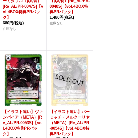
ーミダブル（μ兵装）
（μ兵装）[Re_AL/PR-
[Re_AL/PR-0047S]【v
0048S]【vol.4BOX特
ol.4BOX特典PRパッ
典PRパック】
ク】
1,480円
(税込)
680円
(税込)
在庫なし
在庫なし
【イラスト違い】ヴァ
【イラスト違い】パー
ンパイア（META）[R
ミャチ・メルクーリヤ
e_AL/PR-0053S]【vo
（META）[Re_AL/PR
l.4BOX特典PRパッ
-0054S]【vol.4BOX特
ク】
典PRパック】