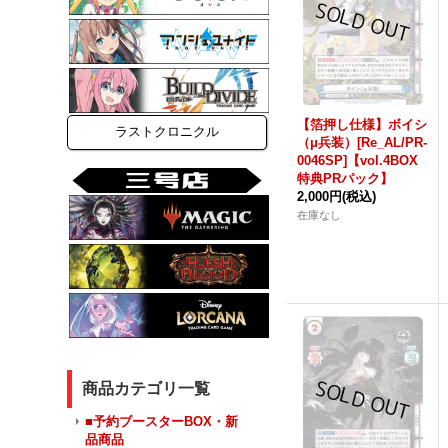
【箔押し仕様】ボイシ
ラストクロニクル
（μ兵装）[Re_AL/PR-
0046SP]【vol.4BOX
特典PRパック】
2,000円
(税込)
在庫なし
商品カテゴリ一覧
■予約ブースターBOX・新
品商品