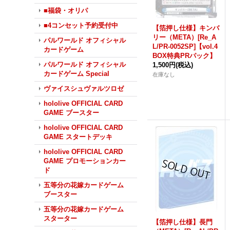
■福袋・オリパ
■4コンセット予約受付中
【箔押し仕様】キンバ
リー（META）[Re_A
パルワールド オフィシャル
L/PR-0052SP]【vol.4
カードゲーム
BOX特典PRパック】
パルワールド オフィシャル
1,500円
(税込)
カードゲーム Special
在庫なし
ヴァイスシュヴァルツロゼ
hololive OFFICIAL CARD
GAME ブースター
hololive OFFICIAL CARD
GAME スタートデッキ
hololive OFFICIAL CARD
GAME プロモーションカー
ド
五等分の花嫁カードゲーム
ブースター
五等分の花嫁カードゲーム
スターター
【箔押し仕様】長門