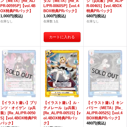
ン（META）[Re_AL/
タル（META）[Re_A
シ（μ兵装）[Re_AL/P
PR-0059SP]【vol.4B
L/PR-0060SP]【vol.4
R-0046S]【vol.4BOX
OX特典PRパック】
BOX特典PRパック】
特典PRパック】
1,000円
(税込)
1,000円
(税込)
680円
(税込)
在庫なし
在庫数 1点
在庫なし
【イラスト違い】プリ
【イラスト違い】ル・
【イラスト違い】キン
ンツ・オイゲン（μ兵
テメレール（μ兵装）
バリー（META）[Re_
装）[Re_AL/PR-0050
[Re_AL/PR-0051S]【v
AL/PR-0052S]【vol.4
S]【vol.4BOX特典PR
ol.4BOX特典PRパッ
BOX特典PRパック】
パック】
ク】
480円
(税込)