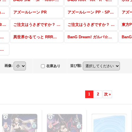
ホロライブプロダクション RRR・RR・R・C・ReR・ReC
アズールレーン PR
アズールレーン PP・SP・RRR+・RR+・R+・C+・ReR+・ReC+
少女☆歌劇 レヴュースタァライト -Re LIVE- RRR・RR・R・C・ReR・ReC
ご注文はうさぎですか？ BLOOM PP・SP・RRR+・RR+・R+・C+・ReR+・ReC+
ご注文はうさぎですか？ BLOOM RRR・RR・R・C・ReR・ReC
異世界かるてっと UR・SP+・SR+・SR
異世界かるてっと RRR・RR・R・C・ReR・ReC
BanG Dream! ガルパ☆ピコ SEC・UR・SP+・SP・SR+・SR
Reバース RRR・RR・R・C・ReR・ReC
画像
:
並び順
:
在庫あり
1
2
次
»