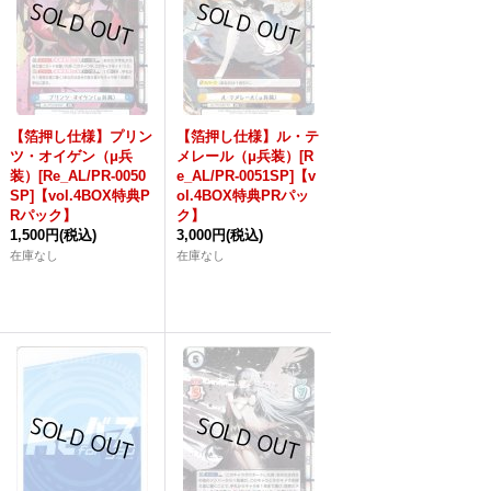
【箔押し仕様】プリン
【箔押し仕様】ル・テ
ツ・オイゲン（μ兵
メレール（μ兵装）[R
装）[Re_AL/PR-0050
e_AL/PR-0051SP]【v
SP]【vol.4BOX特典P
ol.4BOX特典PRパッ
Rパック】
ク】
1,500円
(税込)
3,000円
(税込)
在庫なし
在庫なし