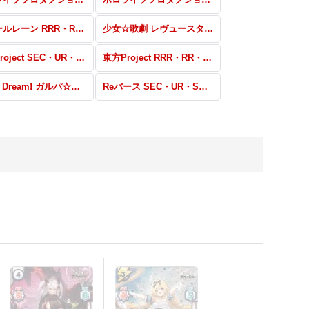
アズールレーン RRR・RR・R・C・ReR・ReC
少女☆歌劇 レヴュースタァライト -Re LIVE- SP・R+・C+・ReR+・ReC+
東方Project SEC・UR・SP・SR+・SR
東方Project RRR・RR・R・C・ReR・ReC
BanG Dream! ガルパ☆ピコ RRR・RR・R・C・ReR・ReC
Reバース SEC・UR・SP+・SR+・SR