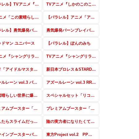
【パラレル】TVアニメ『しかのこのこのここしたんたん』
TVアニメ『しかのこのこのここしたんたん』
TVアニメ「この素晴らしい世界に祝福を！3」
【パラレル】アニメ「アイドルマスター シャイニーカラーズ」
【パラレル】勇気爆発バーンブレイバーン
勇気爆発バーンブレイバーン
ッドマン ユニバース
【パラレル】ぽんのみち
TVアニメ『シャングリラ・フロンティア』パラレル
TVアニメ『シャングリラ・フロンティア』RRR・RR・R・C・Re
アニメ「アイドルマスター ミリオンライブ！」 RRR・RR・R・C・Re
新日本プロレス＆STARDOM パラレル(スターダム)
アズールレーン vol.3 パラレル
アズールレーン vol.3 RRR・RR・R・C・Re
この素晴らしい世界に爆焔を！ RRR・RR・R・C・Re
スペシャルセット「リコリス・リコイル」パラレル・PR
プレミアムブースター「新日本プロレス＆STARDOM」 SSP・PBR+・PBP+
プレミアムブースター「新日本プロレス＆STARDOM」 PBR・PBP
転生したらスライムだった件 転スラ日記 SDR・GRe・RRR・RR・R・C・Re
陰の実力者になりたくて！ PP・SP・GRe・RRR+・RR+・R+・C+・Re+
リファインブースターパック 東方Project PP・SP・RRR+・RR+・R+・C+・Re+・Re
東方Project vol.2 PP・SP・RRR+・RR+・R+・C+・Re+