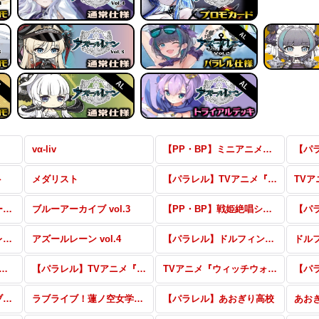
vα-liv
【PP・BP】ミニアニメ「元祖！バンドリちゃん」
ト
メダリスト
【パラレル】TVアニメ『ウィッチウォッチ』 vol.2
【パラレル】ブルーアーカイブ vol.3
ブルーアーカイブ vol.3
【PP・BP】戦姫絶唱シンフォギアXD UNLIMITED
【パラレル】アズールレーン vol.4
アズールレーン vol.4
【パラレル】ドルフィンウェーブ
ドル
:ゼロから始める異世界生活 vol.2
【パラレル】TVアニメ『ウィッチウォッチ』
TVアニメ『ウィッチウォッチ』
【パラレル】ラブライブ！蓮ノ空女学院スクールアイドルクラブ vol.2
ラブライブ！蓮ノ空女学院スクールアイドルクラブ vol.2
【パラレル】あおぎり高校
あお