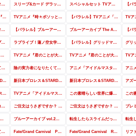
アニメ「アイドルマスター シャイニーカラーズ2nd season」
スリーブ&カード デラックスセット ラブライブ！蓮ノ空女学院スクールアイドルクラブ
スペシャルセット TVアニメ『シャングリラ・フロンティア』
【パラレル】TVアニメ『時々ボソッとロシア語でデレる隣のアーリャさん』
TVアニメ『時々ボソッとロシア語でデレる隣のアーリャさん』
【パラレル】TVアニメ「この素晴らしい世界に祝福を！3」
アニメ「アイドルマスター シャイニーカラーズ」
【パラレル】ブルーアーカイブ The Animation
ブルーアーカイブ The Animation
【パラレル】ラブライブ！蓮ノ空女学院スクールアイドルクラブ
ラブライブ！蓮ノ空女学院スクールアイドルクラブ
【パラレル】グリッドマン ユニバース
グリ
ぽんのみち RRR・RR・R・C・Re
TVアニメ『君のことが大大大大大好きな100人の彼女』パラレル
TVアニメ『君のことが大大大大大好きな100人の彼女』RRR・RR・R・C・Re
陰の実力者になりたくて！ vol.2 パラレル
陰の実力者になりたくて！ vol.2 RRR・RR・R・C・Re
アニメ「アイドルマスター ミリオンライブ！」パラレル
新日本プロレス＆STARDOM RRR・RR・R・C・Re(スターダム)
新日本プロレス＆STARDOM パラレル(新日本プロレス)
新日本プロレス＆STARDOM RRR・RR・R・C・Re(新日本プロレス)
TVアニメ「アイドルマスター シンデレラガールズ U149」パラレル
TVアニメ「アイドルマスター シンデレラガールズ U149」RRR・RR・R・C・Re
この素晴らしい世界に爆焔を！ パラレル
スペシャルセット「リコリス・リコイル」
ご注文はうさぎですか？ BLOOM vol.2 パラレル
ご注文はうさぎですか？ BLOOM vol.2 RRR以下
ーアーカイブ vol.2 PP・NBP・SP・RRR+・RR+・C+・Re+
ブルーアーカイブ vol.2 RRR・RR・R・C・Re
転生したらスライムだった件 転スラ日記 PP・NBP・SP・Gre+・RRR+・RR+・R+・C+・Re+
陰の実力者になりたくて！ SDR・GRe・RRR・RR・R・C・Re
Fate/Grand Carnival PP・SP・RRR+・RR+・R+・C+・Re+
Fate/Grand Carnival RRR・RR・R・C・Re