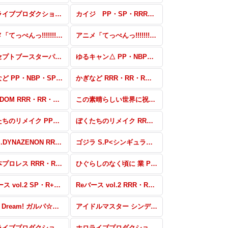
ホロライブプロダクション Vol.2 パートナー
カイジ PP・SP・RRR+・RR+・R+・C+・Re+・PR
アニメ「てっぺんっ!!!!!!!!!!!!!!!」 PP・NBP・SP・RRR+・RR+・R+・C+・Re+・PR
アニメ「てっぺんっ!!!!!!!!!!!!!!!」 RRR・RR・R・C・Re
コンセプトブースターパック「BanG Dream! ガルパ☆ピコ ふぃーばー！」 SS・S
ゆるキャン△ PP・NBP・SP・RRR+・RR+・C+・Re+
かぎなど PP・NBP・SP・RRR+・RR+・C+・Re+
かぎなど RRR・RR・R・C・Re
STARDOM RRR・RR・R・C・Re
この素晴らしい世界に祝福を！ 高レア・パラレル
ぼくたちのリメイク PP・SP・RRR+・RR+・R+・C+・Re+
ぼくたちのリメイク RRR・RR・R・C・Re
SSSS.DYNAZENON RRR・RR・R・C・Re
ゴジラ S.P<シンギュラポイント> SPR・RRR+・RR+・R+・C+・Re+
新日本プロレス RRR・RR・R・C・Re
ひぐらしのなく頃に 業 PP・ReSP・SP・BP+・BP・RRR+・RR+・R+・C+・Re+
Reバース vol.2 SP・R+・C+・ReR+・ReC+
Reバース vol.2 RRR・RR・R・C・ReR・ReC
BanG Dream! ガルパ☆ピコ 〜大盛り〜 RRR・RR・R・C・Re
アイドルマスター シンデレラガールズ劇場 SP・IR・C+・Re+・P
ホロライブプロダクション SP・SNP
ホロライブプロダクション R+・C+・ReR+・ReC+・BP