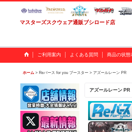
マスターズスクウェア通販ブシロード店
ご利用案内
よくある質問
商品の状態
ホーム
>
Reバース for you ブースター
>
アズールレーン PR
アズールレーン PR