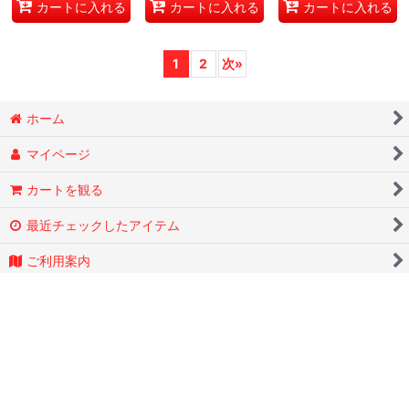
カートに入れる
カートに入れる
カートに入れる
1
2
次
»
ホーム
マイページ
カートを観る
最近チェックしたアイテム
ご利用案内
特定商取引法表示
お問い合わせ
ログイン