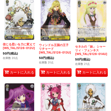
信じる思いを力に変えて
ウィンドル王国の王子
セネルの「妹」 シャー
[WS_TAL/S126-012U]
リチャード
リィ・フェンネス
[WS_TAL/S126-013U]
50
円
(税込)
[WS_TAL/S126-014U]
50
円
(税込)
在庫数 20点
50
円
(税込)
在庫数 31点
在庫数 21点
カートに入れる
カートに入れる
カートに入れる