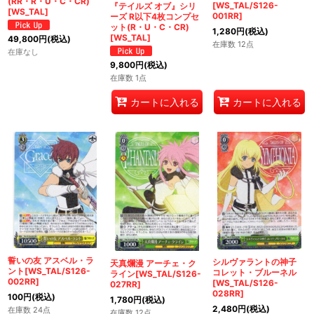
(RR・R・U・C・CR)
[WS_TAL/S126-
『テイルズ オブ』シリ
[WS_TAL]
001RR]
ーズ R以下4枚コンプセ
ット(R・U・C・CR)
1,280
円
(税込)
[WS_TAL]
49,800
円
(税込)
在庫数 12点
在庫なし
9,800
円
(税込)
在庫数 1点
カートに入れる
カートに入れる
誓いの友 アスベル・ラ
シルヴァラントの神子
天真爛漫 アーチェ・ク
ント[WS_TAL/S126-
コレット・ブルーネル
ライン[WS_TAL/S126-
002RR]
[WS_TAL/S126-
027RR]
028RR]
100
円
(税込)
1,780
円
(税込)
2,480
円
(税込)
在庫数 24点
在庫数 12点