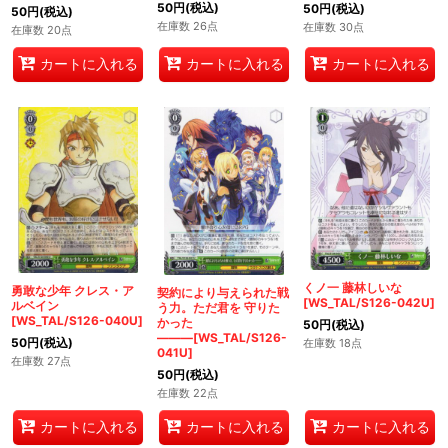
50
円
(税込)
50
円
(税込)
50
円
(税込)
在庫数 26点
在庫数 30点
在庫数 20点
カートに入れる
カートに入れる
カートに入れる
くノ一 藤林しいな
勇敢な少年 クレス・ア
契約により与えられた戦
[WS_TAL/S126-042U]
ルベイン
う力。ただ君を 守りた
[WS_TAL/S126-040U]
かった
50
円
(税込)
―――[WS_TAL/S126-
50
円
(税込)
在庫数 18点
041U]
在庫数 27点
50
円
(税込)
在庫数 22点
カートに入れる
カートに入れる
カートに入れる