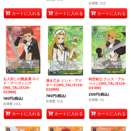
在庫数 12点
カートに入れる
カートに入れる
カートに入れる
お人好しの熱血漢 ロイ
時空剣士 クレス・アル
清き乙女 ミント・アド
ド・アーヴィング
ベイン[WS_TAL/S126-
ネード[WS_TAL/S126-
[WS_TAL/S126-
031RR]
030RR]
029RR]
200
円
(税込)
780
円
(税込)
180
円
(税込)
在庫数 7点
在庫数 12点
在庫数 24点
カートに入れる
カートに入れる
カートに入れる