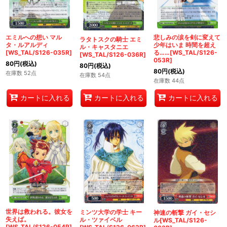
悲しみの涙を剣に変えて
エミルへの想い マル
ラタトスクの騎士 エミ
少年はいま 時間を超え
タ・ルアルディ
ル・キャスタニエ
る……[WS_TAL/S126-
[WS_TAL/S126-035R]
[WS_TAL/S126-036R]
053R]
80
円
(税込)
80
円
(税込)
80
円
(税込)
在庫数 52点
在庫数 54点
在庫数 44点
カートに入れる
カートに入れる
カートに入れる
世界は救われる。彼女を
ミンツ大学の学士 キー
神速の斬撃 ガイ・セシ
失えば。
ル・ツァイベル
ル[WS_TAL/S126-
[WS_TAL/S126-054R]