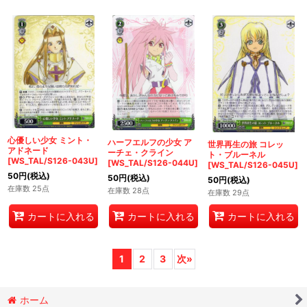
心優しい少女 ミント・
ハーフエルフの少女 ア
世界再生の旅 コレッ
アドネード
ーチェ・クライン
ト・ブルーネル
[WS_TAL/S126-043U]
[WS_TAL/S126-044U]
[WS_TAL/S126-045U]
50
円
(税込)
50
円
(税込)
50
円
(税込)
在庫数 25点
在庫数 28点
在庫数 29点
カートに入れる
カートに入れる
カートに入れる
1
2
3
次
»
ホーム