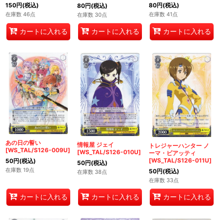
150
円
(税込)
80
円
(税込)
80
円
(税込)
在庫数 46点
在庫数 41点
在庫数 30点
カートに入れる
カートに入れる
カートに入れる
あの日の誓い
情報屋 ジェイ
トレジャーハンター ノ
[WS_TAL/S126-009U]
[WS_TAL/S126-010U]
ーマ・ビアッティ
[WS_TAL/S126-011U]
50
円
(税込)
50
円
(税込)
在庫数 19点
50
円
(税込)
在庫数 38点
在庫数 33点
カートに入れる
カートに入れる
カートに入れる