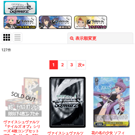
表示順変更
閉じる
127
件
表示数
:
1
2
3
次
»
在庫あり
並び順
:
絞り込む
ヴァイスシュヴァルツ
『テイルズ オブ』シリ
ーズ 4枚コンプセット
花の名の少女 ソフィ
ヴァイスシュヴァルツ