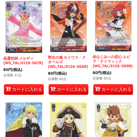
幼なじみへの恋心 ルビ
野生の魂 カイウス・ク
晶霊技師 メルディ
ア・ナトウィック
オールズ
[WS_TAL/S126-067R]
[WS_TAL/S126-069R]
[WS_TAL/S126-068R]
80
円
(税込)
80
円
(税込)
80
円
(税込)
在庫数 47点
在庫数 65点
在庫数 60点
カートに入れる
カートに入れる
カートに入れる