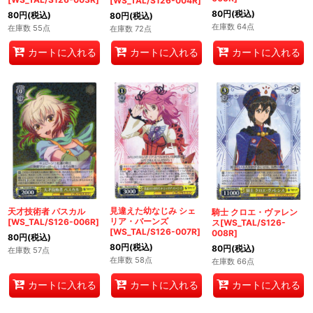
[WS_TAL/S126-004R]
80
円
(税込)
80
円
(税込)
80
円
(税込)
在庫数 64点
在庫数 55点
在庫数 72点
カートに入れる
カートに入れる
カートに入れる
見違えた幼なじみ シェ
天才技術者 パスカル
騎士 クロエ・ヴァレン
リア・バーンズ
[WS_TAL/S126-006R]
ス[WS_TAL/S126-
[WS_TAL/S126-007R]
008R]
80
円
(税込)
80
円
(税込)
80
円
(税込)
在庫数 57点
在庫数 58点
在庫数 66点
カートに入れる
カートに入れる
カートに入れる