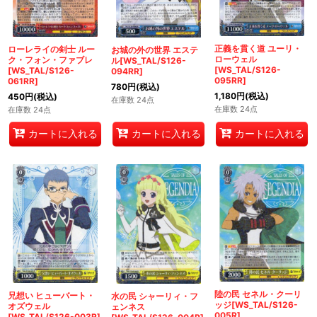
正義を貫く道 ユーリ・
ローレライの剣士 ルー
お城の外の世界 エステ
ローウェル
ク・フォン・ファブレ
ル[WS_TAL/S126-
[WS_TAL/S126-
[WS_TAL/S126-
094RR]
095RR]
061RR]
780
円
(税込)
1,180
円
(税込)
450
円
(税込)
在庫数 24点
在庫数 24点
在庫数 24点
カートに入れる
カートに入れる
カートに入れる
陸の民 セネル・クーリ
兄想い ヒューバート・
水の民 シャーリィ・フ
ッジ[WS_TAL/S126-
オズウェル
ェンネス
005R]
[WS_TAL/S126-003R]