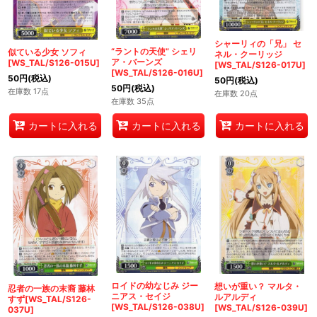
シャーリィの「兄」 セ
“ラントの天使” シェリ
似ている少女 ソフィ
ネル・クーリッジ
ア・バーンズ
[WS_TAL/S126-015U]
[WS_TAL/S126-017U]
[WS_TAL/S126-016U]
50
円
(税込)
50
円
(税込)
50
円
(税込)
在庫数 17点
在庫数 20点
在庫数 35点
カートに入れる
カートに入れる
カートに入れる
ロイドの幼なじみ ジー
想いが重い？ マルタ・
忍者の一族の末裔 藤林
ニアス・セイジ
ルアルディ
すず[WS_TAL/S126-
[WS_TAL/S126-038U]
[WS_TAL/S126-039U]
037U]