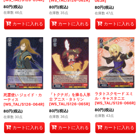
[WS_TAL/S126-062R]
063R]
80
円
(税込)
80
円
(税込)
80
円
(税込)
在庫数 46点
在庫数 35点
在庫数 47点
カートに入れる
カートに入れる
カートに入れる
ラタトスクモード エミ
「トクナガ」を操る人形
死霊使い ジェイド・カ
ル・キャスタニエ
士 アニス・タトリン
ーティス
[WS_TAL/S126-066R]
[WS_TAL/S126-065R]
[WS_TAL/S126-064R]
80
円
(税込)
80
円
(税込)
80
円
(税込)
在庫数 43点
在庫数 36点
在庫数 30点
カートに入れる
カートに入れる
カートに入れる