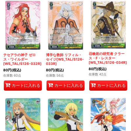
召喚術の研究者 クラー
テセアラの神子 ゼロ
博学な教師 リフィル・
ス・F・レスター
ス・ワイルダー
セイジ[WS_TAL/S126-
[WS_TAL/S126-034R]
[WS_TAL/S126-032R]
033R]
80
円
(税込)
80
円
(税込)
80
円
(税込)
在庫数 42点
在庫数 60点
在庫数 56点
カートに入れる
カートに入れる
カートに入れる