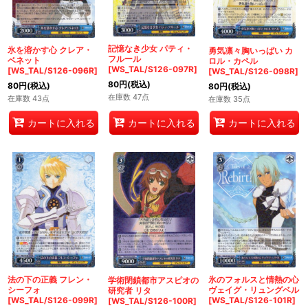
記憶なき少女 パティ・
氷を溶かす心 クレア・
勇気凛々胸いっぱい カ
フルール
ベネット
ロル・カペル
[WS_TAL/S126-097R]
[WS_TAL/S126-096R]
[WS_TAL/S126-098R]
80
円
(税込)
80
円
(税込)
80
円
(税込)
在庫数 47点
在庫数 43点
在庫数 35点
カートに入れる
カートに入れる
カートに入れる
法の下の正義 フレン・
氷のフォルスと情熱の心
学術閉鎖都市アスピオの
シーフォ
ヴェイグ・リュングベル
研究者 リタ
[WS_TAL/S126-099R]
[WS_TAL/S126-101R]
[WS_TAL/S126-100R]