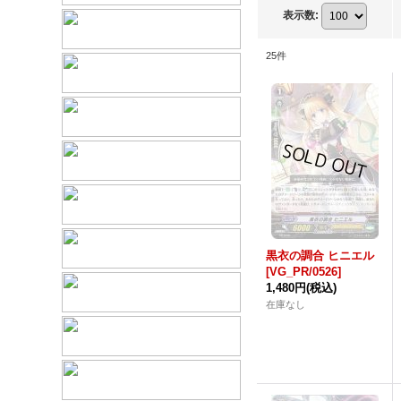
表示数
:
25
件
黒衣の調合 ヒニエル
[VG_PR/0526]
1,480円
(税込)
在庫なし