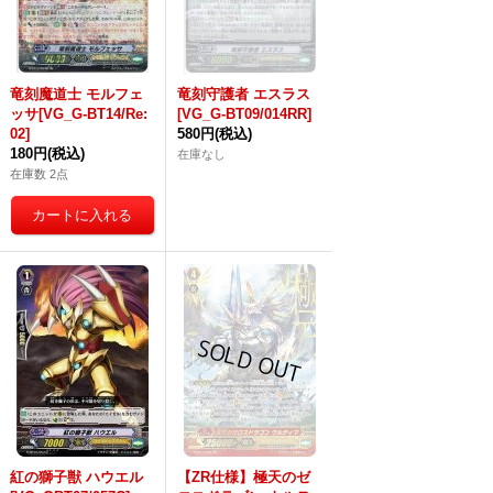
竜刻魔道士 モルフェ
竜刻守護者 エスラス
ッサ[VG_G-BT14/Re:
[VG_G-BT09/014RR]
02]
580円
(税込)
180円
(税込)
在庫なし
在庫数 2点
紅の獅子獣 ハウエル
【ZR仕様】極天のゼ