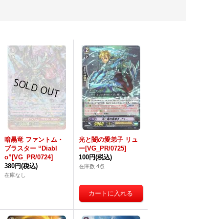
暗黒竜 ファントム・
光と闇の愛弟子 リュ
ブラスター “Diabl
ー[VG_PR/0725]
o”[VG_PR/0724]
100円
(税込)
380円
(税込)
在庫数 4点
在庫なし