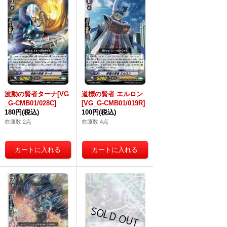
波動の賢者ターナ[VG
道標の賢者 エルロン
_G-CMB01/028C]
[VG_G-CMB01/019R]
180円
(税込)
100円
(税込)
在庫数 2点
在庫数 4点