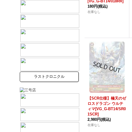
[VG_G-BT14/018RR]
180円
(税込)
在庫なし
ラストクロニクル
【SCR仕様】極天のゼ
ロスドラゴン ウルテ
ィマ[VG_G-BT14/SR0
1SCR]
2,980円
(税込)
在庫なし