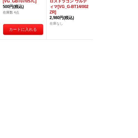
[VG_GBT07/057C]
ロスドラゴン ウルテ
500円
(税込)
ィマ[VG_G-BT14/002
ZR]
在庫数 4点
2,980円
(税込)
在庫なし