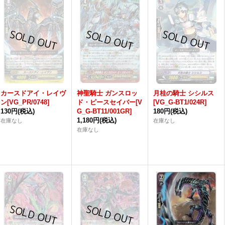
カースドアイ・レイヴ
神聖騎士 ガンスロッ
月桂の騎士 シシルス
ン[VG_PR/0748]
ド・ピースセイバー[V
[VG_G-BT1/024R]
130円
(税込)
G_G-BT11/001GR]
180円
(税込)
1,180円
(税込)
在庫なし
在庫なし
在庫なし