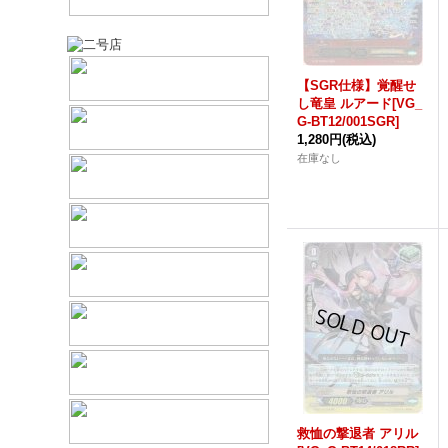
【SGR仕様】覚醒せ
し竜皇 ルアード[VG_
G-BT12/001SGR]
1,280円
(税込)
在庫なし
救恤の撃退者 アリル