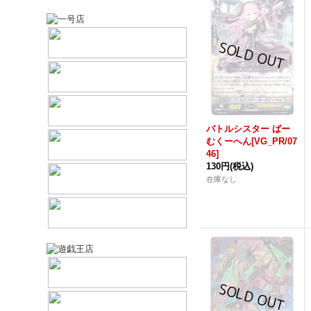
バトルシスター ばー
むくーへん[VG_PR/07
46]
130円
(税込)
在庫なし