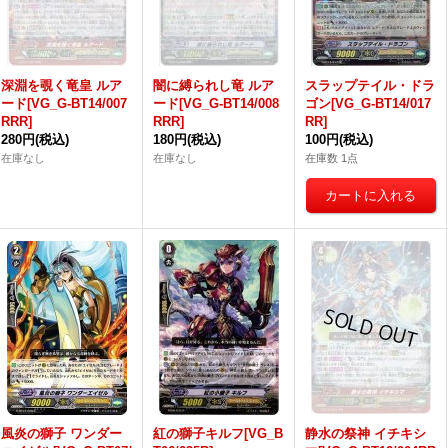
深淵を覗く竜皇 ルア
闇に縛られし竜 ルア
スラップテイル・ドラ
ード[VG_G-BT14/007
ード[VG_G-BT14/008
ゴン[VG_G-BT14/017
RRR]
RRR]
RR]
280円
(税込)
180円
(税込)
100円
(税込)
在庫なし
在庫なし
在庫数 1点
風炎の獅子 ワンダー
紅の獅子キルフ[VG_B
静水の祭神 イチキシ