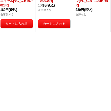
エイゼル[VG_G-BT07/
T06/035R]
マ[VG_G-BT12/004RR
028R]
100円
(税込)
R]
180円
(税込)
980円
(税込)
在庫数 4点
在庫数 4点
在庫なし