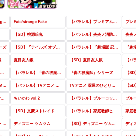
【パラレル】Fate/strange Fake
Fate/strange Fake
【パラレル】プレミアムパック『名探偵コナン TVアニメ 30th Anniversary』
【SD】桃源暗鬼
【パラレル】炎炎ノ消防隊 参ノ章
炎炎
ーズ
【SD】『テイルズ オブ』シリーズ
【パラレル】『劇場版 忍たま乱太郎 ドクタケ忍者隊最強の軍師』
帳
夏目友人帳
【SD】夏目友人帳
【SD】TVアニメ『黒執事 -寄宿学校編-』
【パラレル】『青の祓魔師』シリーズ
『青の祓魔師』シリーズ
アイドルマスター SideM BLAU NEW P@SSION!!!
【パラレル】TVアニメ 薬屋のひとりごと
TVアニメ 薬屋のひとりごと
【パラレル】ちいかわ vol.2
ちいかわ vol.2
【パラレル】ブルーロック vol.2
ブルー
【SD】文豪ストレイドッグス
【パラレル】家庭教師ヒットマンREBORN!
【パラレル】ディズニー ツムツム
ディズニー ツムツム
【SD】ディズニー ツムツム