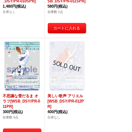
_DSY/PR-010SPR]
SB_DSY/PR-011SPR]
1,480円
(税込)
580円
(税込)
在庫なし
在庫数 1点
不思議な雪だるま オ
美しい歌声 アリエル
ラフ[WSB_DSY/PR-0
[WSB_DSY/PR-012P
11PR]
R]
300円
(税込)
400円
(税込)
在庫数 6点
在庫なし