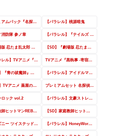
プレミアムパック『名探偵コナン TVアニメ 30th Anniversary』
【パラレル】桃源暗鬼
ノ消防隊 参ノ章
【パラレル】『テイルズ オブ』シリーズ
『劇場版 忍たま乱太郎 ドクタケ忍者隊最強の軍師』
【SD】『劇場版 忍たま乱太郎 ドクタケ忍者隊最強の軍師』
【パラレル】TVアニメ『黒執事 -寄宿学校編-』
TVアニメ『黒執事 -寄宿学校編-』
【SD】『青の祓魔師』シリーズ
【パラレル】アイドルマスター SideM BLAU NEW P@SSION!!!
【SD】TVアニメ 薬屋のひとりごと
プレミアムセット 名探偵コナン
ロック vol.2
【パラレル】文豪ストレイドッグス
家庭教師ヒットマンREBORN!
【SD】家庭教師ヒットマンREBORN!
ディズニー ツイステッドワンダーランド ハーフデッキパック
【パラレル】HoneyWorks 〜告白実行委員会〜