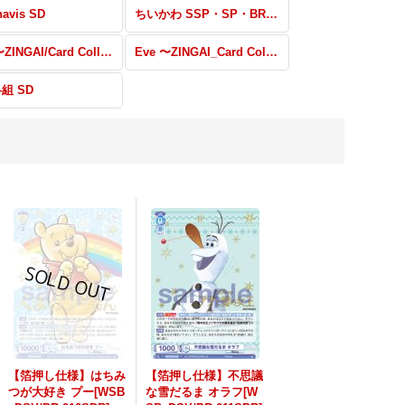
navis SD
ちいかわ SSP・SP・BR・PR
Eve 〜ZINGAI/Card Collection〜 RR・R・N
Eve 〜ZINGAI_Card Collection〜 SD
冬組 SD
【箔押し仕様】はちみ
【箔押し仕様】不思議
つが大好き プー[WSB
な雪だるま オラフ[W