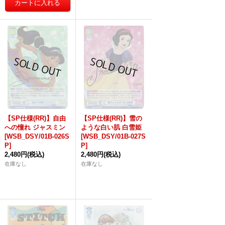
【SP仕様(RR)】自由
【SP仕様(RR)】雪の
への憧れ ジャスミン
ような白い肌 白雪姫
[WSB_DSY/01B-026S
[WSB_DSY/01B-027S
P]
P]
2,480円
(税込)
2,480円
(税込)
在庫なし
在庫なし