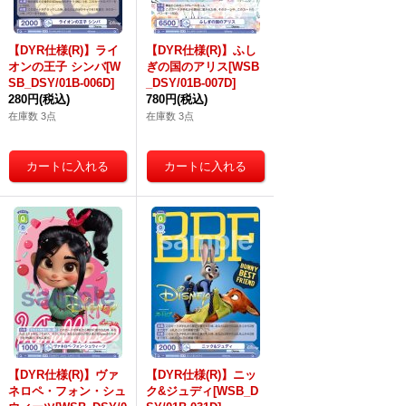
【DYR仕様(R)】ライ
【DYR仕様(R)】ふし
オンの王子 シンバ[W
ぎの国のアリス[WSB
SB_DSY/01B-006D]
_DSY/01B-007D]
280円
(税込)
780円
(税込)
在庫数 3点
在庫数 3点
【DYR仕様(R)】ヴァ
【DYR仕様(R)】ニッ
ネロペ・フォン・シュ
ク&ジュディ[WSB_D