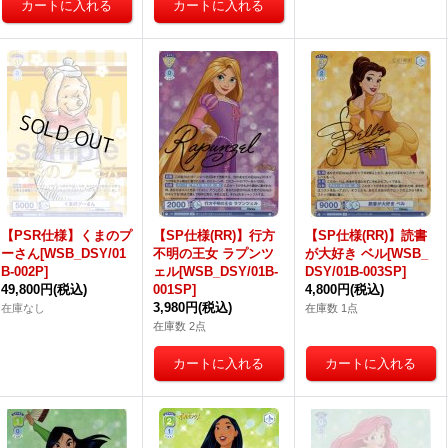
【PSR仕様】くまのプ
【SP仕様(RR)】行方
【SP仕様(RR)】読書
ーさん[WSB_DSY/01
不明の王女 ラプンツ
が大好き ベル[WSB_
B-002P]
ェル[WSB_DSY/01B-
DSY/01B-003SP]
49,800円
(税込)
001SP]
4,800円
(税込)
3,980円
(税込)
在庫なし
在庫数 1点
在庫数 2点