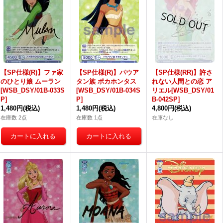
【SP仕様(R)】ファ家
【SP仕様(R)】パウア
【SP仕様(RR)】許さ
のひとり娘 ムーラン
タン族 ポカホンタス
れない人間との恋 ア
[WSB_DSY/01B-033S
[WSB_DSY/01B-034S
リエル[WSB_DSY/01
P]
P]
B-042SP]
1,480円
(税込)
1,480円
(税込)
4,800円
(税込)
在庫数 2点
在庫数 1点
在庫なし