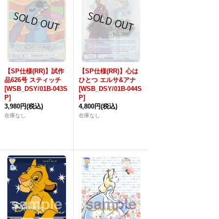
【SP仕様(RR)】試作
【SP仕様(RR)】心は
品626号 スティッチ
ひとつ エルサ&アナ
[WSB_DSY/01B-043S
[WSB_DSY/01B-044S
P]
P]
3,980円
(税込)
4,800円
(税込)
在庫なし
在庫なし