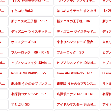
HoneyWorks 〜告白実行委員会〜
【SD】HoneyWorks 〜告白実行委員会〜
【パラレル】サンリオキャラクターズ
サン
【パラレル】すとぷり Vol.2
すとぷり Vol.2
はじめようデッキ すとぷり
新テニスの王子様 SSP・SP・BR・PR
新テニスの王子様 RR・R・N
新テ
名探偵コナン Vol.2 RR・R・N
ディズニー ツイステッドワンダーランド SSP・SP・BR・TWR・PR
ディズニー ツイステッドワンダーランド RR・R・N
N
ホロスターズ SD
東京リベンジャーズ 聖夜決戦編 SSP・SP・BR
ブルーロック SEC・SSP・HMR・BR
ブルーロック RR・R・N
ブルーロック SD
ヒプノシスマイク -Division Rap Battle- Buster Bros!!!
ヒプノシスマイク -Division Rap Battle- MAD TRIGGER CREW
ヒプノシスマイク -Division Rap Battle- Fling Posse
ヒプノシスマイク -Division Rap Battle- Ass Temple
from ARGONAVIS SSP・ARG・BR
from ARGONAVIS RR・R・N
劇場版 うたの☆プリンスさまっ♪ マジLOVEキングダム SSP・SPR・BR・PR
劇場版 うたの☆プリンスさまっ♪ マジLOVEキングダム RR・R・N
劇場版 うたの☆プリンスさまっ♪ マジLOVEスターリッシュツアーズ SD
リトル
名探偵コナン SSP・SPR・BR・PR
名探偵コナン RR・R・N
名探偵
すとぷり SD
アイドルマスター SideM SSP・SP・BR・PR