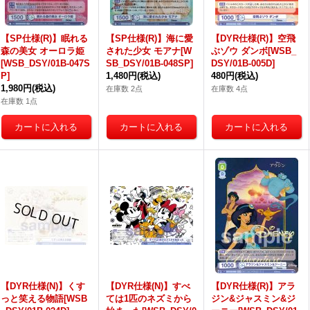
【SP仕様(R)】眠れる
【SP仕様(R)】海に愛
【DYR仕様(R)】空飛
森の美女 オーロラ姫
された少女 モアナ[W
ぶゾウ ダンボ[WSB_
[WSB_DSY/01B-047S
SB_DSY/01B-048SP]
DSY/01B-005D]
P]
1,480円
(税込)
480円
(税込)
1,980円
(税込)
在庫数 2点
在庫数 4点
在庫数 1点
【DYR仕様(N)】くす
【DYR仕様(N)】すべ
【DYR仕様(R)】アラ
っと笑える物語[WSB
ては1匹のネズミから
ジン&ジャスミン&ジ