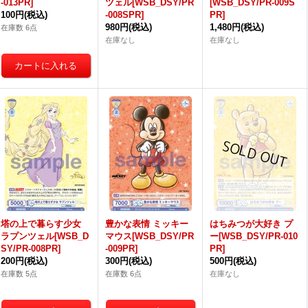
-013PR]
ツェル[WSB_DSY/PR
[WSB_DSY/PR-009S
100円
(税込)
-008SPR]
PR]
980円
(税込)
1,480円
(税込)
在庫数 6点
在庫なし
在庫なし
塔の上で暮らす少女
豊かな表情 ミッキー
はちみつが大好き プ
ラプンツェル[WSB_D
マウス[WSB_DSY/PR
ー[WSB_DSY/PR-010
SY/PR-008PR]
-009PR]
PR]
200円
(税込)
300円
(税込)
500円
(税込)
在庫数 5点
在庫数 6点
在庫なし