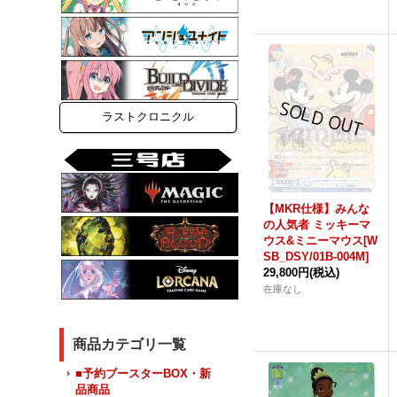
ラストクロニクル
【MKR仕様】みんな
の人気者 ミッキーマ
ウス&ミニーマウス[W
SB_DSY/01B-004M]
29,800円
(税込)
在庫なし
商品カテゴリ一覧
■予約ブースターBOX・新
品商品