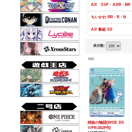
ちいかわ RR・R・N
A3! 春組 SD
表示数
:
78
件
姉妹の物語[WSB_DS
Y/PR-002PR]