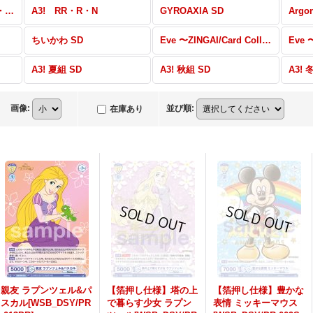
A3! SSP・A3!R・BR・PR
A3! RR・R・N
GYROAXIA SD
Argo
ちいかわ SD
Eve 〜ZINGAI/Card Collection〜 SSP・SP・BR・PR
A3! 夏組 SD
A3! 秋組 SD
A3! 
画像
:
並び順
:
在庫あり
親友 ラプンツェル&パ
【箔押し仕様】塔の上
【箔押し仕様】豊かな
スカル[WSB_DSY/PR
で暮らす少女 ラプン
表情 ミッキーマウス