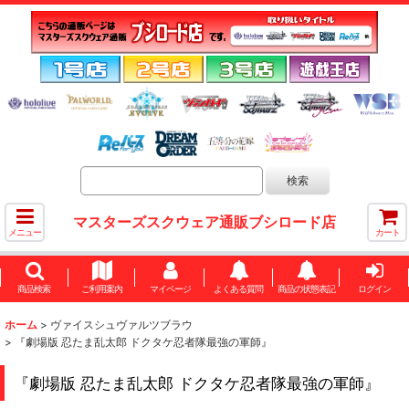
マスターズスクウェア通販ブシロード店
メニュー
カート
商品検索
ご利用案内
マイページ
よくある質問
商品の状態表記
ログイン
ホーム
>
ヴァイスシュヴァルツブラウ
>
『劇場版 忍たま乱太郎 ドクタケ忍者隊最強の軍師』
『劇場版 忍たま乱太郎 ドクタケ忍者隊最強の軍師』