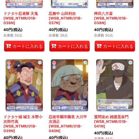
ドクタケ忍者隊 天鬼
忍務中 山田利吉
稗田八方斎
[WSB_NTMR/01B-
[WSB_NTMR/01B-
[WSB_NTMR/01B-
036N]
037N]
038N]
40
円
(税込)
40
円
(税込)
40
円
(税込)
在庫数 50点
在庫数 39点
在庫数 50点
カートに入れる
カートに入れる
カートに入れる
ドクタケ城 城主 木野小
忍術学園学園長 大川平
質問攻め 雑渡昆奈門
次郎竹高
次渦正
[WSB_NTMR/01B-
[WSB_NTMR/01B-
[WSB_NTMR/01B-
041N]
039N]
040N]
40
円
(税込)
40
円
(税込)
40
円
(税込)
在庫数 44点