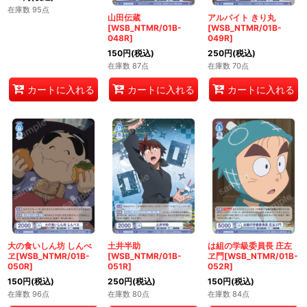
在庫数 95点
山田伝蔵
アルバイト きり丸
[WSB_NTMR/01B-
[WSB_NTMR/01B-
048R]
049R]
150
円
(税込)
250
円
(税込)
在庫数 87点
在庫数 70点
カートに入れる
カートに入れる
カートに入れる
大の食いしん坊 しんべ
土井半助
は組の学級委員長 庄左
ヱ[WSB_NTMR/01B-
[WSB_NTMR/01B-
ヱ門[WSB_NTMR/01B-
050R]
051R]
052R]
150
円
(税込)
250
円
(税込)
150
円
(税込)
在庫数 96点
在庫数 80点
在庫数 84点