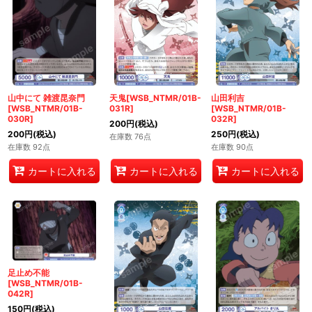
山中にて 雑渡昆奈門
天鬼[WSB_NTMR/01B-
山田利吉
[WSB_NTMR/01B-
031R]
[WSB_NTMR/01B-
030R]
032R]
200
円
(税込)
200
円
(税込)
250
円
(税込)
在庫数 76点
在庫数 92点
在庫数 90点
カートに入れる
カートに入れる
カートに入れる
足止め不能
[WSB_NTMR/01B-
042R]
150
円
(税込)