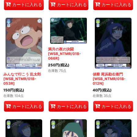
カートに入れる
カートに入れる
カートに入れる
満月の夜の決闘
[WSB_NTMR/01B-
066R]
250
円
(税込)
在庫数 75点
みんなで行こう 乱太郎
偵察 尾浜勘右衛門
[WSB_NTMR/01B-
[WSB_NTMR/01B-
053R]
012N]
150
円
(税込)
40
円
(税込)
在庫数 104点
在庫数 35点
カートに入れる
カートに入れる
カートに入れる