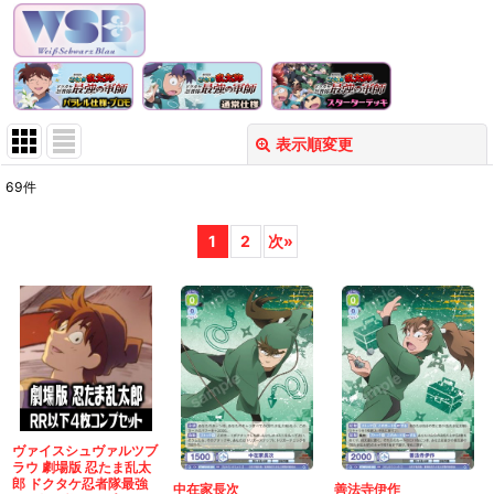
表示順変更
閉じる
69
件
表示数
:
1
2
次
»
在庫あり
並び順
:
絞り込む
ヴァイスシュヴァルツブ
ラウ 劇場版 忍たま乱太
郎 ドクタケ忍者隊最強
中在家長次
善法寺伊作