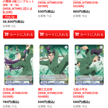
の軍師 4枚コンプセット
[WSB_NTMR/01B-
[WSB_NTMR/01B-
(RR・R・N)
001RR]
002RR]
[WSB_NTMR]
[
忍たま
500
円
(税込)
980
円
(税込)
乱太郎
]
在庫数 11点
在庫数 16点
36,800
円
(税込)
在庫数 2点
カートに入れる
カートに入れる
カートに入れる
立花仙蔵
潮江文次郎
七松小平太
[WSB_NTMR/01B-
[WSB_NTMR/01B-
[WSB_NTMR/01B-
003RR]
004RR]
005RR]
780
円
(税込)
500
円
(税込)
580
円
(税込)
在庫数 21点
在庫数 18点
在庫数 19点