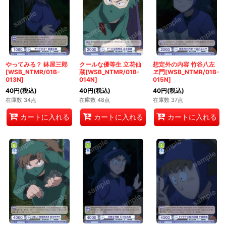
やってみる？ 鉢屋三郎
クールな優等生 立花仙
想定外の内容 竹谷八左
[WSB_NTMR/01B-
蔵[WSB_NTMR/01B-
ヱ門[WSB_NTMR/01B-
013N]
014N]
015N]
40
円
(税込)
40
円
(税込)
40
円
(税込)
在庫数 34点
在庫数 48点
在庫数 37点
カートに入れる
カートに入れる
カートに入れる