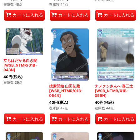
在庫数 48点
在庫数 44点
カートに入れる
カートに入れる
カートに入れる
立ちはだかる白き闇
[WSB_NTMR/01B-
043N]
40
円
(税込)
在庫数 39点
捜索開始 山田伝蔵
ナメクジさんへ 喜三太
[WSB_NTMR/01B-
[WSB_NTMR/01B-
054N]
055N]
40
円
(税込)
40
円
(税込)
在庫数 47点
在庫数 44点
カートに入れる
カートに入れる
カートに入れる