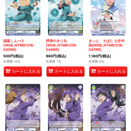
福富しんべヱ
摂津のきり丸
きっと、そばに 土井半
[WSB_NTMR/01B-
[WSB_NTMR/01B-
助[WSB_NTMR/01B-
045RR]
046RR]
047RR]
500
円
(税込)
980
円
(税込)
1,180
円
(税込)
在庫数 14点
在庫数 7点
在庫数 9点
カートに入れる
カートに入れる
カートに入れる