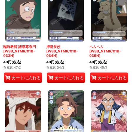
臨時教師 諸泉尊奈門
押都長烈
ヘムヘム
[WSB_NTMR/01B-
[WSB_NTMR/01B-
[WSB_NTMR/01B-
033N]
034N]
035N]
40
円
(税込)
40
円
(税込)
40
円
(税込)
在庫数 47点
在庫数 34点
在庫数 45点
カートに入れる
カートに入れる
カートに入れる