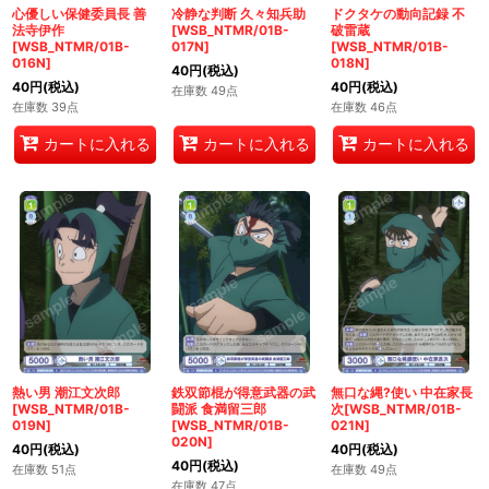
心優しい保健委員長 善
冷静な判断 久々知兵助
ドクタケの動向記録 不
法寺伊作
[WSB_NTMR/01B-
破雷蔵
[WSB_NTMR/01B-
017N]
[WSB_NTMR/01B-
016N]
018N]
40
円
(税込)
40
円
(税込)
40
円
(税込)
在庫数 49点
在庫数 39点
在庫数 46点
カートに入れる
カートに入れる
カートに入れる
熱い男 潮江文次郎
鉄双節棍が得意武器の武
無口な縄?使い 中在家長
[WSB_NTMR/01B-
闘派 食満留三郎
次[WSB_NTMR/01B-
019N]
[WSB_NTMR/01B-
021N]
020N]
40
円
(税込)
40
円
(税込)
40
円
(税込)
在庫数 51点
在庫数 49点
在庫数 47点