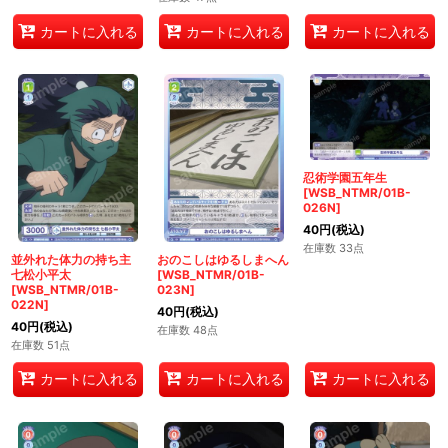
カートに入れる
カートに入れる
カートに入れる
忍術学園五年生
[WSB_NTMR/01B-
026N]
40
円
(税込)
在庫数 33点
並外れた体力の持ち主
おのこしはゆるしまへん
七松小平太
[WSB_NTMR/01B-
[WSB_NTMR/01B-
023N]
022N]
40
円
(税込)
40
円
(税込)
在庫数 48点
在庫数 51点
カートに入れる
カートに入れる
カートに入れる