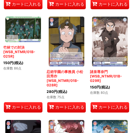
カートに入れる
カートに入れる
カートに入れる
竹林での対決
[WSB_NTMR/01B-
025R]
150
円
(税込)
在庫数 86点
忍術学園の事務員 小松
諸泉尊奈門
田秀作
[WSB_NTMR/01B-
[WSB_NTMR/01B-
029R]
028R]
150
円
(税込)
280
円
(税込)
在庫数 80点
在庫数 75点
カートに入れる
カートに入れる
カートに入れる