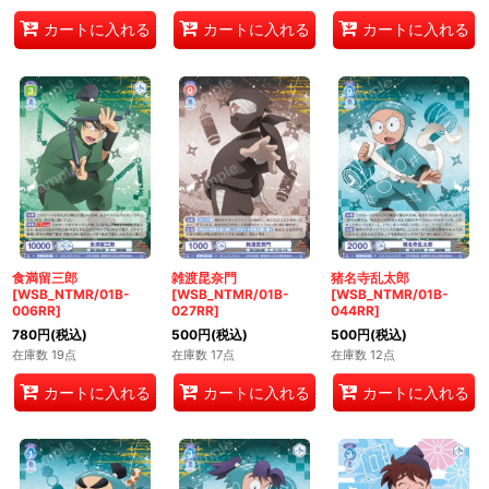
カートに入れる
カートに入れる
カートに入れる
食満留三郎
雑渡昆奈門
猪名寺乱太郎
[WSB_NTMR/01B-
[WSB_NTMR/01B-
[WSB_NTMR/01B-
006RR]
027RR]
044RR]
780
円
(税込)
500
円
(税込)
500
円
(税込)
在庫数 19点
在庫数 17点
在庫数 12点
カートに入れる
カートに入れる
カートに入れる