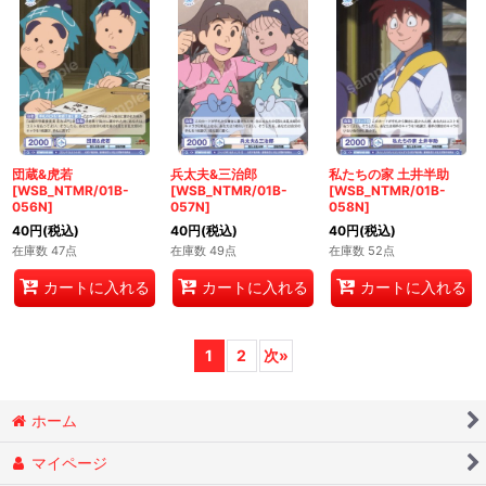
団蔵&虎若
兵太夫&三治郎
私たちの家 土井半助
[WSB_NTMR/01B-
[WSB_NTMR/01B-
[WSB_NTMR/01B-
056N]
057N]
058N]
40
円
(税込)
40
円
(税込)
40
円
(税込)
在庫数 47点
在庫数 49点
在庫数 52点
カートに入れる
カートに入れる
カートに入れる
1
2
次
»
ホーム
マイページ