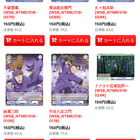
不破雷蔵
尾浜勘右衛門
久々知兵助
[WSB_NTMR/01B-
[WSB_NTMR/01B-
[WSB_NTMR/01B-
007R]
008R]
009R]
150
円
(税込)
150
円
(税込)
150
円
(税込)
在庫数 81点
在庫数 74点
在庫数 84点
カートに入れる
カートに入れる
カートに入れる
ドクタケ忍者詰所へ
[WSB_NTMR/01B-
024R]
150
円
(税込)
在庫数 92点
鉢屋三郎
竹谷八左ヱ門
[WSB_NTMR/01B-
[WSB_NTMR/01B-
010R]
011R]
150
円
(税込)
150
円
(税込)
在庫数 85点
在庫数 75点