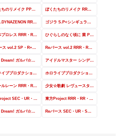
ぼくたちのリメイク PP・SP・RRR+・RR+・R+・C+・Re+
ぼくたちのリメイク RRR・RR・R・C・Re
SSSS.DYNAZENON RRR・RR・R・C・Re
ゴジラ S.P<シンギュラポイント> SPR・RRR+・RR+・R+・C+・Re+
新日本プロレス RRR・RR・R・C・Re
ひぐらしのなく頃に 業 PP・ReSP・SP・BP+・BP・RRR+・RR+・R+・C+・Re+
Reバース vol.2 SP・R+・C+・ReR+・ReC+
Reバース vol.2 RRR・RR・R・C・ReR・ReC
BanG Dream! ガルパ☆ピコ 〜大盛り〜 RRR・RR・R・C・Re
アイドルマスター シンデレラガールズ劇場 SP・IR・C+・Re+・P
ホロライブプロダクション SP・SNP
ホロライブプロダクション R+・C+・ReR+・ReC+・BP
アズールレーン RRR・RR・R・C・ReR・ReC
少女☆歌劇 レヴュースタァライト -Re LIVE- SP・R+・C+・ReR+・ReC+
東方Project SEC・UR・SP・SR+・SR
東方Project RRR・RR・R・C・ReR・ReC
BanG Dream! ガルパ☆ピコ RRR・RR・R・C・ReR・ReC
Reバース SEC・UR・SP+・SR+・SR