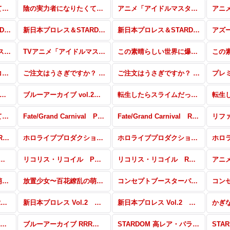
陰の実力者になりたくて！ vol.2 パラレル
陰の実力者になりたくて！ vol.2 RRR・RR・R・C・Re
アニメ「アイドルマスター ミリオンライブ！」パラレル
新日本プロレス＆STARDOM RRR・RR・R・C・Re(スターダム)
新日本プロレス＆STARDOM パラレル(新日本プロレス)
新日本プロレス＆STARDOM RRR・RR・R・C・Re(新日本プロレス)
TVアニメ「アイドルマスター シンデレラガールズ U149」パラレル
TVアニメ「アイドルマスター シンデレラガールズ U149」RRR・RR・R・C・Re
この素晴らしい世界に爆焔を！ パラレル
スペシャルセット「リコリス・リコイル」
ご注文はうさぎですか？ BLOOM vol.2 パラレル
ご注文はうさぎですか？ BLOOM vol.2 RRR以下
ーアーカイブ vol.2 PP・NBP・SP・RRR+・RR+・C+・Re+
ブルーアーカイブ vol.2 RRR・RR・R・C・Re
転生したらスライムだった件 転スラ日記 PP・NBP・SP・Gre+・RRR+・RR+・R+・C+・Re+
陰の実力者になりたくて！ SDR・GRe・RRR・RR・R・C・Re
Fate/Grand Carnival PP・SP・RRR+・RR+・R+・C+・Re+
Fate/Grand Carnival RRR・RR・R・C・Re
東方Project vol.2 RRR・RR・R・C・Re
ホロライブプロダクション Vol.2 SNP・PP・SP・RRR+・RR+・R+・C+・Re+
ホロライブプロダクション Vol.2 RRR・RR・R・C・Re
 RRR・RR・R・C・Re
リコリス・リコイル PP・NBP・SP・RRR+・RR+・R+・C+・Re+・PR
リコリス・リコイル RRR・RR・R・C・Re
放置少女〜百花繚乱の萌姫たち〜 SNP・PP・SP・RRR+・RR+・R+・C+・Re+・PR
放置少女〜百花繚乱の萌姫たち〜 RRR・RR・R・C・Re
コンセプトブースターパック「BanG Dream! ガルパ☆ピコ ふぃーばー！」 UR・SP・CP
ゆるキャン△ RRR・RR・R・C・Re
新日本プロレス Vol.2 高レア・パラレル
新日本プロレス Vol.2 RRR・RR・R・C・Re
ブルーアーカイブ PP・NBP・SP・RRR+・RR+・C+・Re+
ブルーアーカイブ RRR・RR・R・C・Re
STARDOM 高レア・パラレル