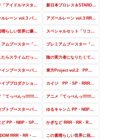
アニメ「アイドルマスター ミリオンライブ！」 RRR・RR・R・C・Re
新日本プロレス＆STARDOM パラレル(スターダム)
アズールレーン vol.3 パラレル
アズールレーン vol.3 RRR・RR・R・C・Re
この素晴らしい世界に爆焔を！ RRR・RR・R・C・Re
スペシャルセット「リコリス・リコイル」パラレル・PR
プレミアムブースター「新日本プロレス＆STARDOM」 SSP・PBR+・PBP+
プレミアムブースター「新日本プロレス＆STARDOM」 PBR・PBP
転生したらスライムだった件 転スラ日記 SDR・GRe・RRR・RR・R・C・Re
陰の実力者になりたくて！ PP・SP・GRe・RRR+・RR+・R+・C+・Re+
リファインブースターパック 東方Project PP・SP・RRR+・RR+・R+・C+・Re+・Re
東方Project vol.2 PP・SP・RRR+・RR+・R+・C+・Re+
ホロライブプロダクション Vol.2 パートナー
カイジ PP・SP・RRR+・RR+・R+・C+・Re+・PR
アニメ「てっぺんっ!!!!!!!!!!!!!!!」 PP・NBP・SP・RRR+・RR+・R+・C+・Re+・PR
アニメ「てっぺんっ!!!!!!!!!!!!!!!」 RRR・RR・R・C・Re
コンセプトブースターパック「BanG Dream! ガルパ☆ピコ ふぃーばー！」 SS・S
ゆるキャン△ PP・NBP・SP・RRR+・RR+・C+・Re+
かぎなど PP・NBP・SP・RRR+・RR+・C+・Re+
かぎなど RRR・RR・R・C・Re
STARDOM RRR・RR・R・C・Re
この素晴らしい世界に祝福を！ 高レア・パラレル