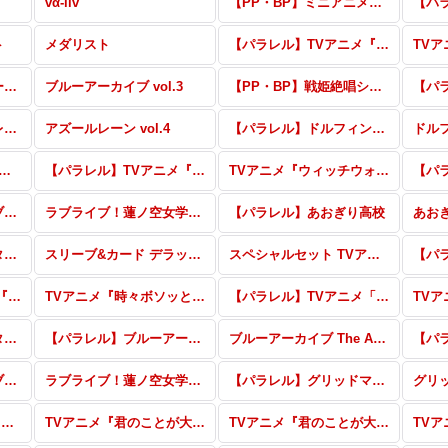
vα-liv
【PP・BP】ミニアニメ「元祖！バンドリちゃん」
ト
メダリスト
【パラレル】TVアニメ『ウィッチウォッチ』 vol.2
【パラレル】ブルーアーカイブ vol.3
ブルーアーカイブ vol.3
【PP・BP】戦姫絶唱シンフォギアXD UNLIMITED
【パラレル】アズールレーン vol.4
アズールレーン vol.4
【パラレル】ドルフィンウェーブ
ドル
:ゼロから始める異世界生活 vol.2
【パラレル】TVアニメ『ウィッチウォッチ』
TVアニメ『ウィッチウォッチ』
【パラレル】ラブライブ！蓮ノ空女学院スクールアイドルクラブ vol.2
ラブライブ！蓮ノ空女学院スクールアイドルクラブ vol.2
【パラレル】あおぎり高校
あお
アニメ「アイドルマスター シャイニーカラーズ2nd season」
スリーブ&カード デラックスセット ラブライブ！蓮ノ空女学院スクールアイドルクラブ
スペシャルセット TVアニメ『シャングリラ・フロンティア』
【パラレル】TVアニメ『時々ボソッとロシア語でデレる隣のアーリャさん』
TVアニメ『時々ボソッとロシア語でデレる隣のアーリャさん』
【パラレル】TVアニメ「この素晴らしい世界に祝福を！3」
アニメ「アイドルマスター シャイニーカラーズ」
【パラレル】ブルーアーカイブ The Animation
ブルーアーカイブ The Animation
【パラレル】ラブライブ！蓮ノ空女学院スクールアイドルクラブ
ラブライブ！蓮ノ空女学院スクールアイドルクラブ
【パラレル】グリッドマン ユニバース
グリ
ぽんのみち RRR・RR・R・C・Re
TVアニメ『君のことが大大大大大好きな100人の彼女』パラレル
TVアニメ『君のことが大大大大大好きな100人の彼女』RRR・RR・R・C・Re