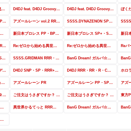
この素晴らしい世界に祝福を！ RRR・RR・R・C・Re
D4DJ feat. D4DJ Groovy Mix+Edition PP・SP・RRR+・RR+・R+・C+・Re+
D4DJ feat. D4DJ Groovy Mix+Edition RRR・RR・R・C・Re
アズールレーン vol.2 PP・NBP・SP・RRR+・RR+・R+・C+・Re+
アズールレーン vol.2 RRR・RR・R・C・Re
SSSS.DYNAZENON SP・R+・C+・ReR+・ReC+
ジラ S.P<シンギュラポイント> RRR・RR・R・C・Re
新日本プロレス PP・BP+・BP・PR
新日本プロレス SP+・SP・RR+・R+・C+・Re+
ひぐらしのなく頃に 業 RRR・RR・R・C・ReR・ReC
Re:ゼロから始める異世界生活 SP・R+・C+・ReR+・ReC+
Re:ゼロから始める異世界生活 RRR・RR・R・C・ReR・ReC
SSSS.GRIDMAN PP・SP・RRR+・RR+・R+・C+・Re+・PR
SSSS.GRIDMAN RRR・RR・R・C・Re
BanG Dream! ガルパ☆ピコ 〜大盛り〜 SP・NBP・PR・RRR＋・RR＋・R＋・C＋・Re＋
アイドルマスター シンデレラガールズ劇場 HR・RR・R・C・ReR・ReC
D4DJ SNP・SP・RRR+・R+・C+・ReR+・ReC+
D4DJ RRR・RR・R・C・ReR・ReC
ホロライブプロダクション RRR・RR・R・C・ReR・ReC
アズールレーン PR
アズールレーン PP・SP・RRR+・RR+・R+・C+・ReR+・ReC+
少女☆歌劇 レヴュースタァライト -Re LIVE- RRR・RR・R・C・ReR・ReC
ご注文はうさぎですか？ BLOOM PP・SP・RRR+・RR+・R+・C+・ReR+・ReC+
ご注文はうさぎですか？ BLOOM RRR・RR・R・C・ReR・ReC
異世界かるてっと UR・SP+・SR+・SR
異世界かるてっと RRR・RR・R・C・ReR・ReC
BanG Dream! ガルパ☆ピコ SEC・UR・SP+・SP・SR+・SR
Reバース RRR・RR・R・C・ReR・ReC