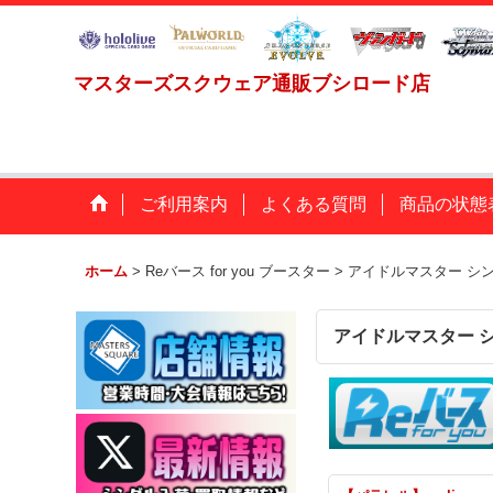
マスターズスクウェア通販ブシロード店
ご利用案内
よくある質問
商品の状態
ホーム
>
Reバース for you ブースター
>
アイドルマスター シン
アイドルマスター シ