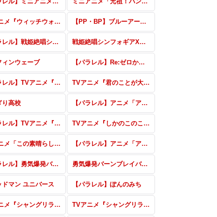
【パラレル】ミニアニメ「元祖！バンドリちゃん」
ミニアニメ「元祖！バンドリちゃん」
TVアニメ『ウィッチウォッチ』 vol.2
【PP・BP】ブルーアーカイブ vol.3
【パラレル】戦姫絶唱シンフォギアXD UNLIMITED
戦姫絶唱シンフォギアXD UNLIMITED
フィンウェーブ
【パラレル】Re:ゼロから始める異世界生活 vol.2
【パラレル】TVアニメ『君のことが大大大大大好きな100人の彼女』vol.2
TVアニメ『君のことが大大大大大好きな100人の彼女』vol.2
ぎり高校
【パラレル】アニメ「アイドルマスター シャイニーカラーズ2nd season」
【パラレル】TVアニメ『しかのこのこのここしたんたん』
TVアニメ『しかのこのこのここしたんたん』
TVアニメ「この素晴らしい世界に祝福を！3」
【パラレル】アニメ「アイドルマスター シャイニーカラーズ」
【パラレル】勇気爆発バーンブレイバーン
勇気爆発バーンブレイバーン
ッドマン ユニバース
【パラレル】ぽんのみち
TVアニメ『シャングリラ・フロンティア』パラレル
TVアニメ『シャングリラ・フロンティア』RRR・RR・R・C・Re