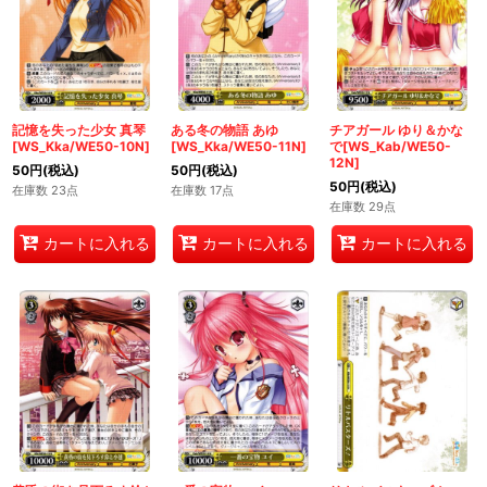
記憶を失った少女 真琴
ある冬の物語 あゆ
チアガール ゆり＆かな
[WS_Kka/WE50-10N]
[WS_Kka/WE50-11N]
で[WS_Kab/WE50-
12N]
50
円
(税込)
50
円
(税込)
50
円
(税込)
在庫数 23点
在庫数 17点
在庫数 29点
カートに入れる
カートに入れる
カートに入れる