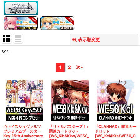
表示順変更
閉じる
69
件
表示数
:
1
2
次
»
在庫あり
並び順
:
絞り込む
ヴァイスシュヴァルツ
『リトルバスターズ！』
『CLANNAD』関連カー
プレミアムブースター
関連カードセット
ドセット
Key 25th Anniversary
[WS_Klb&Kkw/WE50_
[WS_Kcl&Kta/WE50_C