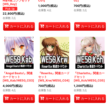
N各4枚コンプセット
C01]
02]
[WS_Key]
1,000
円
(税込)
700
円
(税込)
在庫数 4点
在庫数 2点
22,800
円
(税込)
在庫数 2点
カートに入れる
カートに入れる
カートに入れる
『Angel Beats!』関連
『Rewrite』関連カード
『Charlotte』関連カー
カードセット
セット
ドセット
[WS_Kab/WE50_C03]
[WS_Krw/WE50_C04]
[WS_Kch/WE50_C05]
4,000
円
(税込)
700
円
(税込)
1,200
円
(税込)
在庫数 4点
在庫数 5点
在庫数 2点
カートに入れる
カートに入れる
カートに入れる