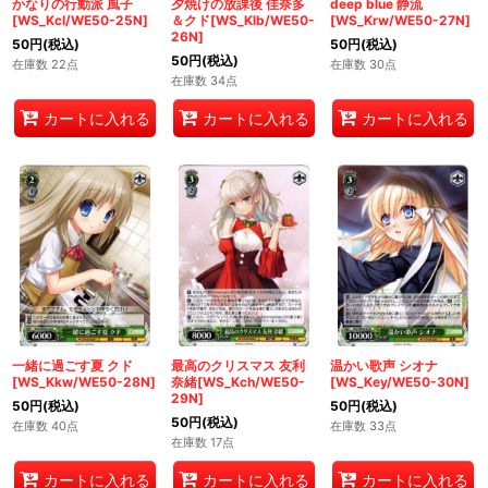
かなりの行動派 風子
夕焼けの放課後 佳奈多
deep blue 静流
[WS_Kcl/WE50-25N]
＆クド[WS_Klb/WE50-
[WS_Krw/WE50-27N]
26N]
50
円
(税込)
50
円
(税込)
50
円
(税込)
在庫数 22点
在庫数 30点
在庫数 34点
カートに入れる
カートに入れる
カートに入れる
一緒に過ごす夏 クド
最高のクリスマス 友利
温かい歌声 シオナ
[WS_Kkw/WE50-28N]
奈緒[WS_Kch/WE50-
[WS_Key/WE50-30N]
29N]
50
円
(税込)
50
円
(税込)
50
円
(税込)
在庫数 40点
在庫数 33点
在庫数 17点
カートに入れる
カートに入れる
カートに入れる