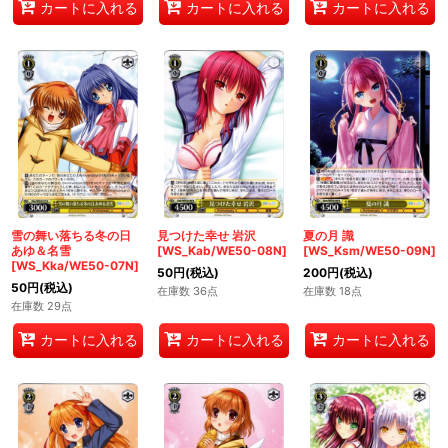
カートに入れる
カートに入れる
カートに入れる
雪の舞い落ちる冬の日
見つけた幸せ 岩沢
夏の月 識
あゆ＆名雪
[WS_Kab/WE50-08N]
[WS_Ksm/WE50-09N]
[WS_Kka/WE50-07N]
50
円
(税込)
200
円
(税込)
50
円
(税込)
在庫数 36点
在庫数 18点
在庫数 29点
カートに入れる
カートに入れる
カートに入れる