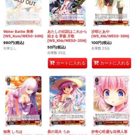
Water Battle 美希
あたしの伝説はこれから
沙耶とあや
[WS_Ksm/WE50-34N]
始まる 茅森 月歌
[WS_Klb/WE50-36N]
[WS_Khb/WE50-35N]
980
円
(税込)
100
円
(税込)
50
円
(税込)
在庫なし
在庫数 23点
在庫数 20点
カートに入れる
カートに入れる
短夜 しろは
昼の花火 うみ
好奇心旺盛な自律人形