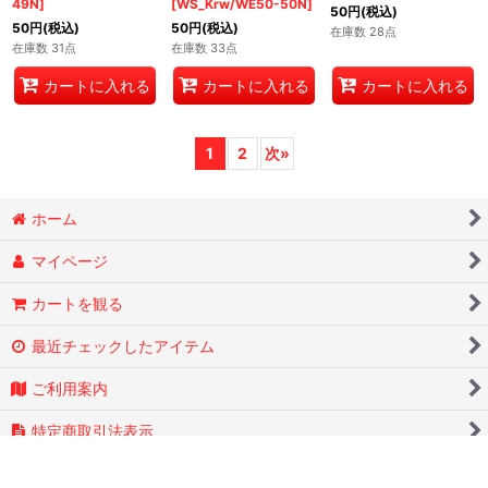
49N]
[WS_Krw/WE50-50N]
50
円
(税込)
50
円
(税込)
50
円
(税込)
在庫数 28点
在庫数 31点
在庫数 33点
カートに入れる
カートに入れる
カートに入れる
1
2
次
»
ホーム
マイページ
カートを観る
最近チェックしたアイテム
ご利用案内
特定商取引法表示
お問い合わせ