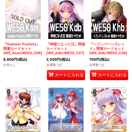
『Summer Pockets』
『神様になった日』関連
『ヘブンバーンズレッ
関連カードセット
カードセット
ド』関連カードセット
[WS_Ksm/WE50_C06]
[WS_Kdb/WE50_C07]
[WS_Khb/WE50_C08]
8,800
円
(税込)
3,500
円
(税込)
700
円
(税込)
在庫なし
在庫数 5点
在庫数 1点
カートに入れる
カートに入れる