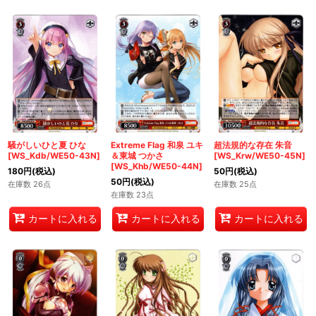
騒がしいひと夏 ひな
Extreme Flag 和泉 ユキ
超法規的な存在 朱音
[WS_Kdb/WE50-43N]
＆東城 つかさ
[WS_Krw/WE50-45N]
[WS_Khb/WE50-44N]
180
円
(税込)
50
円
(税込)
50
円
(税込)
在庫数 26点
在庫数 25点
在庫数 23点
カートに入れる
カートに入れる
カートに入れる