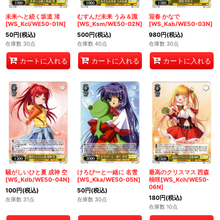
未来へと続く坂道 渚
むすんだ未来 うみ＆識
迎春 かなで
[WS_Kcl/WE50-01N]
[WS_Ksm/WE50-02N]
[WS_Kab/WE50-03N]
50
円
(税込)
500
円
(税込)
980
円
(税込)
在庫数 30点
在庫数 40点
在庫数 30点
カートに入れる
カートに入れる
カートに入れる
騒がしいひと夏 成神 空
けろぴーと一緒に 名雪
最高のクリスマス 西森
[WS_Kdb/WE50-04N]
[WS_Kka/WE50-05N]
柚咲[WS_Kch/WE50-
06N]
100
円
(税込)
50
円
(税込)
180
円
(税込)
在庫数 31点
在庫数 30点
在庫数 10点