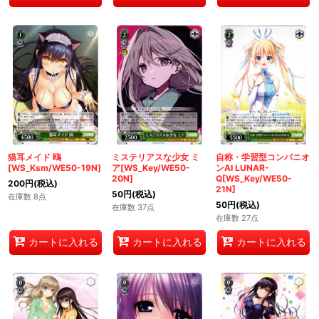
猫耳メイド 鴎
ミステリアスな少女 ミ
自称・学習型コンパニオ
[WS_Ksm/WE50-19N]
ア[WS_Key/WE50-
ンAI LUNAR-
20N]
Q[WS_Key/WE50-
200
円
(税込)
21N]
50
円
(税込)
在庫数 8点
50
円
(税込)
在庫数 37点
在庫数 27点
カートに入れる
カートに入れる
カートに入れる