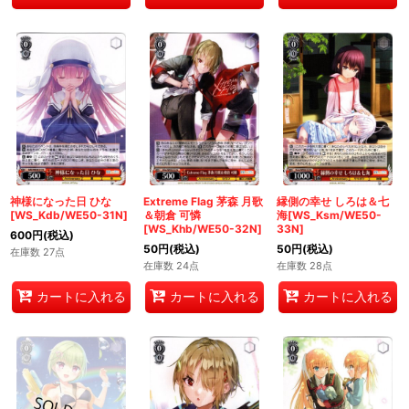
神様になった日 ひな
Extreme Flag 茅森 月歌
縁側の幸せ しろは＆七
[WS_Kdb/WE50-31N]
＆朝倉 可憐
海[WS_Ksm/WE50-
[WS_Khb/WE50-32N]
33N]
600
円
(税込)
50
円
(税込)
50
円
(税込)
在庫数 27点
在庫数 24点
在庫数 28点
カートに入れる
カートに入れる
カートに入れる