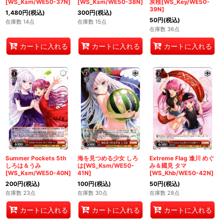
[WS_Ksm/WE50-37N]
[WS_Ksm/WE50-38N]
灰桜[WS_Key/WE50-
39N]
1,480
円
(税込)
300
円
(税込)
50
円
(税込)
在庫数 14点
在庫数 15点
在庫数 36点
カートに入れる
カートに入れる
カートに入れる
Summer Pockets 5th
海を見つめる少女 しろ
Extreme Flag 逢川 めぐ
しろは＆うみ
は[WS_Ksm/WE50-
み＆國見 タマ
[WS_Ksm/WE50-40N]
41N]
[WS_Khb/WE50-42N]
200
円
(税込)
100
円
(税込)
50
円
(税込)
在庫数 23点
在庫数 30点
在庫数 28点
カートに入れる
カートに入れる
カートに入れる