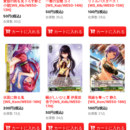
黄昏の街を見下ろす鈴と
一番の宝物 ユイ
リトルバスターズ！
小毬[WS_Klb/WE50-
[WS_Kab/WE50-14N]
[WS_Klb/WE50-15N]
13N]
50
円
(税込)
100
円
(税込)
50
円
(税込)
在庫数 35点
在庫数 29点
在庫数 30点
カートに入れる
カートに入れる
カートに入れる
水面に映る鬼
騒がしいひと夏 伊座並
視線を奪って 静久
[WS_Ksm/WE50-16N]
杏子[WS_Kdb/WE50-
[WS_Ksm/WE50-18N]
17N]
200
円
(税込)
100
円
(税込)
50
円
(税込)
在庫数 13点
在庫数 21点
在庫数 34点
カートに入れる
カートに入れる
カートに入れる