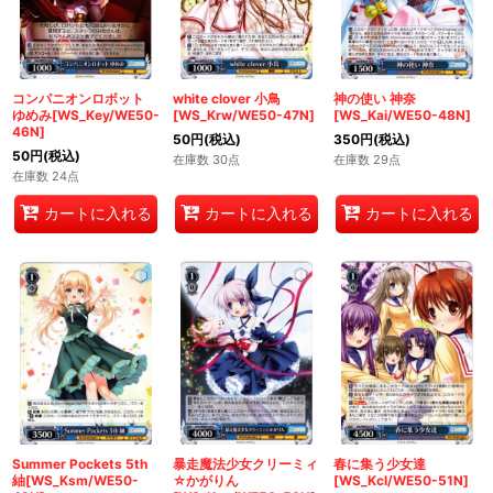
コンパニオンロボット
white clover 小鳥
神の使い 神奈
ゆめみ[WS_Key/WE50-
[WS_Krw/WE50-47N]
[WS_Kai/WE50-48N]
46N]
50
円
(税込)
350
円
(税込)
50
円
(税込)
在庫数 30点
在庫数 29点
在庫数 24点
カートに入れる
カートに入れる
カートに入れる
Summer Pockets 5th
暴走魔法少女クリーミィ
春に集う少女達
紬[WS_Ksm/WE50-
☆かがりん
[WS_Kcl/WE50-51N]