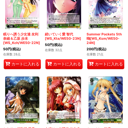
眠りへ誘う少女達 友利
続いていく愛 智代
Summer Pockets 5th
奈緒＆乙坂 歩未
[WS_Kta/WE50-23N]
鴎[WS_Ksm/WE50-
[WS_Kch/WE50-22N]
24N]
50
円
(税込)
50
円
(税込)
200
円
(税込)
在庫数 32点
在庫数 28点
在庫数 21点
カートに入れる
カートに入れる
カートに入れる