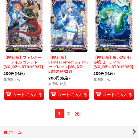
【FR仕様】ファシネー
【FR仕様】
【FR仕様】歌い継がれ
ト・テイル コデット
Earnescorrectフォロワ
る唄 セーティス
[VG_DZ-LBT01/FR27]
ー ピレッソ[VG_DZ-
[VG_DZ-LBT01/FR29]
LBT01/FR28]
200
円
(税込)
200
円
(税込)
200
円
(税込)
在庫数 8点
在庫数 5点
在庫数 12点
カートに入れる
カートに入れる
カートに入れる
1
2
次
»
ホーム