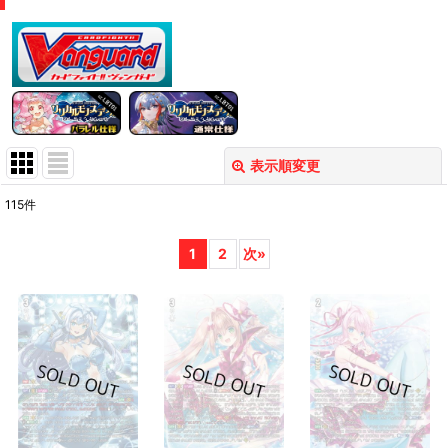
表示順変更
閉じる
115
件
表示数
:
1
2
次
»
在庫あり
並び順
:
絞り込む