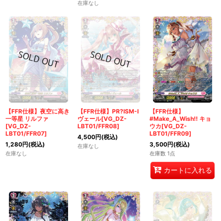
在庫なし
【FFR仕様】夜空に高き
【FFR仕様】PR?ISM-I
【FFR仕様】
一等星 リルファ
ヴェール[VG_DZ-
#Make_A_Wish!! キョ
[VG_DZ-
LBT01/FFR08]
ウカ[VG_DZ-
LBT01/FFR07]
LBT01/FFR09]
4,500
円
(税込)
1,280
円
(税込)
3,500
円
(税込)
在庫なし
在庫なし
在庫数 1点
カートに入れる