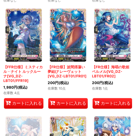
在庫なし
在庫なし
在庫なし
【FFR仕様】ミスティカ
【FR仕様】波間揺蕩い
【FR仕様】海唱の歌姫
ル・ナイト ルックルー
夢結び レーヴェット
ベルメル[VG_DZ-
ナ[VG_DZ-
[VG_DZ-LBT01/FR01]
LBT01/FR02]
LBT01/FFR19]
200
円
(税込)
200
円
(税込)
1,980
円
(税込)
在庫数 10点
在庫数 1点
在庫数 4点
カートに入れる
カートに入れる
カートに入れる