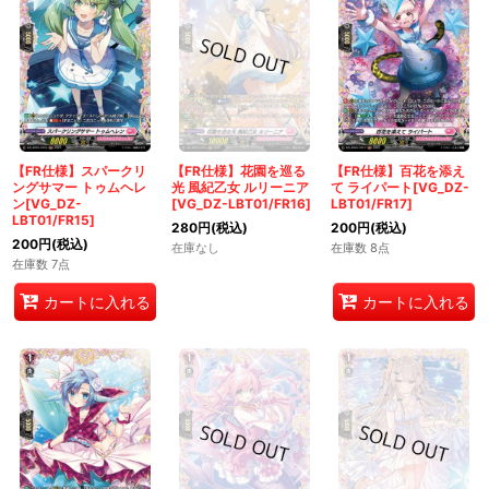
【FR仕様】スパークリ
【FR仕様】花園を巡る
【FR仕様】百花を添え
ングサマー トゥムヘレ
光 風紀乙女 ルリーニア
て ライパート[VG_DZ-
ン[VG_DZ-
[VG_DZ-LBT01/FR16]
LBT01/FR17]
LBT01/FR15]
280
円
(税込)
200
円
(税込)
200
円
(税込)
在庫なし
在庫数 8点
在庫数 7点
カートに入れる
カートに入れる