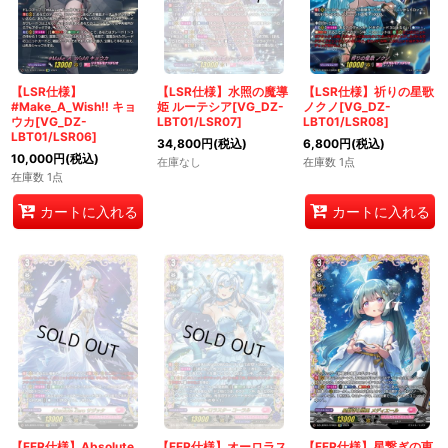
【LSR仕様】
【LSR仕様】水照の魔導
【LSR仕様】祈りの星歌
#Make_A_Wish!! キョ
姫 ルーテシア[VG_DZ-
ノクノ[VG_DZ-
ウカ[VG_DZ-
LBT01/LSR07]
LBT01/LSR08]
LBT01/LSR06]
34,800
円
(税込)
6,800
円
(税込)
10,000
円
(税込)
在庫なし
在庫数 1点
在庫数 1点
カートに入れる
カートに入れる
【FFR仕様】Absolute
【FFR仕様】オーロラス
【FFR仕様】星繋ぎの恵