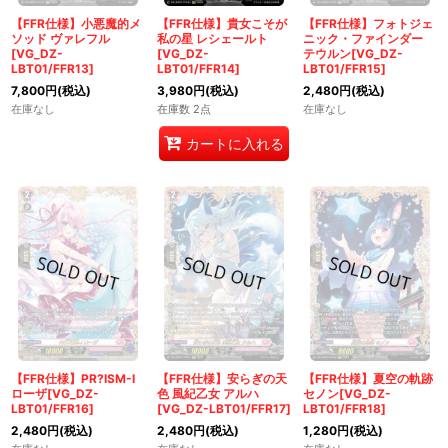
【FFR仕様】小悪魔的メ
【FFR仕様】貴女こそが
【FFR仕様】フォトジェ
ソッド ヴァレフル
私の星 レシェールト
ニック・ファインダー
[VG_DZ-
[VG_DZ-
テウルン[VG_DZ-
LBT01/FFR13]
LBT01/FFR14]
LBT01/FFR15]
7,800
円
(税込)
3,980
円
(税込)
2,480
円
(税込)
在庫なし
在庫数 2点
在庫なし
カートに入れる
【FFR仕様】PR?ISM-I
【FFR仕様】安らぎの天
【FFR仕様】夏空の軌跡
ローザ[VG_DZ-
色 風紀乙女 アルハ
セノン[VG_DZ-
LBT01/FFR16]
[VG_DZ-LBT01/FFR17]
LBT01/FFR18]
2,480
円
(税込)
2,480
円
(税込)
1,280
円
(税込)