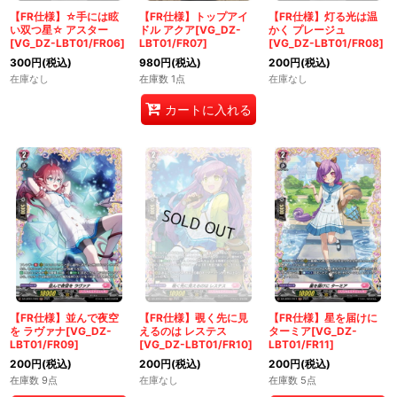
【FR仕様】☆手には眩
【FR仕様】トップアイ
【FR仕様】灯る光は温
い双つ星☆ アスター
ドル アクア[VG_DZ-
かく プレージュ
[VG_DZ-LBT01/FR06]
LBT01/FR07]
[VG_DZ-LBT01/FR08]
300
円
(税込)
980
円
(税込)
200
円
(税込)
在庫なし
在庫数 1点
在庫なし
カートに入れる
【FR仕様】並んで夜空
【FR仕様】覗く先に見
【FR仕様】星を届けに
を ラヴァナ[VG_DZ-
えるのは レステス
ターミア[VG_DZ-
LBT01/FR09]
[VG_DZ-LBT01/FR10]
LBT01/FR11]
200
円
(税込)
200
円
(税込)
200
円
(税込)
在庫数 9点
在庫なし
在庫数 5点