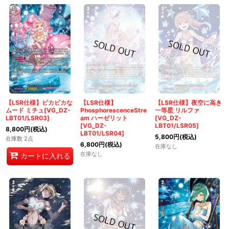
【LSR仕様】ピカピカな
【LSR仕様】
【LSR仕様】夜空に高き
ムード ミチュ[VG_DZ-
PhosphorescenceStre
一等星 リルファ
LBT01/LSR03]
am ハーゼリット
[VG_DZ-
[VG_DZ-
LBT01/LSR05]
8,800
円
(税込)
LBT01/LSR04]
5,800
円
(税込)
在庫数 2点
6,800
円
(税込)
在庫なし
在庫なし
カートに入れる