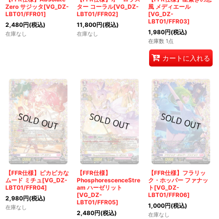
Zero サジッタ[VG_DZ-
ター コーラル[VG_DZ-
風 メディエール
LBT01/FFR01]
LBT01/FFR02]
[VG_DZ-
LBT01/FFR03]
2,480
円
(税込)
11,800
円
(税込)
1,980
円
(税込)
在庫なし
在庫なし
在庫数 1点
カートに入れる
【FFR仕様】ピカピカな
【FFR仕様】
【FFR仕様】フラリッ
ムード ミチュ[VG_DZ-
PhosphorescenceStre
ク・ホッパー ファナッ
LBT01/FFR04]
am ハーゼリット
ト[VG_DZ-
[VG_DZ-
LBT01/FFR06]
2,980
円
(税込)
LBT01/FFR05]
1,000
円
(税込)
在庫なし
2,480
円
(税込)
在庫なし