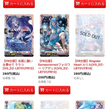
カートに入れる
カートに入れる
【FR仕様】水面に願い
【FR仕様】
【FR仕様】Singular
を乗せて ララコ
Earnescorrectフォロワ
Heart ルリカ[VG_DZ-
[VG_DZ-LBT01/FR12]
ー リアデッタ[VG_DZ-
LBT01/FR14]
LBT01/FR13]
280
円
(税込)
280
円
(税込)
200
円
(税込)
在庫数 1点
在庫なし
在庫数 7点
カートに入れる
カートに入れる