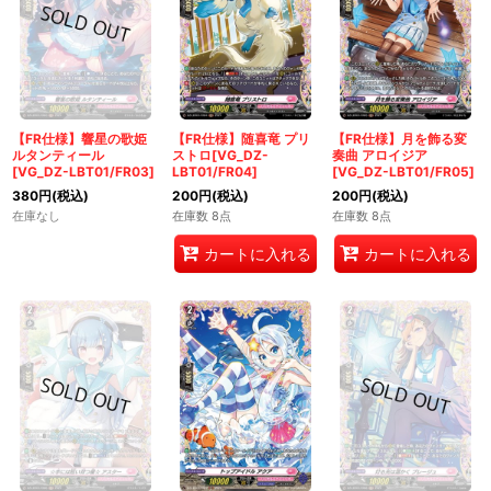
【FR仕様】響星の歌姫
【FR仕様】随喜竜 プリ
【FR仕様】月を飾る変
ルタンティール
ストロ[VG_DZ-
奏曲 アロイジア
[VG_DZ-LBT01/FR03]
LBT01/FR04]
[VG_DZ-LBT01/FR05]
380
円
(税込)
200
円
(税込)
200
円
(税込)
在庫なし
在庫数 8点
在庫数 8点
カートに入れる
カートに入れる