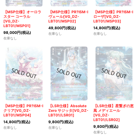
【MSP仕様】オーロラ
【MSP仕様】PR?ISM-I
【MSP仕様】PR?ISM-I
スター コーラル
ヴェール[VG_DZ-
ローザ[VG_DZ-
[VG_DZ-
LBT01/MSP02]
LBT01/MSP03]
LBT01/MSP01]
49,800
円
(税込)
14,800
円
(税込)
98,000
円
(税込)
在庫なし
在庫なし
在庫なし
【MSP仕様】PR?ISM-I
【LSR仕様】Absolute
【LSR仕様】星繋ぎの恵
クリア[VG_DZ-
Zero サジッタ[VG_DZ-
風 メディエール
LBT01/MSP04]
LBT01/LSR01]
[VG_DZ-
LBT01/LSR02]
14,800
円
(税込)
9,800
円
(税込)
9,800
円
(税込)
在庫なし
在庫なし
在庫なし