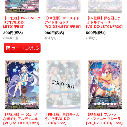
【FR仕様】PR?ISM-I ク
【FR仕様】マーメイド
【FR仕様】夢を召しま
リア[VG_DZ-
アイドル セドナ
せ トルティーリ
LBT01/FR18]
[VG_DZ-LBT01/FR19]
[VG_DZ-LBT01/FR20]
200
円
(税込)
980
円
(税込)
500
円
(税込)
在庫数 6点
在庫なし
在庫なし
カートに入れる
【FR仕様】一つは小さ
【FR仕様】星灯祭へよ
【FR仕様】フル・オ
な光でも アルディエル
うこそ![VG_DZ-
ブ・ファニー フレーラ
[VG_DZ-LBT01/FR21]
LBT01/FR22]
[VG_DZ-LBT01/FR23]