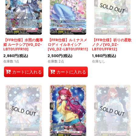
【FFR仕様】水照の魔導
【FFR仕様】ルミナスメ
【FFR仕様】祈りの星歌
姫 ルーテシア[VG_DZ-
ロディ イルネイシア
ノクノ[VG_DZ-
LBT01/FFR10]
[VG_DZ-LBT01/FFR11]
LBT01/FFR12]
2,980
円
(税込)
2,500
円
(税込)
1,980
円
(税込)
在庫数 1点
在庫数 2点
在庫なし
カートに入れる
カートに入れる