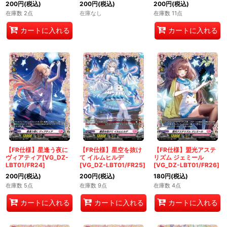
200
円
(税込)
200
円
(税込)
200
円
(税込)
在庫数 2点
在庫なし
在庫数 11点
カートに入れる
カートに入れる
【FR仕様】星逢う夜に
【FR仕様】星空を抜け
【FR仕様】盟光アステ
ヴィアティア[VG_DZ-
て イルムヒルデ
リズム ジェミール
LBT01/FR24]
[VG_DZ-LBT01/FR25]
[VG_DZ-LBT01/FR26]
200
円
(税込)
200
円
(税込)
180
円
(税込)
在庫数 5点
在庫数 9点
在庫数 4点
カートに入れる
カートに入れる
カートに入れる