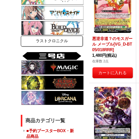
悪逆非道？のモスガー
ラストクロニクル
ル メープル[VG_D-BT
05/018RRR]
1,480円
(税込)
在庫数 2点
商品カテゴリ一覧
■予約ブースターBOX・新
品商品