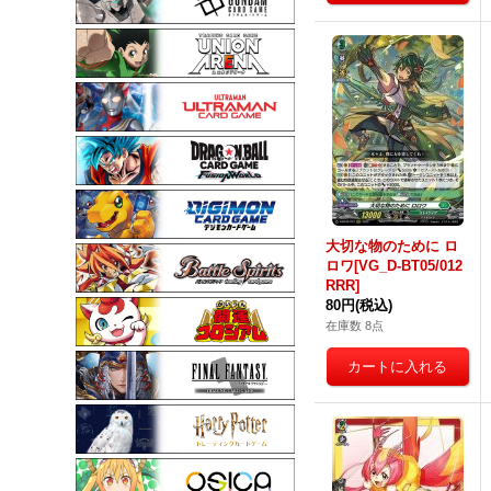
大切な物のために ロ
ロワ[VG_D-BT05/012
RRR]
80円
(税込)
在庫数 8点