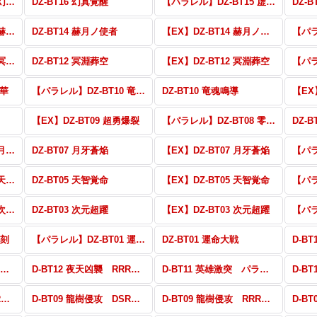
【パラレル】DZ-BT16 幻真覚醒
DZ-BT16 幻真覚醒
【パラレル】DZ-BT15 虚影襲雷
DZ-
【パラレル】DZ-BT14 赫月ノ使者
DZ-BT14 赫月ノ使者
【EX】DZ-BT14 赫月ノ使者
【パラレル】DZ-BT12 冥淵葬空
DZ-BT12 冥淵葬空
【EX】DZ-BT12 冥淵葬空
烈華
【パラレル】DZ-BT10 竜魂鳴導
DZ-BT10 竜魂鳴導
【EX
【EX】DZ-BT09 超勇爆裂
【パラレル】DZ-BT08 零騎転生
DZ-
【パラレル】DZ-BT07 月牙蒼焔
DZ-BT07 月牙蒼焔
【EX】DZ-BT07 月牙蒼焔
【パラレル】DZ-BT05 天智覚命
DZ-BT05 天智覚命
【EX】DZ-BT05 天智覚命
【パラレル】DZ-BT03 次元超躍
DZ-BT03 次元超躍
【EX】DZ-BT03 次元超躍
双刻
【パラレル】DZ-BT01 運命大戦
DZ-BT01 運命大戦
D-BT12 夜天凶襲 パラレル・EX
D-BT12 夜天凶襲 RRR・RR・R・C
D-BT11 英雄激突 パラレル・EX
D-BT10 仮面竜奏 RRR・RR・R・C
D-BT09 龍樹侵攻 DSR・FFR・FR・Re・EX
D-BT09 龍樹侵攻 RRR・RR・R・C