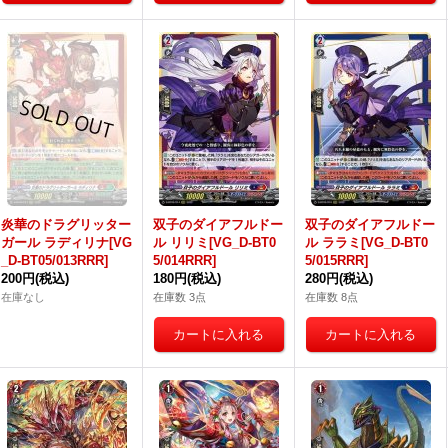
炎華のドラグリッター
双子のダイアフルドー
双子のダイアフルドー
ガール ラディリナ[VG
ル リリミ[VG_D-BT0
ル ララミ[VG_D-BT0
_D-BT05/013RRR]
5/014RRR]
5/015RRR]
200円
(税込)
180円
(税込)
280円
(税込)
在庫なし
在庫数 3点
在庫数 8点