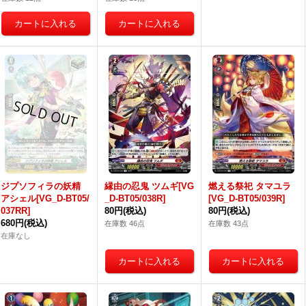
ジプソフィラの妖精
縁由の忍鬼 ツムギ[VG
燃える祭祀 タマユラ
アシェル[VG_D-BT05/
_D-BT05/038R]
[VG_D-BT05/039R]
037RR]
80円
(税込)
80円
(税込)
680円
(税込)
在庫数 46点
在庫数 43点
在庫なし