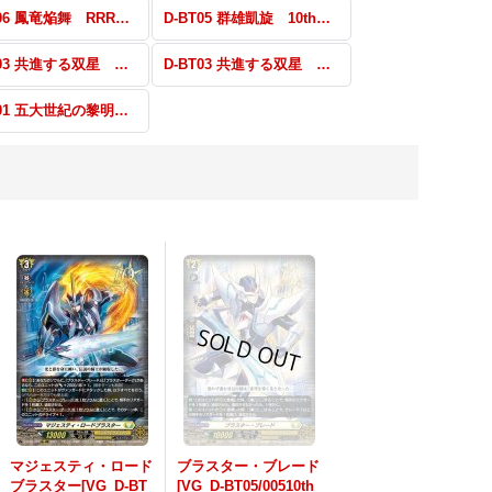
D-BT06 鳳竜焔舞 RRR・RR・ORR・R・C
D-BT05 群雄凱旋 10thSP・SP・H・PR
D-BT03 共進する双星 DSR・SP・H・PR
D-BT03 共進する双星 RRR・RR・R・C
D-BT01 五大世紀の黎明 RRR・RR・R・C
マジェスティ・ロード
ブラスター・ブレード
ブラスター[VG_D-BT
[VG_D-BT05/00510th