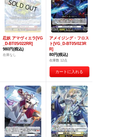
忍妖 アマヴィエラ[VG
アメイジング・フロス
_D-BT05/022RR]
ト[VG_D-BT05/023R
980円
(税込)
R]
80円
(税込)
在庫なし
在庫数 12点