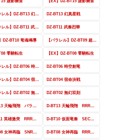
BT15 虚影襲雷
【EX】DZ-BT15 虚影襲雷
【パラレル】DZ-BT13 幻真星戦
DZ-BT13 幻真星戦
【パラレル】DZ-BT11 武奏烈華
DZ-BT11 武奏烈華
】DZ-BT10 竜魂鳴導
【パラレル】DZ-BT09 超勇爆裂
BT08 零騎転生
【EX】DZ-BT08 零騎転生
【パラレル】DZ-BT06 時空創竜
DZ-BT06 時空創竜
【パラレル】DZ-BT04 宿命決戦
DZ-BT04 宿命決戦
【パラレル】DZ-BT02 無幻双刻
DZ-BT02 無幻双刻
D-BT13 天輪飛翔 パラレル・EX
D-BT13 天輪飛翔 RRR・RR・R・C
D-BT11 英雄激突 RRR・RR・R・C
D-BT10 仮面竜奏 SEC・FFR・FR・EX
D-BT08 女神再臨 SNR・SEC・FFR・FR
D-BT08 女神再臨 RRR・RR・R・C