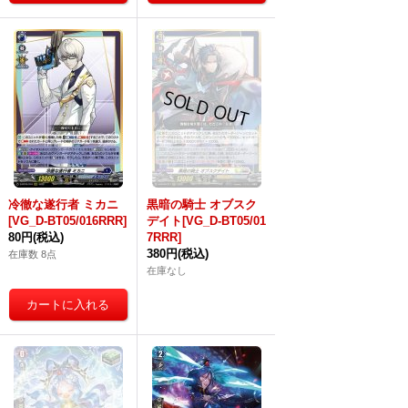
冷徹な遂行者 ミカニ
黒暗の騎士 オブスク
[VG_D-BT05/016RRR]
デイト[VG_D-BT05/01
80円
(税込)
7RRR]
380円
(税込)
在庫数 8点
在庫なし