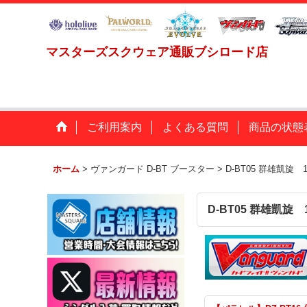
マスターズスクウェア通販ブシロード店
ご利用案内
よくある質問
商品の状態
ホーム
>
ヴァンガード D-BT ブースター
>
D-BT05 群雄凱旋 
D-BT05 群雄凱旋 