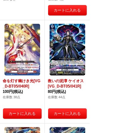
命を灯す幽けき光[VG
救いの泥濘 ケイオス
_D-BT05/040R]
[VG_D-BT05/041R]
100円
(税込)
80円
(税込)
在庫数 38点
在庫数 44点