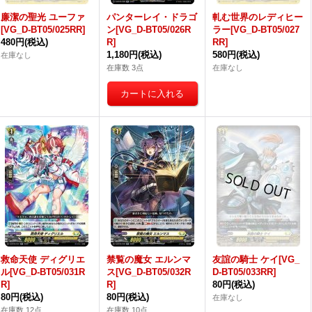
廉潔の聖光 ユーファ
パンターレイ・ドラゴ
軋む世界のレディヒー
[VG_D-BT05/025RR]
ン[VG_D-BT05/026R
ラー[VG_D-BT05/027
480円
(税込)
R]
RR]
1,180円
(税込)
580円
(税込)
在庫なし
在庫数 3点
在庫なし
救命天使 ディグリエ
禁覧の魔女 エルンマ
友誼の騎士 ケイ[VG_
ル[VG_D-BT05/031R
ス[VG_D-BT05/032R
D-BT05/033RR]
R]
R]
80円
(税込)
80円
(税込)
80円
(税込)
在庫なし
在庫数 12点
在庫数 10点