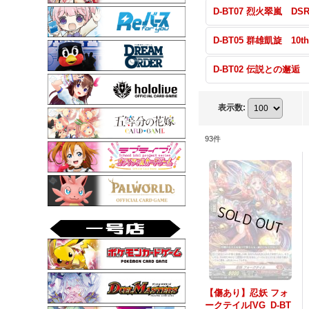
表示数
:
93
件
【傷あり】忍妖 フォ
ークテイル[VG_D-BT