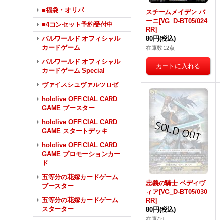
■福袋・オリパ
スチームメイデン バ
ーニ[VG_D-BT05/024
■4コンセット予約受付中
RR]
80円
(税込)
パルワールド オフィシャル
カードゲーム
在庫数 12点
パルワールド オフィシャル
カードゲーム Special
ヴァイスシュヴァルツロゼ
hololive OFFICIAL CARD
GAME ブースター
hololive OFFICIAL CARD
GAME スタートデッキ
hololive OFFICIAL CARD
GAME プロモーションカー
ド
五等分の花嫁カードゲーム
忠義の騎士 ベディヴ
ブースター
ィア[VG_D-BT05/030
五等分の花嫁カードゲーム
RR]
スターター
80円
(税込)
在庫なし