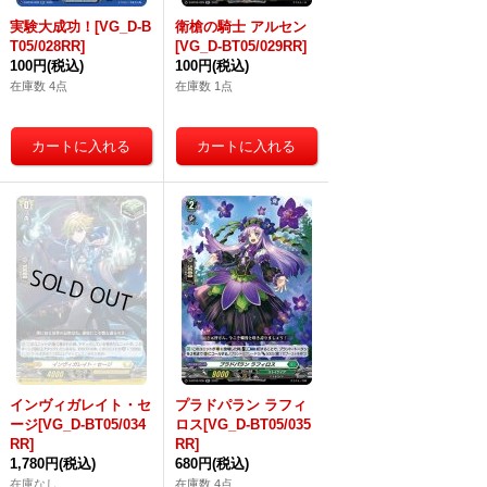
実験大成功！[VG_D-B
衛槍の騎士 アルセン
T05/028RR]
[VG_D-BT05/029RR]
100円
(税込)
100円
(税込)
在庫数 4点
在庫数 1点
インヴィガレイト・セ
プラドパラン ラフィ
ージ[VG_D-BT05/034
ロス[VG_D-BT05/035
RR]
RR]
1,780円
(税込)
680円
(税込)
在庫なし
在庫数 4点