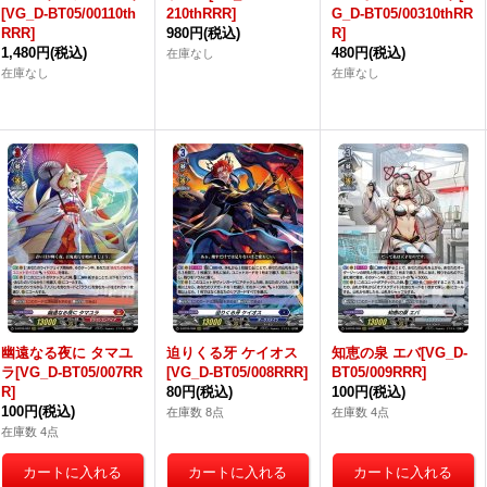
[VG_D-BT05/00110th
210thRRR]
G_D-BT05/00310thRR
RRR]
980円
(税込)
R]
1,480円
(税込)
480円
(税込)
在庫なし
在庫なし
在庫なし
幽遠なる夜に タマユ
迫りくる牙 ケイオス
知恵の泉 エバ[VG_D-
ラ[VG_D-BT05/007RR
[VG_D-BT05/008RRR]
BT05/009RRR]
R]
80円
(税込)
100円
(税込)
100円
(税込)
在庫数 8点
在庫数 4点
在庫数 4点