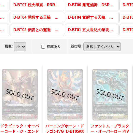
D-BT07 烈火翠嵐 DSR・FFR・FR
D-BT07 烈火翠嵐 RRR・RR・R・C
D-BT06 鳳竜焔舞 DSR・FFR・FR
D-BT05 群雄凱旋 10thRRR・RRR・RR・R・C
D-BT04 覚醒する天輪 DSR・SP・H・PR
D-BT04 覚醒する天輪 RRR・RR・R・C
D-BT02 伝説との邂逅 DSR・SP・H・PR
D-BT02 伝説との邂逅 RRR・RR・R・C
D-BT01 五大世紀の黎明 DSR・SP・H・PR
画像
:
並び順
:
在庫あり
ドラゴニック・オーバ
バーニングホーン・ド
ファントム・ブラスタ
ーロード・ジ・エンド
ラゴン[VG_D-BT05/00
ー・オーバーロード[V