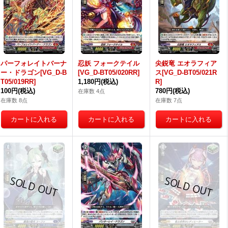
パーフォレイトバーナ
忍妖 フォークテイル
尖鋭竜 エオラフィア
ー・ドラゴン[VG_D-B
[VG_D-BT05/020RR]
ス[VG_D-BT05/021R
T05/019RR]
1,180円
(税込)
R]
100円
(税込)
780円
(税込)
在庫数 4点
在庫数 8点
在庫数 7点