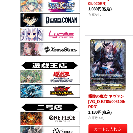
05/020RR]
1,080円
(税込)
在庫なし
髑髏の魔女 ネヴァン
[VG_D-BT05/00610th
RRR]
1,180円
(税込)
在庫数 4点