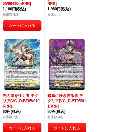
05/00410thRRR]
RRR]
1,180円
(税込)
1,980円
(税込)
在庫数 5点
在庫なし
光の道を往く者 テグ
暗黒に咲き誇る者 テ
リア[VG_D-BT05/010
グリア[VG_D-BT05/01
RRR]
1RRR]
80円
(税込)
80円
(税込)
在庫数 7点
在庫数 4点