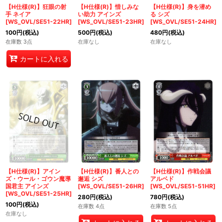
【H仕様(R)】狂眼の射
【H仕様(R)】惜しみな
【H仕様(R)】身を潜め
手 ネイア
い助力 アインズ
る シズ
[WS_OVL/SE51-22HR]
[WS_OVL/SE51-23HR]
[WS_OVL/SE51-24HR]
100
円
(税込)
500
円
(税込)
480
円
(税込)
在庫数 3点
在庫なし
在庫なし
カートに入れる
【H仕様(R)】アイン
【H仕様(R)】番人との
【H仕様(R)】作戦会議
ズ・ウール・ゴウン魔導
邂逅 シズ
アルベド
国君主 アインズ
[WS_OVL/SE51-26HR]
[WS_OVL/SE51-51HR]
[WS_OVL/SE51-25HR]
280
円
(税込)
780
円
(税込)
100
円
(税込)
在庫数 4点
在庫数 5点
在庫なし