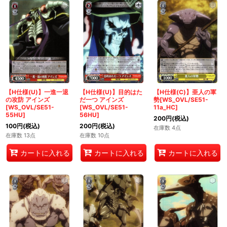
【H仕様(U)】一進一退
【H仕様(U)】目的はた
【H仕様(C)】亜人の軍
の攻防 アインズ
だ一つ アインズ
勢[WS_OVL/SE51-
[WS_OVL/SE51-
[WS_OVL/SE51-
11a_HC]
55HU]
56HU]
200
円
(税込)
100
円
(税込)
200
円
(税込)
在庫数 4点
在庫数 13点
在庫数 10点
カートに入れる
カートに入れる
カートに入れる