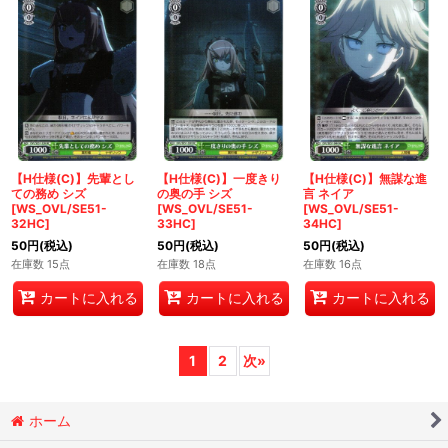
【H仕様(C)】先輩とし
【H仕様(C)】一度きり
【H仕様(C)】無謀な進
ての務め シズ
の奥の手 シズ
言 ネイア
[WS_OVL/SE51-
[WS_OVL/SE51-
[WS_OVL/SE51-
32HC]
33HC]
34HC]
50
円
(税込)
50
円
(税込)
50
円
(税込)
在庫数 15点
在庫数 18点
在庫数 16点
カートに入れる
カートに入れる
カートに入れる
1
2
次
»
ホーム