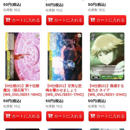
50
円
(税込)
50
円
(税込)
50
円
(税込)
在庫数 18点
在庫数 16点
在庫数 10点
カートに入れる
カートに入れる
カートに入れる
【H仕様(C)】第十位階
【H仕様(C)】甘美な悲
【H仕様(C)】痛感する
魔法〈隕石落下〉
鳴を響かせましょう
無力さ ネイア
[WS_OVL/SE51-16HC]
[WS_OVL/SE51-17HC]
[WS_OVL/SE51-31HC]
50
円
(税込)
50
円
(税込)
50
円
(税込)
在庫数 14点
在庫数 19点
在庫数 14点
カートに入れる
カートに入れる
カートに入れる