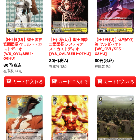
【H仕様(U)】聖王国神
【H仕様(U)】聖王国騎
【H仕様(U)】余裕の問
官団団長 ケラルト・カ
士団団長 レメディオ
答 ヤルダバオト
ストディオ
ス・カストディオ
[WS_OVL/SE51-
[WS_OVL/SE51-
[WS_OVL/SE51-07HU]
08HU]
06HU]
80
円
(税込)
80
円
(税込)
80
円
(税込)
在庫数 16点
在庫数 9点
在庫数 14点
カートに入れる
カートに入れる
カートに入れる