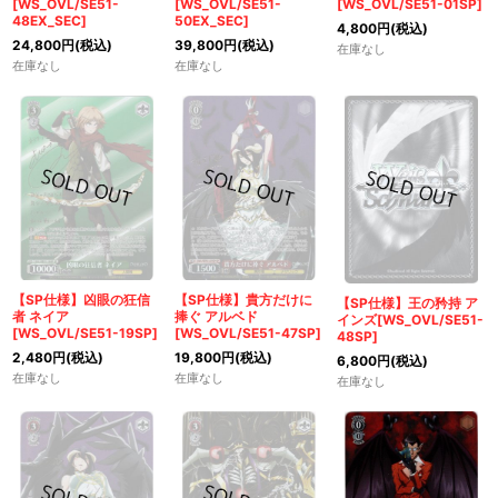
[WS_OVL/SE51-
[WS_OVL/SE51-
[WS_OVL/SE51-01SP]
48EX_SEC]
50EX_SEC]
4,800
円
(税込)
24,800
円
(税込)
39,800
円
(税込)
在庫なし
在庫なし
在庫なし
【SP仕様】凶眼の狂信
【SP仕様】貴方だけに
【SP仕様】王の矜持 ア
者 ネイア
捧ぐ アルベド
インズ[WS_OVL/SE51-
[WS_OVL/SE51-19SP]
[WS_OVL/SE51-47SP]
48SP]
2,480
円
(税込)
19,800
円
(税込)
6,800
円
(税込)
在庫なし
在庫なし
在庫なし