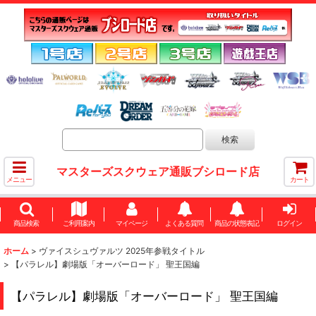
マスターズスクウェア通販ブシロード店
メニュー
カート
商品検索
ご利用案内
マイページ
よくある質問
商品の状態表記
ログイン
ホーム
>
ヴァイスシュヴァルツ 2025年参戦タイトル
>
【パラレル】劇場版「オーバーロード」 聖王国編
【パラレル】劇場版「オーバーロード」 聖王国編