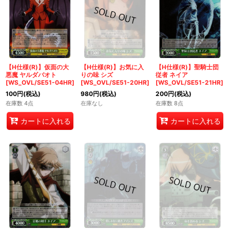
【H仕様(R)】仮面の大
【H仕様(R)】お気に入
【H仕様(R)】聖騎士団
悪魔 ヤルダバオト
りの味 シズ
従者 ネイア
[WS_OVL/SE51-04HR]
[WS_OVL/SE51-20HR]
[WS_OVL/SE51-21HR]
100
円
(税込)
980
円
(税込)
200
円
(税込)
在庫数 4点
在庫なし
在庫数 8点
カートに入れる
カートに入れる