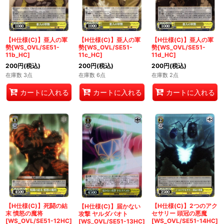
【H仕様(C)】亜人の軍
【H仕様(C)】亜人の軍
【H仕様(C)】亜人の軍
勢[WS_OVL/SE51-
勢[WS_OVL/SE51-
勢[WS_OVL/SE51-
11b_HC]
11c_HC]
11d_HC]
200
円
(税込)
200
円
(税込)
200
円
(税込)
在庫数 3点
在庫数 6点
在庫数 2点
カートに入れる
カートに入れる
カートに入れる
【H仕様(C)】死闘の結
【H仕様(C)】2つのアク
【H仕様(C)】届かない
末 憤怒の魔将
セサリー 頭冠の悪魔
攻撃 ヤルダバオト
[WS_OVL/SE51-12HC]
[WS_OVL/SE51-14HC]
[WS_OVL/SE51-13HC]