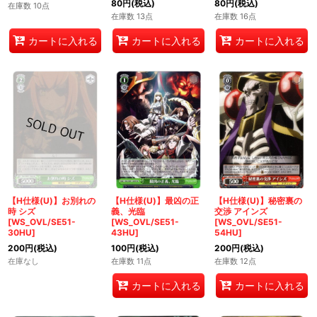
80
円
(税込)
80
円
(税込)
在庫数 10点
在庫数 13点
在庫数 16点
カートに入れる
カートに入れる
カートに入れる
【H仕様(U)】お別れの
【H仕様(U)】最凶の正
【H仕様(U)】秘密裏の
時 シズ
義、光臨
交渉 アインズ
[WS_OVL/SE51-
[WS_OVL/SE51-
[WS_OVL/SE51-
30HU]
43HU]
54HU]
200
円
(税込)
100
円
(税込)
200
円
(税込)
在庫なし
在庫数 11点
在庫数 12点
カートに入れる
カートに入れる