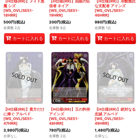
【H仕様(RR)】メイド悪
【H仕様(RR)】凶眼の狂
【H仕様(RR)】冷酷無比
魔 シズ
信者 ネイア
な支配者 アインズ
[WS_OVL/SE51-
[WS_OVL/SE51-
[WS_OVL/SE51-
18HRR]
19HRR]
46HRR]
500
円
(税込)
200
円
(税込)
980
円
(税込)
在庫数 2点
在庫数 8点
在庫数 1点
カートに入れる
カートに入れる
カートに入れる
【H仕様(RR)】貴方だけ
【H仕様(RR)】王の矜持
【H仕様(RR)】絶対なる
に捧ぐ アルベド
アインズ
忠誠 アルベド
[WS_OVL/SE51-
[WS_OVL/SE51-
[WS_OVL/SE51-
47HRR]
48HRR]
49HRR]
3,980
円
(税込)
780
円
(税込)
1,480
円
(税込)
在庫なし
在庫数 2点
在庫なし