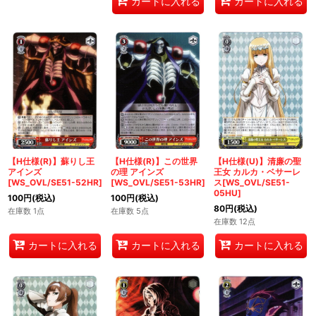
カートに入れる
カートに入れる
【H仕様(R)】蘇りし王
【H仕様(R)】この世界
【H仕様(U)】清廉の聖
アインズ
の理 アインズ
王女 カルカ・ベサーレ
[WS_OVL/SE51-52HR]
[WS_OVL/SE51-53HR]
ス[WS_OVL/SE51-
05HU]
100
円
(税込)
100
円
(税込)
80
円
(税込)
在庫数 1点
在庫数 5点
在庫数 12点
カートに入れる
カートに入れる
カートに入れる