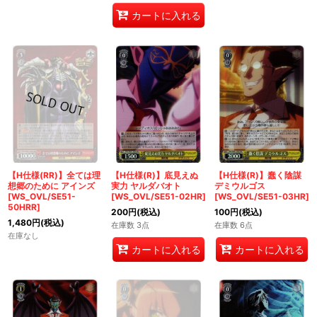
カートに入れる
【H仕様(RR)】全ては理
【H仕様(R)】底見えぬ
【H仕様(R)】蠢く陰謀
想郷のために アインズ
実力 ヤルダバオト
デミウルゴス
[WS_OVL/SE51-
[WS_OVL/SE51-02HR]
[WS_OVL/SE51-03HR]
50HRR]
200
円
(税込)
100
円
(税込)
1,480
円
(税込)
在庫数 3点
在庫数 6点
在庫なし
カートに入れる
カートに入れる