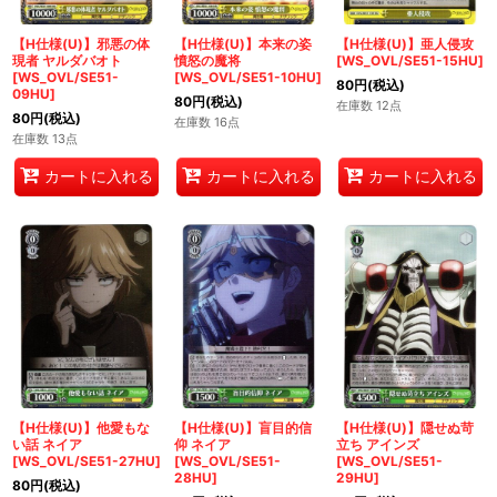
【H仕様(U)】邪悪の体
【H仕様(U)】本来の姿
【H仕様(U)】亜人侵攻
現者 ヤルダバオト
憤怒の魔将
[WS_OVL/SE51-15HU]
[WS_OVL/SE51-
[WS_OVL/SE51-10HU]
80
円
(税込)
09HU]
80
円
(税込)
在庫数 12点
80
円
(税込)
在庫数 16点
在庫数 13点
カートに入れる
カートに入れる
カートに入れる
【H仕様(U)】他愛もな
【H仕様(U)】盲目的信
【H仕様(U)】隠せぬ苛
い話 ネイア
仰 ネイア
立ち アインズ
[WS_OVL/SE51-27HU]
[WS_OVL/SE51-
[WS_OVL/SE51-
28HU]
29HU]
80
円
(税込)