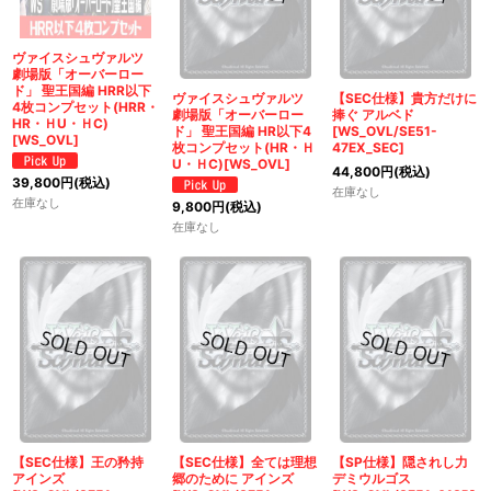
ヴァイスシュヴァルツ
劇場版「オーバーロー
ド」 聖王国編 HRR以下
ヴァイスシュヴァルツ
【SEC仕様】貴方だけに
4枚コンプセット(HRR・
劇場版「オーバーロー
捧ぐ アルベド
HR・ＨU・ＨC)
ド」 聖王国編 HR以下4
[WS_OVL/SE51-
[WS_OVL]
枚コンプセット(HR・Ｈ
47EX_SEC]
U・ＨC)[WS_OVL]
44,800
円
(税込)
39,800
円
(税込)
在庫なし
在庫なし
9,800
円
(税込)
在庫なし
【SEC仕様】王の矜持
【SEC仕様】全ては理想
【SP仕様】隠されし力
アインズ
郷のために アインズ
デミウルゴス