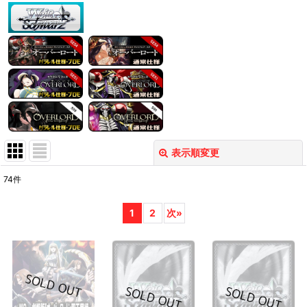
表示順変更
閉じる
74
件
表示数
:
1
2
次
»
在庫あり
並び順
:
絞り込む