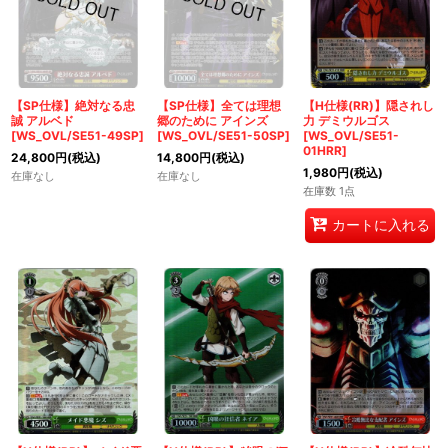
【SP仕様】絶対なる忠
【SP仕様】全ては理想
【H仕様(RR)】隠されし
誠 アルベド
郷のために アインズ
力 デミウルゴス
[WS_OVL/SE51-49SP]
[WS_OVL/SE51-50SP]
[WS_OVL/SE51-
01HRR]
24,800
円
(税込)
14,800
円
(税込)
1,980
円
(税込)
在庫なし
在庫なし
在庫数 1点
カートに入れる