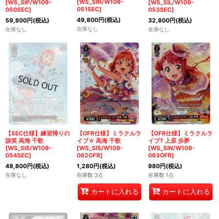
[WS_SIN/W109-
[WS_SIP/W109-
[WS_SIL/W109-
051SEC]
050SEC]
053SEC]
49,800
円
(税込)
59,800
円
(税込)
32,800
円
(税込)
在庫なし
在庫なし
在庫なし
【SEC仕様】練習帰りの
【OFR仕様】ミラクルラ
【OFR仕様】ミラクルラ
談笑 高海 千歌
イブ☆ 高海 千歌
イブ? 上原 歩夢
[WS_SIS/W109-
[WS_SIS/W109-
[WS_SIN/W109-
054SEC]
062OFR]
063OFR]
49,800
円
(税込)
1,280
円
(税込)
980
円
(税込)
在庫なし
在庫数 3点
在庫数 1点
カートに入れる
カートに入れる