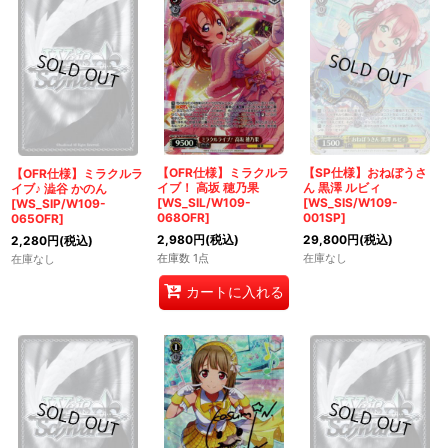
【OFR仕様】ミラクルラ
【SP仕様】おねぼうさ
【OFR仕様】ミラクルラ
イブ！ 高坂 穂乃果
ん 黒澤 ルビィ
イブ♪ 澁谷 かのん
[WS_SIL/W109-
[WS_SIS/W109-
[WS_SIP/W109-
068OFR]
001SP]
065OFR]
2,980
円
(税込)
29,800
円
(税込)
2,280
円
(税込)
在庫数 1点
在庫なし
在庫なし
カートに入れる