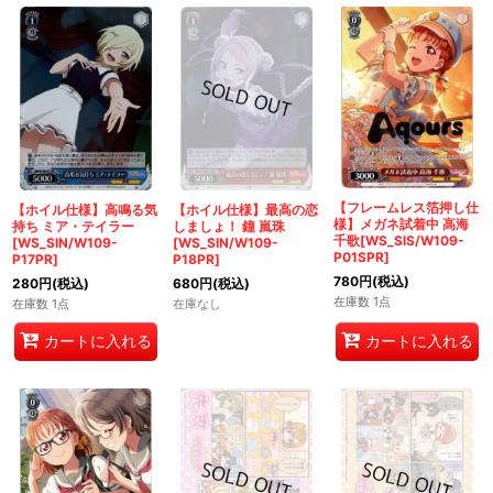
【フレームレス箔押し仕
【ホイル仕様】高鳴る気
【ホイル仕様】最高の恋
様】メガネ試着中 高海
持ち ミア・テイラー
しましょ！ 鐘 嵐珠
千歌[WS_SIS/W109-
[WS_SIN/W109-
[WS_SIN/W109-
P01SPR]
P17PR]
P18PR]
780
円
(税込)
280
円
(税込)
680
円
(税込)
在庫数 1点
在庫数 1点
在庫なし
カートに入れる
カートに入れる