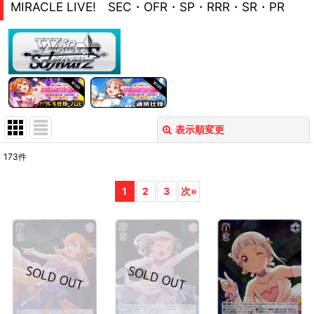
MIRACLE LIVE! SEC・OFR・SP・RRR・SR・PR
表示順変更
閉じる
173
件
表示数
:
1
2
3
次
»
在庫あり
並び順
:
絞り込む