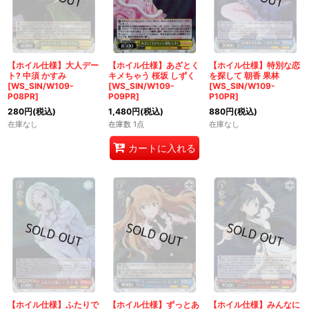
【ホイル仕様】大人デー
【ホイル仕様】あざとく
【ホイル仕様】特別な恋
ト? 中須 かすみ
キメちゃう 桜坂 しずく
を探して 朝香 果林
[WS_SIN/W109-
[WS_SIN/W109-
[WS_SIN/W109-
P08PR]
P09PR]
P10PR]
280
円
(税込)
1,480
円
(税込)
880
円
(税込)
在庫なし
在庫数 1点
在庫なし
カートに入れる
【ホイル仕様】ふたりで
【ホイル仕様】ずっとあ
【ホイル仕様】みんなに