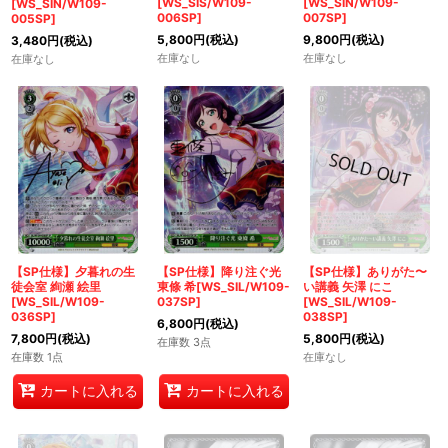
[WS_SIS/W109-
[WS_SIN/W109-
[WS_SIN/W109-
006SP]
007SP]
005SP]
5,800
円
(税込)
9,800
円
(税込)
3,480
円
(税込)
在庫なし
在庫なし
在庫なし
【SP仕様】夕暮れの生
【SP仕様】降り注ぐ光
【SP仕様】ありがた〜
徒会室 絢瀬 絵里
東條 希[WS_SIL/W109-
い講義 矢澤 にこ
[WS_SIL/W109-
037SP]
[WS_SIL/W109-
036SP]
038SP]
6,800
円
(税込)
7,800
円
(税込)
5,800
円
(税込)
在庫数 3点
在庫数 1点
在庫なし
カートに入れる
カートに入れる