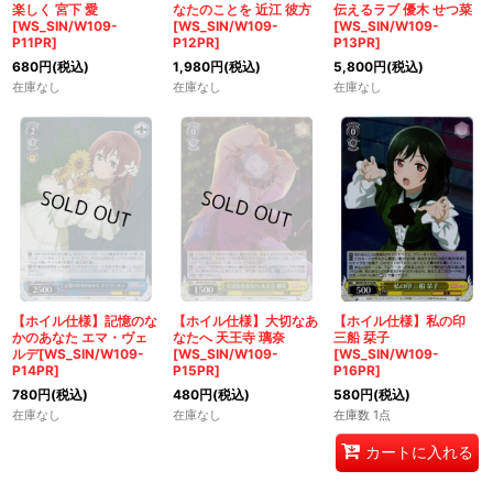
楽しく 宮下 愛
なたのことを 近江 彼方
伝えるラブ 優木 せつ菜
[WS_SIN/W109-
[WS_SIN/W109-
[WS_SIN/W109-
P11PR]
P12PR]
P13PR]
680
円
(税込)
1,980
円
(税込)
5,800
円
(税込)
在庫なし
在庫なし
在庫なし
【ホイル仕様】記憶のな
【ホイル仕様】大切なあ
【ホイル仕様】私の印
かのあなた エマ・ヴェ
なたへ 天王寺 璃奈
三船 栞子
ルデ[WS_SIN/W109-
[WS_SIN/W109-
[WS_SIN/W109-
P14PR]
P15PR]
P16PR]
780
円
(税込)
480
円
(税込)
580
円
(税込)
在庫なし
在庫なし
在庫数 1点
カートに入れる