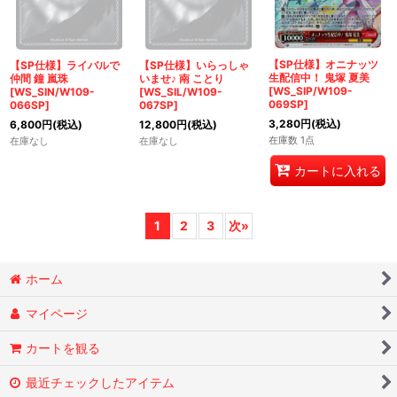
【SP仕様】オニナッツ
【SP仕様】ライバルで
【SP仕様】いらっしゃ
生配信中！ 鬼塚 夏美
仲間 鐘 嵐珠
いませ♪ 南 ことり
[WS_SIP/W109-
[WS_SIN/W109-
[WS_SIL/W109-
069SP]
066SP]
067SP]
3,280
円
(税込)
6,800
円
(税込)
12,800
円
(税込)
在庫数 1点
在庫なし
在庫なし
カートに入れる
1
2
3
次
»
ホーム
マイページ
カートを観る
最近チェックしたアイテム