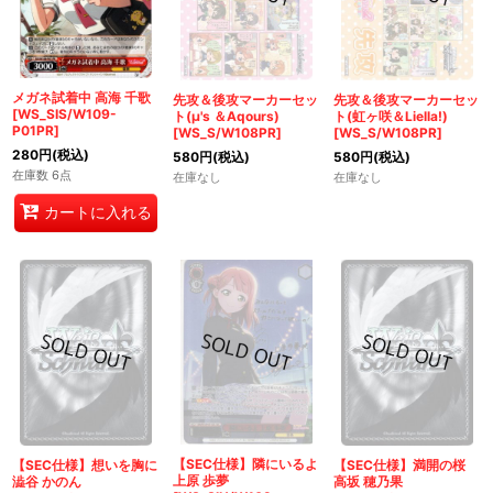
メガネ試着中 高海 千歌
先攻＆後攻マーカーセッ
先攻＆後攻マーカーセッ
[WS_SIS/W109-
ト(μ's ＆Aqours)
ト(虹ヶ咲＆Liella!)
P01PR]
[WS_S/W108PR]
[WS_S/W108PR]
280
円
(税込)
580
円
(税込)
580
円
(税込)
在庫数 6点
在庫なし
在庫なし
カートに入れる
【SEC仕様】隣にいるよ
【SEC仕様】想いを胸に
【SEC仕様】満開の桜
上原 歩夢
澁谷 かのん
高坂 穂乃果