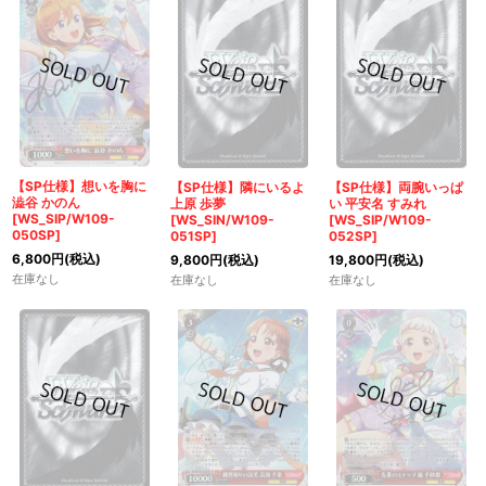
【SP仕様】想いを胸に
【SP仕様】隣にいるよ
【SP仕様】両腕いっぱ
澁谷 かのん
上原 歩夢
い 平安名 すみれ
[WS_SIP/W109-
[WS_SIN/W109-
[WS_SIP/W109-
050SP]
051SP]
052SP]
6,800
円
(税込)
9,800
円
(税込)
19,800
円
(税込)
在庫なし
在庫なし
在庫なし