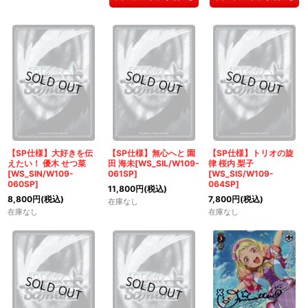
【SP仕様】大好きを伝
【SP仕様】無心へと 園
【SP仕様】トリオの旋
えたい！ 優木 せつ菜
田 海未[WS_SIL/W109-
律 桜内 梨子
[WS_SIN/W109-
061SP]
[WS_SIS/W109-
060SP]
064SP]
11,800
円
(税込)
8,800
円
(税込)
7,800
円
(税込)
在庫なし
在庫なし
在庫なし