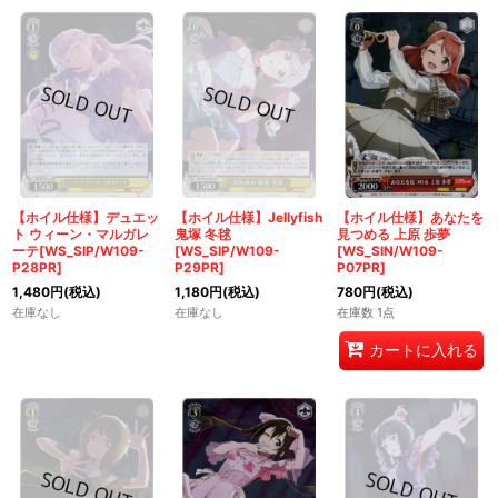
【ホイル仕様】デュエッ
【ホイル仕様】Jellyfish
【ホイル仕様】あなたを
ト ウィーン・マルガレ
鬼塚 冬毬
見つめる 上原 歩夢
ーテ[WS_SIP/W109-
[WS_SIP/W109-
[WS_SIN/W109-
P28PR]
P29PR]
P07PR]
1,480
円
(税込)
1,180
円
(税込)
780
円
(税込)
在庫なし
在庫なし
在庫数 1点
カートに入れる