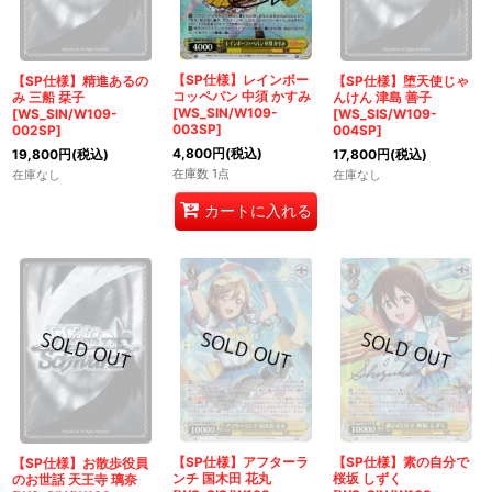
【SP仕様】レインボー
【SP仕様】精進あるの
【SP仕様】堕天使じゃ
コッペパン 中須 かすみ
み 三船 栞子
んけん 津島 善子
[WS_SIN/W109-
[WS_SIN/W109-
[WS_SIS/W109-
003SP]
002SP]
004SP]
4,800
円
(税込)
19,800
円
(税込)
17,800
円
(税込)
在庫数 1点
在庫なし
在庫なし
カートに入れる
【SP仕様】アフターラ
【SP仕様】素の自分で
【SP仕様】お散歩役員
ンチ 国木田 花丸
桜坂 しずく
のお世話 天王寺 璃奈