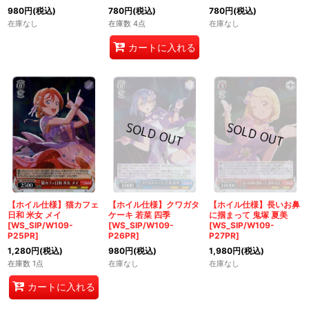
980
円
(税込)
780
円
(税込)
780
円
(税込)
在庫なし
在庫数 4点
在庫なし
カートに入れる
【ホイル仕様】猫カフェ
【ホイル仕様】クワガタ
【ホイル仕様】長いお鼻
日和 米女 メイ
ケーキ 若菜 四季
に掴まって 鬼塚 夏美
[WS_SIP/W109-
[WS_SIP/W109-
[WS_SIP/W109-
P25PR]
P26PR]
P27PR]
1,280
円
(税込)
980
円
(税込)
1,980
円
(税込)
在庫数 1点
在庫なし
在庫なし
カートに入れる