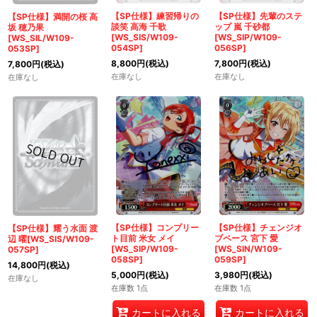
【SP仕様】練習帰りの
【SP仕様】先輩のステ
【SP仕様】満開の桜 高
談笑 高海 千歌
ップ 嵐 千砂都
坂 穂乃果
[WS_SIS/W109-
[WS_SIP/W109-
[WS_SIL/W109-
054SP]
056SP]
053SP]
8,800
円
(税込)
7,800
円
(税込)
7,800
円
(税込)
在庫なし
在庫なし
在庫なし
【SP仕様】コンプリー
【SP仕様】チェンジオ
【SP仕様】耀う水面 渡
ト目前 米女 メイ
ブペース 宮下 愛
辺 曜[WS_SIS/W109-
[WS_SIP/W109-
[WS_SIN/W109-
057SP]
058SP]
059SP]
14,800
円
(税込)
5,000
円
(税込)
3,980
円
(税込)
在庫なし
在庫数 1点
在庫数 1点
カートに入れる
カートに入れる