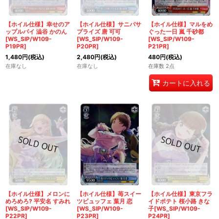
【ホイル仕様】幸せのア
【ホイル仕様】サニパサ
【ホイル仕様】マルをめ
ップルパイ 澁谷 かのん
プライズ 唐 可可
ぐった一日 嵐 千砂都
[WS_SIP/W109-
[WS_SIP/W109-
[WS_SIP/W109-
P19PR]
P20PR]
P21PR]
1,480
円
(税込)
2,480
円
(税込)
480
円
(税込)
在庫なし
在庫なし
在庫数 2点
カートに入れる
【ホイル仕様】メロンに
【ホイル仕様】苺スイー
【ホイル仕様】東京フラ
めろめろ? 平安名 すみれ
ツビュッフェ 葉月 恋
イドポテト 桜小路 きな
[WS_SIP/W109-
[WS_SIP/W109-
子[WS_SIP/W109-
P22PR]
P23PR]
P24PR]