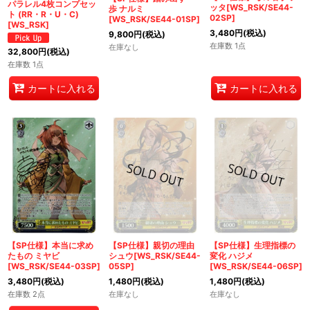
パラレル4枚コンプセッ
ッタ[WS_RSK/SE44-
歩 ナルミ
ト (RR・R・U・C)
02SP]
[WS_RSK/SE44-01SP]
[WS_RSK]
3,480
円
(税込)
9,800
円
(税込)
在庫数 1点
在庫なし
32,800
円
(税込)
在庫数 1点
カートに入れる
カートに入れる
【SP仕様】本当に求め
【SP仕様】親切の理由
【SP仕様】生理指標の
たもの ミヤビ
シュウ[WS_RSK/SE44-
変化 ハジメ
[WS_RSK/SE44-03SP]
05SP]
[WS_RSK/SE44-06SP]
3,480
円
(税込)
1,480
円
(税込)
1,480
円
(税込)
在庫数 2点
在庫なし
在庫なし