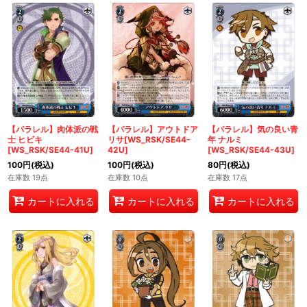
【パラレル】肉体派の戦
【パラレル】アウトドア
【パラレル】気の良い青
士 ヒビキ
リサ[WS_RSK/SE44-
年 ナルミ
[WS_RSK/SE44-41U]
42U]
[WS_RSK/SE44-43U]
100
円
(税込)
100
円
(税込)
80
円
(税込)
在庫数 19点
在庫数 10点
在庫数 17点
カートに入れる
カートに入れる
カートに入れる