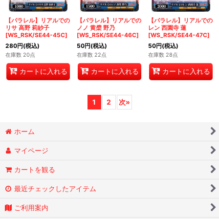
【パラレル】リアルでの
【パラレル】リアルでの
【パラレル】リアルでの
リサ 高野 莉紗子
ノノ 黄檗 野乃
レン 西園寺 蓮
[WS_RSK/SE44-45C]
[WS_RSK/SE44-46C]
[WS_RSK/SE44-47C]
280
円
(税込)
50
円
(税込)
50
円
(税込)
在庫数 20点
在庫数 22点
在庫数 28点
カートに入れる
カートに入れる
カートに入れる
1
2
次
»
ホーム
マイページ
カートを観る
最近チェックしたアイテム
ご利用案内