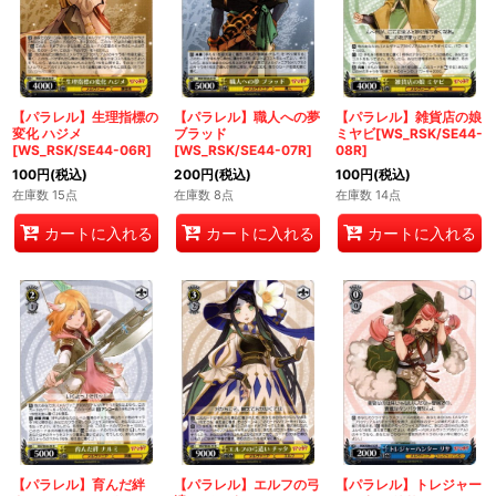
【パラレル】生理指標の
【パラレル】職人への夢
【パラレル】雑貨店の娘
変化 ハジメ
ブラッド
ミヤビ[WS_RSK/SE44-
[WS_RSK/SE44-06R]
[WS_RSK/SE44-07R]
08R]
100
円
(税込)
200
円
(税込)
100
円
(税込)
在庫数 15点
在庫数 8点
在庫数 14点
カートに入れる
カートに入れる
カートに入れる
【パラレル】育んだ絆
【パラレル】エルフの弓
【パラレル】トレジャー