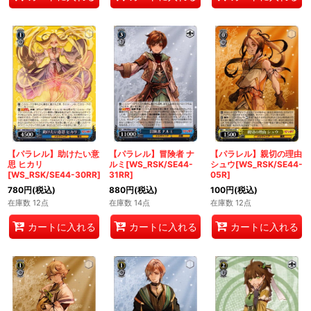
【パラレル】助けたい意
【パラレル】冒険者 ナ
【パラレル】親切の理由
思 ヒカリ
ルミ[WS_RSK/SE44-
シュウ[WS_RSK/SE44-
[WS_RSK/SE44-30RR]
31RR]
05R]
780
円
(税込)
880
円
(税込)
100
円
(税込)
在庫数 12点
在庫数 14点
在庫数 12点
カートに入れる
カートに入れる
カートに入れる