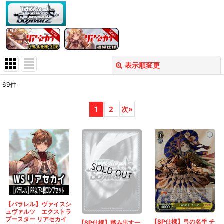
表示順変更
閉じる
69
件
表示数
:
1
2
次
»
在庫あり
並び順
:
絞り込む
【パラレル】ヴァイスシ
ュヴァルツ エクストラ
ブースター リアセカイ
【SP仕様】弓の名手 チ
【SP仕様】踏み出す一