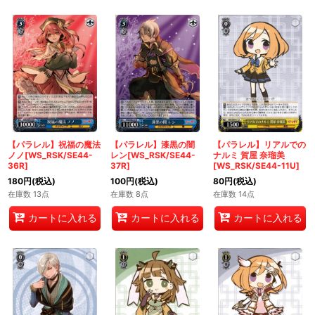
【パラレル】祝福の魔法
【パラレル】漆黒の闇
【パラレル】リアルでの
ノノ[WS_RSK/SE44-
レン[WS_RSK/SE44-
ナルミ 賀屋 奈瑠美
36R]
37R]
[WS_RSK/SE44-11U]
180
円
(税込)
100
円
(税込)
80
円
(税込)
在庫数 13点
在庫数 8点
在庫数 14点
カートに入れる
カートに入れる
カートに入れる