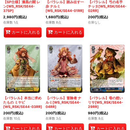
【SP仕様】漆黒の闇 レ
【パラレル】踏み出す一
【パラレル】弓の名手
ン[WS_RSK/SE44-
歩 ナルミ
チッタ[WS_RSK/SE44-
37SP]
[WS_RSK/SE44-01RR]
02RR]
2,980
円
(税込)
1,680
円
(税込)
200
円
(税込)
在庫数 1点
在庫数 8点
在庫なし
カートに入れる
カートに入れる
【パラレル】本当に求め
【パラレル】冒険者 ナ
【パラレル】母の想い
たもの ミヤビ
ルミ[WS_RSK/SE44-
リサ[WS_RSK/SE44-
[WS_RSK/SE44-03RR]
04RR]
29RR]
200
円
(税込)
200
円
(税込)
980
円
(税込)
在庫数 10点
在庫数 3点
在庫数 8点
カートに入れる
カートに入れる
カートに入れる