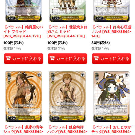
【パラレル】雑貨屋のバ
【パラレル】世話焼きお
【パラレル】好奇心旺盛
イト ブラッド
姉さん ミヤビ
ナルミ[WS_RSK/SE44-
[WS_RSK/SE44-12U]
[WS_RSK/SE44-13U]
14U]
100
円
(税込)
100
円
(税込)
80
円
(税込)
在庫数 14点
在庫数 21点
在庫数 19点
カートに入れる
カートに入れる
カートに入れる
【パラレル】農家の青年
【パラレル】錬金術師
【パラレル】おしとやか
シュウ[WS_RSK/SE44-
ハジメ[WS_RSK/SE44-
チッタ[WS_RSK/SE44-