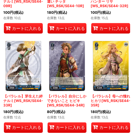
ナルミ[WS_RSK/SE44-
遣い チッタ
ハンター リサ
09R]
[WS_RSK/SE44-10R]
[WS_RSK/SE44-32R]
100
円
(税込)
180
円
(税込)
100
円
(税込)
在庫数 10点
在庫数 13点
在庫数 15点
カートに入れる
カートに入れる
カートに入れる
【パラレル】芽生えた絆
【パラレル】自分にしか
【パラレル】母への憧れ
ナルミ[WS_RSK/SE44-
できないこと ヒビキ
ヒカリ[WS_RSK/SE44-
33R]
[WS_RSK/SE44-34R]
35R]
180
円
(税込)
80
円
(税込)
180
円
(税込)
在庫数 12点
在庫数 13点
在庫数 13点
カートに入れる
カートに入れる
カートに入れる