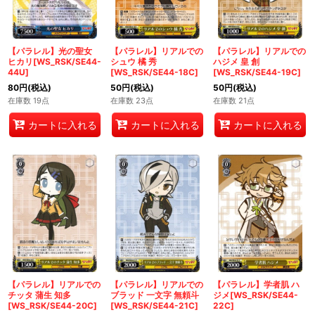
【パラレル】光の聖女
【パラレル】リアルでの
【パラレル】リアルでの
ヒカリ[WS_RSK/SE44-
シュウ 橘 秀
ハジメ 皇 創
44U]
[WS_RSK/SE44-18C]
[WS_RSK/SE44-19C]
80
円
(税込)
50
円
(税込)
50
円
(税込)
在庫数 19点
在庫数 23点
在庫数 21点
カートに入れる
カートに入れる
カートに入れる
【パラレル】リアルでの
【パラレル】リアルでの
【パラレル】学者肌 ハ
チッタ 蒲生 知多
ブラッド 一文字 無頼斗
ジメ[WS_RSK/SE44-
[WS_RSK/SE44-20C]
[WS_RSK/SE44-21C]
22C]