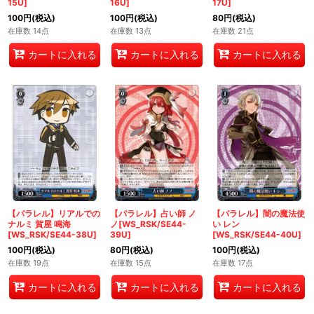
15U]
16U]
17U]
100
円
(税込)
100
円
(税込)
80
円
(税込)
在庫数 14点
在庫数 13点
在庫数 21点
カートに入れる
カートに入れる
カートに入れる
【パラレル】リアルでの
【パラレル】占い師 ノ
【パラレル】闇の魔法使
ナルミ 賀屋 鳴海
ノ[WS_RSK/SE44-
い レン
[WS_RSK/SE44-38U]
39U]
[WS_RSK/SE44-40U]
100
円
(税込)
80
円
(税込)
100
円
(税込)
在庫数 19点
在庫数 15点
在庫数 17点
カートに入れる
カートに入れる
カートに入れる