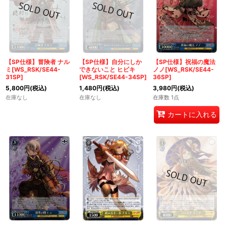
【SP仕様】冒険者 ナル
【SP仕様】自分にしか
【SP仕様】祝福の魔法
ミ[WS_RSK/SE44-
できないこと ヒビキ
ノノ[WS_RSK/SE44-
31SP]
[WS_RSK/SE44-34SP]
36SP]
5,800
円
(税込)
1,480
円
(税込)
3,980
円
(税込)
在庫なし
在庫なし
在庫数 1点
カートに入れる