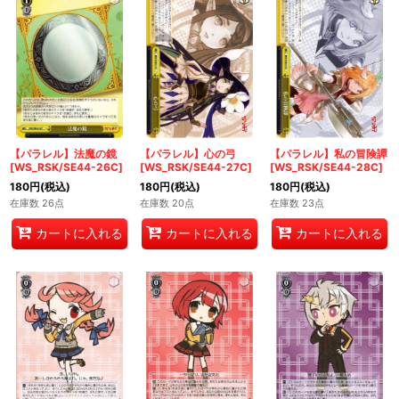
【パラレル】法魔の鏡
【パラレル】心の弓
【パラレル】私の冒険譚
[WS_RSK/SE44-26C]
[WS_RSK/SE44-27C]
[WS_RSK/SE44-28C]
180
円
(税込)
180
円
(税込)
180
円
(税込)
在庫数 26点
在庫数 20点
在庫数 23点
カートに入れる
カートに入れる
カートに入れる