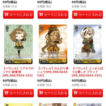
50
円
(税込)
50
円
(税込)
50
円
(税込)
在庫数 25点
在庫数 18点
在庫数 30点
カートに入れる
カートに入れる
カートに入れる
【パラレル】リアルでの
【パラレル】のんびり屋
【パラレル】ぶっきらぼ
ミヤビ 綾瀬 雅
シュウ[WS_RSK/SE44-
うな優しさ ブラッド
[WS_RSK/SE44-23C]
24C]
[WS_RSK/SE44-25C]
50
円
(税込)
50
円
(税込)
50
円
(税込)
在庫数 22点
在庫数 26点
在庫数 25点
カートに入れる
カートに入れる
カートに入れる