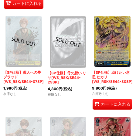
カートに入れる
【SP仕様】職人への夢
【SP仕様】助けたい意
【SP仕様】母の想い リ
ブラッド
思 ヒカリ
サ[WS_RSK/SE44-
[WS_RSK/SE44-07SP]
[WS_RSK/SE44-30SP]
29SP]
1,980
円
(税込)
9,800
円
(税込)
4,800
円
(税込)
在庫なし
在庫数 1点
在庫なし
カートに入れる