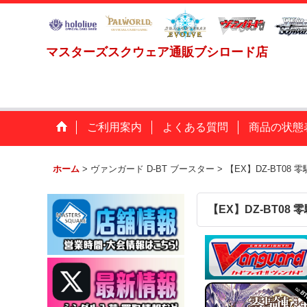
マスターズスクウェア通販ブシロード店
ご利用案内
よくある質問
商品の状態
ホーム
>
ヴァンガード D-BT ブースター
>
【EX】DZ-BT08 
【EX】DZ-BT08 