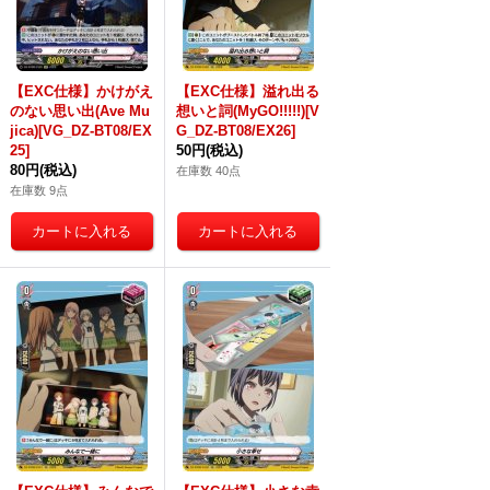
【EXC仕様】かけがえ
【EXC仕様】溢れ出る
のない思い出(Ave Mu
想いと詞(MyGO!!!!!)[V
jica)[VG_DZ-BT08/EX
G_DZ-BT08/EX26]
25]
50円
(税込)
80円
(税込)
在庫数 40点
在庫数 9点