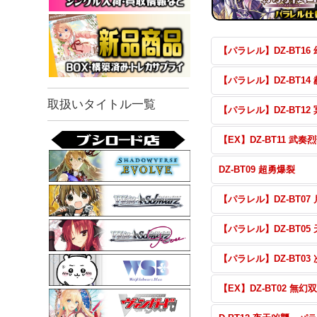
取扱いタイトル一覧
【EX】DZ-BT11 武奏
DZ-BT09 超勇爆裂
【EX】DZ-BT02 無幻