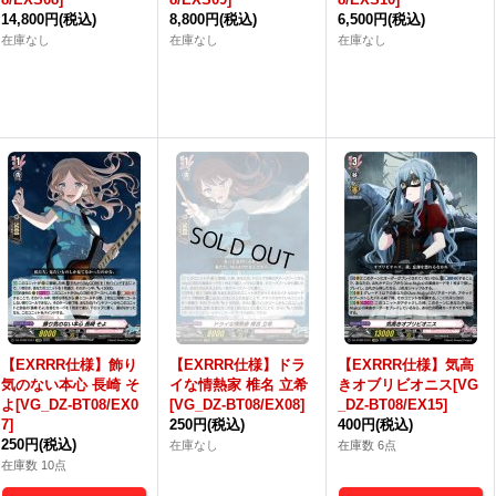
14,800円
(税込)
8,800円
(税込)
6,500円
(税込)
在庫なし
在庫なし
在庫なし
【EXRRR仕様】飾り
【EXRRR仕様】ドラ
【EXRRR仕様】気高
気のない本心 長崎 そ
イな情熱家 椎名 立希
きオブリビオニス[VG
よ[VG_DZ-BT08/EX0
[VG_DZ-BT08/EX08]
_DZ-BT08/EX15]
7]
250円
(税込)
400円
(税込)
250円
(税込)
在庫なし
在庫数 6点
在庫数 10点