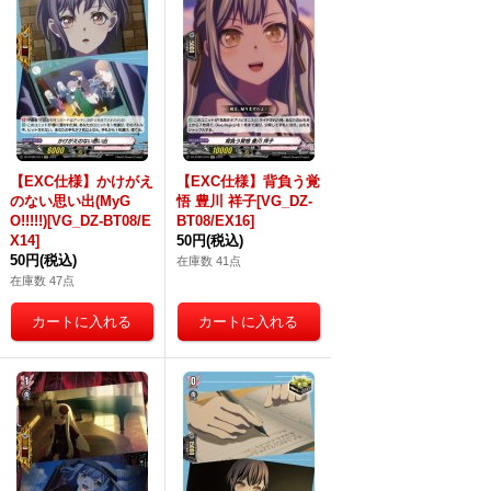
【EXC仕様】かけがえ
【EXC仕様】背負う覚
のない思い出(MyG
悟 豊川 祥子[VG_DZ-
O!!!!!)[VG_DZ-BT08/E
BT08/EX16]
X14]
50円
(税込)
50円
(税込)
在庫数 41点
在庫数 47点