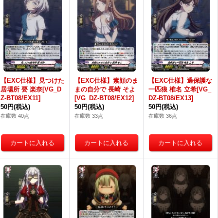
【EXC仕様】見つけた
【EXC仕様】素顔のま
【EXC仕様】過保護な
居場所 要 楽奈[VG_D
まの自分で 長崎 そよ
一匹狼 椎名 立希[VG_
Z-BT08/EX11]
[VG_DZ-BT08/EX12]
DZ-BT08/EX13]
50円
(税込)
50円
(税込)
50円
(税込)
在庫数 40点
在庫数 33点
在庫数 36点