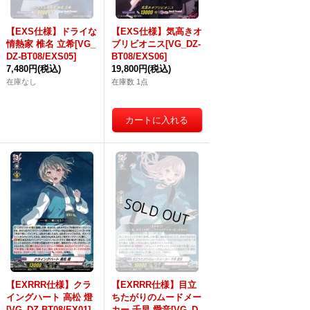
【EXS仕様】ドライな
【EXS仕様】気高きオ
情熱家 椎名 立希[VG_
ブリビオニス[VG_DZ-
DZ-BT08/EXS05]
BT08/EXS06]
7,480円
(税込)
19,800円
(税込)
在庫なし
在庫数 1点
【EXRRR仕様】クラ
【EXRRR仕様】目立
イングハート 高松 燈
ちたがりのムードメー
[VG_DZ-BT08/EX01]
カー 千早 愛音[VG_D