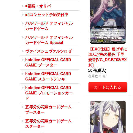
■福袋・オリパ
■4コンセット予約受付中
パルワールド オフィシャル
カードゲーム
パルワールド オフィシャル
カードゲーム Special
【EXC仕様】逃げずに
ヴァイスシュヴァルツロゼ
進んだ先の景色 千早
愛音[VG_DZ-BT08/EX
hololive OFFICIAL CARD
10]
GAME ブースター
50円
(税込)
hololive OFFICIAL CARD
在庫数 19点
GAME スタートデッキ
hololive OFFICIAL CARD
GAME プロモーションカー
ド
五等分の花嫁カードゲーム
ブースター
五等分の花嫁カードゲーム
スターター