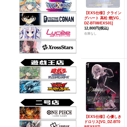
【EXS仕様】クライン
グハート 高松 燈[VG_
DZ-BT08/EXS01]
12,800円
(税込)
在庫なし
【EXS仕様】心優しき
ドロリス[VG_DZ-BT0
8/EXS07]