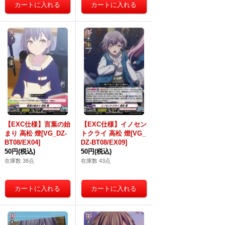
【EXC仕様】言葉の始
【EXC仕様】イノセン
まり 高松 燈[VG_DZ-
トクライ 高松 燈[VG_
BT08/EX04]
DZ-BT08/EX09]
50円
(税込)
50円
(税込)
在庫数 38点
在庫数 43点