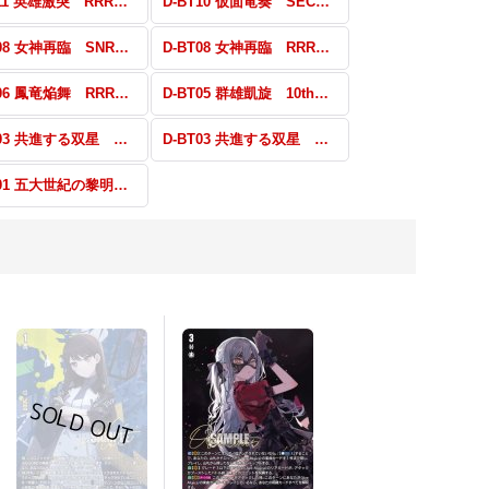
D-BT11 英雄激突 RRR・RR・R・C
D-BT10 仮面竜奏 SEC・FFR・FR・EX
D-BT08 女神再臨 SNR・SEC・FFR・FR
D-BT08 女神再臨 RRR・RR・R・C
D-BT06 鳳竜焔舞 RRR・RR・ORR・R・C
D-BT05 群雄凱旋 10thSP・SP・H・PR
D-BT03 共進する双星 DSR・SP・H・PR
D-BT03 共進する双星 RRR・RR・R・C
D-BT01 五大世紀の黎明 RRR・RR・R・C