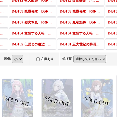
D-BT12 夜天凶襲 パラレル・EX
D-BT12 夜天凶襲 RRR・RR・R・C
D-BT11 英雄激突 パラレル・EX
D-BT10 仮面竜奏 RRR・RR・R・C
D-BT09 龍樹侵攻 DSR・FFR・FR・Re・EX
D-BT09 龍樹侵攻 RRR・RR・R・C
D-BT07 烈火翠嵐 DSR・FFR・FR
D-BT07 烈火翠嵐 RRR・RR・R・C
D-BT06 鳳竜焔舞 DSR・FFR・FR
D-BT05 群雄凱旋 10thRRR・RRR・RR・R・C
D-BT04 覚醒する天輪 DSR・SP・H・PR
D-BT04 覚醒する天輪 RRR・RR・R・C
D-BT02 伝説との邂逅 DSR・SP・H・PR
D-BT02 伝説との邂逅 RRR・RR・R・C
D-BT01 五大世紀の黎明 DSR・SP・H・PR
画像
:
並び順
:
在庫あり