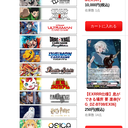
10,000円
(税込)
在庫数 1点
【EXRRR仕様】息が
できる場所 要 楽奈[V
G_DZ-BT08/EX06]
250円
(税込)
在庫数 14点