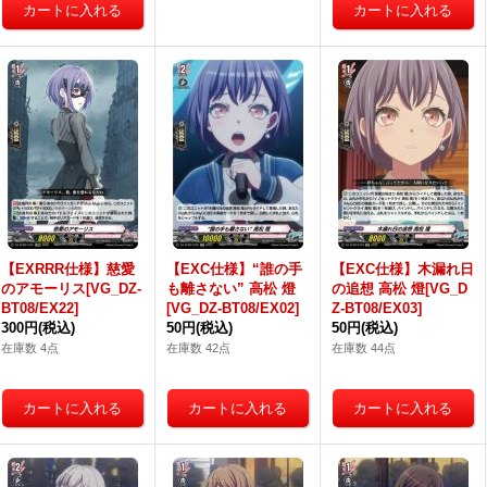
【EXRRR仕様】慈愛
【EXC仕様】“誰の手
【EXC仕様】木漏れ日
のアモーリス[VG_DZ-
も離さない” 高松 燈
の追想 高松 燈[VG_D
BT08/EX22]
[VG_DZ-BT08/EX02]
Z-BT08/EX03]
300円
(税込)
50円
(税込)
50円
(税込)
在庫数 4点
在庫数 42点
在庫数 44点