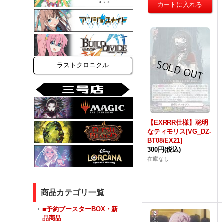
ラストクロニクル
【EXRRR仕様】聡明
なティモリス[VG_DZ-
BT08/EX21]
300円
(税込)
在庫なし
商品カテゴリ一覧
■予約ブースターBOX・新
品商品