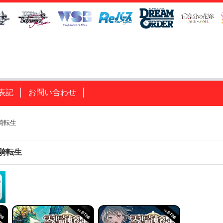
表記
お問い合わせ
零騎転生
零騎転生