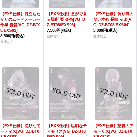
【EXS仕様】目立ちた
【EXS仕様】息ができ
【EXS仕様】飾り気の
がりのムードメーカー
る場所 要 楽奈[VG_D
ない本心 長崎 そよ[V
千早 愛音[VG_DZ-BT0
Z-BT08/EXS03]
G_DZ-BT08/EXS04]
8/EXS02]
7,500円
(税込)
5,000円
(税込)
8,500円
(税込)
在庫なし
在庫なし
在庫なし
【EXS仕様】従順なモ
【EXS仕様】聡明なテ
【EXS仕様】慈愛のア
ーティス[VG_DZ-BT0
ィモリス[VG_DZ-BT0
モーリス[VG_DZ-BT0
8/EXS08]
8/EXS09]
8/EXS10]