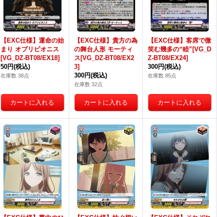
【EXC仕様】運命の始
【EXC仕様】貴方の為
【EXC仕様】客席で微
まり オブリビオニス
の舞台人形 モーティ
笑む幾多の“睦”[VG_D
[VG_DZ-BT08/EX18]
ス[VG_DZ-BT08/EX2
Z-BT08/EX24]
50円
(税込)
3]
300円
(税込)
300円
(税込)
在庫数 38点
在庫数 85点
在庫数 32点