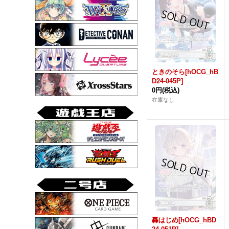
ときのそら[hOCG_hB
D24-045P]
0円
(税込)
在庫なし
轟はじめ[hOCG_hBD