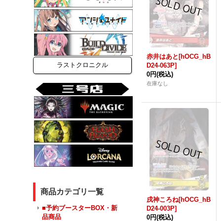
赤井はあと[hOCG_hB
ラストクロニクル
D24-063P]
0円
(税込)
在庫なし
商品カテゴリ一覧
戌神ころね[hOCG_hB
■予約ブースターBOX・新
D24-003P]
品商品
0円
(税込)