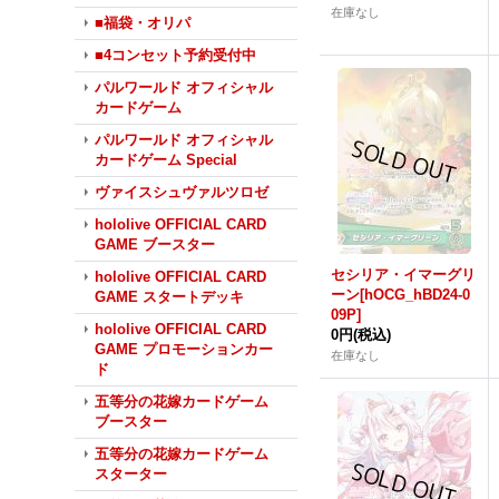
在庫なし
■福袋・オリパ
■4コンセット予約受付中
パルワールド オフィシャル
カードゲーム
パルワールド オフィシャル
カードゲーム Special
ヴァイスシュヴァルツロゼ
hololive OFFICIAL CARD
GAME ブースター
セシリア・イマーグリ
hololive OFFICIAL CARD
ーン[hOCG_hBD24-0
GAME スタートデッキ
09P]
hololive OFFICIAL CARD
0円
(税込)
GAME プロモーションカー
在庫なし
ド
五等分の花嫁カードゲーム
ブースター
五等分の花嫁カードゲーム
スターター