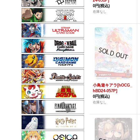
24-051P]
0円
(税込)
在庫なし
小鳥遊キアラ[hOCG_
hBD24-057P]
0円
(税込)
在庫なし