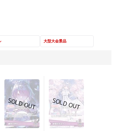
ル
大型大会景品