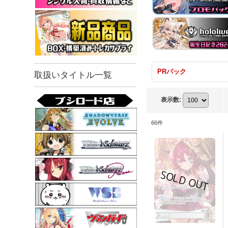
PRパック
取扱いタイトル一覧
表示数
:
66
件