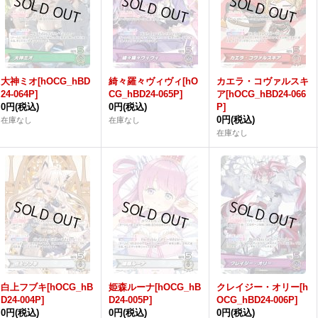
大神ミオ[hOCG_hBD
綺々羅々ヴィヴィ[hO
カエラ・コヴァルスキ
24-064P]
CG_hBD24-065P]
ア[hOCG_hBD24-066
0円
(税込)
0円
(税込)
P]
0円
(税込)
在庫なし
在庫なし
在庫なし
白上フブキ[hOCG_hB
姫森ルーナ[hOCG_hB
クレイジー・オリー[h
D24-004P]
D24-005P]
OCG_hBD24-006P]
0円
(税込)
0円
(税込)
0円
(税込)