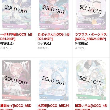
一伊那尓栖[hOCG_hB
ロボ子さん[hOCG_hB
ラプラス・ダークネス
D24-046P]
D24-047P]
[hOCG_hBD24-048P]
0円
(税込)
0円
(税込)
0円
(税込)
在庫なし
在庫なし
在庫なし
鷹嶺ルイ[hOCG_hBD
水宮枢[hOCG_hBD24-
風真いろは[hOCG_hB