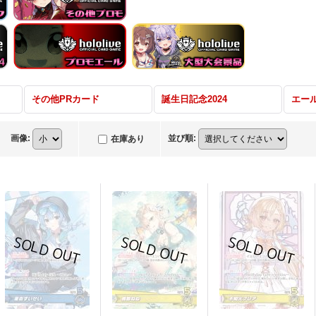
その他PRカード
誕生日記念2024
エー
画像
:
並び順
:
在庫あり