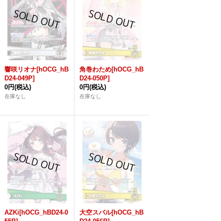
響咲リオナ[hOCG_hB
角巻わため[hOCG_hB
D24-049P]
D24-050P]
0円
(税込)
0円
(税込)
在庫なし
在庫なし
AZKi[hOCG_hBD24-0
大空スバル[hOCG_hB