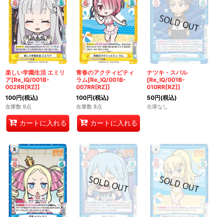
楽しい学園生活 エミリ
青春のアクティビティ
ナツキ・スバル
ア[Re_IQ/001B-
ラム[Re_IQ/001B-
[Re_IQ/001B-
002RR[RZ]]
007RR[RZ]]
010RR[RZ]]
100
円
(税込)
100
円
(税込)
50
円
(税込)
在庫数 9点
在庫数 8点
在庫なし
カートに入れる
カートに入れる