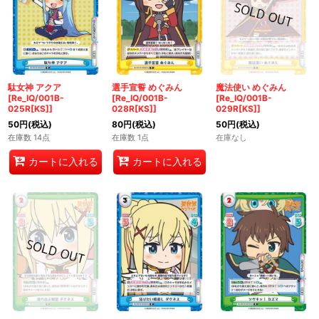
駄女神 アクア
選手宣誓 めぐみん
魔法使い めぐみん
[Re_IQ/001B-
[Re_IQ/001B-
[Re_IQ/001B-
025R[KS]]
028R[KS]]
029R[KS]]
50
円
(税込)
80
円
(税込)
50
円
(税込)
在庫数 14点
在庫数 1点
在庫なし
カートに入れる
カートに入れる