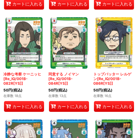
カートに入れる
カートに入れる
カートに入れる
冷静な考察 ケーニッヒ
同意する ノイマン
トップバッター レルゲ
[Re_IQ/001B-
[Re_IQ/001B-
ン[Re_IQ/001B-
082R[YS]]
084R[YS]]
086R[YS]]
50
円
(税込)
50
円
(税込)
50
円
(税込)
在庫数 18点
在庫数 13点
在庫数 16点
カートに入れる
カートに入れる
カートに入れる