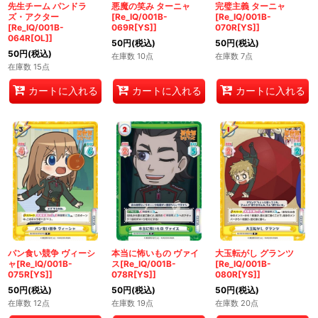
先生チーム パンドラ
悪魔の笑み ターニャ
完璧主義 ターニャ
ズ・アクター
[Re_IQ/001B-
[Re_IQ/001B-
[Re_IQ/001B-
069R[YS]]
070R[YS]]
064R[OL]]
50
円
(税込)
50
円
(税込)
50
円
(税込)
在庫数 10点
在庫数 7点
在庫数 15点
カートに入れる
カートに入れる
カートに入れる
パン食い競争 ヴィーシ
本当に怖いもの ヴァイ
大玉転がし グランツ
ャ[Re_IQ/001B-
ス[Re_IQ/001B-
[Re_IQ/001B-
075R[YS]]
078R[YS]]
080R[YS]]
50
円
(税込)
50
円
(税込)
50
円
(税込)
在庫数 12点
在庫数 19点
在庫数 20点