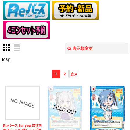
表示順変更
閉じる
103
件
表示数
:
1
2
次
»
在庫あり
並び順
:
絞り込む
Reバース for you 異世界
かるてっと 4枚コンプセ