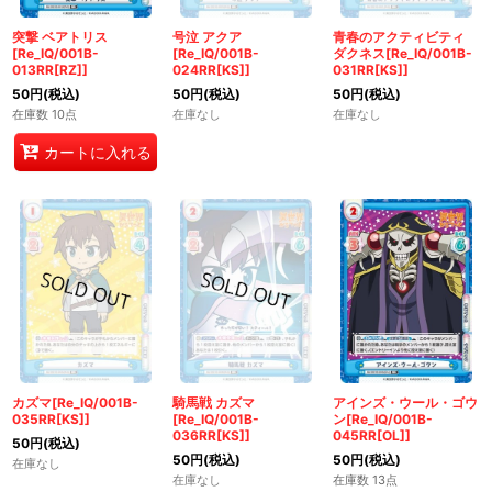
突撃 ベアトリス
号泣 アクア
青春のアクティビティ
[Re_IQ/001B-
[Re_IQ/001B-
ダクネス[Re_IQ/001B-
013RR[RZ]]
024RR[KS]]
031RR[KS]]
50
円
(税込)
50
円
(税込)
50
円
(税込)
在庫数 10点
在庫なし
在庫なし
カートに入れる
カズマ[Re_IQ/001B-
騎馬戦 カズマ
アインズ・ウール・ゴウ
035RR[KS]]
[Re_IQ/001B-
ン[Re_IQ/001B-
036RR[KS]]
045RR[OL]]
50
円
(税込)
50
円
(税込)
50
円
(税込)
在庫なし
在庫なし
在庫数 13点