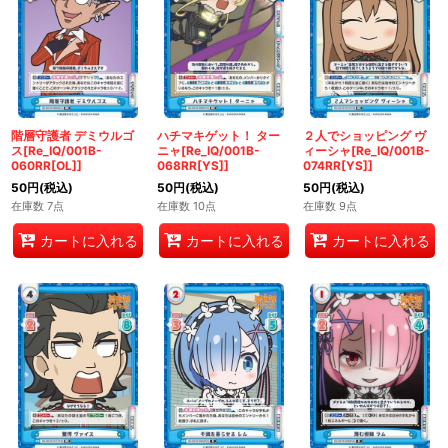
階層守護者 デミウルゴ
ハチマキゲット！ ター
２人でショッピング ヴ
ス[Re_IQ/001B-
ニャ[Re_IQ/001B-
ィーシャ[Re_IQ/001B-
060RR[OL]]
068RR[YS]]
074RR[YS]]
50
円
(税込)
50
円
(税込)
50
円
(税込)
在庫数 7点
在庫数 10点
在庫数 9点
カートに入れる
カートに入れる
カートに入れる