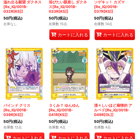
溢れ出る願望 ダクネス
浴びたい眼差し ダクネ
ソゲキッ！ カズマ
[Re_IQ/001B-
ス[Re_IQ/001B-
[Re_IQ/001B-
032R[KS]]
033R[KS]]
037R[KS]]
50
円
(税込)
50
円
(税込)
50
円
(税込)
在庫なし
在庫数 15点
在庫数 14点
カートに入れる
カートに入れる
バインド クリス
３くみ？ ゆんゆん
清々しいほど扇情的 ア
[Re_IQ/001B-
[Re_IQ/001B-
ルベド[Re_IQ/001B-
039R[KS]]
041R[KS]]
049R[OL]]
50
円
(税込)
50
円
(税込)
50
円
(税込)
在庫数 12点
在庫数 4点
在庫数 4点
カートに入れる
カートに入れる
カートに入れる