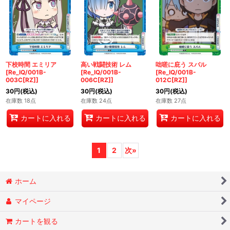
下校時間 エミリア
高い戦闘技術 レム
咄嗟に庇う スバル
[Re_IQ/001B-
[Re_IQ/001B-
[Re_IQ/001B-
003C[RZ]]
006C[RZ]]
012C[RZ]]
30
円
(税込)
30
円
(税込)
30
円
(税込)
在庫数 18点
在庫数 24点
在庫数 27点
カートに入れる
カートに入れる
カートに入れる
1
2
次
»
ホーム
マイページ
カートを観る