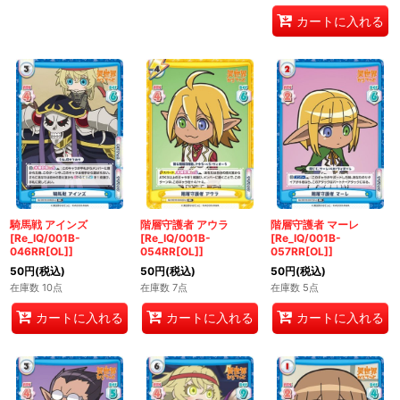
カートに入れる
騎馬戦 アインズ
階層守護者 アウラ
階層守護者 マーレ
[Re_IQ/001B-
[Re_IQ/001B-
[Re_IQ/001B-
046RR[OL]]
054RR[OL]]
057RR[OL]]
50
円
(税込)
50
円
(税込)
50
円
(税込)
在庫数 10点
在庫数 7点
在庫数 5点
カートに入れる
カートに入れる
カートに入れる