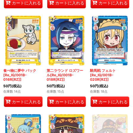
カートに入れる
カートに入れる
カートに入れる
食べ物に夢中 パック
第二ラウンド ロズワー
騎馬戦 フェルト
[Re_IQ/001B-
ル[Re_IQ/001B-
[Re_IQ/001B-
016R[RZ]]
018R[RZ]]
020R[RZ]]
50
円
(税込)
50
円
(税込)
50
円
(税込)
在庫数 14点
在庫数 15点
在庫数 18点
カートに入れる
カートに入れる
カートに入れる