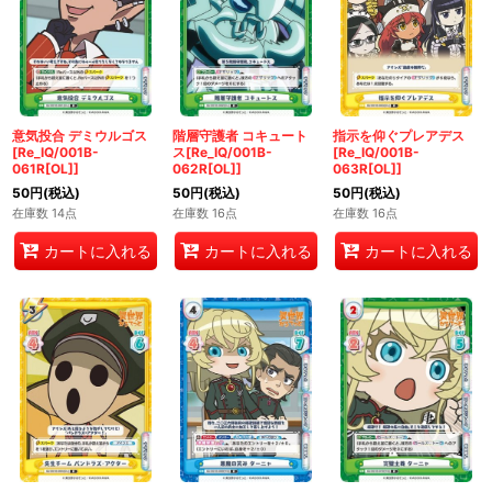
意気投合 デミウルゴス
階層守護者 コキュート
指示を仰ぐプレアデス
[Re_IQ/001B-
ス[Re_IQ/001B-
[Re_IQ/001B-
061R[OL]]
062R[OL]]
063R[OL]]
50
円
(税込)
50
円
(税込)
50
円
(税込)
在庫数 14点
在庫数 16点
在庫数 16点
カートに入れる
カートに入れる
カートに入れる