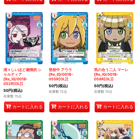
清々しいほど扇情的 シ
登校中 アウラ
気の合う二人 マーレ
ャルティア
[Re_IQ/001B-
[Re_IQ/001B-
[Re_IQ/001B-
055R[OL]]
058R[OL]]
052R[OL]]
50
円
(税込)
50
円
(税込)
50
円
(税込)
在庫数 12点
在庫数 10点
在庫数 15点
カートに入れる
カートに入れる
カートに入れる