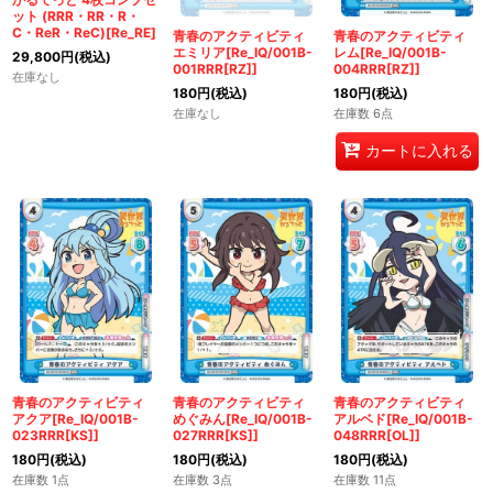
ット (RRR・RR・R・
C・ReR・ReC)[Re_RE]
青春のアクティビティ
青春のアクティビティ
エミリア[Re_IQ/001B-
レム[Re_IQ/001B-
29,800
円
(税込)
001RRR[RZ]]
004RRR[RZ]]
在庫なし
180
円
(税込)
180
円
(税込)
在庫なし
在庫数 6点
カートに入れる
青春のアクティビティ
青春のアクティビティ
青春のアクティビティ
アクア[Re_IQ/001B-
めぐみん[Re_IQ/001B-
アルベド[Re_IQ/001B-
023RRR[KS]]
027RRR[KS]]
048RRR[OL]]
180
円
(税込)
180
円
(税込)
180
円
(税込)
在庫数 1点
在庫数 3点
在庫数 11点