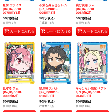
驚愕 ヴァイス
不満を募らせる レム
蔑む視線 ラム
[Re_IQ/001B-
[Re_IQ/001B-
[Re_IQ/001B-
077RR[YS]]
005R[RZ]]
008R[RZ]]
50
円
(税込)
50
円
(税込)
50
円
(税込)
在庫数 3点
在庫数 16点
在庫数 11点
カートに入れる
カートに入れる
カートに入れる
見守る ラム
騎馬戦 スバル
そっけない態度 ベアト
[Re_IQ/001B-
[Re_IQ/001B-
リス[Re_IQ/001B-
009R[RZ]]
011R[RZ]]
014R[RZ]]
50
円
(税込)
50
円
(税込)
50
円
(税込)
在庫数 18点
在庫数 12点
在庫数 13点