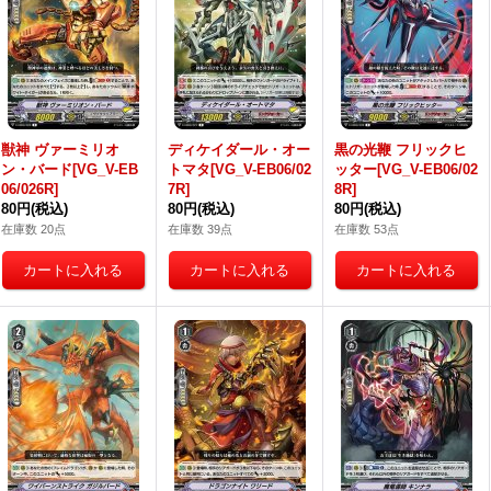
獣神 ヴァーミリオ
ディケイダール・オー
黒の光鞭 フリックヒ
ン・バード[VG_V-EB
トマタ[VG_V-EB06/02
ッター[VG_V-EB06/02
06/026R]
7R]
8R]
80円
(税込)
80円
(税込)
80円
(税込)
在庫数 20点
在庫数 39点
在庫数 53点