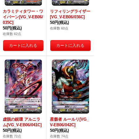
カラミティタワー・ワ
リフィリングライザー
イバーン[VG_V-EB06/
[VG_V-EB06/036C]
035C]
50円
(税込)
50円
(税込)
在庫数 60点
在庫数 62点
虚脱の鋭環 アルニラ
星骸者 ルールリ[VG_
ム[VG_V-EB06/041C]
V-EB06/042C]
50円
(税込)
50円
(税込)
在庫数 72点
在庫数 74点