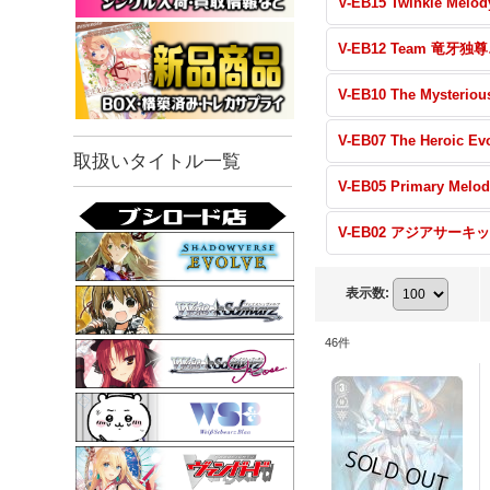
V-EB
取扱いタイトル一覧
表示数
:
46
件