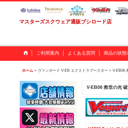
マスターズスクウェア通販ブシロード店
ご利用案内
よくある質問
商品の状態
ホーム
>
ヴァンガード V-EB エクストラブースター
>
V-EB0
V-EB06 救世の光