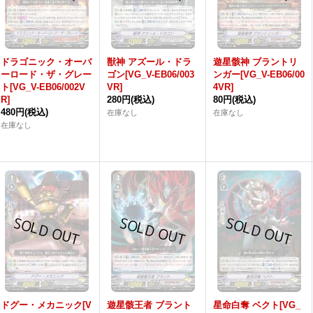
ドラゴニック・オーバ
獣神 アズール・ドラ
遊星骸神 ブラントリ
ーロード・ザ・グレー
ゴン[VG_V-EB06/003
ンガー[VG_V-EB06/00
ト[VG_V-EB06/002V
VR]
4VR]
R]
280円
(税込)
80円
(税込)
480円
(税込)
在庫なし
在庫なし
在庫なし
ドグー・メカニック[V
遊星骸王者 ブラント
星命白奪 ベクト[VG_